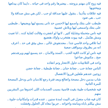
فيه زوج كان مهتم بزوجته .. بيعتبرها رقم واحد فى حياته .. دايما كان بيدلعها
وبيحتويها
فيه علاقات بتأذينا .. بنقول عليها صداقة او حب .. لكن هي مش صداقة ولا
حب .. هى تعود
طبطب على بنتك واسمع ليها لاحسن حد تانى يسمع ليها ويضيعها .. طبطبى
على بنتك واسمعى ليها وبلاش عصبية
فيه ناس متحملة وشايلة كتير .. لانها لو انفجرت وقالت كفاية كده .. انا تعبت
ومش هكمل .. فيه بيوت هتتخرب واولاد هتضيع
لما تلاقي واحد قاسي جدا .. معندهوش غالى .. مش بيثق فى حد .. اعرف
انه مر بظروف ومواقف صعبة
فيه ناس لو كانت لاقية الحب .. السند والامان .. حد يسمع ليهم ويرشدهم
صح .. مكنوش ضاعوا
واحد فى التلاتينات حاول الانتحار وتم انقاذه
الناس جعانة حب .. جعانة حنان .. جعانة طبطبة .. جعانة حضن
زوجين عندهم طفلين قرروا الانفصال
شاب مدمن دخل مصحة واتعالج وبعد فترة رجع للادمان تانى ودخل المصحة
للمرة التانية
فيه شخصيات طيبة بقيت قاسية بسبب الصدمات اللى اخدوها من المقربين
منهم
كان فيه شاب منعزل فى البيت لمدة سنين .. عنده قدرات وامكانيات حلوة ..
مش بيكلم باباه ومامته واخواته .. جربوا معاه كل الحلول وفشلت