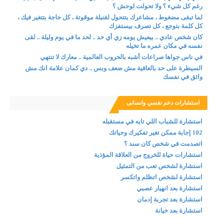
رغم كل شيء ؟ ولا تحولت لوحش ؟
لما تبقى مضغوط ، مشاعرك بتتحول لقنبلة موقوتة ، كل حاجة بتتغير فيك ،
كل كلمة بتوجع ، كل تصرف بيستفزك
كان شخص عادي .. بيعيش يومه زي أي حد .. لحد ما في يوم وليلة .. لقى
نفسه في مكان عمره ما تخيله
في ناس جواها صراعات أشبه بالحروب العالمية .. معارك لا تنتهي
السيطرة على حد بالعافية مش ضعف وبس .. دي كمان علامة انك مش
واثق في نفسك
استشارات دعم نفسي وانسانى
استشارة للشباب اللي تايه في مستقبله
102 إجابة ممكن تغير تفكيرك وحياتك
اتصدمت في شخص كان سند ؟
استشارات حياة للخروج من العلاقة المؤذية
استشارة لشخص تعب من التمثيل
استشارة لشخص اتظلم واتكسر
استشارة بعد انهيار عصبي
استشارة بعد تجربة إدمان
استشارة بعد خيانة