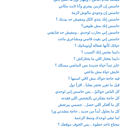
حاسس إن الزمن بيجري وأنا ثابت مكاني
حاسس إن وجودي مالوش لازمة
حاسس إنك بتدي الكل ومفيش حد بيديك ؟
حاسس إنك مش طبيعي؟
حاسس إني بحارب لوحدي .. ومفيش حد شايفني
حاسس إني بقيت قاسي ومشاعري ماتت
حياتك كأنها شغالة أوتوماتيك ؟
دايما بتحس إنك السبب ؟
دايما بتختار اللي ما يختاركش ؟
عايز تبدأ حياة جديدة بس الماضي مسكك ؟
عايش حياة مش بتاعتي
فيه حاجة جواك مش لاقي اسمها ؟
قبل ما تقرر تحجز معايا .. اقرأ دول
كل الناس حواليّ .. بس حاسس إني لوحدي
كل حاجة بتفكرني بالشخص اللي فقدته
كل ما أفتكر اللي حصل .. جسمي بيرتعش
كل ما بحاول أبدأ من جديد .. حاجة بتشدني ورا
لما تبقى لوحدك وسط الزحمة
محتاج تاخد خطوة .. بس الخوف موقفك ؟