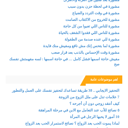
مشورة في لحظة حزن بدون سبب
مشورة في وقت التردد والضياع
مشورة للخروج من الاكتئاب الصامت
مشورة للناس اللي تعبوا من كل حاجة
مشورة للناس اللي فقدوا الشغف بالحياة
مشورة للي عنده صدمة من الطفولة
مشورة لما بتحس إنك مش نافع ومفيش منك فايدة
مشورة وقت الإحساس بالذنب بعد قرار صعب
مفيش حاجة اسمها فشل كامل … في حاجة اسمها : لسه مفهمتش نفسك
صح
اهم موضوعات عامة
التحفيز الايجابي .. 38 طريقة تساعدك لتحفيز نفسك على العمل والتطور
7 علامات تدل على ملل الزوج من الزوجة
كيف أنتقد زوجي دون أن أجرحه ؟
٥ نصائح للأب عند التعامل مع الابن في مرحلة المراهقة
10 أمور لا يحبها الرجل في المرأة
لماذا يموت الحب بعد الزواج ؟ نصائح لاستمرار الحب بعد الزواج