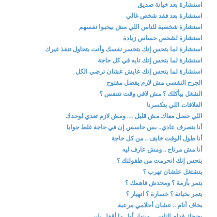
استشارة بعد خيانة صديق
استشارة بعد فقد شخص غالي
استشارة شخصية للناس اللي مش بيحبوا نفسهم
استشارة لشخص حساس زيادة
استشارة لما بتحس إنك بتخسر نفسك وأنت بتحاول تنقذ غيرك
استشارة لما بتحس إنك تايه في كل حاجة
استشارة لما بتحس إنك عايش عشان ترضي الكل
الجرح النفسي مش لازم يفضل مفتوح
الشغل بيأكلك ؟ مش لاقي وقت تتنفس ؟
العلاقات اللي بتكسرنا
اللي حصل معاك مش قليل … ومش لازم تعدي لوحدك
أنا بتصرف عادي.. بس حاسس إن في حاجة غلط جوايا
أنا طول الوقت خايف .. من كل حاجة
أنا مش مرتاح .. ومش عارف ليه
بتحس إنك اتحرمت من طفولتك ؟
بتشتغل علشان تهرب ؟
بتمر بأزمة ؟ ومحدش فاهمك ؟
بتمر بخيانة ؟ خسارة ؟ انهيار ؟
بخاف أنام .. عشان أحلامي مرعبة
بضحك قدام الناس .. وبنهار أول ما أقفل بابي