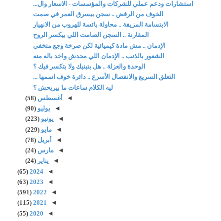
استشارات ودعم عملي للشركات والمؤسسات - الاسعار وال...
الخوف من الرفض .. سجن بيسرق العمر في صمت
الابتسامة المزيفة .. محاولة بائسة للهروب من الانهيار
المقارنة .. السجن الصامت اللي بيكسر الروح
الإدمان .. مش مادة كيميائية لكن صرخة وجع متخفي
الشعور بالذنب .. الإدمان اللي محدش واخد باله منه
الوحدة والعزلة .. هل بتبنيك ولا بتكسر فيك ؟
التعلق السريع والانفصال الأسرع .. دائرة خوف اسمها ...
ليه الكلام ساعات ما بيريحش ؟
◄
أغسطس
(58)
◄
يوليو
(90)
◄
يونيو
(223)
◄
مايو
(229)
◄
أبريل
(78)
◄
مارس
(24)
◄
يناير
(24)
(65)
2024
◄
(63)
2023
◄
(591)
2022
◄
(115)
2021
◄
(55)
2020
◄