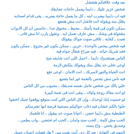
بعد وقت علاقتكم هتفشل
شخص عزيز عليك .. دايما بيعمل حاجات تضايقك
فيه اب دايما بيضرب ابنه .. كل ما يعمل حاجة يضربه .. يجى قدام اصحابه
يقلل منه ويقوله انت فاشل انت مش هتنفع
ممكن تكون فى قمة يأسك .. محبط .. مخنوق جدا .. حاسس ان كل الابواب
مقفولة فى وشك .. مش عارف تعمل ايه .. وتقول يارب انا مش قادر ..
تعبت .. كفاية .. تلاقى صوت جواك بيقولك
فيه شخص بيحس بالوحدة .. حزين .. ممكن يكون غير متزوج .. ممكن يكون
فقد شريك حياته .. فيه صراع شغال جواه فيه
الناس هينتقدوك دايما .. اعمل اللى انت شايفه صح
اوعى تخلى حد يقلل منك ويقولك ملكش لازمة
انت الحياة والنور لاسرتك .. انت الامان .. اوعى تقع
فيه ناس مش بتحس بالنعمة غير لما بتضيع
خلي بالك من شخص عامل نفسه صديقك .. محبوب من كل الناس
لو انت معاك زوجة واولاد .. يبقى انت فى نعمة كبيرة
لو حسيت إنك لوحدك ، وإن كل الناس اللي كنت متوقع يوقفوا جنبك اختفوا
خلوا بالكم عشان فيه ذئاب حواليكم مستنية فرصة انها تفترسكم
الطبطبة مش دايما حضن .. احيانا صوت حد بيقول .. انا فاهمك
الحب مش كلمة .. الحب سند وامان .. الحب ام تحتضن .. واب يطمن ..
وصديق يحس .. واخ يسند
المهم في النهاية ، بعد كل ده ، أنت بقيت مين ؟ هل فضلت إنسان جميل