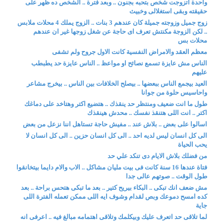
واحدة اتزوجت شخص بتحبه بجنون .. وبعد فترة .. الشخص ده ظهر على
حقيقته وبقى استغلالى وخبيث
زوج جميل وزوجته جميلة كان عندهم 3 بنات .. الزوج يملك 4 محلات ملابس
.. لكن الزوجة مكنتش تعرف اى حاجة عن شغل زوجها غير ان عندهم
محلات بس
معظم العقد والامراض النفسية كانت الاول جروح ولم تشفى
الناس مش عايزة تسمع نصائح او مواعظ .. الناس عايزة حد يطبطب
عليهم
العيد بيجمع الناس ببعضها .. بيصلح الخلافات بين الناس .. بيخرج مشاعر
واحاسيس حلوة من جوانا
طول ما انت ضعيف ومنتظر حد ينقذك .. هتضيع اكتر وهتاخد على دماغك
اكتر .. انت اللى هتنقذ نفسك .. محدش هينقذك
اسالوا على بعض .. بلاش عند .. مفيش حاجة تستاهل اننا نزعل من بعض
الى كل انسان ليس لديه احد .. الى كل انسان حزين .. الى كل انسان لا
يحب الحياة
من فضلك بلاش الايام دى تنكد علي حد
فتاة عندها 16 سنة كانت فى بيت مليان مشاكل .. الاب والام دايما بيتخانقوا
طول الوقت .. صوتهم عالى جدا
مش ضعف انك تبكى .. البكاء بيريح كتير .. بعد ما تبكى هتحس براحة .. بعد
كده امسح دموعك وبص لقدام وشوف ايه اللى ممكن تعمله الفترة اللى
جاية
لما تلاقى حد اتعرف عليك وبيكلمك وتلاقى اهتمامه مبالغ فيه .. اعرفى انه