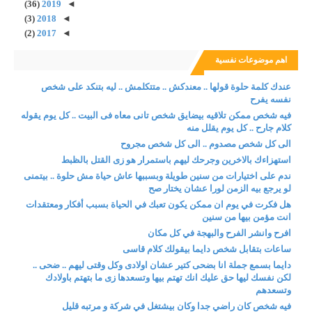
(36)
2019
◄
(3)
2018
◄
(2)
2017
◄
اهم موضوعات نفسية
عندك كلمة حلوة قولها .. معندكش .. متتكلمش .. ليه بتنكد على شخص
نفسه يفرح
فيه شخص ممكن تلاقيه بيضايق شخص تانى معاه فى البيت .. كل يوم يقوله
كلام جارح .. كل يوم يقلل منه
الى كل شخص مصدوم .. الى كل شخص مجروح
استهزاءك بالاخرين وجرحك ليهم باستمرار هو زى القتل بالظبط
ندم على اختيارات من سنين طويلة وبسببها عاش حياة مش حلوة .. بيتمنى
لو يرجع بيه الزمن لورا عشان يختار صح
هل فكرت في يوم ان ممكن يكون تعبك في الحياة بسبب أفكار ومعتقدات
انت مؤمن بيها من سنين
افرح وانشر الفرح والبهجة في كل مكان
ساعات بتقابل شخص دايما بيقولك كلام قاسى
دايما بسمع جملة انا بضحى كتير عشان اولادى وكل وقتى ليهم .. ضحى ..
لكن نفسك ليها حق عليك انك تهتم بيها وتسعدها زى ما بتهتم باولادك
وتسعدهم
فيه شخص كان راضي جدا وكان بيشتغل في شركة و مرتبه قليل