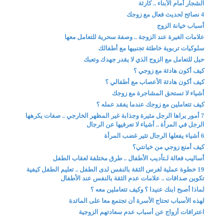
الشجار أمام الأبناء .. كارثة
4 نصائح لحديث فعال مع زوجك
أسباب خيانة الزوج
علامات الغيرة عند الزوجة .. وصفة سحرية للتعامل معها
سلوكيات تربوية خاطئة تجنبيها مع أطفالك
حيل للتعامل مع الزوج الذي لا يقدر جهدك وتعبك
كيف أكون هادئة مع زوجي ؟
كيف أكون هادئة الأعصاب مع أطفالي ؟
أشياء لا تستحق المشاجرة مع زوجك
كيف تتعاملين مع زوجك عندما يفقد عمله ؟
7 أمور يراها الرجل مثيرة وجذابة غير المظهر الخارجي .. صفات يكرهها
الرجل في المرأة .. أشياء لا تعرفيها عن الرجال
6 أشياء يفعلها الرجال تثير غضب المرأة
كيف أمنع زوجي من خيانتي؟
أساليب فعالة لـتأديب الأطفال .. طرق مختلفة لعقاب الطفل
19 خطوة عملية لغرس الثقة بالنفس لدى الطفل .. تعليم الطفل كيفية
تكوين صداقات .. علامات عدم الثقة بالنفس عند الأطفال
لماذا أصبح ابنك عنيدا ؟ وكيف تتعاملين معه ؟
لهذه الأسباب تحتاج الأسرة أن تجتمع معا على المائدة
اعترافات أزواج عن أسباب عدم سعادتهم الزوجية