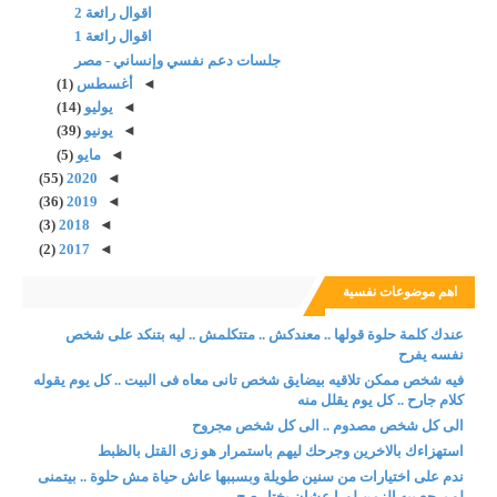
اقوال رائعة 2
اقوال رائعة 1
جلسات دعم نفسي وإنساني - مصر
◄
أغسطس
(1)
◄
يوليو
(14)
◄
يونيو
(39)
◄
مايو
(5)
(55)
2020
◄
(36)
2019
◄
(3)
2018
◄
(2)
2017
◄
اهم موضوعات نفسية
عندك كلمة حلوة قولها .. معندكش .. متتكلمش .. ليه بتنكد على شخص
نفسه يفرح
فيه شخص ممكن تلاقيه بيضايق شخص تانى معاه فى البيت .. كل يوم يقوله
كلام جارح .. كل يوم يقلل منه
الى كل شخص مصدوم .. الى كل شخص مجروح
استهزاءك بالاخرين وجرحك ليهم باستمرار هو زى القتل بالظبط
ندم على اختيارات من سنين طويلة وبسببها عاش حياة مش حلوة .. بيتمنى
لو يرجع بيه الزمن لورا عشان يختار صح