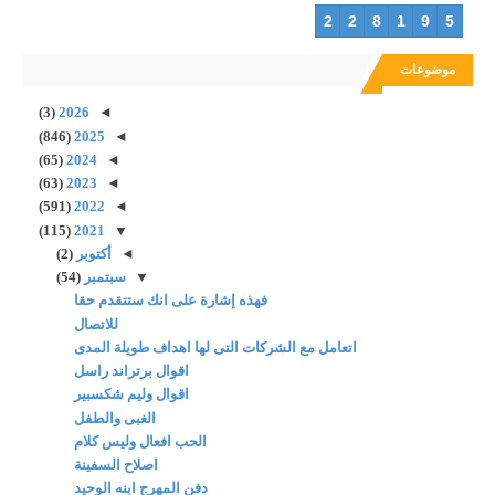
2
2
8
1
9
5
موضوعات
(3)
2026
◄
(846)
2025
◄
(65)
2024
◄
(63)
2023
◄
(591)
2022
◄
(115)
2021
▼
◄
أكتوبر
(2)
▼
سبتمبر
(54)
فهذه إشارة على انك ستتقدم حقا
للاتصال
اتعامل مع الشركات التى لها اهداف طويلة المدى
اقوال برتراند راسل
اقوال وليم شكسبير
الغبى والطفل
الحب افعال وليس كلام
اصلاح السفينة
دفن المهرج ابنه الوحيد