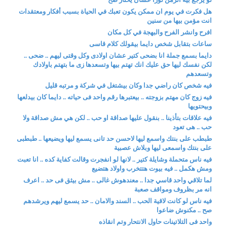
هل فكرت في يوم ان ممكن يكون تعبك في الحياة بسبب أفكار ومعتقدات
انت مؤمن بيها من سنين
افرح وانشر الفرح والبهجة في كل مكان
ساعات بتقابل شخص دايما بيقولك كلام قاسى
دايما بسمع جملة انا بضحى كتير عشان اولادى وكل وقتى ليهم .. ضحى ..
لكن نفسك ليها حق عليك انك تهتم بيها وتسعدها زى ما بتهتم باولادك
وتسعدهم
فيه شخص كان راضي جدا وكان بيشتغل في شركة و مرتبه قليل
فيه زوج كان مهتم بزوجته .. بيعتبرها رقم واحد فى حياته .. دايما كان بيدلعها
وبيحتويها
فيه علاقات بتأذينا .. بنقول عليها صداقة او حب .. لكن هي مش صداقة ولا
حب .. هى تعود
طبطب على بنتك واسمع ليها لاحسن حد تانى يسمع ليها ويضيعها .. طبطبى
على بنتك واسمعى ليها وبلاش عصبية
فيه ناس متحملة وشايلة كتير .. لانها لو انفجرت وقالت كفاية كده .. انا تعبت
ومش هكمل .. فيه بيوت هتتخرب واولاد هتضيع
لما تلاقي واحد قاسي جدا .. معندهوش غالى .. مش بيثق فى حد .. اعرف
انه مر بظروف ومواقف صعبة
فيه ناس لو كانت لاقية الحب .. السند والامان .. حد يسمع ليهم ويرشدهم
صح .. مكنوش ضاعوا
واحد فى التلاتينات حاول الانتحار وتم انقاذه