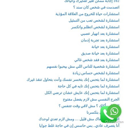
102 إجابة ممكن تغير تفكيرك وحياتك
اتصدمت في شخص كان سند ؟
استشارات حياة للخروج من العلاقة المؤذية
استشارة لشخص تعب من التمثيل
استشارة لشخص اتظلم واتكسر
استشارة بعد انهيار عصبي
استشارة بعد تجربة إدمان
استشارة بعد خيانة
استشارة بعد خيانة صديق
استشارة بعد فقد شخص غالي
استشارة شخصية للناس اللي مش بيحبوا نفسهم
استشارة لشخص حساس زيادة
استشارة لما بتحس إنك بتخسر نفسك وأنت بتحاول تنقذ غيرك
استشارة لما بتحس إنك تايه في كل حاجة
استشارة لما بتحس إنك عايش عشان ترضي الكل
الجرح النفسي مش لازم يفضل مفتوح
الشغل بيأكلك ؟ مش لاقي وقت تتنفس ؟
العلاقات اللي بتكسرنا
اللي حصل معاك مش قليل … ومش لازم تعدي لوحدك
أنا بتصرف عادي.. بس حاسس إن في حاجة غلط جوايا