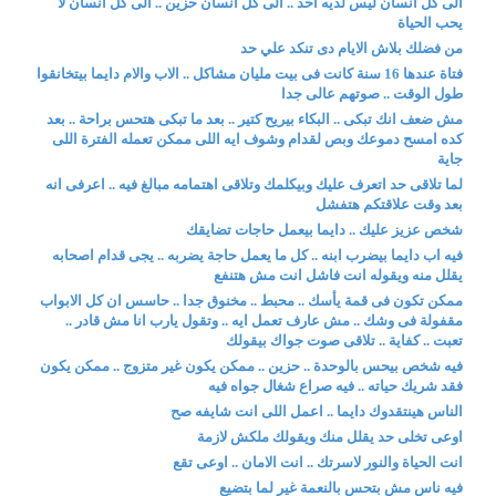
الى كل انسان ليس لديه احد .. الى كل انسان حزين .. الى كل انسان لا
يحب الحياة
من فضلك بلاش الايام دى تنكد علي حد
فتاة عندها 16 سنة كانت فى بيت مليان مشاكل .. الاب والام دايما بيتخانقوا
طول الوقت .. صوتهم عالى جدا
مش ضعف انك تبكى .. البكاء بيريح كتير .. بعد ما تبكى هتحس براحة .. بعد
كده امسح دموعك وبص لقدام وشوف ايه اللى ممكن تعمله الفترة اللى
جاية
لما تلاقى حد اتعرف عليك وبيكلمك وتلاقى اهتمامه مبالغ فيه .. اعرفى انه
بعد وقت علاقتكم هتفشل
شخص عزيز عليك .. دايما بيعمل حاجات تضايقك
فيه اب دايما بيضرب ابنه .. كل ما يعمل حاجة يضربه .. يجى قدام اصحابه
يقلل منه ويقوله انت فاشل انت مش هتنفع
ممكن تكون فى قمة يأسك .. محبط .. مخنوق جدا .. حاسس ان كل الابواب
مقفولة فى وشك .. مش عارف تعمل ايه .. وتقول يارب انا مش قادر ..
تعبت .. كفاية .. تلاقى صوت جواك بيقولك
فيه شخص بيحس بالوحدة .. حزين .. ممكن يكون غير متزوج .. ممكن يكون
فقد شريك حياته .. فيه صراع شغال جواه فيه
الناس هينتقدوك دايما .. اعمل اللى انت شايفه صح
اوعى تخلى حد يقلل منك ويقولك ملكش لازمة
انت الحياة والنور لاسرتك .. انت الامان .. اوعى تقع
فيه ناس مش بتحس بالنعمة غير لما بتضيع