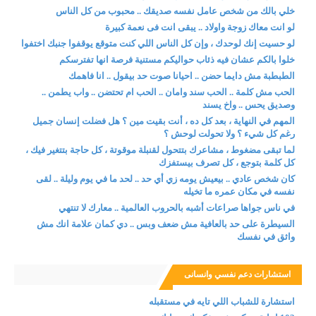
خلي بالك من شخص عامل نفسه صديقك .. محبوب من كل الناس
لو انت معاك زوجة واولاد .. يبقى انت فى نعمة كبيرة
لو حسيت إنك لوحدك ، وإن كل الناس اللي كنت متوقع يوقفوا جنبك اختفوا
خلوا بالكم عشان فيه ذئاب حواليكم مستنية فرصة انها تفترسكم
الطبطبة مش دايما حضن .. احيانا صوت حد بيقول .. انا فاهمك
الحب مش كلمة .. الحب سند وامان .. الحب ام تحتضن .. واب يطمن ..
وصديق يحس .. واخ يسند
المهم في النهاية ، بعد كل ده ، أنت بقيت مين ؟ هل فضلت إنسان جميل
رغم كل شيء ؟ ولا تحولت لوحش ؟
لما تبقى مضغوط ، مشاعرك بتتحول لقنبلة موقوتة ، كل حاجة بتتغير فيك ،
كل كلمة بتوجع ، كل تصرف بيستفزك
كان شخص عادي .. بيعيش يومه زي أي حد .. لحد ما في يوم وليلة .. لقى
نفسه في مكان عمره ما تخيله
في ناس جواها صراعات أشبه بالحروب العالمية .. معارك لا تنتهي
السيطرة على حد بالعافية مش ضعف وبس .. دي كمان علامة انك مش
واثق في نفسك
استشارات دعم نفسي وانسانى
استشارة للشباب اللي تايه في مستقبله