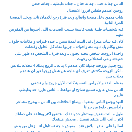
الناس جعانة حب .. جعانة حنان .. جعانة طبطبة .. جعانة حضن
زوجين عندهم طفلين قرروا الانفصال
شاب مدمن دخل مصحة واتعالج وبعد فترة رجع للادمان تانى ودخل المصحة
للمرة التانية
فيه شخصيات طيبة بقيت قاسية بسبب الصدمات اللى اخدوها من المقربين
منهم
كان فيه شاب منعزل فى البيت لمدة سنين .. عنده قدرات وامكانيات حلوة ..
مش بيكلم باباه ومامته واخواته .. جربوا معاه كل الحلول وفشلت
واحدة اتزوجت شخص بتحبه بجنون .. وبعد فترة .. الشخص ده ظهر على
حقيقته وبقى استغلالى وخبيث
زوج جميل وزوجته جميلة كان عندهم 3 بنات .. الزوج يملك 4 محلات ملابس
.. لكن الزوجة مكنتش تعرف اى حاجة عن شغل زوجها غير ان عندهم
محلات بس
معظم العقد والامراض النفسية كانت الاول جروح ولم تشفى
الناس مش عايزة تسمع نصائح او مواعظ .. الناس عايزة حد يطبطب
عليهم
العيد بيجمع الناس ببعضها .. بيصلح الخلافات بين الناس .. بيخرج مشاعر
واحاسيس حلوة من جوانا
طول ما انت ضعيف ومنتظر حد ينقذك .. هتضيع اكتر وهتاخد على دماغك
اكتر .. انت اللى هتنقذ نفسك .. محدش هينقذك
اسالوا على بعض .. بلاش عند .. مفيش حاجة تستاهل اننا نزعل من بعض