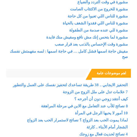
مشورة في وقت التردد والضياع
مشورة للخروج من الاكتئاب الصامت
مشورة للناس اللي تعبوا من كل حاجة
مشورة للناس اللي فقدوا الشغف بالحياة
مشورة للي عنده صدمة من الطفولة
مشورة لما بتحس إنك مش نافع ومفيش منك فايدة
مشورة وقت الإحساس بالذنب بعد قرار صعب
مفيش حاجة اسمها فشل كامل … في حاجة اسمها : لسه مفهمتش نفسك
صح
اهم موضوعات عامة
التحفيز الايجابي .. 38 طريقة تساعدك لتحفيز نفسك على العمل والتطور
7 علامات تدل على ملل الزوج من الزوجة
كيف أنتقد زوجي دون أن أجرحه ؟
٥ نصائح للأب عند التعامل مع الابن في مرحلة المراهقة
10 أمور لا يحبها الرجل في المرأة
لماذا يموت الحب بعد الزواج ؟ نصائح لاستمرار الحب بعد الزواج
الشجار أمام الأبناء .. كارثة
4 نصائح لحديث فعال مع زوجك