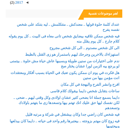
(2)
2017
◄
اهم موضوعات نفسية
عندك كلمة حلوة قولها .. معندكش .. متتكلمش .. ليه بتنكد على شخص
نفسه يفرح
فيه شخص ممكن تلاقيه بيضايق شخص تانى معاه فى البيت .. كل يوم يقوله
كلام جارح .. كل يوم يقلل منه
الى كل شخص مصدوم .. الى كل شخص مجروح
استهزاءك بالاخرين وجرحك ليهم باستمرار هو زى القتل بالظبط
ندم على اختيارات من سنين طويلة وبسببها عاش حياة مش حلوة .. بيتمنى
لو يرجع بيه الزمن لورا عشان يختار صح
هل فكرت في يوم ان ممكن يكون تعبك في الحياة بسبب أفكار ومعتقدات
انت مؤمن بيها من سنين
افرح وانشر الفرح والبهجة في كل مكان
ساعات بتقابل شخص دايما بيقولك كلام قاسى
دايما بسمع جملة انا بضحى كتير عشان اولادى وكل وقتى ليهم .. ضحى ..
لكن نفسك ليها حق عليك انك تهتم بيها وتسعدها زى ما بتهتم باولادك
وتسعدهم
فيه شخص كان راضي جدا وكان بيشتغل في شركة و مرتبه قليل
فيه زوج كان مهتم بزوجته .. بيعتبرها رقم واحد فى حياته .. دايما كان بيدلعها
وبيحتويها