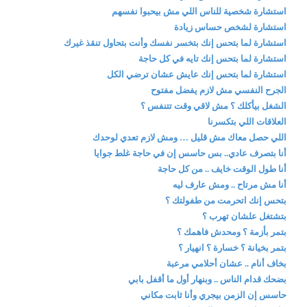
استشارة شخصية للناس اللي مش بيحبوا نفسهم
استشارة لشخص حساس زيادة
استشارة لما بتحس إنك بتخسر نفسك وأنت بتحاول تنقذ غيرك
استشارة لما بتحس إنك تايه في كل حاجة
استشارة لما بتحس إنك عايش عشان ترضي الكل
الجرح النفسي مش لازم يفضل مفتوح
الشغل بيأكلك ؟ مش لاقي وقت تتنفس ؟
العلاقات اللي بتكسرنا
اللي حصل معاك مش قليل … ومش لازم تعدي لوحدك
أنا بتصرف عادي.. بس حاسس إن في حاجة غلط جوايا
أنا طول الوقت خايف .. من كل حاجة
أنا مش مرتاح .. ومش عارف ليه
بتحس إنك اتحرمت من طفولتك ؟
بتشتغل علشان تهرب ؟
بتمر بأزمة ؟ ومحدش فاهمك ؟
بتمر بخيانة ؟ خسارة ؟ انهيار ؟
بخاف أنام .. عشان أحلامي مرعبة
بضحك قدام الناس .. وبنهار أول ما أقفل بابي
حاسس إن الزمن بيجري وأنا ثابت مكاني