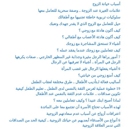
أسباب خيانة الزوج
علامات الغيرة عند الزوجة .. وصفة سحرية للتعامل معها
سلوكيات تربوية خاطئة تجنبيها مع أطفالك
حيل للتعامل مع الزوج الذي لا يقدر جهدك وتعبك
كيف أكون هادئة مع زوجي ؟
كيف أكون هادئة الأعصاب مع أطفالي ؟
أشياء لا تستحق المشاجرة مع زوجك
كيف تتعاملين مع زوجك عندما يفقد عمله ؟
7 أمور يراها الرجل مثيرة وجذابة غير المظهر الخارجي .. صفات يكرهها
الرجل في المرأة .. أشياء لا تعرفيها عن الرجال
6 أشياء يفعلها الرجال تثير غضب المرأة
كيف أمنع زوجي من خيانتي؟
أساليب فعالة لـتأديب الأطفال .. طرق مختلفة لعقاب الطفل
19 خطوة عملية لغرس الثقة بالنفس لدى الطفل .. تعليم الطفل كيفية
تكوين صداقات .. علامات عدم الثقة بالنفس عند الأطفال
لماذا أصبح ابنك عنيدا ؟ وكيف تتعاملين معه ؟
لهذه الأسباب تحتاج الأسرة أن تجتمع معا على المائدة
اعترافات أزواج عن أسباب عدم سعادتهم الزوجية
6 أنواع من الأصدقاء أبعديهم عن حياتك الزوجية .. كيفية الحد من الصداقات
التي تدمر العلاقة الزوجية