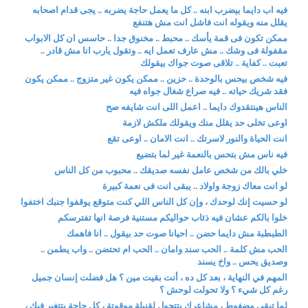
فيه اب دايما بيضرب ابنه .. كل ما يعمل حاجة يضربه .. يجى قدام اصحابه
يقلل منه ويقوله انت فاشل انت مش هتنفع
ممكن تكون فى قمة يأسك .. محبط .. مخنوق جدا .. حاسس ان كل الابواب
مقفولة فى وشك .. مش عارف تعمل ايه .. وتقول يارب انا مش قادر ..
تعبت .. كفاية .. تلاقى صوت جواك بيقولك
فيه شخص بيحس بالوحدة .. حزين .. ممكن يكون غير متزوج .. ممكن يكون
فقد شريك حياته .. فيه صراع شغال جواه فيه
الناس هينتقدوك دايما .. اعمل اللى انت شايفه صح
اوعى تخلى حد يقلل منك ويقولك ملكش لازمة
انت الحياة والنور لاسرتك .. انت الامان .. اوعى تقع
فيه ناس مش بتحس بالنعمة غير لما بتضيع
خلي بالك من شخص عامل نفسه صديقك .. محبوب من كل الناس
لو انت معاك زوجة واولاد .. يبقى انت فى نعمة كبيرة
لو حسيت إنك لوحدك ، وإن كل الناس اللي كنت متوقع يوقفوا جنبك اختفوا
خلوا بالكم عشان فيه ذئاب حواليكم مستنية فرصة انها تفترسكم
الطبطبة مش دايما حضن .. احيانا صوت حد بيقول .. انا فاهمك
الحب مش كلمة .. الحب سند وامان .. الحب ام تحتضن .. واب يطمن ..
وصديق يحس .. واخ يسند
المهم في النهاية ، بعد كل ده ، أنت بقيت مين ؟ هل فضلت إنسان جميل
رغم كل شيء ؟ ولا تحولت لوحش ؟
لما تبقى مضغوط ، مشاعرك بتتحول لقنبلة موقوتة ، كل حاجة بتتغير فيك ،