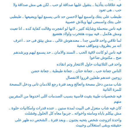
فيه علاقات بتأذينا .. بنقول عليها صداقة او حب .. لكن هي مش صداقة ولا
حب .. هى تعود
طبطب على بنتك واسمع ليها لاحسن حد تانى يسمع ليها ويضيعها .. طبطبى
على بنتك واسمعى ليها وبلاش عصبية
فيه ناس متحملة وشايلة كتير .. لانها لو انفجرت وقالت كفاية كده .. انا تعبت
ومش هكمل .. فيه بيوت هتتخرب واولاد هتضيع
لما تلاقي واحد قاسي جدا .. معندهوش غالى .. مش بيثق فى حد .. اعرف
انه مر بظروف ومواقف صعبة
فيه ناس لو كانت لاقية الحب .. السند والامان .. حد يسمع ليهم ويرشدهم
صح .. مكنوش ضاعوا
واحد فى التلاتينات حاول الانتحار وتم انقاذه
الناس جعانة حب .. جعانة حنان .. جعانة طبطبة .. جعانة حضن
زوجين عندهم طفلين قرروا الانفصال
شاب مدمن دخل مصحة واتعالج وبعد فترة رجع للادمان تانى ودخل المصحة
للمرة التانية
فيه شخصيات طيبة بقيت قاسية بسبب الصدمات اللى اخدوها من المقربين
منهم
كان فيه شاب منعزل فى البيت لمدة سنين .. عنده قدرات وامكانيات حلوة ..
مش بيكلم باباه ومامته واخواته .. جربوا معاه كل الحلول وفشلت
واحدة اتزوجت شخص بتحبه بجنون .. وبعد فترة .. الشخص ده ظهر على
حقيقته وبقى استغلالى وخبيث