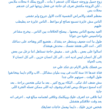
زوج جميل وزوجته جميلة كان عندهم 3 بنات .. الزوج يملك 4 محلات ملابس
.. لكن الزوجة مكنتش تعرف اى حاجة عن شغل زوجها غير ان عندهم
محلات بس
معظم العقد والامراض النفسية كانت الاول جروح ولم تشفى
الناس مش عايزة تسمع نصائح او مواعظ .. الناس عايزة حد يطبطب
عليهم
العيد بيجمع الناس ببعضها .. بيصلح الخلافات بين الناس .. بيخرج مشاعر
واحاسيس حلوة من جوانا
طول ما انت ضعيف ومنتظر حد ينقذك .. هتضيع اكتر وهتاخد على دماغك
اكتر .. انت اللى هتنقذ نفسك .. محدش هينقذك
اسالوا على بعض .. بلاش عند .. مفيش حاجة تستاهل اننا نزعل من بعض
الى كل انسان ليس لديه احد .. الى كل انسان حزين .. الى كل انسان لا
يحب الحياة
من فضلك بلاش الايام دى تنكد علي حد
فتاة عندها 16 سنة كانت فى بيت مليان مشاكل .. الاب والام دايما بيتخانقوا
طول الوقت .. صوتهم عالى جدا
مش ضعف انك تبكى .. البكاء بيريح كتير .. بعد ما تبكى هتحس براحة .. بعد
كده امسح دموعك وبص لقدام وشوف ايه اللى ممكن تعمله الفترة اللى
جاية
لما تلاقى حد اتعرف عليك وبيكلمك وتلاقى اهتمامه مبالغ فيه .. اعرفى انه
بعد وقت علاقتكم هتفشل
شخص عزيز عليك .. دايما بيعمل حاجات تضايقك