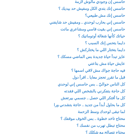
حاسس إن وجودي مالوش لازمة
حاسس إنك بتدي الكل ومفيش حد بيديك ؟
حاسس إنك مش طبيعي؟
حاسس إني بحارب لوحدي .. ومفيش حد شايفني
حاسس إني بقيت قاسي ومشاعري ماتت
حياتك كأنها شغالة أوتوماتيك ؟
دايما بتحس إنك السبب ؟
دايما بتختار اللي ما يختاركش ؟
عايز تبدأ حياة جديدة بس الماضي مسكك ؟
عايش حياة مش بتاعتي
فيه حاجة جواك مش لاقي اسمها ؟
قبل ما تقرر تحجز معايا .. اقرأ دول
كل الناس حواليّ .. بس حاسس إني لوحدي
كل حاجة بتفكرني بالشخص اللي فقدته
كل ما أفتكر اللي حصل .. جسمي بيرتعش
كل ما بحاول أبدأ من جديد .. حاجة بتشدني ورا
لما تبقى لوحدك وسط الزحمة
محتاج تاخد خطوة .. بس الخوف موقفك ؟
محتاج تبطل تهرب من نفسك ؟
محتاج تتصالح مع شكلك ؟