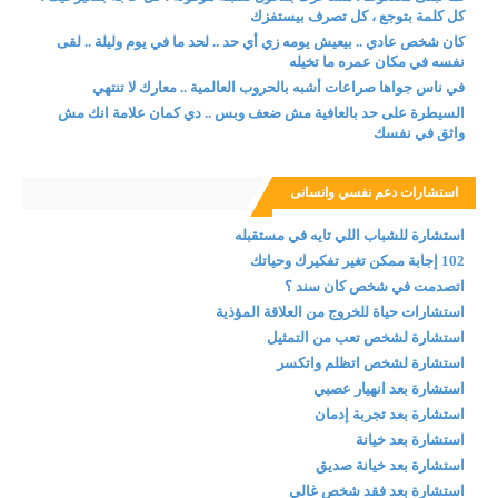
كل كلمة بتوجع ، كل تصرف بيستفزك
كان شخص عادي .. بيعيش يومه زي أي حد .. لحد ما في يوم وليلة .. لقى
نفسه في مكان عمره ما تخيله
في ناس جواها صراعات أشبه بالحروب العالمية .. معارك لا تنتهي
السيطرة على حد بالعافية مش ضعف وبس .. دي كمان علامة انك مش
واثق في نفسك
استشارات دعم نفسي وانسانى
استشارة للشباب اللي تايه في مستقبله
102 إجابة ممكن تغير تفكيرك وحياتك
اتصدمت في شخص كان سند ؟
استشارات حياة للخروج من العلاقة المؤذية
استشارة لشخص تعب من التمثيل
استشارة لشخص اتظلم واتكسر
استشارة بعد انهيار عصبي
استشارة بعد تجربة إدمان
استشارة بعد خيانة
استشارة بعد خيانة صديق
استشارة بعد فقد شخص غالي