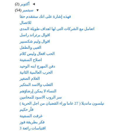
◄
أكتوبر
(2)
▼
سبتمبر
(54)
فهذه إشارة على انك ستتقدم حقا
للاتصال
اتعامل مع الشركات التى لها اهداف طويلة المدى
اقوال برتراند راسل
اقوال وليم شكسبير
الغبى والطفل
الحب افعال وليس كلام
اصلاح السفينة
دفن المهرج ابنه الوحيد
الحرب العالمية الثانية
الغلام الصغير
الثعلب والاسد المتكبر
النساء لا يمكن إرضاؤهم
سر الروب الاسود للمحامين
نيلسون مانديلا ( 27 عاما وراء القضبان من اجل الحرية )
فأر حكيم
غرقت السفينة
فكر بطريقة فوز
اقتباسات رائعة 3