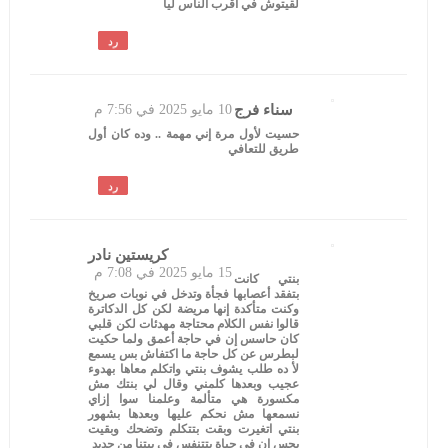
لقيتوش في أقرب الناس ليا
رد
سناء فرج
10 مايو 2025 في 7:56 م
حسيت لأول مرة إني مهمة .. وده كان أول
طريق للتعافي
رد
كريستين نادر
15 مايو 2025 في 7:08 م
بنتي كانت
بتفقد أعصابها فجأة وتدخل في نوبات صريخ
وكنت متأكدة إنها مريضة لكن كل الدكاترة
قالوا نفس الكلام محتاجة مهدئات لكن قلبي
كان حاسس إن في حاجة أعمق ولما حكيت
لبطرس عن كل حاجة ما اكتفاش بس يسمع
لأ ده طلب يشوف بنتي واتكلم معاها بهدوء
عجيب وبعدها كلمني وقال لي بنتك مش
مكسورة هي متألمة وعلمنا سوا إزاي
نسمعها مش نحكم عليها وبعدها بشهور
بنتي اتغيرت وبقت بتتكلم وتضحك وبقيت
بحس إن في حياة بتتنفس في بيتنا من جديد