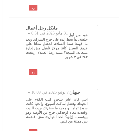
رد
مايكل رجل أعمال
31 مايو 2025 في 6:51 م
هو، من أول
جلسة، بدأ يحط إيده على جرح الشركة. وبعد
ما فهمنا نمط العملاء، اشتغل معانا على
فريق السيلز كأننا مركز تأهيل مش إدارة
مبيعات. النتيجة؟ نسبة رضا العملاء ارتفعت
٤٣٪ في ٣ شهور
رد
جيهان
7 يونيو 2025 في 10:09 م
ابني كان عايز ينتحر، كتب الكلام على
الحيطة وفضل ساكت أسبوع، والدنيا كانت
سودة تماما، وبمجرد ما حضرتك جيت البيت
وقعدت معاه لوحدكم، خرج من الأوضة وهو
بيبتسم... إزاي؟ لحد النهاردة مش فاهمة،
بس ممتنة من قلبي