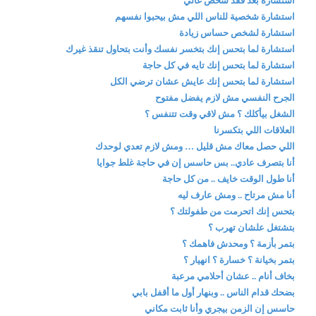
استشارة بعد فقد شخص غالي
استشارة شخصية للناس اللي مش بيحبوا نفسهم
استشارة لشخص حساس زيادة
استشارة لما بتحس إنك بتخسر نفسك وأنت بتحاول تنقذ غيرك
استشارة لما بتحس إنك تايه في كل حاجة
استشارة لما بتحس إنك عايش عشان ترضي الكل
الجرح النفسي مش لازم يفضل مفتوح
الشغل بيأكلك ؟ مش لاقي وقت تتنفس ؟
العلاقات اللي بتكسرنا
اللي حصل معاك مش قليل … ومش لازم تعدي لوحدك
أنا بتصرف عادي.. بس حاسس إن في حاجة غلط جوايا
أنا طول الوقت خايف .. من كل حاجة
أنا مش مرتاح .. ومش عارف ليه
بتحس إنك اتحرمت من طفولتك ؟
بتشتغل علشان تهرب ؟
بتمر بأزمة ؟ ومحدش فاهمك ؟
بتمر بخيانة ؟ خسارة ؟ انهيار ؟
بخاف أنام .. عشان أحلامي مرعبة
بضحك قدام الناس .. وبنهار أول ما أقفل بابي
حاسس إن الزمن بيجري وأنا ثابت مكاني