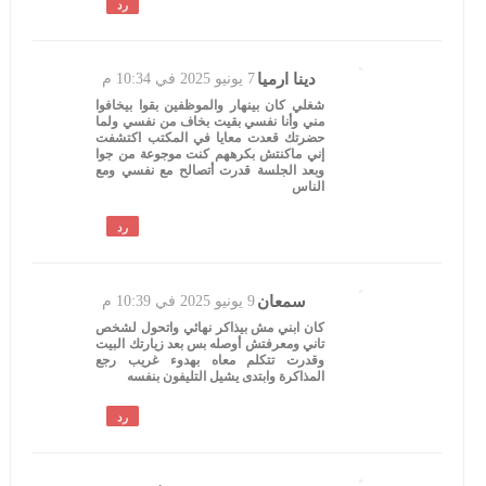
رد
دينا ارميا
7 يونيو 2025 في 10:34 م
شغلي كان بينهار والموظفين بقوا بيخافوا
مني وأنا نفسي بقيت بخاف من نفسي ولما
حضرتك قعدت معايا في المكتب اكتشفت
إني ماكنتش بكرههم كنت موجوعة من جوا
وبعد الجلسة قدرت أتصالح مع نفسي ومع
الناس
رد
سمعان
9 يونيو 2025 في 10:39 م
كان ابني مش بيذاكر نهائي واتحول لشخص
تاني ومعرفتش أوصله بس بعد زيارتك البيت
وقدرت تتكلم معاه بهدوء غريب رجع
المذاكرة وابتدى يشيل التليفون بنفسه
رد