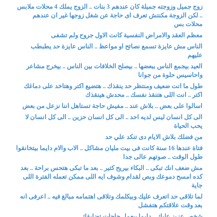
زوج جميل وزوجته جميلة كان عندهم 3 بنات .. الزوج يملك 4 محلات ملابس
.. لكن الزوجة مكنتش تعرف اى حاجة عن شغل زوجها غير ان عندهم
محلات بس
معظم العقد والامراض النفسية كانت الاول جروح ولم تشفى
الناس مش عايزة تسمع نصائح او مواعظ .. الناس عايزة حد يطبطب
عليهم
العيد بيجمع الناس ببعضها .. بيصلح الخلافات بين الناس .. بيخرج مشاعر
واحاسيس حلوة من جوانا
طول ما انت ضعيف ومنتظر حد ينقذك .. هتضيع اكتر وهتاخد على دماغك
اكتر .. انت اللى هتنقذ نفسك .. محدش هينقذك
اسالوا على بعض .. بلاش عند .. مفيش حاجة تستاهل اننا نزعل من بعض
الى كل انسان ليس لديه احد .. الى كل انسان حزين .. الى كل انسان لا
يحب الحياة
من فضلك بلاش الايام دى تنكد علي حد
فتاة عندها 16 سنة كانت فى بيت مليان مشاكل .. الاب والام دايما بيتخانقوا
طول الوقت .. صوتهم عالى جدا
مش ضعف انك تبكى .. البكاء بيريح كتير .. بعد ما تبكى هتحس براحة .. بعد
كده امسح دموعك وبص لقدام وشوف ايه اللى ممكن تعمله الفترة اللى
جاية
لما تلاقى حد اتعرف عليك وبيكلمك وتلاقى اهتمامه مبالغ فيه .. اعرفى انه
بعد وقت علاقتكم هتفشل
شخص عزيز عليك .. دايما بيعمل حاجات تضايقك