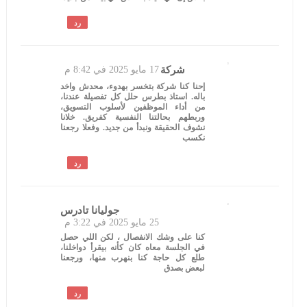
رد
شركة
17 مايو 2025 في 8:42 م
إحنا كنا شركة بتخسر بهدوء، محدش واخد
باله. استاذ بطرس حلل كل تفصيلة عندنا،
من أداء الموظفين لأسلوب التسويق،
وربطهم بحالتنا النفسية كفريق. خلانا
نشوف الحقيقة ونبدأ من جديد. وفعلا رجعنا
نكسب
رد
جوليانا تادرس
25 مايو 2025 في 3:22 م
كنا على وشك الانفصال ، لكن اللي حصل
في الجلسة معاه كان كأنه بيقرأ دواخلنا،
طلع كل حاجة كنا بنهرب منها، ورجعنا
لبعض بصدق
رد