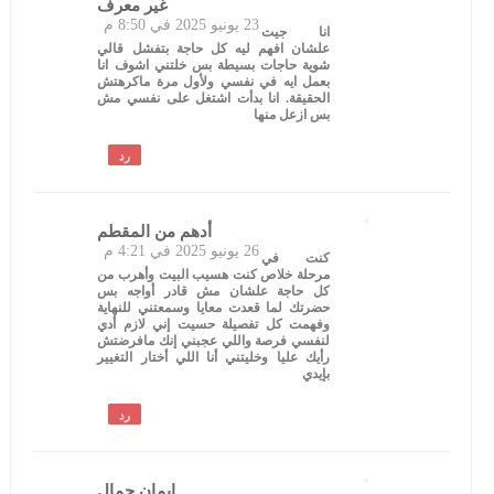
غير معرف
23 يونيو 2025 في 8:50 م
انا جيت
علشان افهم ليه كل حاجة بتفشل قالي
شوية حاجات بسيطة بس خلتني اشوف انا
بعمل ايه في نفسي ولأول مرة ماكرهتش
الحقيقة. انا بدأت اشتغل على نفسي مش
بس ازعل منها
رد
أدهم من المقطم
26 يونيو 2025 في 4:21 م
كنت في
مرحلة خلاص كنت هسيب البيت وأهرب من
كل حاجة علشان مش قادر أواجه بس
حضرتك لما قعدت معايا وسمعتني للنهاية
وفهمت كل تفصيلة حسيت إني لازم أدي
لنفسي فرصة واللي عجبني إنك مافرضتش
رأيك عليا وخليتني أنا اللي أختار التغيير
بإيدي
رد
إيمان جمال