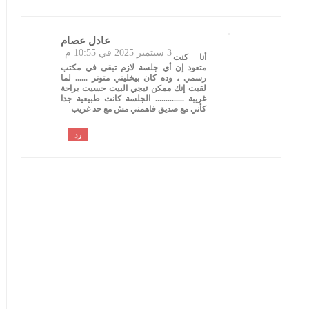
عادل عصام
3 سبتمبر 2025 في 10:55 م
أنا كنت
متعود إن أي جلسة لازم تبقى في مكتب
رسمي ، وده كان بيخليني متوتر ...... لما
لقيت إنك ممكن تيجي البيت حسيت براحة
غريبة .............. الجلسة كانت طبيعية جدا
كأني مع صديق فاهمني مش مع حد غريب
رد