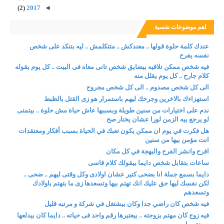
(2)
2017
◄
اهم موضوعات نفسية
عندك كلمة حلوة قولها .. معندكش .. متتكلمش .. ليه بتنكد على شخص
نفسه يفرح
فيه شخص ممكن تلاقيه بيضايق شخص تانى معاه فى البيت .. كل يوم يقوله
كلام جارح .. كل يوم يقلل منه
الى كل شخص مصدوم .. الى كل شخص مجروح
استهزاءك بالاخرين وجرحك ليهم باستمرار هو زى القتل بالظبط
ندم على اختيارات من سنين طويلة وبسببها عاش حياة مش حلوة .. بيتمنى
لو يرجع بيه الزمن لورا عشان يختار صح
هل فكرت في يوم ان ممكن يكون تعبك في الحياة بسبب أفكار ومعتقدات
انت مؤمن بيها من سنين
افرح وانشر الفرح والبهجة في كل مكان
ساعات بتقابل شخص دايما بيقولك كلام قاسى
دايما بسمع جملة انا بضحى كتير عشان اولادى وكل وقتى ليهم .. ضحى ..
لكن نفسك ليها حق عليك انك تهتم بيها وتسعدها زى ما بتهتم باولادك
وتسعدهم
فيه شخص كان راضي جدا وكان بيشتغل في شركة و مرتبه قليل
فيه زوج كان مهتم بزوجته .. بيعتبرها رقم واحد فى حياته .. دايما كان بيدلعها