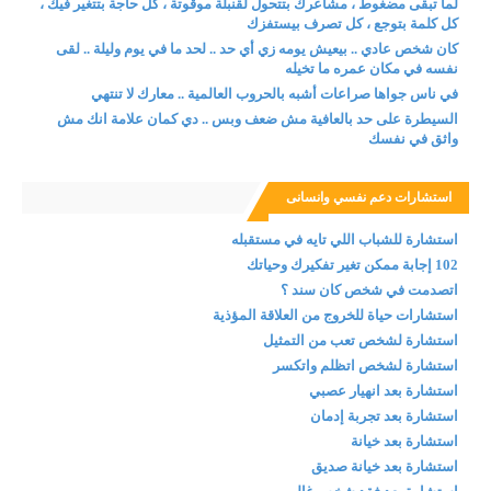
لما تبقى مضغوط ، مشاعرك بتتحول لقنبلة موقوتة ، كل حاجة بتتغير فيك ،
كل كلمة بتوجع ، كل تصرف بيستفزك
كان شخص عادي .. بيعيش يومه زي أي حد .. لحد ما في يوم وليلة .. لقى
نفسه في مكان عمره ما تخيله
في ناس جواها صراعات أشبه بالحروب العالمية .. معارك لا تنتهي
السيطرة على حد بالعافية مش ضعف وبس .. دي كمان علامة انك مش
واثق في نفسك
استشارات دعم نفسي وانسانى
استشارة للشباب اللي تايه في مستقبله
102 إجابة ممكن تغير تفكيرك وحياتك
اتصدمت في شخص كان سند ؟
استشارات حياة للخروج من العلاقة المؤذية
استشارة لشخص تعب من التمثيل
استشارة لشخص اتظلم واتكسر
استشارة بعد انهيار عصبي
استشارة بعد تجربة إدمان
استشارة بعد خيانة
استشارة بعد خيانة صديق