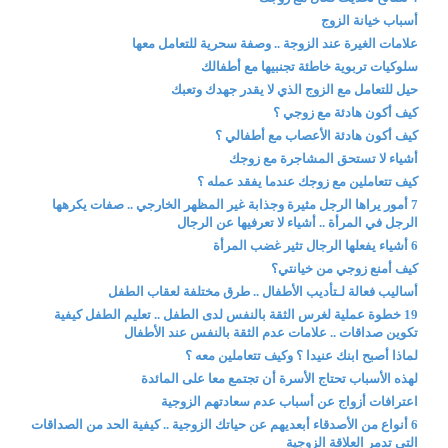
أسباب خيانة الزوج
علامات الغيرة عند الزوجة .. وصفة سحرية للتعامل معها
سلوكيات تربوية خاطئة تجنبيها مع أطفالك
حيل للتعامل مع الزوج الذي لا يقدر جهدك وتعبك
كيف أكون هادئة مع زوجي ؟
كيف أكون هادئة الأعصاب مع أطفالي ؟
أشياء لا تستحق المشاجرة مع زوجك
كيف تتعاملين مع زوجك عندما يفقد عمله ؟
7 أمور يراها الرجل مثيرة وجذابة غير المظهر الخارجي .. صفات يكرهها
الرجل في المرأة .. أشياء لا تعرفيها عن الرجال
6 أشياء يفعلها الرجال تثير غضب المرأة
كيف أمنع زوجي من خيانتي؟
أساليب فعالة لـتأديب الأطفال .. طرق مختلفة لعقاب الطفل
19 خطوة عملية لغرس الثقة بالنفس لدى الطفل .. تعليم الطفل كيفية
تكوين صداقات .. علامات عدم الثقة بالنفس عند الأطفال
لماذا أصبح ابنك عنيدا ؟ وكيف تتعاملين معه ؟
لهذه الأسباب تحتاج الأسرة أن تجتمع معا على المائدة
اعترافات أزواج عن أسباب عدم سعادتهم الزوجية
6 أنواع من الأصدقاء أبعديهم عن حياتك الزوجية .. كيفية الحد من الصداقات
التي تدمر العلاقة الزوجية