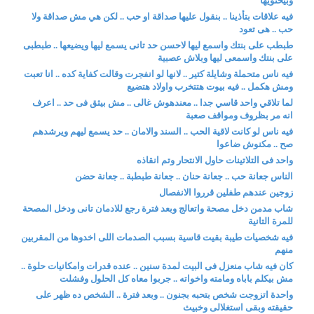
وبيحتويها
فيه علاقات بتأذينا .. بنقول عليها صداقة او حب .. لكن هي مش صداقة ولا
حب .. هى تعود
طبطب على بنتك واسمع ليها لاحسن حد تانى يسمع ليها ويضيعها .. طبطبى
على بنتك واسمعى ليها وبلاش عصبية
فيه ناس متحملة وشايلة كتير .. لانها لو انفجرت وقالت كفاية كده .. انا تعبت
ومش هكمل .. فيه بيوت هتتخرب واولاد هتضيع
لما تلاقي واحد قاسي جدا .. معندهوش غالى .. مش بيثق فى حد .. اعرف
انه مر بظروف ومواقف صعبة
فيه ناس لو كانت لاقية الحب .. السند والامان .. حد يسمع ليهم ويرشدهم
صح .. مكنوش ضاعوا
واحد فى التلاتينات حاول الانتحار وتم انقاذه
الناس جعانة حب .. جعانة حنان .. جعانة طبطبة .. جعانة حضن
زوجين عندهم طفلين قرروا الانفصال
شاب مدمن دخل مصحة واتعالج وبعد فترة رجع للادمان تانى ودخل المصحة
للمرة التانية
فيه شخصيات طيبة بقيت قاسية بسبب الصدمات اللى اخدوها من المقربين
منهم
كان فيه شاب منعزل فى البيت لمدة سنين .. عنده قدرات وامكانيات حلوة ..
مش بيكلم باباه ومامته واخواته .. جربوا معاه كل الحلول وفشلت
واحدة اتزوجت شخص بتحبه بجنون .. وبعد فترة .. الشخص ده ظهر على
حقيقته وبقى استغلالى وخبيث