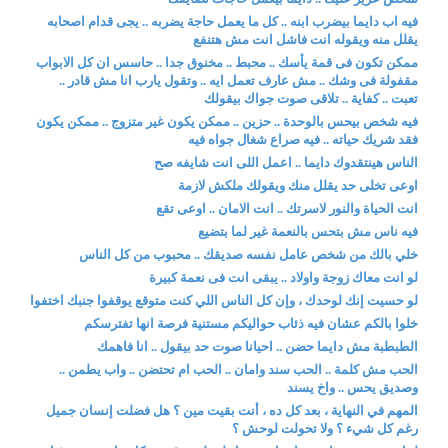
فيه اب دايما بيضرب ابنه .. كل ما يعمل حاجة يضربه .. يجى قدام اصحابه
يقلل منه ويقوله انت فاشل انت مش هتنفع
ممكن تكون فى قمة يأسك .. محبط .. مخنوق جدا .. حاسس ان كل الابواب
مقفولة فى وشك .. مش عارف تعمل ايه .. وتقول يارب انا مش قادر ..
تعبت .. كفاية .. تلاقى صوت جواك بيقولك
فيه شخص بيحس بالوحدة .. حزين .. ممكن يكون غير متزوج .. ممكن يكون
فقد شريك حياته .. فيه صراع شغال جواه فيه
الناس هينتقدوك دايما .. اعمل اللى انت شايفه صح
اوعى تخلى حد يقلل منك ويقولك ملكش لازمة
انت الحياة والنور لاسرتك .. انت الامان .. اوعى تقع
فيه ناس مش بتحس بالنعمة غير لما بتضيع
خلي بالك من شخص عامل نفسه صديقك .. محبوب من كل الناس
لو انت معاك زوجة واولاد .. يبقى انت فى نعمة كبيرة
لو حسيت إنك لوحدك ، وإن كل الناس اللي كنت متوقع يوقفوا جنبك اختفوا
خلوا بالكم عشان فيه ذئاب حواليكم مستنية فرصة انها تفترسكم
الطبطبة مش دايما حضن .. احيانا صوت حد بيقول .. انا فاهمك
الحب مش كلمة .. الحب سند وامان .. الحب ام تحتضن .. واب يطمن ..
وصديق يحس .. واخ يسند
المهم في النهاية ، بعد كل ده ، أنت بقيت مين ؟ هل فضلت إنسان جميل
رغم كل شيء ؟ ولا تحولت لوحش ؟