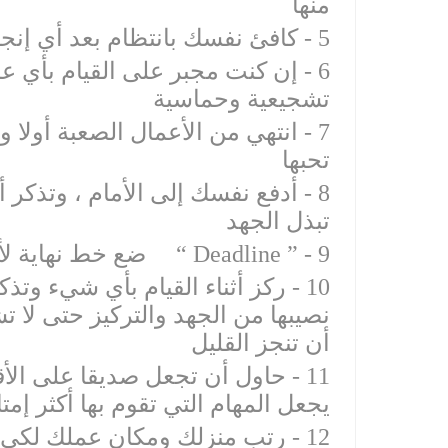
‫6 - إن كنت مجبر على القيام بأي ع
‫7 - انتهي من الأعمال الصعبة أولا 
‫8 - أدفع نفسك إلى الأمام ، وتذكر أ
‫10 - ركز أثناء القيام بأي شيء 
نصيبها من الجهد والتركيز حتى لا تش
‫11 - حاول أن تجعل صديقا على 
‫12 - رتب منزلك ومكان عملك لكي