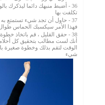
‫36 - أضبط منبهك دائما ليذكرك با
‫37 - حاول أن تجد شيء تستمتع به ح
‫38 - حقق القليل ، قم باتخاذ خط
أنك لست مطالب بتحقيق كل أحلام
الوقت لتقم بذلك وخطوة صغيرة بات