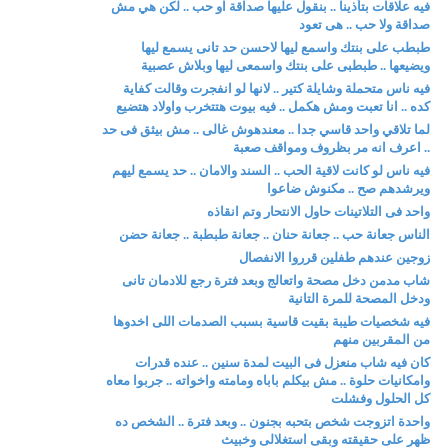
فيه علاقات بتأذينا .. بنقول عليها صداقة او حب .. لكن هي مش
صداقة ولا حب .. هى تعود
طبطب على بنتك واسمع ليها لاحسن حد تانى يسمع ليها
ويضيعها .. طبطبى على بنتك واسمعى ليها وبلاش عصبية
فيه ناس متحملة وشايلة كتير .. لانها لو انفجرت وقالت كفاية
كده .. انا تعبت ومش هكمل .. فيه بيوت هتتخرب واولاد هتضيع
لما تلاقي واحد قاسي جدا .. معندهوش غالى .. مش بيثق فى حد
.. اعرف انه مر بظروف ومواقف صعبة
فيه ناس لو كانت لاقية الحب .. السند والامان .. حد يسمع ليهم
ويرشدهم صح .. مكنوش ضاعوا
واحد فى التلاتينات حاول الانتحار وتم انقاذه
الناس جعانة حب .. جعانة حنان .. جعانة طبطبة .. جعانة حضن
زوجين عندهم طفلين قرروا الانفصال
شاب مدمن دخل مصحة واتعالج وبعد فترة رجع للادمان تانى
ودخل المصحة للمرة التانية
فيه شخصيات طيبة بقيت قاسية بسبب الصدمات اللى اخدوها
من المقربين منهم
كان فيه شاب منعزل فى البيت لمدة سنين .. عنده قدرات
وامكانيات حلوة .. مش بيكلم باباه ومامته واخواته .. جربوا معاه
كل الحلول وفشلت
واحدة اتزوجت شخص بتحبه بجنون .. وبعد فترة .. الشخص ده
ظهر على حقيقته وبقى استغلالى وخبيث