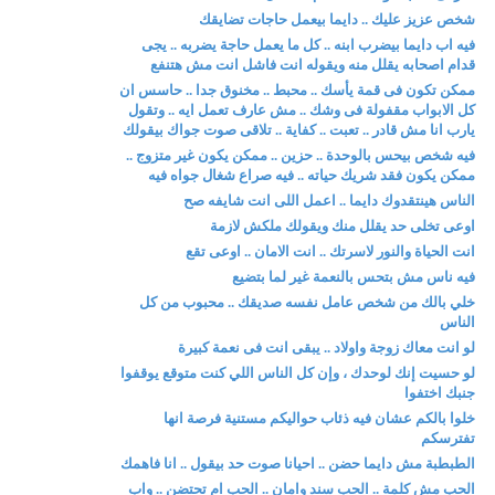
شخص عزيز عليك .. دايما بيعمل حاجات تضايقك
فيه اب دايما بيضرب ابنه .. كل ما يعمل حاجة يضربه .. يجى
قدام اصحابه يقلل منه ويقوله انت فاشل انت مش هتنفع
ممكن تكون فى قمة يأسك .. محبط .. مخنوق جدا .. حاسس ان
كل الابواب مقفولة فى وشك .. مش عارف تعمل ايه .. وتقول
يارب انا مش قادر .. تعبت .. كفاية .. تلاقى صوت جواك بيقولك
فيه شخص بيحس بالوحدة .. حزين .. ممكن يكون غير متزوج ..
ممكن يكون فقد شريك حياته .. فيه صراع شغال جواه فيه
الناس هينتقدوك دايما .. اعمل اللى انت شايفه صح
اوعى تخلى حد يقلل منك ويقولك ملكش لازمة
انت الحياة والنور لاسرتك .. انت الامان .. اوعى تقع
فيه ناس مش بتحس بالنعمة غير لما بتضيع
خلي بالك من شخص عامل نفسه صديقك .. محبوب من كل
الناس
لو انت معاك زوجة واولاد .. يبقى انت فى نعمة كبيرة
لو حسيت إنك لوحدك ، وإن كل الناس اللي كنت متوقع يوقفوا
جنبك اختفوا
خلوا بالكم عشان فيه ذئاب حواليكم مستنية فرصة انها
تفترسكم
الطبطبة مش دايما حضن .. احيانا صوت حد بيقول .. انا فاهمك
الحب مش كلمة .. الحب سند وامان .. الحب ام تحتضن .. واب