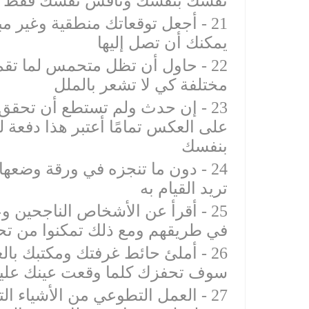
‫21 - أجعل توقعاتك منطقية وغير 
‫22 - حاول أن تظل متحمس لما ت
‫23 - إن حدث ولم تستطع أن تحقق 
على العكس تمامًا أعتبر هذا دفعة لل
‫24 - دون ما تنجزه في ورقة وضعها
‫25 - أقرأ عن الأشخاص الناجحين
‫26 - أملئ حائط غرفتك ومكتبك بال
‫27 - العمل التطوعي من الأشياء