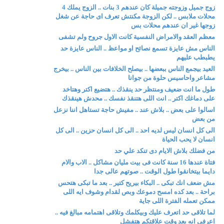
زوج جميل وزوجته جميلة كان عندهم 3 بنات .. الزوج يملك 4
محلات ملابس .. لكن الزوجة مكنتش تعرف اى حاجة عن شغل
زوجها غير ان عندهم محلات بس
معظم العقد والامراض النفسية كانت الاول جروح ولم تشفى
الناس مش عايزة تسمع نصائح او مواعظ .. الناس عايزة حد
يطبطب عليهم
العيد بيجمع الناس ببعضها .. بيصلح الخلافات بين الناس .. بيخرج
مشاعر واحاسيس حلوة من جوانا
طول ما انت ضعيف ومنتظر حد ينقذك .. هتضيع اكتر وهتاخد
على دماغك اكتر .. انت اللى هتنقذ نفسك .. محدش هينقذك
اسالوا على بعض .. بلاش عند .. مفيش حاجة تستاهل اننا نزعل
من بعض
الى كل انسان ليس لديه احد .. الى كل انسان حزين .. الى كل
انسان لا يحب الحياة
من فضلك بلاش الايام دى تنكد علي حد
فتاة عندها 16 سنة كانت فى بيت مليان مشاكل .. الاب والام
دايما بيتخانقوا طول الوقت .. صوتهم عالى جدا
مش ضعف انك تبكى .. البكاء بيريح كتير .. بعد ما تبكى هتحس
براحة .. بعد كده امسح دموعك وبص لقدام وشوف ايه اللى
ممكن تعمله الفترة اللى جاية
لما تلاقى حد اتعرف عليك وبيكلمك وتلاقى اهتمامه مبالغ فيه ..
اعرفى انه بعد وقت علاقتكم هتفشل