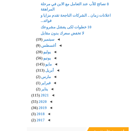
٥ نصائح للأب عند التعامل مع الابن في مرحلة
المراهقة
اعلانات زمان .. الشركات الناجحة تقدم مزايا و
فوائد...
10 خطوات لكى يفشل مشروعك
لا تخفض سعرك بدون مقابل
◄
سبتمبر
(19)
◄
أغسطس
(9)
◄
يوليو
(20)
◄
يونيو
(56)
◄
مايو
(145)
◄
أبريل
(313)
◄
مارس
(2)
◄
فبراير
(1)
◄
يناير
(2)
(115)
2021
◄
(55)
2020
◄
(36)
2019
◄
(3)
2018
◄
(2)
2017
◄