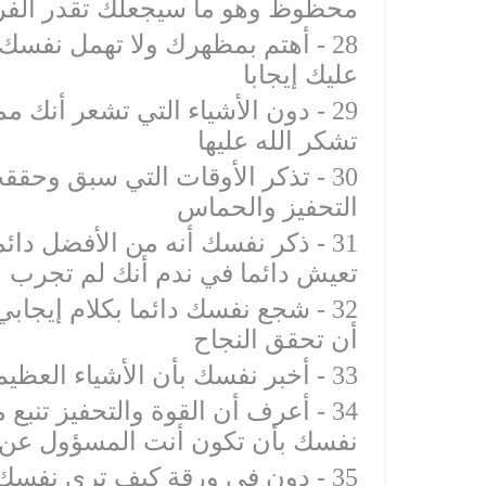
‫28 - أهتم بمظهرك ولا تهمل نفس
‫29 - دون الأشياء التي تشعر أنك 
‫30 - تذكر الأوقات التي سبق وحقق
‫31 - ذكر نفسك أنه من الأفضل دا
‫32 - شجع نفسك دائما بكلام إيجا
‫34 - أعرف أن القوة والتحفيز تنبع