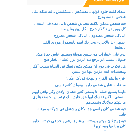
اهم موضوعات نفسية
عندك كلمة حلوة قولها .. معندكش .. متتكلمش .. ليه بتنكد على
شخص نفسه يفرح
فيه شخص ممكن تلاقيه بيضايق شخص تانى معاه فى البيت ..
كل يوم يقوله كلام جارح .. كل يوم يقلل منه
الى كل شخص مصدوم .. الى كل شخص مجروح
استهزاءك بالاخرين وجرحك ليهم باستمرار هو زى القتل
بالظبط
ندم على اختيارات من سنين طويلة وبسببها عاش حياة مش
حلوة .. بيتمنى لو يرجع بيه الزمن لورا عشان يختار صح
هل فكرت في يوم ان ممكن يكون تعبك في الحياة بسبب أفكار
ومعتقدات انت مؤمن بيها من سنين
افرح وانشر الفرح والبهجة في كل مكان
ساعات بتقابل شخص دايما بيقولك كلام قاسى
دايما بسمع جملة انا بضحى كتير عشان اولادى وكل وقتى ليهم
.. ضحى .. لكن نفسك ليها حق عليك انك تهتم بيها وتسعدها زى
ما بتهتم باولادك وتسعدهم
فيه شخص كان راضي جدا وكان بيشتغل في شركة و مرتبه
قليل
فيه زوج كان مهتم بزوجته .. بيعتبرها رقم واحد فى حياته .. دايما
كان بيدلعها وبيحتويها