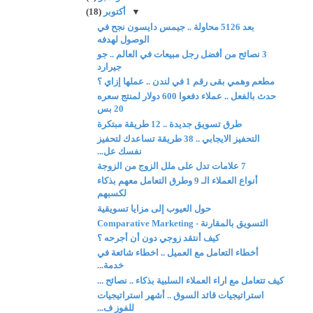
▼
أكتوبر
(18)
بعد 5126 محاولة .. جيمس دايسون نجح في
الوصول لهدفه
3 نصائح من أفضل رجل مبيعات في العالم .. جو
جيرارد
مطعم وهمي بقى رقم 1 في لندن .. عملها إزاي ؟
حدث بالفعل .. عملاء دفعوا 600 دولار لمنتج سعره
20 بس
طرق تسويق جديدة .. 12 طريقة مبتكرة
التحفيز الايجابي .. 38 طريقة تساعدك لتحفيز
نفسك عل...
7 علامات تدل على ملل الزوج من الزوجة
أنواع العملاء الـ 9 وطرق التعامل معهم بذكاء
لكسبهم
حول العيوب إلى مزايا تسويقية
التسويق بالمقارنة - Comparative Marketing
كيف أنتقد زوجي دون أن أجرحه ؟
أخطاء التعامل مع العميل .. اخطاء شائعة في
خدمة...
كيف تتعامل مع اراء العملاء السلبية بذكاء .. نصائح ...
استراتيجيات قائد السوق .. أشهر استراتيجيات
للفوز ف...