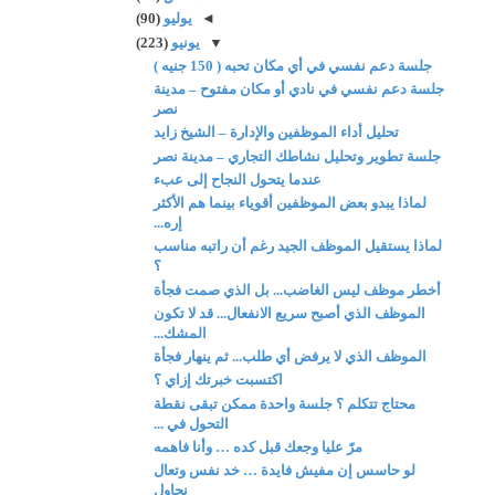
◄
يوليو
(90)
▼
يونيو
(223)
جلسة دعم نفسي في أي مكان تحبه ( 150 جنيه )
جلسة دعم نفسي في نادي أو مكان مفتوح – مدينة
نصر
تحليل أداء الموظفين والإدارة – الشيخ زايد
جلسة تطوير وتحليل نشاطك التجاري – مدينة نصر
عندما يتحول النجاح إلى عبء
لماذا يبدو بعض الموظفين أقوياء بينما هم الأكثر
إره...
لماذا يستقيل الموظف الجيد رغم أن راتبه مناسب
؟
أخطر موظف ليس الغاضب... بل الذي صمت فجأة
الموظف الذي أصبح سريع الانفعال... قد لا تكون
المشك...
الموظف الذي لا يرفض أي طلب... ثم ينهار فجأة
اكتسبت خبرتك إزاي ؟
محتاج تتكلم ؟ جلسة واحدة ممكن تبقى نقطة
التحول في ...
مرّ عليا وجعك قبل كده … وأنا فاهمه
لو حاسس إن مفيش فايدة … خد نفس وتعال
نحاول