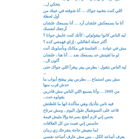
بتحكي ل...
اللي كنت بتخبيه جواك … أنا شوفته في عينك من
أول لحظة
أنا ما بسمعكش علشان أرد … أنا بسمعك علشان
أرجعك لنفسك
ليه الناس كانوا بيقولولي : كأنك كنت عايش جوانا ؟
أكتر جملة اتقالتلي : إزاي فهمتني كده ؟
مش في عيادة … الجلسة في مكانك وبأسلوبك أنت
لو ما لقيتش حد يسمعك بجد … أنا هنا ، علشان
أكون ال...
ليه الناس بتقول : بطرس بيتر بيقرأ اللي جواك حتى
...
مش بس استماع … بطرس بيتر بيفتح أبواب ما
حدش قرب منها
من 2009 … وأنا بسمع اللي الناس مش قادرين
يقولوه حت...
فيه ناس بتأذيك وهي متأكدة انها ما غلطتش
قاعد على السوشيال طول اليوم .. ومش مرتاح
بحس إني لازم أنجح بسرعة وإلا مليش قيمة
حاسس إني تعبت من كل العلاقات
لما مفيش حاجة بتفرحك زي زمان
بعرف أساعد الكل .. بس مش عارف أساعد نفسي