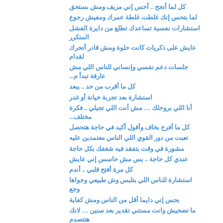
كل لما أنجح .. أحس إني مزيف ومش بستحق
لما بتحس إنك غلطت غلطة عمرك ومفيش رجوع
استشارات نفسية تساعدك تطلع من دايرة الفشل
المتكرر
عايش على ذكريات كانت حلوة ومش قادر أتحرك
لقدام
جلسات دعم نفسي وإنساني للناس اللي مش
عارفة تبدأ م...
كل ما أقرب من حد .. يبعد
استشارة بعد تجربة خيانة أو غدر
أنا اللي بروحلك … مش أنت اللي تجيلي .. فكرة
مختلف...
كل ما أفرح بخاف وأقول أكيد في حاجة هتحصل
تعبت من دور القوي اللي الناس معتمدين عليه
مشورة في وقت بتفقد فيه شغفك بكل حاجة
عندي كل حاجة .. بس مش حاسس إني عايش
كل مرة أفتح قلبي .. أندم
استشارة للناس اللي بتلبس وش طبيعي وجواها
وجع
بحس إني دايما أقل من الناس ومش كفاية
ما تضحيش وانت مستني تقدير بعد سنين … لانك
هتتصدم