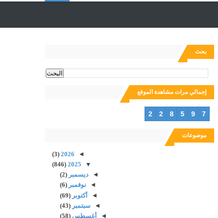
ل
ب
بحث
ح
إجمالي مرات مشاهدة الموقع
ث
2
2
8
5
9
7
موضوعات
(3)
2026
◄
(846)
2025
▼
◄
ديسمبر
(2)
◄
نوفمبر
(6)
◄
أكتوبر
(69)
◄
سبتمبر
(43)
◄
أغسطس
(58)