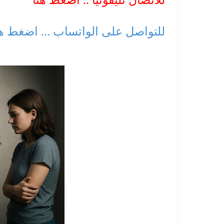
للاتصال تليفونيا .. اضغط هنا
للتواصل على الواتساب ... اضغط ه