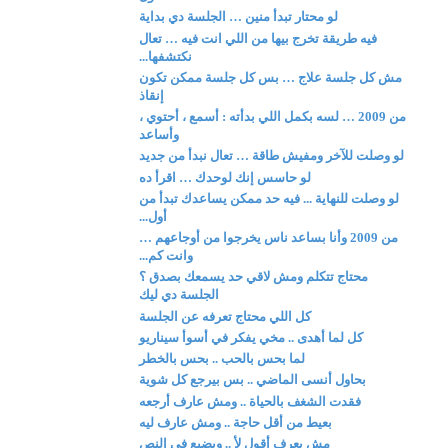
لو محتار تبدأ منين … الجلسة دي بداية
فيه طريقة تخرج بيها من اللي انت فيه … تعال
نكتشفها...
مش كل جلسة علاج … بس كل جلسة ممكن تكون
إنقاذ
من 2009 … لسه بكمل اللي بدأته : أسمع ، أحتوي ،
وأساعد
لو وصلت للآخر ومفيش طاقة … تعال نبدأ من جديد
لو حاسس إنك لوحدك … اقرأ ده
لو وصلت للنهاية ... فيه حد ممكن يساعدك تبدأ من
أول...
من 2009 وأنا بساعد ناس يخرجوا من أوجاعهم …
وانت كم...
محتاج تتكلم ومش لاقي حد يسمعك بصدق ؟
الجلسة دي ليك
كل اللي محتاج تعرفه عن الجلسة
كل لما أهدى .. مخي يفكر في أسوأ سيناريو
لما بحس بالحب .. بحس بالخطر
بحاول أنسى الماضي .. بس بيرجع كل شوية
فقدت الشغف بالحياة .. ومش عارف أرجعه
بعيط من أقل حاجة .. ومش عارف ليه
مش بعرف أقول لأ .. وبضيع في النص