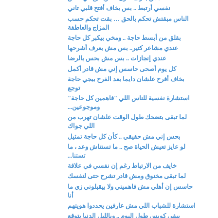
نفسي أرتبط .. بس بخاف أفتح قلبي تاني
الناس مبقتش تحكم بالحق … بقت تحكم حسب
المزاج والعاطفة
بقلق من أبسط حاجة .. ومخي بيكبر كل حاجة
عندي مشاعر كتير.. بس مش بعرف أشرحها
عندي إنجازات .. بس مش بحس بالرضا
كل يوم أصحى حاسس إني مش قادر أكمل
بخاف أفرح علشان دايما بعد الفرح بيجي حاجة
توجع
استشارة نفسية للناس اللي "فاهمين كل حاجة"
وموجوعين...
لما تبقى بتضحك طول الوقت علشان تهرب من
اللي جواك
بحس إني مش حقيقي .. كأن كل حاجة تمثيل
لو عايز تعيش الحياة صح .. ما تستناش وعد ، ما
تستنا...
خايف من الارتباط رغم إن نفسي في علاقة
لما تبقى مخنوق ومش قادر تشرح حتى لنفسك
حاسس إن أهلي مش فاهميني ولا بيقبلوني زي ما
أنا
استشارة للشباب اللي مش عارفين يحددوا هويتهم
ببقى كويس طول اليوم .. وبالليل الدنيا بتوقع