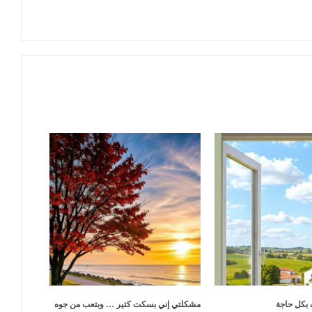
 بكل حاجة
مشكلتي إني بسكت كتير … وبتعب من جوه