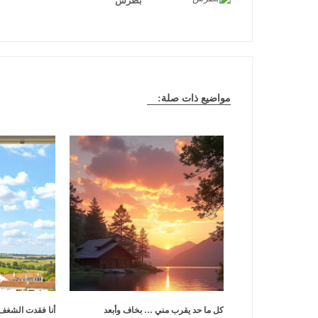
بطرس
مواضيع ذات صلة:
كل ما حد يقرب مني … بخاف وأبعد
أنا فقدت الشغف