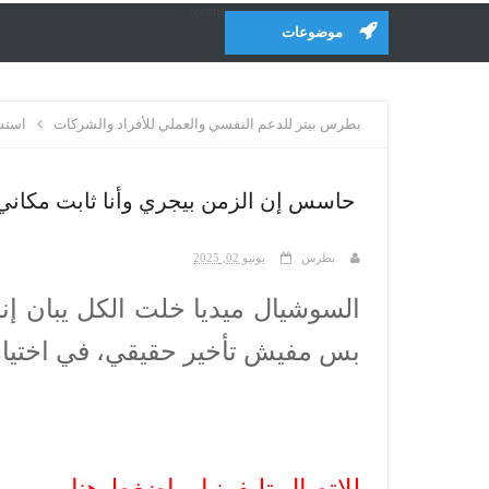
recent
موضوعات
بطرس بيتر للدعم النفسي والعملي للأفراد والشركات
استشا
حاسس إن الزمن بيجري وأنا ثابت مكاني
بطرس
يونيو 02, 2025
السوشيال ميديا خلت الكل يبان 
بس مفيش تأخير حقيقي، في اختيارا