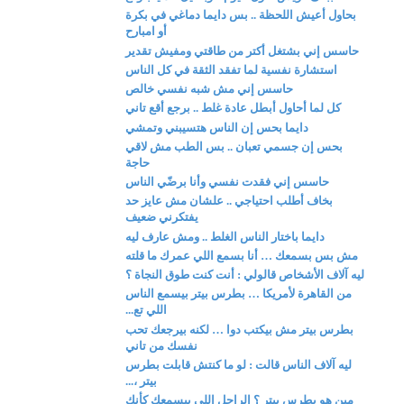
بحاول أعيش اللحظة .. بس دايما دماغي في بكرة
أو امبارح
حاسس إني بشتغل أكتر من طاقتي ومفيش تقدير
استشارة نفسية لما تفقد الثقة في كل الناس
حاسس إني مش شبه نفسي خالص
كل لما أحاول أبطل عادة غلط .. برجع أقع تاني
دايما بحس إن الناس هتسيبني وتمشي
بحس إن جسمي تعبان .. بس الطب مش لاقي
حاجة
حاسس إني فقدت نفسي وأنا برضّي الناس
بخاف أطلب احتياجي .. علشان مش عايز حد
يفتكرني ضعيف
دايما باختار الناس الغلط .. ومش عارف ليه
مش بس بسمعك … أنا بسمع اللي عمرك ما قلته
ليه آلاف الأشخاص قالولي : أنت كنت طوق النجاة ؟
من القاهرة لأمريكا … بطرس بيتر بيسمع الناس
اللي تع...
بطرس بيتر مش بيكتب دوا … لكنه بيرجعك تحب
نفسك من تاني
ليه آلاف الناس قالت : لو ما كنتش قابلت بطرس
بيتر ،...
مين هو بطرس بيتر ؟ الراجل اللي بيسمعك كأنك