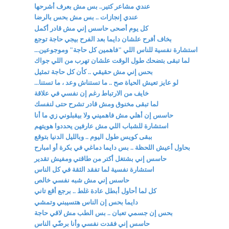
عندي مشاعر كتير.. بس مش بعرف أشرحها
عندي إنجازات .. بس مش بحس بالرضا
كل يوم أصحى حاسس إني مش قادر أكمل
بخاف أفرح علشان دايما بعد الفرح بيجي حاجة توجع
استشارة نفسية للناس اللي "فاهمين كل حاجة" وموجوعين...
لما تبقى بتضحك طول الوقت علشان تهرب من اللي جواك
بحس إني مش حقيقي .. كأن كل حاجة تمثيل
لو عايز تعيش الحياة صح .. ما تستناش وعد ، ما تستنا...
خايف من الارتباط رغم إن نفسي في علاقة
لما تبقى مخنوق ومش قادر تشرح حتى لنفسك
حاسس إن أهلي مش فاهميني ولا بيقبلوني زي ما أنا
استشارة للشباب اللي مش عارفين يحددوا هويتهم
ببقى كويس طول اليوم .. وبالليل الدنيا بتوقع
بحاول أعيش اللحظة .. بس دايما دماغي في بكرة أو امبارح
حاسس إني بشتغل أكتر من طاقتي ومفيش تقدير
استشارة نفسية لما تفقد الثقة في كل الناس
حاسس إني مش شبه نفسي خالص
كل لما أحاول أبطل عادة غلط .. برجع أقع تاني
دايما بحس إن الناس هتسيبني وتمشي
بحس إن جسمي تعبان .. بس الطب مش لاقي حاجة
حاسس إني فقدت نفسي وأنا برضّي الناس