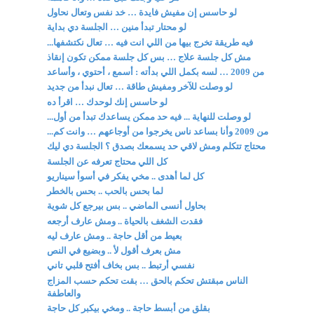
لو حاسس إن مفيش فايدة … خد نفس وتعال نحاول
لو محتار تبدأ منين … الجلسة دي بداية
فيه طريقة تخرج بيها من اللي انت فيه … تعال نكتشفها...
مش كل جلسة علاج … بس كل جلسة ممكن تكون إنقاذ
من 2009 … لسه بكمل اللي بدأته : أسمع ، أحتوي ، وأساعد
لو وصلت للآخر ومفيش طاقة … تعال نبدأ من جديد
لو حاسس إنك لوحدك … اقرأ ده
لو وصلت للنهاية ... فيه حد ممكن يساعدك تبدأ من أول...
من 2009 وأنا بساعد ناس يخرجوا من أوجاعهم … وانت كم...
محتاج تتكلم ومش لاقي حد يسمعك بصدق ؟ الجلسة دي ليك
كل اللي محتاج تعرفه عن الجلسة
كل لما أهدى .. مخي يفكر في أسوأ سيناريو
لما بحس بالحب .. بحس بالخطر
بحاول أنسى الماضي .. بس بيرجع كل شوية
فقدت الشغف بالحياة .. ومش عارف أرجعه
بعيط من أقل حاجة .. ومش عارف ليه
مش بعرف أقول لأ .. وبضيع في النص
نفسي أرتبط .. بس بخاف أفتح قلبي تاني
الناس مبقتش تحكم بالحق … بقت تحكم حسب المزاج
والعاطفة
بقلق من أبسط حاجة .. ومخي بيكبر كل حاجة