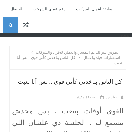
سابقة اعمال الشركات
دعم عملي للشركات
للاتصال
ا
recent
ل
بطرس بيتر للدعم النفسي والعملي للأفراد والشركات
ب
استشارات حياة واعمال
كل الناس بتاخدني كأني قوي .. بس أنا
تعبت
ح
كل الناس بتاخدني كأني قوي .. بس أنا تعبت
ث
بطرس
يونيو 13, 2025
القوي أوقات بيتعب ، بس محدش
بيسمع له . الجلسة دي علشان اللي