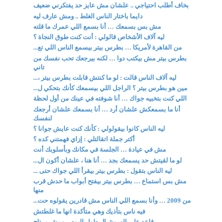
بخاف أطلب احتياجي .. علشان مش عايز حد يفتكرني ضعيف
دايما باختار الناس الغلط .. ومش عارف ليه
مش بس بسمعك … أنا بسمع اللي عمرك ما قلته
ليه آلاف الأشخاص قالولي : أنت كنت طوق النجاة ؟
من القاهرة لأمريكا … بطرس بيتر بيسمع الناس اللي تع...
بطرس بيتر مش بيكتب دوا … لكنه بيرجعك تحب نفسك من
تاني
ليه آلاف الناس قالت : لو ما كنتش قابلت بطرس بيتر ،...
مين هو بطرس بيتر ؟ الراجل اللي بيسمعك كأنك بتحكي ل...
اللي كنت بتخبيه جواك … أنا شوفته في عينك من أول لحظة
أنا ما بسمعكش علشان أرد … أنا بسمعك علشان أرجعك
لنفسك
ليه الناس كانوا بيقولولي : كأنك كنت عايش جوانا ؟
أكتر جملة اتقالتلي : إزاي فهمتني كده ؟
مش في عيادة … الجلسة في مكانك وبأسلوبك أنت
لو ما لقيتش حد يسمعك بجد … أنا هنا ، علشان أكون ال...
ليه الناس بتقول : بطرس بيتر بيقرأ اللي جواك حتى ...
مش بس استماع … بطرس بيتر بيفتح أبواب ما حدش قرب
منها
من 2009 … وأنا بسمع اللي الناس مش قادرين يقولوه حت...
فيه ناس بتأذيك وهي متأكدة انها ما غلطتش
قاعد على السوشيال طول اليوم .. ومش مرتاح