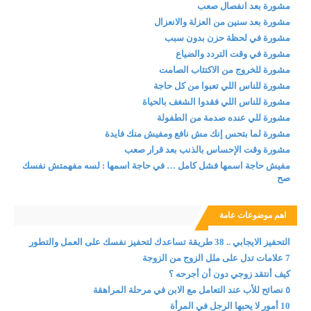
مشورة بعد انفصال صعب
مشورة بعد سنين من العزلة والانعزال
مشورة في لحظة حزن بدون سبب
مشورة في وقت التردد والضياع
مشورة للخروج من الاكتئاب الصامت
مشورة للناس اللي تعبوا من كل حاجة
مشورة للناس اللي فقدوا الشغف بالحياة
مشورة للي عنده صدمة من الطفولة
مشورة لما بتحس إنك مش نافع ومفيش منك فايدة
مشورة وقت الإحساس بالذنب بعد قرار صعب
مفيش حاجة اسمها فشل كامل … في حاجة اسمها : لسه مفهمتش نفسك
صح
اهم موضوعات عامة
التحفيز الايجابي .. 38 طريقة تساعدك لتحفيز نفسك على العمل والتطور
7 علامات تدل على ملل الزوج من الزوجة
كيف أنتقد زوجي دون أن أجرحه ؟
٥ نصائح للأب عند التعامل مع الابن في مرحلة المراهقة
10 أمور لا يحبها الرجل في المرأة