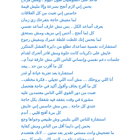
بحس إني لازم أنجح بسرعة وإلا مليش قيمة
حاسس إني تعبت من كل العلاقات
لما مفيش حاجة بتفرحك زي زمان
بعرف أساعد الكل .. بس مش عارف أساعد نفسي
كل لما أنجح .. أحس إني مزيف ومش بستحق
لما بتحس إنك غلطت غلطة عمرك ومفيش رجوع
استشارات نفسية تساعدك تطلع من دايرة الفشل المتكرر
عايش على ذكريات كانت حلوة ومش قادر أتحرك لقدام
جلسات دعم نفسي وإنساني للناس اللي مش عارفة تبدأ م...
كل ما أقرب من حد .. يبعد
استشارة بعد تجربة خيانة أو غدر
أنا اللي بروحلك … مش أنت اللي تجيلي .. فكرة مختلف...
كل ما أفرح بخاف وأقول أكيد في حاجة هتحصل
تعبت من دور القوي اللي الناس معتمدين عليه
مشورة في وقت بتفقد فيه شغفك بكل حاجة
عندي كل حاجة .. بس مش حاسس إني عايش
كل مرة أفتح قلبي .. أندم
استشارة للناس اللي بتلبس وش طبيعي وجواها وجع
بحس إني دايما أقل من الناس ومش كفاية
ما تضحيش وانت مستني تقدير بعد سنين … لانك هتتصدم
انت محتاج ترتاح من الدور اللي بتلعبه كل يوم