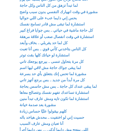
لما تبدأ تزهق من كل الناس وكل حاجة
مشورة في وقت انهيارك النفسي بدون سبب واضح
بحس إني دايما عبء على اللي حواليا
استشارة لما تبقى مش قادر تسامح نفسك
كل حاجة ماشية في حياتي .. بس جوايا فراغ كبير
استشارة في وقت انفصال صعب أو علاقة مرهقة
كل لما حد يقربلي .. بخاف وأبعد
كل الناس بتاخدني كأني قوي .. بس أنا تعبت
استشارة لو حياتك كلها بقت توتر
كل مرة بتحاول تنسى .. بيرجع يوجعك تاني
لما يبقى جواك حاجة مش لاقي ليها اسم
مشورة لما تحس إنك بتتعلق بأي حد بسرعة
كل مرة أبدأ من جديد .. بس برجع أتهز تاني
لما يبقى عندك كل حاجة .. بس مش حاسس بحاجة
استشارة تساعدك تفهم نفسك وتتصالح معاها
استشارة لما تكون تايه ومش عارف تبدأ منين
مشورة بعد صدمة خيانة
كلهم بيقولوا عليّا حساس زيادة
حسيت إني لو اختفيت .. محدش هياخد باله
أنا تعبان ومش عارف السبب
اللي بينجح مش دايما أذكى … بس دايما أجرأ