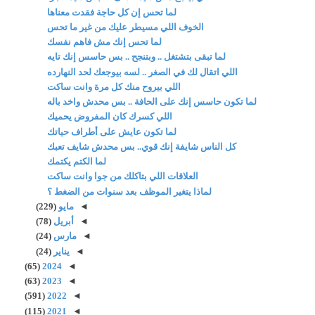
لما تحس إن كل حاجة فقدت معناها
الخوف اللي مسيطر عليك من غير ما تحس
لما تحس إنك مش فاهم نفسك
لما تبقى بتشتغل .. وبتنجح .. بس حاسس إنك تايه
اللي اتقال لك في الصغر .. لسه بيوجعك لحد النهارده
اللي بيروح منك كل مرة وانت ساكت
لما تكون حاسس إنك على الحافة .. بس محدش واخد باله
اللي كسرك كان المفروض يحميك
لما تكون عايش على أطراف حياتك
كل الناس شايفة إنك قوي.. بس محدش شايف تعبك
لما الكتم يكتمك
العلاقات اللي بتاكلك من جوا وانت ساكت
لماذا يتغير الموظف بعد سنوات من الضغط ؟
◄
مايو
(229)
◄
أبريل
(78)
◄
مارس
(24)
◄
يناير
(24)
(65)
2024
◄
(63)
2023
◄
(591)
2022
◄
(115)
2021
◄