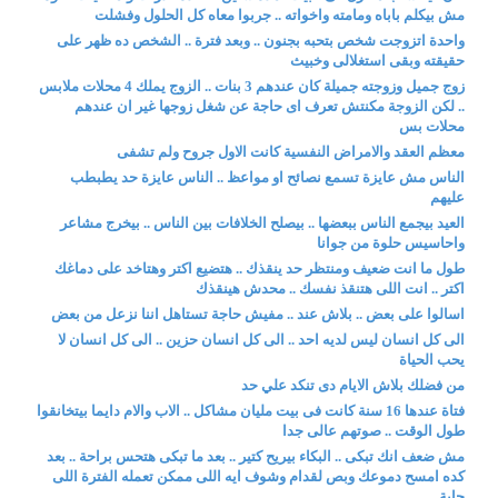
مش بيكلم باباه ومامته واخواته .. جربوا معاه كل الحلول وفشلت
واحدة اتزوجت شخص بتحبه بجنون .. وبعد فترة .. الشخص ده ظهر على
حقيقته وبقى استغلالى وخبيث
زوج جميل وزوجته جميلة كان عندهم 3 بنات .. الزوج يملك 4 محلات ملابس
.. لكن الزوجة مكنتش تعرف اى حاجة عن شغل زوجها غير ان عندهم
محلات بس
معظم العقد والامراض النفسية كانت الاول جروح ولم تشفى
الناس مش عايزة تسمع نصائح او مواعظ .. الناس عايزة حد يطبطب
عليهم
العيد بيجمع الناس ببعضها .. بيصلح الخلافات بين الناس .. بيخرج مشاعر
واحاسيس حلوة من جوانا
طول ما انت ضعيف ومنتظر حد ينقذك .. هتضيع اكتر وهتاخد على دماغك
اكتر .. انت اللى هتنقذ نفسك .. محدش هينقذك
اسالوا على بعض .. بلاش عند .. مفيش حاجة تستاهل اننا نزعل من بعض
الى كل انسان ليس لديه احد .. الى كل انسان حزين .. الى كل انسان لا
يحب الحياة
من فضلك بلاش الايام دى تنكد علي حد
فتاة عندها 16 سنة كانت فى بيت مليان مشاكل .. الاب والام دايما بيتخانقوا
طول الوقت .. صوتهم عالى جدا
مش ضعف انك تبكى .. البكاء بيريح كتير .. بعد ما تبكى هتحس براحة .. بعد
كده امسح دموعك وبص لقدام وشوف ايه اللى ممكن تعمله الفترة اللى
جاية