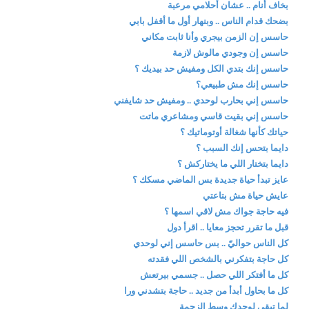
بخاف أنام .. عشان أحلامي مرعبة
بضحك قدام الناس .. وبنهار أول ما أقفل بابي
حاسس إن الزمن بيجري وأنا ثابت مكاني
حاسس إن وجودي مالوش لازمة
حاسس إنك بتدي الكل ومفيش حد بيديك ؟
حاسس إنك مش طبيعي؟
حاسس إني بحارب لوحدي .. ومفيش حد شايفني
حاسس إني بقيت قاسي ومشاعري ماتت
حياتك كأنها شغالة أوتوماتيك ؟
دايما بتحس إنك السبب ؟
دايما بتختار اللي ما يختاركش ؟
عايز تبدأ حياة جديدة بس الماضي مسكك ؟
عايش حياة مش بتاعتي
فيه حاجة جواك مش لاقي اسمها ؟
قبل ما تقرر تحجز معايا .. اقرأ دول
كل الناس حواليّ .. بس حاسس إني لوحدي
كل حاجة بتفكرني بالشخص اللي فقدته
كل ما أفتكر اللي حصل .. جسمي بيرتعش
كل ما بحاول أبدأ من جديد .. حاجة بتشدني ورا
لما تبقى لوحدك وسط الزحمة