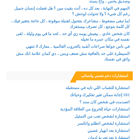
وصديق يحس .. واخ يسند
المهم في النهاية ، بعد كل ده ، أنت بقيت مين ؟ هل فضلت إنسان جميل
رغم كل شيء ؟ ولا تحولت لوحش ؟
لما تبقى مضغوط ، مشاعرك بتتحول لقنبلة موقوتة ، كل حاجة بتتغير فيك ،
كل كلمة بتوجع ، كل تصرف بيستفزك
كان شخص عادي .. بيعيش يومه زي أي حد .. لحد ما في يوم وليلة .. لقى
نفسه في مكان عمره ما تخيله
في ناس جواها صراعات أشبه بالحروب العالمية .. معارك لا تنتهي
السيطرة على حد بالعافية مش ضعف وبس .. دي كمان علامة انك مش
واثق في نفسك
استشارات دعم نفسي وانسانى
استشارة للشباب اللي تايه في مستقبله
102 إجابة ممكن تغير تفكيرك وحياتك
اتصدمت في شخص كان سند ؟
استشارات حياة للخروج من العلاقة المؤذية
استشارة لشخص تعب من التمثيل
استشارة لشخص اتظلم واتكسر
استشارة بعد انهيار عصبي
استشارة بعد تجربة إدمان