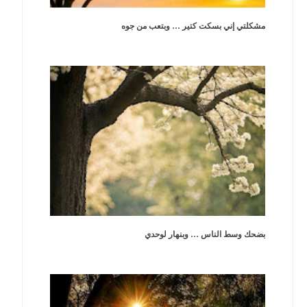
مشكلتي إني بسكت كتير … وبتعب من جوه
بضحك وسط الناس … وبنهار لوحدي