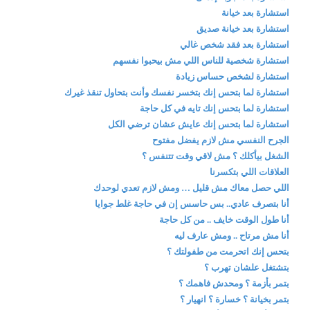
استشارة بعد خيانة
استشارة بعد خيانة صديق
استشارة بعد فقد شخص غالي
استشارة شخصية للناس اللي مش بيحبوا نفسهم
استشارة لشخص حساس زيادة
استشارة لما بتحس إنك بتخسر نفسك وأنت بتحاول تنقذ غيرك
استشارة لما بتحس إنك تايه في كل حاجة
استشارة لما بتحس إنك عايش عشان ترضي الكل
الجرح النفسي مش لازم يفضل مفتوح
الشغل بيأكلك ؟ مش لاقي وقت تتنفس ؟
العلاقات اللي بتكسرنا
اللي حصل معاك مش قليل … ومش لازم تعدي لوحدك
أنا بتصرف عادي.. بس حاسس إن في حاجة غلط جوايا
أنا طول الوقت خايف .. من كل حاجة
أنا مش مرتاح .. ومش عارف ليه
بتحس إنك اتحرمت من طفولتك ؟
بتشتغل علشان تهرب ؟
بتمر بأزمة ؟ ومحدش فاهمك ؟
بتمر بخيانة ؟ خسارة ؟ انهيار ؟