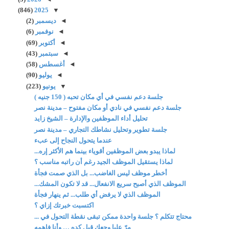
(846)
2025
▼
◄
ديسمبر
(2)
◄
نوفمبر
(6)
◄
أكتوبر
(69)
◄
سبتمبر
(43)
◄
أغسطس
(58)
◄
يوليو
(90)
▼
يونيو
(223)
جلسة دعم نفسي في أي مكان تحبه ( 150 جنيه )
جلسة دعم نفسي في نادي أو مكان مفتوح – مدينة نصر
تحليل أداء الموظفين والإدارة – الشيخ زايد
جلسة تطوير وتحليل نشاطك التجاري – مدينة نصر
عندما يتحول النجاح إلى عبء
لماذا يبدو بعض الموظفين أقوياء بينما هم الأكثر إره...
لماذا يستقيل الموظف الجيد رغم أن راتبه مناسب ؟
أخطر موظف ليس الغاضب... بل الذي صمت فجأة
الموظف الذي أصبح سريع الانفعال... قد لا تكون المشك...
الموظف الذي لا يرفض أي طلب... ثم ينهار فجأة
اكتسبت خبرتك إزاي ؟
محتاج تتكلم ؟ جلسة واحدة ممكن تبقى نقطة التحول في ...
مرّ عليا وجعك قبل كده … وأنا فاهمه