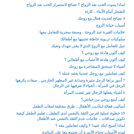
لماذا يموت الحب بعد الزواج ؟ نصائح لاستمرار الحب بعد الزواج
الشجار أمام الأبناء .. كارثة
4 نصائح لحديث فعال مع زوجك
أسباب خيانة الزوج
علامات الغيرة عند الزوجة .. وصفة سحرية للتعامل معها
سلوكيات تربوية خاطئة تجنبيها مع أطفالك
حيل للتعامل مع الزوج الذي لا يقدر جهدك وتعبك
كيف أكون هادئة مع زوجي ؟
كيف أكون هادئة الأعصاب مع أطفالي ؟
أشياء لا تستحق المشاجرة مع زوجك
كيف تتعاملين مع زوجك عندما يفقد عمله ؟
7 أمور يراها الرجل مثيرة وجذابة غير المظهر الخارجي .. صفات يكرهها
الرجل في المرأة .. أشياء لا تعرفيها عن الرجال
6 أشياء يفعلها الرجال تثير غضب المرأة
كيف أمنع زوجي من خيانتي؟
أساليب فعالة لـتأديب الأطفال .. طرق مختلفة لعقاب الطفل
19 خطوة عملية لغرس الثقة بالنفس لدى الطفل .. تعليم الطفل كيفية
تكوين صداقات .. علامات عدم الثقة بالنفس عند الأطفال
لماذا أصبح ابنك عنيدا ؟ وكيف تتعاملين معه ؟
لهذه الأسباب تحتاج الأسرة أن تجتمع معا على المائدة