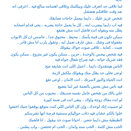
لما تلاقى حد اتعرف عليك وبيكلمك وتلاقى اهتمامه مبالغ فيه .. اعرفى انه
بعد وقت علاقتكم هتفشل
شخص عزيز عليك .. دايما بيعمل حاجات تضايقك
فيه اب دايما بيضرب ابنه .. كل ما يعمل حاجة يضربه .. يجى قدام اصحابه
يقلل منه ويقوله انت فاشل انت مش هتنفع
ممكن تكون فى قمة يأسك .. محبط .. مخنوق جدا .. حاسس ان كل الابواب
مقفولة فى وشك .. مش عارف تعمل ايه .. وتقول يارب انا مش قادر ..
تعبت .. كفاية .. تلاقى صوت جواك بيقولك
فيه شخص بيحس بالوحدة .. حزين .. ممكن يكون غير متزوج .. ممكن يكون
فقد شريك حياته .. فيه صراع شغال جواه فيه
الناس هينتقدوك دايما .. اعمل اللى انت شايفه صح
اوعى تخلى حد يقلل منك ويقولك ملكش لازمة
انت الحياة والنور لاسرتك .. انت الامان .. اوعى تقع
فيه ناس مش بتحس بالنعمة غير لما بتضيع
خلي بالك من شخص عامل نفسه صديقك .. محبوب من كل الناس
لو انت معاك زوجة واولاد .. يبقى انت فى نعمة كبيرة
لو حسيت إنك لوحدك ، وإن كل الناس اللي كنت متوقع يوقفوا جنبك اختفوا
خلوا بالكم عشان فيه ذئاب حواليكم مستنية فرصة انها تفترسكم
الطبطبة مش دايما حضن .. احيانا صوت حد بيقول .. انا فاهمك
الحب مش كلمة .. الحب سند وامان .. الحب ام تحتضن .. واب يطمن ..