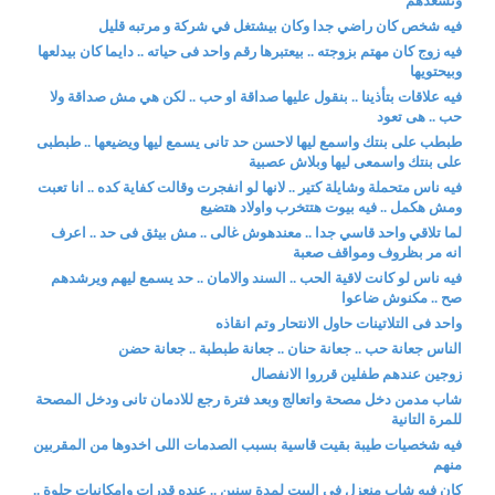
وتسعدهم
فيه شخص كان راضي جدا وكان بيشتغل في شركة و مرتبه قليل
فيه زوج كان مهتم بزوجته .. بيعتبرها رقم واحد فى حياته .. دايما كان بيدلعها
وبيحتويها
فيه علاقات بتأذينا .. بنقول عليها صداقة او حب .. لكن هي مش صداقة ولا
حب .. هى تعود
طبطب على بنتك واسمع ليها لاحسن حد تانى يسمع ليها ويضيعها .. طبطبى
على بنتك واسمعى ليها وبلاش عصبية
فيه ناس متحملة وشايلة كتير .. لانها لو انفجرت وقالت كفاية كده .. انا تعبت
ومش هكمل .. فيه بيوت هتتخرب واولاد هتضيع
لما تلاقي واحد قاسي جدا .. معندهوش غالى .. مش بيثق فى حد .. اعرف
انه مر بظروف ومواقف صعبة
فيه ناس لو كانت لاقية الحب .. السند والامان .. حد يسمع ليهم ويرشدهم
صح .. مكنوش ضاعوا
واحد فى التلاتينات حاول الانتحار وتم انقاذه
الناس جعانة حب .. جعانة حنان .. جعانة طبطبة .. جعانة حضن
زوجين عندهم طفلين قرروا الانفصال
شاب مدمن دخل مصحة واتعالج وبعد فترة رجع للادمان تانى ودخل المصحة
للمرة التانية
فيه شخصيات طيبة بقيت قاسية بسبب الصدمات اللى اخدوها من المقربين
منهم
كان فيه شاب منعزل فى البيت لمدة سنين .. عنده قدرات وامكانيات حلوة ..