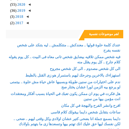
(55)
2020
◄
(36)
2019
◄
(3)
2018
◄
(2)
2017
◄
اهم موضوعات نفسية
عندك كلمة حلوة قولها .. معندكش .. متتكلمش .. ليه بتنكد على شخص
نفسه يفرح
فيه شخص ممكن تلاقيه بيضايق شخص تانى معاه فى البيت .. كل يوم يقوله
كلام جارح .. كل يوم يقلل منه
الى كل شخص مصدوم .. الى كل شخص مجروح
استهزاءك بالاخرين وجرحك ليهم باستمرار هو زى القتل بالظبط
ندم على اختيارات من سنين طويلة وبسببها عاش حياة مش حلوة .. بيتمنى
لو يرجع بيه الزمن لورا عشان يختار صح
هل فكرت في يوم ان ممكن يكون تعبك في الحياة بسبب أفكار ومعتقدات
انت مؤمن بيها من سنين
افرح وانشر الفرح والبهجة في كل مكان
ساعات بتقابل شخص دايما بيقولك كلام قاسى
دايما بسمع جملة انا بضحى كتير عشان اولادى وكل وقتى ليهم .. ضحى ..
لكن نفسك ليها حق عليك انك تهتم بيها وتسعدها زى ما بتهتم باولادك