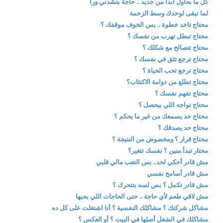
كل ما بحاول أبدأ من جديد .. حاجة بتشدني ورا
لما تبقى لوحدك وسط الزحمة
محتاج تاخد خطوة .. بس الخوف موقفك ؟
محتاج تبطل تهرب من نفسك ؟
محتاج تتصالح مع شكلك ؟
محتاج ترجع تثق في نفسك ؟
محتاج ترجع تحب الحياة ؟
محتاج تطلع من دوامة الاكتئاب؟
محتاج تفهم نفسك ؟
محتاج تواجه اللي بيحصل ؟
محتاج حد يسمعك من غير ما يحكم ؟
محتاج حد يصدقك ؟
محتاج قرار ؟ ومخضوض من النتيجة ؟
محتار تبدأ منين ؟ نفسك تتغير؟
مش قادر أحكي لحد.. بس التعب مالي قلبي
مش قادر أسامح نفسي
مش قادر تكمل ؟ بس لسه بتتحرك ؟
مش لاقي طعم لأي حاجة .. حتى الحاجات اللي بحبها
مشاكل شركتك ؟ مشاكلك النفسية ؟ أنا اشتغلت على كل ده
مشاكلك في الشغل أصلها في البيت ؟ أو العكس ؟