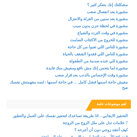
مشكلتك إنك بتفكر كتير ؟
مشورة بعد انفصال صعب
مشورة بعد سنين من العزلة والانعزال
مشورة في لحظة حزن بدون سبب
مشورة في وقت التردد والضياع
مشورة للخروج من الاكتئاب الصامت
مشورة للناس اللي تعبوا من كل حاجة
مشورة للناس اللي فقدوا الشغف بالحياة
مشورة للي عنده صدمة من الطفولة
مشورة لما بتحس إنك مش نافع ومفيش منك فايدة
مشورة وقت الإحساس بالذنب بعد قرار صعب
مفيش حاجة اسمها فشل كامل … في حاجة اسمها : لسه مفهمتش نفسك
صح
اهم موضوعات عامة
التحفيز الايجابي .. 38 طريقة تساعدك لتحفيز نفسك على العمل والتطور
7 علامات تدل على ملل الزوج من الزوجة
كيف أنتقد زوجي دون أن أجرحه ؟
٥ نصائح للأب عند التعامل مع الابن في مرحلة المراهقة