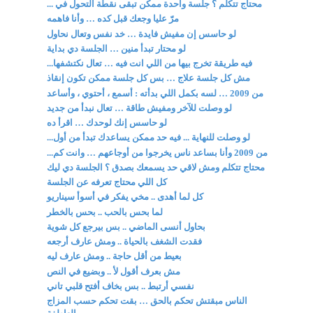
محتاج تتكلم ؟ جلسة واحدة ممكن تبقى نقطة التحول في ...
مرّ عليا وجعك قبل كده … وأنا فاهمه
لو حاسس إن مفيش فايدة … خد نفس وتعال نحاول
لو محتار تبدأ منين … الجلسة دي بداية
فيه طريقة تخرج بيها من اللي انت فيه … تعال نكتشفها...
مش كل جلسة علاج … بس كل جلسة ممكن تكون إنقاذ
من 2009 … لسه بكمل اللي بدأته : أسمع ، أحتوي ، وأساعد
لو وصلت للآخر ومفيش طاقة … تعال نبدأ من جديد
لو حاسس إنك لوحدك … اقرأ ده
لو وصلت للنهاية ... فيه حد ممكن يساعدك تبدأ من أول...
من 2009 وأنا بساعد ناس يخرجوا من أوجاعهم … وانت كم...
محتاج تتكلم ومش لاقي حد يسمعك بصدق ؟ الجلسة دي ليك
كل اللي محتاج تعرفه عن الجلسة
كل لما أهدى .. مخي يفكر في أسوأ سيناريو
لما بحس بالحب .. بحس بالخطر
بحاول أنسى الماضي .. بس بيرجع كل شوية
فقدت الشغف بالحياة .. ومش عارف أرجعه
بعيط من أقل حاجة .. ومش عارف ليه
مش بعرف أقول لأ .. وبضيع في النص
نفسي أرتبط .. بس بخاف أفتح قلبي تاني
الناس مبقتش تحكم بالحق … بقت تحكم حسب المزاج