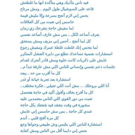
فيه ناس بتأذيك وهي متأكدة انها ما غلطتش
قاعد على السوشيال طول اليوم .. ومش مرتاح
بحس إني لازم أنجح بسرعة وإلا مليش قيمة
حاسس إني تعبت من كل العلاقات
لما مفيش حاجة بتفرحك زي زمان
بعرف أساعد الكل .. بس مش عارف أساعد نفسي
كل لما أنجح .. أحس إني مزيف ومش بستحق
لما بتحس إنك غلطت غلطة عمرك ومفيش رجوع
استشارات نفسية تساعدك تطلع من دايرة الفشل المتكرر
عايش على ذكريات كانت حلوة ومش قادر أتحرك لقدام
جلسات دعم نفسي وإنساني للناس اللي مش عارفة تبدأ م...
كل ما أقرب من حد .. يبعد
استشارة بعد تجربة خيانة أو غدر
أنا اللي بروحلك … مش أنت اللي تجيلي .. فكرة مختلف...
كل ما أفرح بخاف وأقول أكيد في حاجة هتحصل
تعبت من دور القوي اللي الناس معتمدين عليه
مشورة في وقت بتفقد فيه شغفك بكل حاجة
عندي كل حاجة .. بس مش حاسس إني عايش
كل مرة أفتح قلبي .. أندم
استشارة للناس اللي بتلبس وش طبيعي وجواها وجع
بحس إني دايما أقل من الناس ومش كفاية