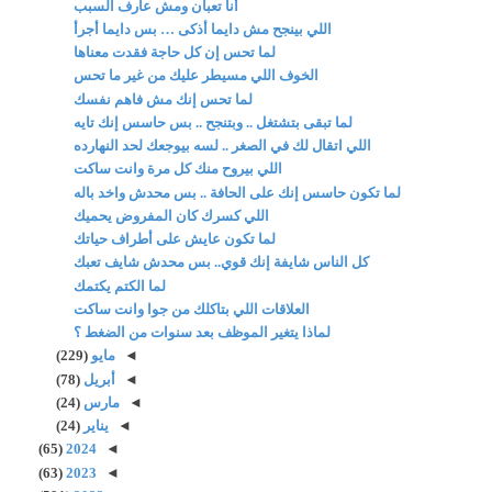
أنا تعبان ومش عارف السبب
اللي بينجح مش دايما أذكى … بس دايما أجرأ
لما تحس إن كل حاجة فقدت معناها
الخوف اللي مسيطر عليك من غير ما تحس
لما تحس إنك مش فاهم نفسك
لما تبقى بتشتغل .. وبتنجح .. بس حاسس إنك تايه
اللي اتقال لك في الصغر .. لسه بيوجعك لحد النهارده
اللي بيروح منك كل مرة وانت ساكت
لما تكون حاسس إنك على الحافة .. بس محدش واخد باله
اللي كسرك كان المفروض يحميك
لما تكون عايش على أطراف حياتك
كل الناس شايفة إنك قوي.. بس محدش شايف تعبك
لما الكتم يكتمك
العلاقات اللي بتاكلك من جوا وانت ساكت
لماذا يتغير الموظف بعد سنوات من الضغط ؟
◄
مايو
(229)
◄
أبريل
(78)
◄
مارس
(24)
◄
يناير
(24)
(65)
2024
◄
(63)
2023
◄