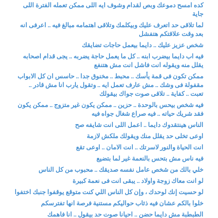
كده امسح دموعك وبص لقدام وشوف ايه اللى ممكن تعمله الفترة اللى
جاية
لما تلاقى حد اتعرف عليك وبيكلمك وتلاقى اهتمامه مبالغ فيه .. اعرفى انه
بعد وقت علاقتكم هتفشل
شخص عزيز عليك .. دايما بيعمل حاجات تضايقك
فيه اب دايما بيضرب ابنه .. كل ما يعمل حاجة يضربه .. يجى قدام اصحابه
يقلل منه ويقوله انت فاشل انت مش هتنفع
ممكن تكون فى قمة يأسك .. محبط .. مخنوق جدا .. حاسس ان كل الابواب
مقفولة فى وشك .. مش عارف تعمل ايه .. وتقول يارب انا مش قادر ..
تعبت .. كفاية .. تلاقى صوت جواك بيقولك
فيه شخص بيحس بالوحدة .. حزين .. ممكن يكون غير متزوج .. ممكن يكون
فقد شريك حياته .. فيه صراع شغال جواه فيه
الناس هينتقدوك دايما .. اعمل اللى انت شايفه صح
اوعى تخلى حد يقلل منك ويقولك ملكش لازمة
انت الحياة والنور لاسرتك .. انت الامان .. اوعى تقع
فيه ناس مش بتحس بالنعمة غير لما بتضيع
خلي بالك من شخص عامل نفسه صديقك .. محبوب من كل الناس
لو انت معاك زوجة واولاد .. يبقى انت فى نعمة كبيرة
لو حسيت إنك لوحدك ، وإن كل الناس اللي كنت متوقع يوقفوا جنبك اختفوا
خلوا بالكم عشان فيه ذئاب حواليكم مستنية فرصة انها تفترسكم
الطبطبة مش دايما حضن .. احيانا صوت حد بيقول .. انا فاهمك