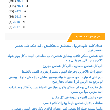
(591)
2022
◄
(115)
2021
◄
(55)
2020
◄
(36)
2019
◄
(3)
2018
◄
(2)
2017
◄
اهم موضوعات نفسية
عندك كلمة حلوة قولها .. معندكش .. متتكلمش .. ليه بتنكد على شخص
نفسه يفرح
فيه شخص ممكن تلاقيه بيضايق شخص تانى معاه فى البيت .. كل يوم يقوله
كلام جارح .. كل يوم يقلل منه
الى كل شخص مصدوم .. الى كل شخص مجروح
استهزاءك بالاخرين وجرحك ليهم باستمرار هو زى القتل بالظبط
ندم على اختيارات من سنين طويلة وبسببها عاش حياة مش حلوة .. بيتمنى
لو يرجع بيه الزمن لورا عشان يختار صح
هل فكرت في يوم ان ممكن يكون تعبك في الحياة بسبب أفكار ومعتقدات
انت مؤمن بيها من سنين
افرح وانشر الفرح والبهجة في كل مكان
ساعات بتقابل شخص دايما بيقولك كلام قاسى
دايما بسمع جملة انا بضحى كتير عشان اولادى وكل وقتى ليهم .. ضحى ..