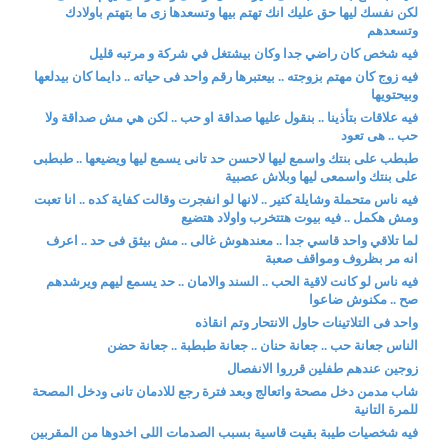
لكن نفسك ليها حق عليك انك تهتم بيها وتسعدها زى ما بتهتم باولادك
وتسعدهم
فيه شخص كان راضي جدا وكان بيشتغل في شركة و مرتبه قليل
فيه زوج كان مهتم بزوجته .. بيعتبرها رقم واحد فى حياته .. دايما كان بيدلعها
وبيحتويها
فيه علاقات بتأذينا .. بنقول عليها صداقة او حب .. لكن هي مش صداقة ولا
حب .. هى تعود
طبطب على بنتك واسمع ليها لاحسن حد تانى يسمع ليها ويضيعها .. طبطبى
على بنتك واسمعى ليها وبلاش عصبية
فيه ناس متحملة وشايلة كتير .. لانها لو انفجرت وقالت كفاية كده .. انا تعبت
ومش هكمل .. فيه بيوت هتتخرب واولاد هتضيع
لما تلاقي واحد قاسي جدا .. معندهوش غالى .. مش بيثق فى حد .. اعرف
انه مر بظروف ومواقف صعبة
فيه ناس لو كانت لاقية الحب .. السند والامان .. حد يسمع ليهم ويرشدهم
صح .. مكنوش ضاعوا
واحد فى التلاتينات حاول الانتحار وتم انقاذه
الناس جعانة حب .. جعانة حنان .. جعانة طبطبة .. جعانة حضن
زوجين عندهم طفلين قرروا الانفصال
شاب مدمن دخل مصحة واتعالج وبعد فترة رجع للادمان تانى ودخل المصحة
للمرة التانية
فيه شخصيات طيبة بقيت قاسية بسبب الصدمات اللى اخدوها من المقربين