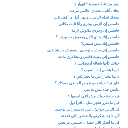
بتمر بخيانة ؟ خسارة ؟ انهيار ؟
بخاف أنام .. عشان أحلامي مرعبة
بضحك قدام الناس .. وبنهار أول ما أقفل بابي
حاسس إن الزمن بيجري وأنا ثابت مكاني
حاسس إن وجودي مالوش لازمة
حاسس إنك بتدي الكل ومفيش حد بيديك ؟
حاسس إنك مش طبيعي؟
حاسس إني بحارب لوحدي .. ومفيش حد شايفني
حاسس إني بقيت قاسي ومشاعري ماتت
حياتك كأنها شغالة أوتوماتيك ؟
دايما بتحس إنك السبب ؟
دايما بتختار اللي ما يختاركش ؟
عايز تبدأ حياة جديدة بس الماضي مسكك ؟
عايش حياة مش بتاعتي
فيه حاجة جواك مش لاقي اسمها ؟
قبل ما تقرر تحجز معايا .. اقرأ دول
كل الناس حواليّ .. بس حاسس إني لوحدي
كل حاجة بتفكرني بالشخص اللي فقدته
كل ما أفتكر اللي حصل .. جسمي بيرتعش