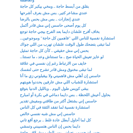
والعاطفة
بقلق من أبسط حاجة .. ومخي بيكبر كل حاجة
عندي مشاعر كتير.. بس مش بعرف أشرحها
عندي إنجازات .. بس مش بحس بالرضا
كل يوم أصحى حاسس إني مش قادر أكمل
بخاف أفرح علشان دايما بعد الفرح بيجي حاجة توجع
استشارة نفسية للناس اللي "فاهمين كل حاجة" وموجوعين...
لما تبقى بتضحك طول الوقت علشان تهرب من اللي جواك
بحس إني مش حقيقي .. كأن كل حاجة تمثيل
لو عايز تعيش الحياة صح .. ما تستناش وعد ، ما تستنا...
خايف من الارتباط رغم إن نفسي في علاقة
لما تبقى مخنوق ومش قادر تشرح حتى لنفسك
حاسس إن أهلي مش فاهميني ولا بيقبلوني زي ما أنا
استشارة للشباب اللي مش عارفين يحددوا هويتهم
ببقى كويس طول اليوم .. وبالليل الدنيا بتوقع
بحاول أعيش اللحظة .. بس دايما دماغي في بكرة أو امبارح
حاسس إني بشتغل أكتر من طاقتي ومفيش تقدير
استشارة نفسية لما تفقد الثقة في كل الناس
حاسس إني مش شبه نفسي خالص
كل لما أحاول أبطل عادة غلط .. برجع أقع تاني
دايما بحس إن الناس هتسيبني وتمشي
بحس إن جسمي تعبان .. بس الطب مش لاقي حاجة