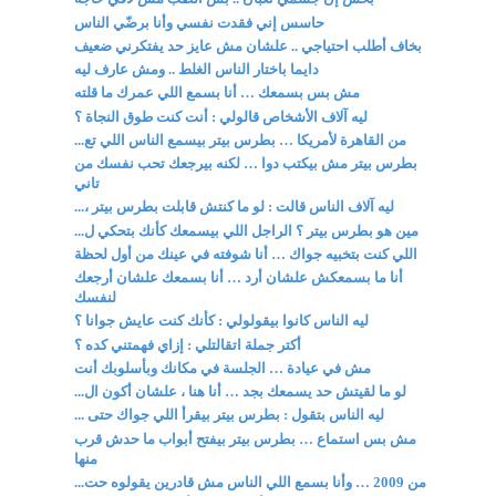
حاسس إني فقدت نفسي وأنا برضّي الناس
بخاف أطلب احتياجي .. علشان مش عايز حد يفتكرني ضعيف
دايما باختار الناس الغلط .. ومش عارف ليه
مش بس بسمعك … أنا بسمع اللي عمرك ما قلته
ليه آلاف الأشخاص قالولي : أنت كنت طوق النجاة ؟
من القاهرة لأمريكا … بطرس بيتر بيسمع الناس اللي تع...
بطرس بيتر مش بيكتب دوا … لكنه بيرجعك تحب نفسك من
تاني
ليه آلاف الناس قالت : لو ما كنتش قابلت بطرس بيتر ،...
مين هو بطرس بيتر ؟ الراجل اللي بيسمعك كأنك بتحكي ل...
اللي كنت بتخبيه جواك … أنا شوفته في عينك من أول لحظة
أنا ما بسمعكش علشان أرد … أنا بسمعك علشان أرجعك
لنفسك
ليه الناس كانوا بيقولولي : كأنك كنت عايش جوانا ؟
أكتر جملة اتقالتلي : إزاي فهمتني كده ؟
مش في عيادة … الجلسة في مكانك وبأسلوبك أنت
لو ما لقيتش حد يسمعك بجد … أنا هنا ، علشان أكون ال...
ليه الناس بتقول : بطرس بيتر بيقرأ اللي جواك حتى ...
مش بس استماع … بطرس بيتر بيفتح أبواب ما حدش قرب
منها
من 2009 … وأنا بسمع اللي الناس مش قادرين يقولوه حت...