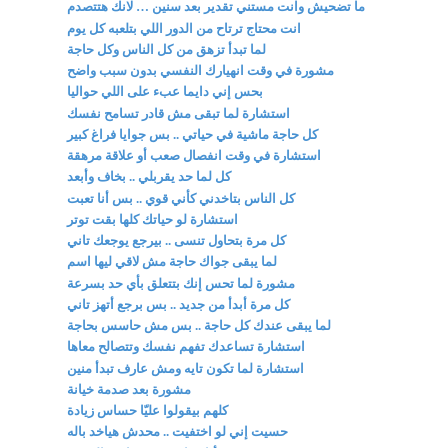
ما تضحيش وانت مستني تقدير بعد سنين … لانك هتتصدم
انت محتاج ترتاح من الدور اللي بتلعبه كل يوم
لما تبدأ تزهق من كل الناس وكل حاجة
مشورة في وقت انهيارك النفسي بدون سبب واضح
بحس إني دايما عبء على اللي حواليا
استشارة لما تبقى مش قادر تسامح نفسك
كل حاجة ماشية في حياتي .. بس جوايا فراغ كبير
استشارة في وقت انفصال صعب أو علاقة مرهقة
كل لما حد يقربلي .. بخاف وأبعد
كل الناس بتاخدني كأني قوي .. بس أنا تعبت
استشارة لو حياتك كلها بقت توتر
كل مرة بتحاول تنسى .. بيرجع يوجعك تاني
لما يبقى جواك حاجة مش لاقي ليها اسم
مشورة لما تحس إنك بتتعلق بأي حد بسرعة
كل مرة أبدأ من جديد .. بس برجع أتهز تاني
لما يبقى عندك كل حاجة .. بس مش حاسس بحاجة
استشارة تساعدك تفهم نفسك وتتصالح معاها
استشارة لما تكون تايه ومش عارف تبدأ منين
مشورة بعد صدمة خيانة
كلهم بيقولوا عليّا حساس زيادة
حسيت إني لو اختفيت .. محدش هياخد باله