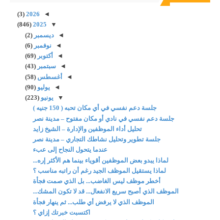
(3)
2026
◄
(846)
2025
▼
◄
ديسمبر
(2)
◄
نوفمبر
(6)
◄
أكتوبر
(69)
◄
سبتمبر
(43)
◄
أغسطس
(58)
◄
يوليو
(90)
▼
يونيو
(223)
جلسة دعم نفسي في أي مكان تحبه ( 150 جنيه )
جلسة دعم نفسي في نادي أو مكان مفتوح – مدينة نصر
تحليل أداء الموظفين والإدارة – الشيخ زايد
جلسة تطوير وتحليل نشاطك التجاري – مدينة نصر
عندما يتحول النجاح إلى عبء
لماذا يبدو بعض الموظفين أقوياء بينما هم الأكثر إره...
لماذا يستقيل الموظف الجيد رغم أن راتبه مناسب ؟
أخطر موظف ليس الغاضب... بل الذي صمت فجأة
الموظف الذي أصبح سريع الانفعال... قد لا تكون المشك...
الموظف الذي لا يرفض أي طلب... ثم ينهار فجأة
اكتسبت خبرتك إزاي ؟