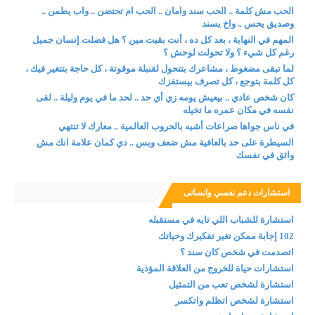
الحب مش كلمة .. الحب سند وامان .. الحب ام تحتضن .. واب يطمن ..
وصديق يحس .. واخ يسند
المهم في النهاية ، بعد كل ده ، أنت بقيت مين ؟ هل فضلت إنسان جميل
رغم كل شيء ؟ ولا تحولت لوحش ؟
لما تبقى مضغوط ، مشاعرك بتتحول لقنبلة موقوتة ، كل حاجة بتتغير فيك ،
كل كلمة بتوجع ، كل تصرف بيستفزك
كان شخص عادي .. بيعيش يومه زي أي حد .. لحد ما في يوم وليلة .. لقى
نفسه في مكان عمره ما تخيله
في ناس جواها صراعات أشبه بالحروب العالمية .. معارك لا تنتهي
السيطرة على حد بالعافية مش ضعف وبس .. دي كمان علامة انك مش
واثق في نفسك
استشارات دعم نفسي وانسانى
استشارة للشباب اللي تايه في مستقبله
102 إجابة ممكن تغير تفكيرك وحياتك
اتصدمت في شخص كان سند ؟
استشارات حياة للخروج من العلاقة المؤذية
استشارة لشخص تعب من التمثيل
استشارة لشخص اتظلم واتكسر