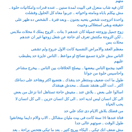
منهم
كان فيه شاب منعزل فى البيت لمدة سنين .. عنده قدرات وامكانيات حلوة ..
مش بيكلم باباه ومامته واخواته .. جربوا معاه كل الحلول وفشلت
واحدة اتزوجت شخص بتحبه بجنون .. وبعد فترة .. الشخص ده ظهر على
حقيقته وبقى استغلالى وخبيث
زوج جميل وزوجته جميلة كان عندهم 3 بنات .. الزوج يملك 4 محلات ملابس
.. لكن الزوجة مكنتش تعرف اى حاجة عن شغل زوجها غير ان عندهم
محلات بس
معظم العقد والامراض النفسية كانت الاول جروح ولم تشفى
الناس مش عايزة تسمع نصائح او مواعظ .. الناس عايزة حد يطبطب
عليهم
العيد بيجمع الناس ببعضها .. بيصلح الخلافات بين الناس .. بيخرج مشاعر
واحاسيس حلوة من جوانا
طول ما انت ضعيف ومنتظر حد ينقذك .. هتضيع اكتر وهتاخد على دماغك
اكتر .. انت اللى هتنقذ نفسك .. محدش هينقذك
اسالوا على بعض .. بلاش عند .. مفيش حاجة تستاهل اننا نزعل من بعض
الى كل انسان ليس لديه احد .. الى كل انسان حزين .. الى كل انسان لا
يحب الحياة
من فضلك بلاش الايام دى تنكد علي حد
فتاة عندها 16 سنة كانت فى بيت مليان مشاكل .. الاب والام دايما بيتخانقوا
طول الوقت .. صوتهم عالى جدا
مش ضعف انك تبكى .. البكاء بيريح كتير .. بعد ما تبكى هتحس براحة .. بعد