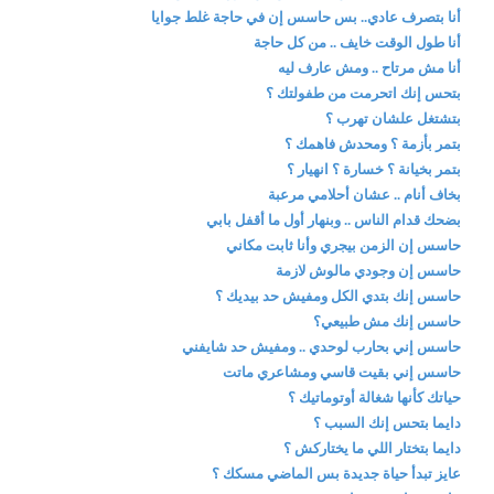
أنا بتصرف عادي.. بس حاسس إن في حاجة غلط جوايا
أنا طول الوقت خايف .. من كل حاجة
أنا مش مرتاح .. ومش عارف ليه
بتحس إنك اتحرمت من طفولتك ؟
بتشتغل علشان تهرب ؟
بتمر بأزمة ؟ ومحدش فاهمك ؟
بتمر بخيانة ؟ خسارة ؟ انهيار ؟
بخاف أنام .. عشان أحلامي مرعبة
بضحك قدام الناس .. وبنهار أول ما أقفل بابي
حاسس إن الزمن بيجري وأنا ثابت مكاني
حاسس إن وجودي مالوش لازمة
حاسس إنك بتدي الكل ومفيش حد بيديك ؟
حاسس إنك مش طبيعي؟
حاسس إني بحارب لوحدي .. ومفيش حد شايفني
حاسس إني بقيت قاسي ومشاعري ماتت
حياتك كأنها شغالة أوتوماتيك ؟
دايما بتحس إنك السبب ؟
دايما بتختار اللي ما يختاركش ؟
عايز تبدأ حياة جديدة بس الماضي مسكك ؟