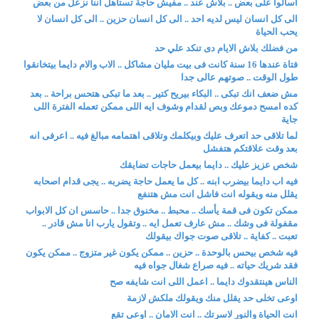
اسالوا على بعض .. بلاش عند .. مفيش حاجة تستاهل اننا نزعل من بعض
الى كل انسان ليس لديه احد .. الى كل انسان حزين .. الى كل انسان لا
يحب الحياة
من فضلك بلاش الايام دى تنكد علي حد
فتاة عندها 16 سنة كانت فى بيت مليان مشاكل .. الاب والام دايما بيتخانقوا
طول الوقت .. صوتهم عالى جدا
مش ضعف انك تبكى .. البكاء بيريح كتير .. بعد ما تبكى هتحس براحة .. بعد
كده امسح دموعك وبص لقدام وشوف ايه اللى ممكن تعمله الفترة اللى
جاية
لما تلاقى حد اتعرف عليك وبيكلمك وتلاقى اهتمامه مبالغ فيه .. اعرفى انه
بعد وقت علاقتكم هتفشل
شخص عزيز عليك .. دايما بيعمل حاجات تضايقك
فيه اب دايما بيضرب ابنه .. كل ما يعمل حاجة يضربه .. يجى قدام اصحابه
يقلل منه ويقوله انت فاشل انت مش هتنفع
ممكن تكون فى قمة يأسك .. محبط .. مخنوق جدا .. حاسس ان كل الابواب
مقفولة فى وشك .. مش عارف تعمل ايه .. وتقول يارب انا مش قادر ..
تعبت .. كفاية .. تلاقى صوت جواك بيقولك
فيه شخص بيحس بالوحدة .. حزين .. ممكن يكون غير متزوج .. ممكن يكون
فقد شريك حياته .. فيه صراع شغال جواه فيه
الناس هينتقدوك دايما .. اعمل اللى انت شايفه صح
اوعى تخلى حد يقلل منك ويقولك ملكش لازمة
انت الحياة والنور لاسرتك .. انت الامان .. اوعى تقع