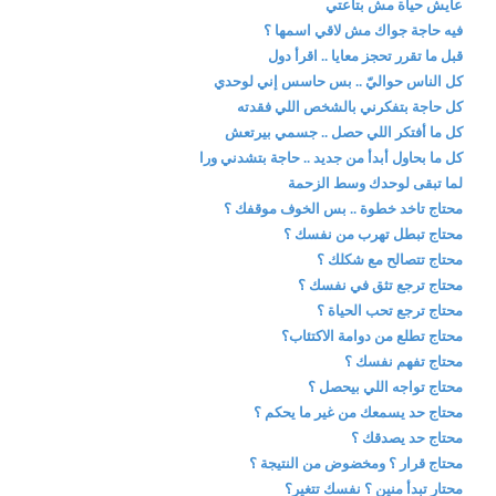
عايش حياة مش بتاعتي
فيه حاجة جواك مش لاقي اسمها ؟
قبل ما تقرر تحجز معايا .. اقرأ دول
كل الناس حواليّ .. بس حاسس إني لوحدي
كل حاجة بتفكرني بالشخص اللي فقدته
كل ما أفتكر اللي حصل .. جسمي بيرتعش
كل ما بحاول أبدأ من جديد .. حاجة بتشدني ورا
لما تبقى لوحدك وسط الزحمة
محتاج تاخد خطوة .. بس الخوف موقفك ؟
محتاج تبطل تهرب من نفسك ؟
محتاج تتصالح مع شكلك ؟
محتاج ترجع تثق في نفسك ؟
محتاج ترجع تحب الحياة ؟
محتاج تطلع من دوامة الاكتئاب؟
محتاج تفهم نفسك ؟
محتاج تواجه اللي بيحصل ؟
محتاج حد يسمعك من غير ما يحكم ؟
محتاج حد يصدقك ؟
محتاج قرار ؟ ومخضوض من النتيجة ؟
محتار تبدأ منين ؟ نفسك تتغير؟