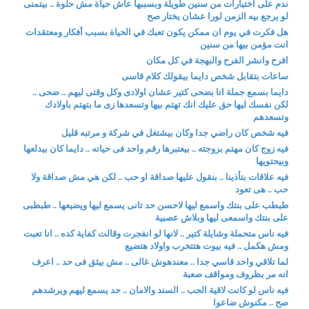
ندم على اختيارات من سنين طويلة وبسببها عاش حياة مش حلوة .. بيتمنى
لو يرجع بيه الزمن لورا عشان يختار صح
هل فكرت في يوم ان ممكن يكون تعبك في الحياة بسبب أفكار ومعتقدات
انت مؤمن بيها من سنين
افرح وانشر الفرح والبهجة في كل مكان
ساعات بتقابل شخص دايما بيقولك كلام قاسى
دايما بسمع جملة انا بضحى كتير عشان اولادى وكل وقتى ليهم .. ضحى ..
لكن نفسك ليها حق عليك انك تهتم بيها وتسعدها زى ما بتهتم باولادك
وتسعدهم
فيه شخص كان راضي جدا وكان بيشتغل في شركة و مرتبه قليل
فيه زوج كان مهتم بزوجته .. بيعتبرها رقم واحد فى حياته .. دايما كان بيدلعها
وبيحتويها
فيه علاقات بتأذينا .. بنقول عليها صداقة او حب .. لكن هي مش صداقة ولا
حب .. هى تعود
طبطب على بنتك واسمع ليها لاحسن حد تانى يسمع ليها ويضيعها .. طبطبى
على بنتك واسمعى ليها وبلاش عصبية
فيه ناس متحملة وشايلة كتير .. لانها لو انفجرت وقالت كفاية كده .. انا تعبت
ومش هكمل .. فيه بيوت هتتخرب واولاد هتضيع
لما تلاقي واحد قاسي جدا .. معندهوش غالى .. مش بيثق فى حد .. اعرف
انه مر بظروف ومواقف صعبة
فيه ناس لو كانت لاقية الحب .. السند والامان .. حد يسمع ليهم ويرشدهم
صح .. مكنوش ضاعوا