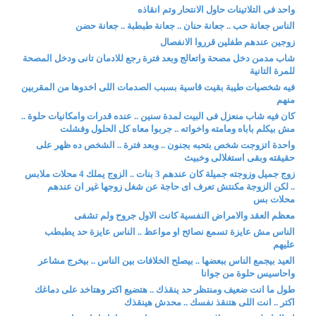
واحد فى التلاتينات حاول الانتحار وتم انقاذه
الناس جعانة حب .. جعانة حنان .. جعانة طبطبة .. جعانة حضن
زوجين عندهم طفلين قرروا الانفصال
شاب مدمن دخل مصحة واتعالج وبعد فترة رجع للادمان تانى ودخل المصحة
للمرة التانية
فيه شخصيات طيبة بقيت قاسية بسبب الصدمات اللى اخدوها من المقربين
منهم
كان فيه شاب منعزل فى البيت لمدة سنين .. عنده قدرات وامكانيات حلوة ..
مش بيكلم باباه ومامته واخواته .. جربوا معاه كل الحلول وفشلت
واحدة اتزوجت شخص بتحبه بجنون .. وبعد فترة .. الشخص ده ظهر على
حقيقته وبقى استغلالى وخبيث
زوج جميل وزوجته جميلة كان عندهم 3 بنات .. الزوج يملك 4 محلات ملابس
.. لكن الزوجة مكنتش تعرف اى حاجة عن شغل زوجها غير ان عندهم
محلات بس
معظم العقد والامراض النفسية كانت الاول جروح ولم تشفى
الناس مش عايزة تسمع نصائح او مواعظ .. الناس عايزة حد يطبطب
عليهم
العيد بيجمع الناس ببعضها .. بيصلح الخلافات بين الناس .. بيخرج مشاعر
واحاسيس حلوة من جوانا
طول ما انت ضعيف ومنتظر حد ينقذك .. هتضيع اكتر وهتاخد على دماغك
اكتر .. انت اللى هتنقذ نفسك .. محدش هينقذك