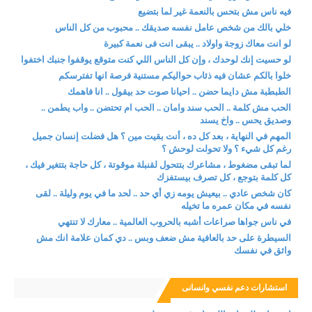
فيه ناس مش بتحس بالنعمة غير لما بتضيع
خلي بالك من شخص عامل نفسه صديقك .. محبوب من كل الناس
لو انت معاك زوجة واولاد .. يبقى انت فى نعمة كبيرة
لو حسيت إنك لوحدك ، وإن كل الناس اللي كنت متوقع يوقفوا جنبك اختفوا
خلوا بالكم عشان فيه ذئاب حواليكم مستنية فرصة انها تفترسكم
الطبطبة مش دايما حضن .. احيانا صوت حد بيقول .. انا فاهمك
الحب مش كلمة .. الحب سند وامان .. الحب ام تحتضن .. واب يطمن ..
وصديق يحس .. واخ يسند
المهم في النهاية ، بعد كل ده ، أنت بقيت مين ؟ هل فضلت إنسان جميل
رغم كل شيء ؟ ولا تحولت لوحش ؟
لما تبقى مضغوط ، مشاعرك بتتحول لقنبلة موقوتة ، كل حاجة بتتغير فيك ،
كل كلمة بتوجع ، كل تصرف بيستفزك
كان شخص عادي .. بيعيش يومه زي أي حد .. لحد ما في يوم وليلة .. لقى
نفسه في مكان عمره ما تخيله
في ناس جواها صراعات أشبه بالحروب العالمية .. معارك لا تنتهي
السيطرة على حد بالعافية مش ضعف وبس .. دي كمان علامة انك مش
واثق في نفسك
استشارات دعم نفسي وانسانى