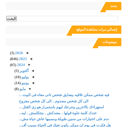
بحث
إجمالي مرات مشاهدة الموقع
موضوعات
(3)
2026
◄
(846)
2025
◄
(65)
2024
▼
◄
أكتوبر
(5)
◄
يوليو
(10)
◄
يونيو
(14)
▼
مايو
(8)
فيه شخص ممكن تلاقيه بيضايق شخص تانى معاه فى البيت ...
الى كل شخص مصدوم .. الى كل شخص مجروح
استهزاءك بالاخرين وجرحك ليهم باستمرار هو زى القتل ...
عندك كلمة حلوة قولها .. معندكش .. متتكلمش .. ليه...
ندم على اختيارات من سنين طويلة وبسببها عاش حياة مش...
هل فكرت في يوم ان ممكن يكون تعبك في الحياة بسبب أف...