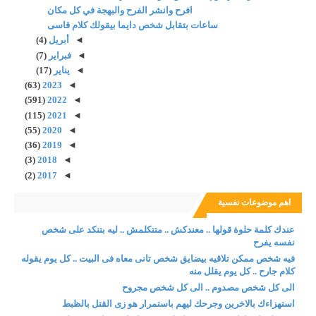
افرح وانشر الفرح والبهجة في كل مكان
ساعات بتقابل شخص دايما بيقولك كلام قاسى
◄
أبريل
(4)
◄
فبراير
(7)
◄
يناير
(17)
(63)
2023
◄
(591)
2022
◄
(115)
2021
◄
(55)
2020
◄
(36)
2019
◄
(3)
2018
◄
(2)
2017
◄
اهم موضوعات نفسية
عندك كلمة حلوة قولها .. معندكش .. متتكلمش .. ليه بتنكد على شخص
نفسه يفرح
فيه شخص ممكن تلاقيه بيضايق شخص تانى معاه فى البيت .. كل يوم يقوله
كلام جارح .. كل يوم يقلل منه
الى كل شخص مصدوم .. الى كل شخص مجروح
استهزاءك بالاخرين وجرحك ليهم باستمرار هو زى القتل بالظبط