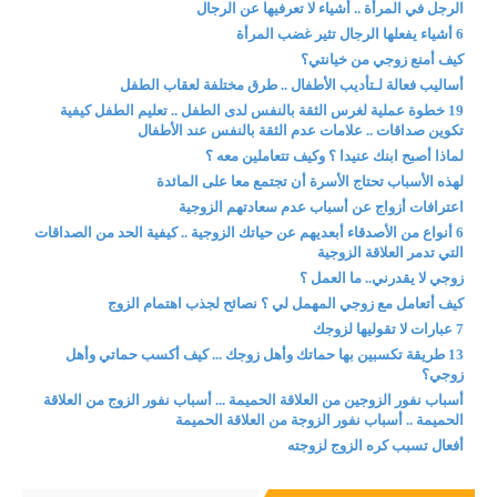
الرجل في المرأة .. أشياء لا تعرفيها عن الرجال
6 أشياء يفعلها الرجال تثير غضب المرأة
كيف أمنع زوجي من خيانتي؟
أساليب فعالة لـتأديب الأطفال .. طرق مختلفة لعقاب الطفل
19 خطوة عملية لغرس الثقة بالنفس لدى الطفل .. تعليم الطفل كيفية
تكوين صداقات .. علامات عدم الثقة بالنفس عند الأطفال
لماذا أصبح ابنك عنيدا ؟ وكيف تتعاملين معه ؟
لهذه الأسباب تحتاج الأسرة أن تجتمع معا على المائدة
اعترافات أزواج عن أسباب عدم سعادتهم الزوجية
6 أنواع من الأصدقاء أبعديهم عن حياتك الزوجية .. كيفية الحد من الصداقات
التي تدمر العلاقة الزوجية
زوجي لا يقدرني.. ما العمل ؟
كيف أتعامل مع زوجي المهمل لي ؟ نصائح لجذب اهتمام الزوج
7 عبارات لا تقوليها لزوجك
13 طريقة تكسبين بها حماتك وأهل زوجك ... كيف أكسب حماتي وأهل
زوجي؟
أسباب نفور الزوجين من العلاقة الحميمة ... أسباب نفور الزوج من العلاقة
الحميمة .. أسباب نفور الزوجة من العلاقة الحميمة
أفعال تسبب كره الزوج لزوجته