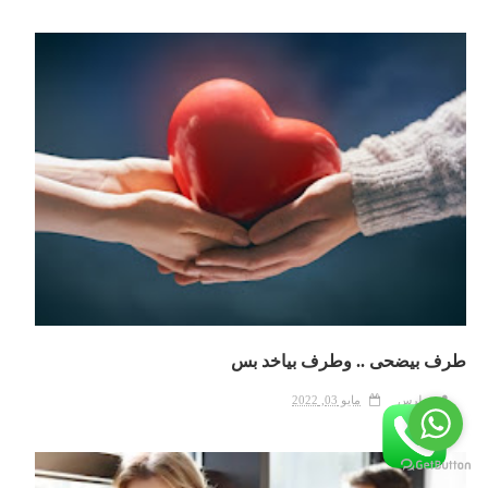
طرف بيضحى .. وطرف بياخد بس
بطرس
مايو 03, 2022