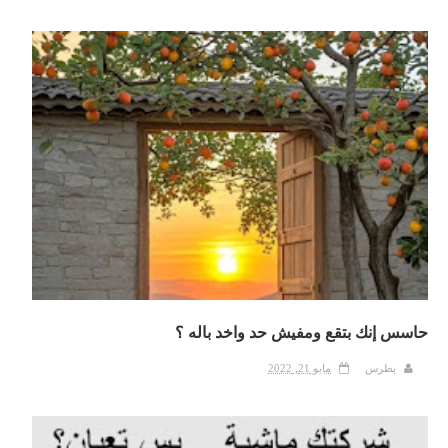
حاسس إنك بتقع ومفيش حد واخد باله ؟
بطرس
مايو 21, 2022