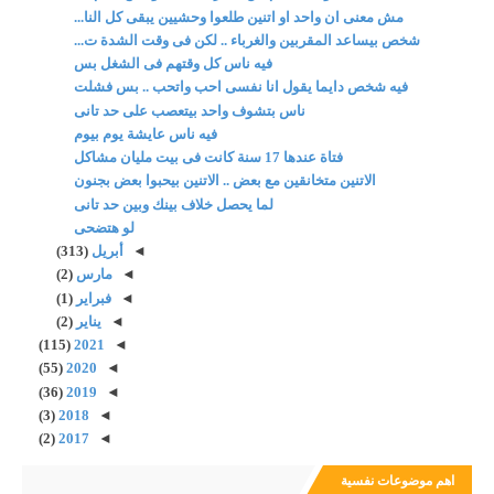
مش معنى ان واحد او اتنين طلعوا وحشيين يبقى كل النا...
شخص بيساعد المقربين والغرباء .. لكن فى وقت الشدة ت...
فيه ناس كل وقتهم فى الشغل بس
فيه شخص دايما يقول انا نفسى احب واتحب .. بس فشلت
ناس بتشوف واحد بيتعصب على حد تانى
فيه ناس عايشة يوم بيوم
فتاة عندها 17 سنة كانت فى بيت مليان مشاكل
الاتنين متخانقين مع بعض .. الاتنين بيحبوا بعض بجنون
لما يحصل خلاف بينك وبين حد تانى
لو هتضحى
◄
أبريل
(313)
◄
مارس
(2)
◄
فبراير
(1)
◄
يناير
(2)
(115)
2021
◄
(55)
2020
◄
(36)
2019
◄
(3)
2018
◄
(2)
2017
◄
اهم موضوعات نفسية