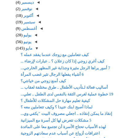
◄
ديسمبر
(4)
◄
نوفمبر
(2)
◄
أكتوبر
(18)
◄
سبتمبر
(19)
◄
أغسطس
(9)
◄
يوليو
(20)
◄
يونيو
(56)
▼
مايو
(145)
كيف تتعاملين مع زوجك عندما يفقد عمله ؟
كيف أغري زوجي إذا كان زعلان ؟ .. عبارات لإرضاء ...
7 أمور يراها الرجل مثيرة وجذابة غير المظهر الخارجي...
6 أشياء يفعلها الرجال تثير غضب المرأة
كيف أمنع زوجي من خيانتي؟
أساليب فعالة لـتأديب الأطفال .. طرق مختلفة لعقاب ...
19 خطوة عملية لغرس الثقة بالنفس لدى الطفل .. تعلي...
كيفية تعليم مهارة حل المشكلات للأطفال ؟
لماذا أصبح ابنك عنيدا ؟ وكيف تتعاملين معه ؟
إنقاذ ما يمكن إنقاذه .. اجعلي مصروف البيت "يكفي وي...
5 مشكلات تتعرض لها كل أسرة مع الميزانية
لهذه الأسباب تحتاج الأسرة أن تجتمع معا على المائدة
اعترافات أزواج عن أسباب عدم سعادتهم الزوجية