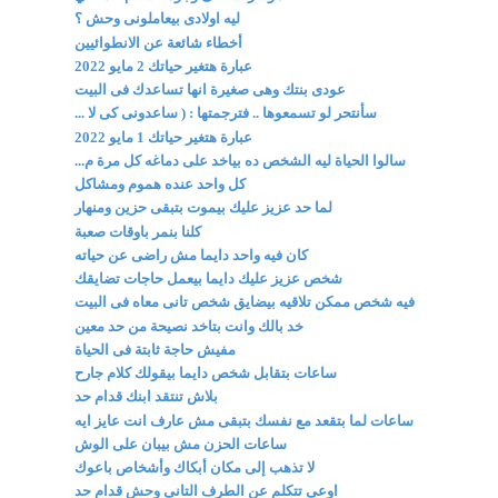
ليه اولادى بيعاملونى وحش ؟
أخطاء شائعة عن الانطوائيين
عبارة هتغير حياتك 2 مايو 2022
عودى بنتك وهى صغيرة انها تساعدك فى البيت
سأنتحر لو تسمعوها .. فترجمتها : ( ساعدونى كى لا ...
عبارة هتغير حياتك 1 مايو 2022
سالوا الحياة ليه الشخص ده بياخد على دماغه كل مرة م...
كل واحد عنده هموم ومشاكل
لما حد عزيز عليك بيموت بتبقى حزين ومنهار
كلنا بنمر باوقات صعبة
كان فيه واحد دايما مش راضى عن حياته
شخص عزيز عليك دايما بيعمل حاجات تضايقك
فيه شخص ممكن تلاقيه بيضايق شخص تانى معاه فى البيت
خد بالك وانت بتاخد نصيحة من حد معين
مفيش حاجة ثابتة فى الحياة
ساعات بتقابل شخص دايما بيقولك كلام جارح
بلاش تنتقد ابنك قدام حد
ساعات لما بتقعد مع نفسك بتبقى مش عارف انت عايز ايه
ساعات الحزن مش بيبان على الوش
لا تذهب إلى مكان أبكاك وأشخاص باعوك
اوعى تتكلم عن الطرف التانى وحش قدام حد