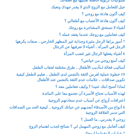
سلوكيات تربوية خاطئة تجنبيها مع أطفالك
حيل للتعامل مع الزوج الذي لا يقدر جهدك وتعبك
كيف أكون هادئة مع زوجي ؟
كيف أكون هادئة الأعصاب مع أطفالي ؟
أشياء لا تستحق المشاجرة مع زوجك
كيف تتعاملين مع زوجك عندما يفقد عمله ؟
7 أمور يراها الرجل مثيرة وجذابة غير المظهر الخارجي .. صفات يكرهها
الرجل في المرأة .. أشياء لا تعرفيها عن الرجال
6 أشياء يفعلها الرجال تثير غضب المرأة
كيف أمنع زوجي من خيانتي؟
أساليب فعالة لـتأديب الأطفال .. طرق مختلفة لعقاب الطفل
19 خطوة عملية لغرس الثقة بالنفس لدى الطفل .. تعليم الطفل كيفية
تكوين صداقات .. علامات عدم الثقة بالنفس عند الأطفال
لماذا أصبح ابنك عنيدا ؟ وكيف تتعاملين معه ؟
لهذه الأسباب تحتاج الأسرة أن تجتمع معا على المائدة
اعترافات أزواج عن أسباب عدم سعادتهم الزوجية
6 أنواع من الأصدقاء أبعديهم عن حياتك الزوجية .. كيفية الحد من الصداقات
التي تدمر العلاقة الزوجية
زوجي لا يقدرني.. ما العمل ؟
كيف أتعامل مع زوجي المهمل لي ؟ نصائح لجذب اهتمام الزوج
7 عبارات لا تقوليها لزوجك