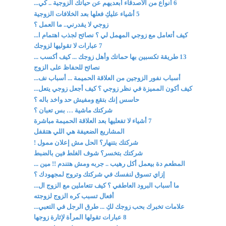
6 أنواع من الأصدقاء أبعديهم عن حياتك الزوجية .. كي...
5 أشياء عليكِ فعلها بعد الخلافات الزوجية
زوجي لا يقدرني.. ما العمل ؟
كيف أتعامل مع زوجي المهمل لي ؟ نصائح لجذب اهتمام ا...
7 عبارات لا تقوليها لزوجك
13 طريقة تكسبين بها حماتك وأهل زوجك ... كيف أكسب ...
نصائح للحفاظ على الزوج
أسباب نفور الزوجين من العلاقة الحميمة ... أسباب نف...
كيف أكون المميزة في نظر زوجي ؟ كيف أجعل زوجي يتعل...
حاسس إنك بتقع ومفيش حد واخد باله ؟
شركتك ماشية … بس تعبان ؟
7 أشياء لا تفعليها بعد العلاقة الحميمة مباشرة
المشاريع الضعيفة هي اللي هتقفل
شركتك بتنهار؟ الحل مش إعلان ممول !
شركتك بتخسر؟ شوف الغلط فين بالضبط
المطعم دة بيعمل أكل رهيب .. جربه ومش هتندم !! مين ...
إزاي تسوق لنفسك في شركتك وتروج لمجهودك ؟
ما أسباب البرود العاطفي ؟ كيف تتعاملين مع الزوج ال...
أفعال تسبب كره الزوج لزوجته
علامات تخبرك بحب زوجك لكِ ... طرق الرجل في التعبي...
8 عبارات تقولها المرأة لإثارة زوجها