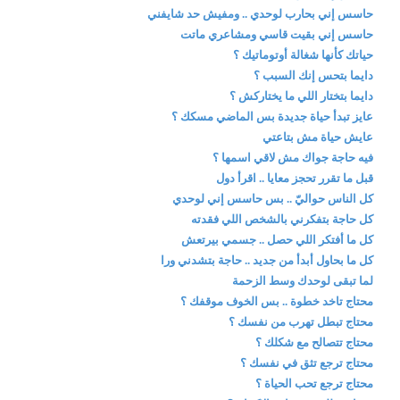
حاسس إني بحارب لوحدي .. ومفيش حد شايفني
حاسس إني بقيت قاسي ومشاعري ماتت
حياتك كأنها شغالة أوتوماتيك ؟
دايما بتحس إنك السبب ؟
دايما بتختار اللي ما يختاركش ؟
عايز تبدأ حياة جديدة بس الماضي مسكك ؟
عايش حياة مش بتاعتي
فيه حاجة جواك مش لاقي اسمها ؟
قبل ما تقرر تحجز معايا .. اقرأ دول
كل الناس حواليّ .. بس حاسس إني لوحدي
كل حاجة بتفكرني بالشخص اللي فقدته
كل ما أفتكر اللي حصل .. جسمي بيرتعش
كل ما بحاول أبدأ من جديد .. حاجة بتشدني ورا
لما تبقى لوحدك وسط الزحمة
محتاج تاخد خطوة .. بس الخوف موقفك ؟
محتاج تبطل تهرب من نفسك ؟
محتاج تتصالح مع شكلك ؟
محتاج ترجع تثق في نفسك ؟
محتاج ترجع تحب الحياة ؟