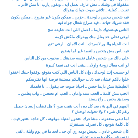
مقفولة فى وشك .. مش عارف تعمل ايه .. وتقول يارب انا مش قادر ..
تعبت .. كفاية .. تلاقى صوت جواك بيقولك
فيه شخص بيحس بالوحدة .. حزين .. ممكن يكون غير متزوج .. ممكن يكون
فقد شريك حياته .. فيه صراع شغال جواه فيه
الناس هينتقدوك دايما .. اعمل اللى انت شايفه صح
اوعى تخلى حد يقلل منك ويقولك ملكش لازمة
انت الحياة والنور لاسرتك .. انت الامان .. اوعى تقع
فيه ناس مش بتحس بالنعمة غير لما بتضيع
خلي بالك من شخص عامل نفسه صديقك .. محبوب من كل الناس
لو انت معاك زوجة واولاد .. يبقى انت فى نعمة كبيرة
لو حسيت إنك لوحدك ، وإن كل الناس اللي كنت متوقع يوقفوا جنبك اختفوا
خلوا بالكم عشان فيه ذئاب حواليكم مستنية فرصة انها تفترسكم
الطبطبة مش دايما حضن .. احيانا صوت حد بيقول .. انا فاهمك
الحب مش كلمة .. الحب سند وامان .. الحب ام تحتضن .. واب يطمن ..
وصديق يحس .. واخ يسند
المهم في النهاية ، بعد كل ده ، أنت بقيت مين ؟ هل فضلت إنسان جميل
رغم كل شيء ؟ ولا تحولت لوحش ؟
لما تبقى مضغوط ، مشاعرك بتتحول لقنبلة موقوتة ، كل حاجة بتتغير فيك ،
كل كلمة بتوجع ، كل تصرف بيستفزك
كان شخص عادي .. بيعيش يومه زي أي حد .. لحد ما في يوم وليلة .. لقى
نفسه في مكان عمره ما تخيله