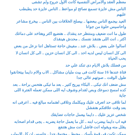
معظم العقد والامراض النفسية كانت الاول جروح ولم تشفى
الناس مش عايزة تسمع نصائح او مواعظ .. الناس عايزة حد يطبطب
عليهم
العيد بيجمع الناس ببعضها .. بيصلح الخلافات بين الناس .. بيخرج مشاعر
واحاسيس حلوة من جوانا
طول ما انت ضعيف ومنتظر حد ينقذك .. هتضيع اكتر وهتاخد على دماغك
اكتر .. انت اللى هتنقذ نفسك .. محدش هينقذك
اسالوا على بعض .. بلاش عند .. مفيش حاجة تستاهل اننا نزعل من بعض
الى كل انسان ليس لديه احد .. الى كل انسان حزين .. الى كل انسان لا
يحب الحياة
من فضلك بلاش الايام دى تنكد علي حد
فتاة عندها 16 سنة كانت فى بيت مليان مشاكل .. الاب والام دايما بيتخانقوا
طول الوقت .. صوتهم عالى جدا
مش ضعف انك تبكى .. البكاء بيريح كتير .. بعد ما تبكى هتحس براحة .. بعد
كده امسح دموعك وبص لقدام وشوف ايه اللى ممكن تعمله الفترة اللى
جاية
لما تلاقى حد اتعرف عليك وبيكلمك وتلاقى اهتمامه مبالغ فيه .. اعرفى انه
بعد وقت علاقتكم هتفشل
شخص عزيز عليك .. دايما بيعمل حاجات تضايقك
فيه اب دايما بيضرب ابنه .. كل ما يعمل حاجة يضربه .. يجى قدام اصحابه
يقلل منه ويقوله انت فاشل انت مش هتنفع
ممكن تكون فى قمة يأسك .. محبط .. مخنوق جدا .. حاسس ان كل الابواب