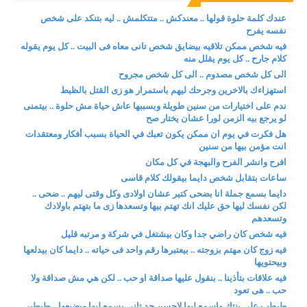
عندك كلمة حلوة قولها .. معندكش .. متتكلمش .. ليه بتنكد على شخص
نفسه يفرح
فيه شخص ممكن تلاقيه بيضايق شخص تانى معاه فى البيت .. كل يوم يقوله
كلام جارح .. كل يوم يقلل منه
الى كل شخص مصدوم .. الى كل شخص مجروح
استهزاءك بالاخرين وجرحك ليهم باستمرار هو زى القتل بالظبط
ندم على اختيارات من سنين طويلة وبسببها عاش حياة مش حلوة .. بيتمنى
لو يرجع بيه الزمن لورا عشان يختار صح
هل فكرت في يوم ان ممكن يكون تعبك في الحياة بسبب أفكار ومعتقدات
انت مؤمن بيها من سنين
افرح وانشر الفرح والبهجة في كل مكان
ساعات بتقابل شخص دايما بيقولك كلام قاسى
دايما بسمع جملة انا بضحى كتير عشان اولادى وكل وقتى ليهم .. ضحى ..
لكن نفسك ليها حق عليك انك تهتم بيها وتسعدها زى ما بتهتم باولادك
وتسعدهم
فيه شخص كان راضي جدا وكان بيشتغل في شركة و مرتبه قليل
فيه زوج كان مهتم بزوجته .. بيعتبرها رقم واحد فى حياته .. دايما كان بيدلعها
وبيحتويها
فيه علاقات بتأذينا .. بنقول عليها صداقة او حب .. لكن هي مش صداقة ولا
حب .. هى تعود
طبطب على بنتك واسمع ليها لاحسن حد تانى يسمع ليها ويضيعها .. طبطبى