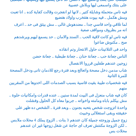
على بنتك واسمعى ليها وبلاش عصبية
فيه ناس متحملة وشايلة كتير .. لانها لو انفجرت وقالت كفاية كده .. انا تعبت
ومش هكمل .. فيه بيوت هتتخرب واولاد هتضيع
لما تلاقي واحد قاسي جدا .. معندهوش غالى .. مش بيثق فى حد .. اعرف
انه مر بظروف ومواقف صعبة
فيه ناس لو كانت لاقية الحب .. السند والامان .. حد يسمع ليهم ويرشدهم
صح .. مكنوش ضاعوا
واحد فى التلاتينات حاول الانتحار وتم انقاذه
الناس جعانة حب .. جعانة حنان .. جعانة طبطبة .. جعانة حضن
زوجين عندهم طفلين قرروا الانفصال
شاب مدمن دخل مصحة واتعالج وبعد فترة رجع للادمان تانى ودخل المصحة
للمرة التانية
فيه شخصيات طيبة بقيت قاسية بسبب الصدمات اللى اخدوها من المقربين
منهم
كان فيه شاب منعزل فى البيت لمدة سنين .. عنده قدرات وامكانيات حلوة ..
مش بيكلم باباه ومامته واخواته .. جربوا معاه كل الحلول وفشلت
واحدة اتزوجت شخص بتحبه بجنون .. وبعد فترة .. الشخص ده ظهر على
حقيقته وبقى استغلالى وخبيث
زوج جميل وزوجته جميلة كان عندهم 3 بنات .. الزوج يملك 4 محلات ملابس
.. لكن الزوجة مكنتش تعرف اى حاجة عن شغل زوجها غير ان عندهم
محلات بس