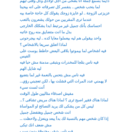
دايما بسمع جملة انا بضحى من اجل اولادى وكل وقتى ليهم
لما بنحب شخص .. بنفسر كل تصرفاته على انه بيحبنا
عزيزتى الزوجة .. لو عايزة زوجك يقولك كل حاجة خاصة بيه
عندما ترى المقربين من حولك يشعرون بالتعب
احساسك بأنك جميل غير مرتبط ابدا بشكلك الخارجى
بدل ما انت متضايق منه روح عاتبه
واحد بيقولى هم ليه بيعملوا معايا كده .. ليه بيجرحونى
لماذا اتعلق سريعا بالاشخاص ؟
فيه اشخاص لما بيموتوا بلاقى البعض حاطط بوست على
الفيس
فيه ناس بتلجا للمخدرات وبتبقى مدمنة مش حبا فيه
ليه شايل الهم
فيه ناس مش بتحس بالنعمة غير لما بتضيع
لا يهمني عدد المرات التي فشلت بها ، لكن تعجبني رؤي...
أنت لست سيء
مفيش اصدقاء مثاليين طول الوقت
لماذا هناك فقير اصبح ثرى ؟ لماذا هناك مريض تشافى ؟...
ليس كل من يشكى لك يريد النصائح او المواساة
انت شخص جميل وهتفضل جميل
إذا كان شخص مهم بالنسبة لك بدأ يبعد وينعزل ولاحظت ...
مش ضعف انك تبكى
فيه ناس بتبقى مخنوقة بدون سبب