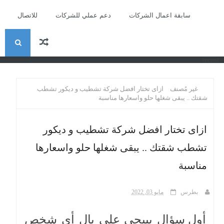
سابقة اعمال الشركات
دعم عملي للشركات
للاتصال
ا
recent
ل
غير مُصنف
ازاى تختار افضل شركة تشطيب و ديكور تشطب
ب
شقتك .. يبقى شغلها حلو واسعارها مناسبة
ح
ازاى تختار افضل شركة تشطيب و ديكور
تشطب شقتك .. يبقى شغلها حلو واسعارها
ث
مناسبة
بطرس
مايو 03, 2022
أول سؤال بييجي على بال أي شخص