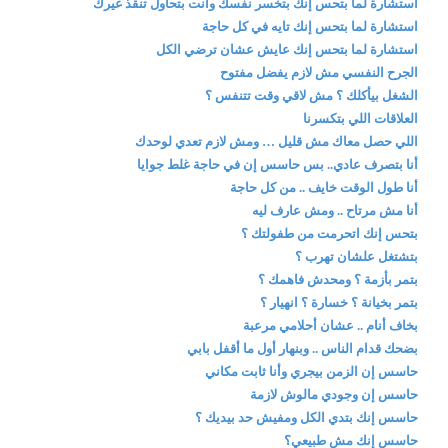
استشارة لما بتحس إنك بتخسر نفسك وأنت بتحاول تنقذ غيرك
استشارة لما بتحس إنك تايه في كل حاجة
استشارة لما بتحس إنك عايش عشان ترضي الكل
الجرح النفسي مش لازم يفضل مفتوح
الشغل بيأكلك ؟ مش لاقي وقت تتنفس ؟
العلاقات اللي بتكسرنا
اللي حصل معاك مش قليل … ومش لازم تعدي لوحدك
أنا بتصرف عادي.. بس حاسس إن في حاجة غلط جوايا
أنا طول الوقت خايف .. من كل حاجة
أنا مش مرتاح .. ومش عارف ليه
بتحس إنك اتحرمت من طفولتك ؟
بتشتغل علشان تهرب ؟
بتمر بأزمة ؟ ومحدش فاهمك ؟
بتمر بخيانة ؟ خسارة ؟ انهيار ؟
بخاف أنام .. عشان أحلامي مرعبة
بضحك قدام الناس .. وبنهار أول ما أقفل بابي
حاسس إن الزمن بيجري وأنا ثابت مكاني
حاسس إن وجودي مالوش لازمة
حاسس إنك بتدي الكل ومفيش حد بيديك ؟
حاسس إنك مش طبيعي؟