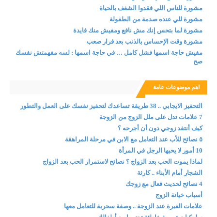
مشورة للناس اللي فقدوا الشغف بالحياة
مشورة للي عنده صدمة من الطفولة
مشورة لما بتحس إنك مش نافع ومفيش منك فايدة
مشورة وقت الإحساس بالذنب بعد قرار صعب
مفيش حاجة اسمها فشل كامل … في حاجة اسمها : لسه مفهمتش نفسك
صح
اهم موضوعات عامة
التحفيز الايجابي .. 38 طريقة تساعدك لتحفيز نفسك على العمل والتطور
7 علامات تدل على ملل الزوج من الزوجة
كيف أنتقد زوجي دون أن أجرحه ؟
٥ نصائح للأب عند التعامل مع الابن في مرحلة المراهقة
10 أمور لا يحبها الرجل في المرأة
لماذا يموت الحب بعد الزواج ؟ نصائح لاستمرار الحب بعد الزواج
الشجار أمام الأبناء .. كارثة
4 نصائح لحديث فعال مع زوجك
أسباب خيانة الزوج
علامات الغيرة عند الزوجة .. وصفة سحرية للتعامل معها