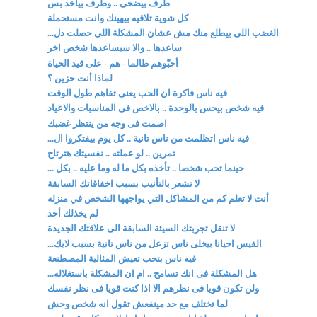
طرف بيضحى .. وطرف بياخد بس
كل شوية تلاقيه بيهينك وانت مستحملة
الغضب اللى بيطلع منك مش عشان المشكلة اللى حصلت دل...
ساعدها .. والا سيساعدها شخص اخر
أحبّوهم طالما - هم - على قيد الحياة
لماذا أنت حزين ؟
فيه ناس فاكرة ان الحب يعنى تفاهم طول الوقت
فيه شخص بيحس بالوحدة .. بالاخص فى المناسبات والاعياد
اصمت فى وجه من ينتظر غضبك
فيه ناس اتظلمت من ناس تانية .. كل يوم بيفتكروا ال...
تمرين .. لو عملته .. نفسيتك هترتاح
حينما تحب شخصا .. تأخذه بكل ما له وما عليه .. بكل ...
لا تشعر بالتأنيب بسبب اخفاقاتك السابقة
أنت لا تعلم كم من المشاكل التي يواجهها الشخص في منزله
لم يخذلك أحد
لا تنقل تجربتك السيئة السابقة الى علاقتك الجديدة
الفيس احيانا بيخلى ناس تزعل من ناس تانية بسبب لايك...
فيه ناس بتحب تعيش المثالية المصطنعة
هل المشكلة فى انك تسامح .. ام ان المشكلة باستغلاله...
ولن تكون قويا فى نظرهم الا اذا كنت قويا فى نظر نفسك
لما تختلف مع حد مينفعش تقول انه شخص وحش