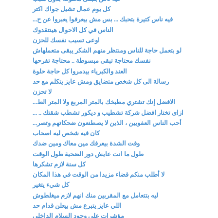
كل يوم عمال تشيل جواك اكتر
فيه ناس كتيرة بتحبك ... بس مش بيعرفوا يعبروا عن ح...
الناس في كل الاحوال هينتقدوك
اوعى تسيب نفسك للحزن
لو بتعمل حاجة للناس ومنتظر منهم الشكر يبقى متعملهاش
نفسك محتاجة تبقى مبسوطة .. محتاجة تفرحها
العند والكبرياء بيدمروا كل حاجة حلوة
رسالة الى كل شخص متضايق ومش عايز يتكلم مع حد
لا تحزن
الافضل إنك تشتري مطبخك بالمتر المربع ولا المتر الط...
ازاى تختار افضل شركة تشطيب و ديكور تشطب شقتك .. ...
أحب الناس العفويين ، الذين لا يصطنعون ضحكاتهم وتصر...
كان فيه شخص ليه اصحاب
وقت الشدة بيعرفك مين معاك ومين ضدك
طول ما انت عايش دور الضحية طول الوقت
كل سنة لازم تشكرها
لا أطلب منكم قضاء مزيدا من الوقت في هذا المكان
كل شيء يتغير
ليه بتتعامل مع المقربين منك انهم لازم ميغلطوش
اللي عايز يتبرع مش بيعلن قدام حد
مؤشرات على وجود السلام الداخلي