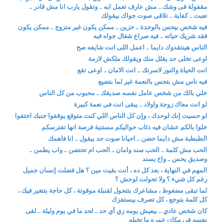
مقفولة فى وشك .. مش عارف تعمل ايه .. وتقول يارب انا مش قادر ..
تعبت .. كفاية .. تلاقى صوت جواك بيقولك
فيه شخص بيحس بالوحدة .. حزين .. ممكن يكون غير متزوج .. ممكن يكون
فقد شريك حياته .. فيه صراع شغال جواه فيه
الناس هينتقدوك دايما .. اعمل اللى انت شايفه صح
اوعى تخلى حد يقلل منك ويقولك ملكش لازمة
انت الحياة والنور لاسرتك .. انت الامان .. اوعى تقع
فيه ناس مش بتحس بالنعمة غير لما بتضيع
خلي بالك من شخص عامل نفسه صديقك .. محبوب من كل الناس
لو انت معاك زوجة واولاد .. يبقى انت فى نعمة كبيرة
لو حسيت إنك لوحدك ، وإن كل الناس اللي كنت متوقع يوقفوا جنبك اختفوا
خلوا بالكم عشان فيه ذئاب حواليكم مستنية فرصة انها تفترسكم
الطبطبة مش دايما حضن .. احيانا صوت حد بيقول .. انا فاهمك
الحب مش كلمة .. الحب سند وامان .. الحب ام تحتضن .. واب يطمن ..
وصديق يحس .. واخ يسند
المهم في النهاية ، بعد كل ده ، أنت بقيت مين ؟ هل فضلت إنسان جميل
رغم كل شيء ؟ ولا تحولت لوحش ؟
لما تبقى مضغوط ، مشاعرك بتتحول لقنبلة موقوتة ، كل حاجة بتتغير فيك ،
كل كلمة بتوجع ، كل تصرف بيستفزك
كان شخص عادي .. بيعيش يومه زي أي حد .. لحد ما في يوم وليلة .. لقى
نفسه في مكان عمره ما تخيله