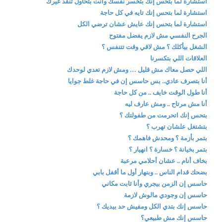
استشارة لما بتحس إنك بتخسر نفسك وأنت بتحاول تنقذ غيرك
استشارة لما بتحس إنك تايه في كل حاجة
استشارة لما بتحس إنك عايش عشان ترضي الكل
الجرح النفسي مش لازم يفضل مفتوح
الشغل بيأكلك ؟ مش لاقي وقت تتنفس ؟
العلاقات اللي بتكسرنا
اللي حصل معاك مش قليل … ومش لازم تعدي لوحدك
أنا بتصرف عادي.. بس حاسس إن في حاجة غلط جوايا
أنا طول الوقت خايف .. من كل حاجة
أنا مش مرتاح .. ومش عارف ليه
بتحس إنك اتحرمت من طفولتك ؟
بتشتغل علشان تهرب ؟
بتمر بأزمة ؟ ومحدش فاهمك ؟
بتمر بخيانة ؟ خسارة ؟ انهيار ؟
بخاف أنام .. عشان أحلامي مرعبة
بضحك قدام الناس .. وبنهار أول ما أقفل بابي
حاسس إن الزمن بيجري وأنا ثابت مكاني
حاسس إن وجودي مالوش لازمة
حاسس إنك بتدي الكل ومفيش حد بيديك ؟
حاسس إنك مش طبيعي؟