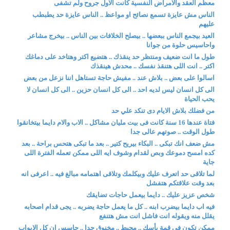
معظم العقد والامراض النفسية كانت الاول جروح ولم تشفى
الناس مش عايزة تسمع نصائح او مواعظ .. الناس عايزة حد يطبطب
عليهم
العيد بيجمع الناس ببعضها .. بيصلح الخلافات بين الناس .. بيخرج مشاعر
واحاسيس حلوة من جوانا
طول ما انت ضعيف ومنتظر حد ينقذك .. هتضيع اكتر وهتاخد على دماغك
اكتر .. انت اللى هتنقذ نفسك .. محدش هينقذك
اسالوا على بعض .. بلاش عند .. مفيش حاجة تستاهل اننا نزعل من بعض
الى كل انسان ليس لديه احد .. الى كل انسان حزين .. الى كل انسان لا
يحب الحياة
من فضلك بلاش الايام دى تنكد علي حد
فتاة عندها 16 سنة كانت فى بيت مليان مشاكل .. الاب والام دايما بيتخانقوا
طول الوقت .. صوتهم عالى جدا
مش ضعف انك تبكى .. البكاء بيريح كتير .. بعد ما تبكى هتحس براحة .. بعد
كده امسح دموعك وبص لقدام وشوف ايه اللى ممكن تعمله الفترة اللى
جاية
لما تلاقى حد اتعرف عليك وبيكلمك وتلاقى اهتمامه مبالغ فيه .. اعرفى انه
بعد وقت علاقتكم هتفشل
شخص عزيز عليك .. دايما بيعمل حاجات تضايقك
فيه اب دايما بيضرب ابنه .. كل ما يعمل حاجة يضربه .. يجى قدام اصحابه
يقلل منه ويقوله انت فاشل انت مش هتنفع
ممكن تكون فى قمة يأسك .. محبط .. مخنوق جدا .. حاسس ان كل الابواب