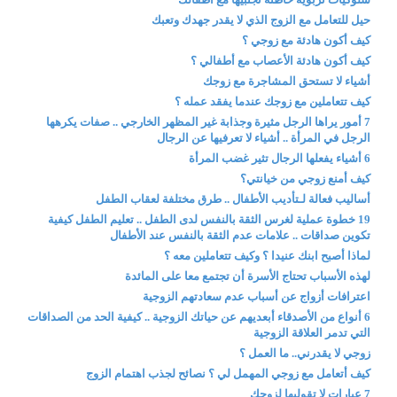
حيل للتعامل مع الزوج الذي لا يقدر جهدك وتعبك
كيف أكون هادئة مع زوجي ؟
كيف أكون هادئة الأعصاب مع أطفالي ؟
أشياء لا تستحق المشاجرة مع زوجك
كيف تتعاملين مع زوجك عندما يفقد عمله ؟
7 أمور يراها الرجل مثيرة وجذابة غير المظهر الخارجي .. صفات يكرهها
الرجل في المرأة .. أشياء لا تعرفيها عن الرجال
6 أشياء يفعلها الرجال تثير غضب المرأة
كيف أمنع زوجي من خيانتي؟
أساليب فعالة لـتأديب الأطفال .. طرق مختلفة لعقاب الطفل
19 خطوة عملية لغرس الثقة بالنفس لدى الطفل .. تعليم الطفل كيفية
تكوين صداقات .. علامات عدم الثقة بالنفس عند الأطفال
لماذا أصبح ابنك عنيدا ؟ وكيف تتعاملين معه ؟
لهذه الأسباب تحتاج الأسرة أن تجتمع معا على المائدة
اعترافات أزواج عن أسباب عدم سعادتهم الزوجية
6 أنواع من الأصدقاء أبعديهم عن حياتك الزوجية .. كيفية الحد من الصداقات
التي تدمر العلاقة الزوجية
زوجي لا يقدرني.. ما العمل ؟
كيف أتعامل مع زوجي المهمل لي ؟ نصائح لجذب اهتمام الزوج
7 عبارات لا تقوليها لزوجك