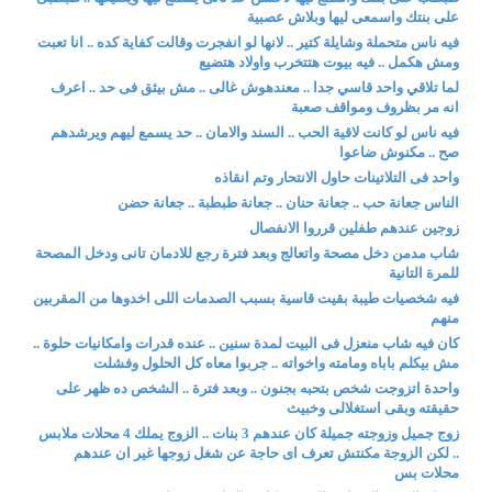
على بنتك واسمعى ليها وبلاش عصبية
فيه ناس متحملة وشايلة كتير .. لانها لو انفجرت وقالت كفاية كده .. انا تعبت
ومش هكمل .. فيه بيوت هتتخرب واولاد هتضيع
لما تلاقي واحد قاسي جدا .. معندهوش غالى .. مش بيثق فى حد .. اعرف
انه مر بظروف ومواقف صعبة
فيه ناس لو كانت لاقية الحب .. السند والامان .. حد يسمع ليهم ويرشدهم
صح .. مكنوش ضاعوا
واحد فى التلاتينات حاول الانتحار وتم انقاذه
الناس جعانة حب .. جعانة حنان .. جعانة طبطبة .. جعانة حضن
زوجين عندهم طفلين قرروا الانفصال
شاب مدمن دخل مصحة واتعالج وبعد فترة رجع للادمان تانى ودخل المصحة
للمرة التانية
فيه شخصيات طيبة بقيت قاسية بسبب الصدمات اللى اخدوها من المقربين
منهم
كان فيه شاب منعزل فى البيت لمدة سنين .. عنده قدرات وامكانيات حلوة ..
مش بيكلم باباه ومامته واخواته .. جربوا معاه كل الحلول وفشلت
واحدة اتزوجت شخص بتحبه بجنون .. وبعد فترة .. الشخص ده ظهر على
حقيقته وبقى استغلالى وخبيث
زوج جميل وزوجته جميلة كان عندهم 3 بنات .. الزوج يملك 4 محلات ملابس
.. لكن الزوجة مكنتش تعرف اى حاجة عن شغل زوجها غير ان عندهم
محلات بس