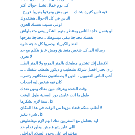
كل يوم عمال تشيل جواك اكتر
فيه ناس كتيرة بتحبك ... بس مش بيعرفوا يعبروا عن ح...
الناس في كل الاحوال هينتقدوك
اوعى تسيب نفسك للحزن
لو بتعمل حاجة للناس ومنتظر منهم الشكر يبقى متعملهاش
نفسك محتاجة تبقى مبسوطة .. محتاجة تفرحها
العند والكبرياء بيدمروا كل حاجة حلوة
رسالة الى كل شخص متضايق ومش عايز يتكلم مع حد
لا تحزن
الافضل إنك تشتري مطبخك بالمتر المربع ولا المتر الط...
ازاى تختار افضل شركة تشطيب و ديكور تشطب شقتك .. ...
أحب الناس العفويين ، الذين لا يصطنعون ضحكاتهم وتصر...
كان فيه شخص ليه اصحاب
وقت الشدة بيعرفك مين معاك ومين ضدك
طول ما انت عايش دور الضحية طول الوقت
كل سنة لازم تشكرها
لا أطلب منكم قضاء مزيدا من الوقت في هذا المكان
كل شيء يتغير
ليه بتتعامل مع المقربين منك انهم لازم ميغلطوش
اللي عايز يتبرع مش بيعلن قدام حد
مؤشرات على وجود السلام الداخلي