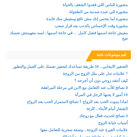
مشورة للناس اللي فقدوا الشغف بالحياة
مشورة للي عنده صدمة من الطفولة
مشورة لما بتحس إنك مش نافع ومفيش منك فايدة
مشورة وقت الإحساس بالذنب بعد قرار صعب
مفيش حاجة اسمها فشل كامل … في حاجة اسمها : لسه مفهمتش نفسك
صح
اهم موضوعات عامة
التحفيز الايجابي .. 38 طريقة تساعدك لتحفيز نفسك على العمل والتطور
7 علامات تدل على ملل الزوج من الزوجة
كيف أنتقد زوجي دون أن أجرحه ؟
٥ نصائح للأب عند التعامل مع الابن في مرحلة المراهقة
10 أمور لا يحبها الرجل في المرأة
لماذا يموت الحب بعد الزواج ؟ نصائح لاستمرار الحب بعد الزواج
الشجار أمام الأبناء .. كارثة
4 نصائح لحديث فعال مع زوجك
أسباب خيانة الزوج
علامات الغيرة عند الزوجة .. وصفة سحرية للتعامل معها
سلوكيات تربوية خاطئة تجنبيها مع أطفالك