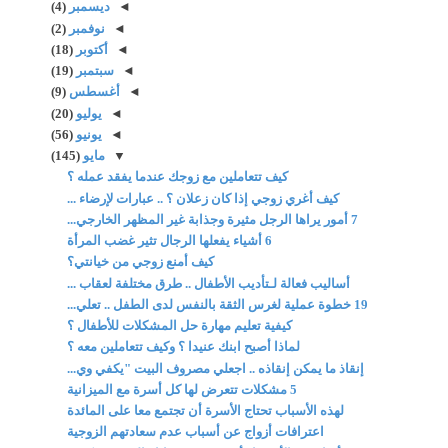
◄
ديسمبر
(4)
◄
نوفمبر
(2)
◄
أكتوبر
(18)
◄
سبتمبر
(19)
◄
أغسطس
(9)
◄
يوليو
(20)
◄
يونيو
(56)
▼
مايو
(145)
كيف تتعاملين مع زوجك عندما يفقد عمله ؟
كيف أغري زوجي إذا كان زعلان ؟ .. عبارات لإرضاء ...
7 أمور يراها الرجل مثيرة وجذابة غير المظهر الخارجي...
6 أشياء يفعلها الرجال تثير غضب المرأة
كيف أمنع زوجي من خيانتي؟
أساليب فعالة لـتأديب الأطفال .. طرق مختلفة لعقاب ...
19 خطوة عملية لغرس الثقة بالنفس لدى الطفل .. تعلي...
كيفية تعليم مهارة حل المشكلات للأطفال ؟
لماذا أصبح ابنك عنيدا ؟ وكيف تتعاملين معه ؟
إنقاذ ما يمكن إنقاذه .. اجعلي مصروف البيت "يكفي وي...
5 مشكلات تتعرض لها كل أسرة مع الميزانية
لهذه الأسباب تحتاج الأسرة أن تجتمع معا على المائدة
اعترافات أزواج عن أسباب عدم سعادتهم الزوجية