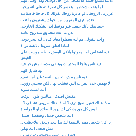
دايما بسمع جملة انا بضحى من اجل اولادى وكل وقتى ليهم
لما بنحب شخص .. بنفسر كل تصرفاته على انه بيحبنا
عزيزتى الزوجة .. لو عايزة زوجك يقولك كل حاجة خاصة بيه
عندما ترى المقربين من حولك يشعرون بالتعب
احساسك بأنك جميل غير مرتبط ابدا بشكلك الخارجى
بدل ما انت متضايق منه روح عاتبه
واحد بيقولى هم ليه بيعملوا معايا كده .. ليه بيجرحونى
لماذا اتعلق سريعا بالاشخاص ؟
فيه اشخاص لما بيموتوا بلاقى البعض حاطط بوست على
الفيس
فيه ناس بتلجا للمخدرات وبتبقى مدمنة مش حبا فيه
ليه شايل الهم
فيه ناس مش بتحس بالنعمة غير لما بتضيع
لا يهمني عدد المرات التي فشلت بها ، لكن تعجبني رؤي...
أنت لست سيء
مفيش اصدقاء مثاليين طول الوقت
لماذا هناك فقير اصبح ثرى ؟ لماذا هناك مريض تشافى ؟...
ليس كل من يشكى لك يريد النصائح او المواساة
انت شخص جميل وهتفضل جميل
إذا كان شخص مهم بالنسبة لك بدأ يبعد وينعزل ولاحظت ...
مش ضعف انك تبكى
فيه ناس بتبقى مخنوقة بدون سبب