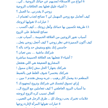
6 أنواع من الأصدقاء أبعديهم عن حياتك الزوجية .. كي...
5 أشياء عليكِ فعلها بعد الخلافات الزوجية
زوجي لا يقدرني.. ما العمل ؟
كيف أتعامل مع زوجي المهمل لي ؟ نصائح لجذب اهتمام ا...
7 عبارات لا تقوليها لزوجك
13 طريقة تكسبين بها حماتك وأهل زوجك ... كيف أكسب ...
نصائح للحفاظ على الزوج
أسباب نفور الزوجين من العلاقة الحميمة ... أسباب نف...
كيف أكون المميزة في نظر زوجي ؟ كيف أجعل زوجي يتعل...
حاسس إنك بتقع ومفيش حد واخد باله ؟
شركتك ماشية … بس تعبان ؟
7 أشياء لا تفعليها بعد العلاقة الحميمة مباشرة
المشاريع الضعيفة هي اللي هتقفل
شركتك بتنهار؟ الحل مش إعلان ممول !
شركتك بتخسر؟ شوف الغلط فين بالضبط
المطعم دة بيعمل أكل رهيب .. جربه ومش هتندم !! مين ...
إزاي تسوق لنفسك في شركتك وتروج لمجهودك ؟
ما أسباب البرود العاطفي ؟ كيف تتعاملين مع الزوج ال...
أفعال تسبب كره الزوج لزوجته
علامات تخبرك بحب زوجك لكِ ... طرق الرجل في التعبي...
8 عبارات تقولها المرأة لإثارة زوجها