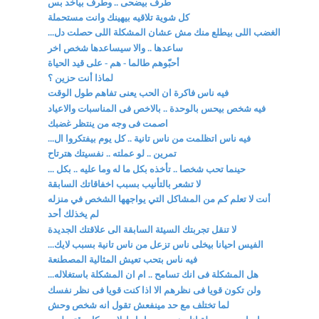
طرف بيضحى .. وطرف بياخد بس
كل شوية تلاقيه بيهينك وانت مستحملة
الغضب اللى بيطلع منك مش عشان المشكلة اللى حصلت دل...
ساعدها .. والا سيساعدها شخص اخر
أحبّوهم طالما - هم - على قيد الحياة
لماذا أنت حزين ؟
فيه ناس فاكرة ان الحب يعنى تفاهم طول الوقت
فيه شخص بيحس بالوحدة .. بالاخص فى المناسبات والاعياد
اصمت فى وجه من ينتظر غضبك
فيه ناس اتظلمت من ناس تانية .. كل يوم بيفتكروا ال...
تمرين .. لو عملته .. نفسيتك هترتاح
حينما تحب شخصا .. تأخذه بكل ما له وما عليه .. بكل ...
لا تشعر بالتأنيب بسبب اخفاقاتك السابقة
أنت لا تعلم كم من المشاكل التي يواجهها الشخص في منزله
لم يخذلك أحد
لا تنقل تجربتك السيئة السابقة الى علاقتك الجديدة
الفيس احيانا بيخلى ناس تزعل من ناس تانية بسبب لايك...
فيه ناس بتحب تعيش المثالية المصطنعة
هل المشكلة فى انك تسامح .. ام ان المشكلة باستغلاله...
ولن تكون قويا فى نظرهم الا اذا كنت قويا فى نظر نفسك
لما تختلف مع حد مينفعش تقول انه شخص وحش