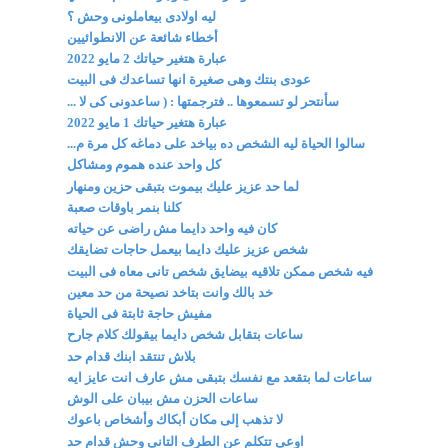
ليه اولادى بيعاملونى وحش ؟
أخطاء شائعة عن الانطوائيين
عبارة هتغير حياتك 2 مايو 2022
عودى بنتك وهى صغيرة انها تساعدك فى البيت
سأنتحر لو تسمعوها .. فترجمتها : ( ساعدونى كى لا ...
عبارة هتغير حياتك 1 مايو 2022
سالوا الحياة ليه الشخص ده بياخد على دماغه كل مرة م...
كل واحد عنده هموم ومشاكل
لما حد عزيز عليك بيموت بتبقى حزين ومنهار
كلنا بنمر باوقات صعبة
كان فيه واحد دايما مش راضى عن حياته
شخص عزيز عليك دايما بيعمل حاجات تضايقك
فيه شخص ممكن تلاقيه بيضايق شخص تانى معاه فى البيت
خد بالك وانت بتاخد نصيحة من حد معين
مفيش حاجة ثابتة فى الحياة
ساعات بتقابل شخص دايما بيقولك كلام جارح
بلاش تنتقد ابنك قدام حد
ساعات لما بتقعد مع نفسك بتبقى مش عارف انت عايز ايه
ساعات الحزن مش بيبان على الوش
لا تذهب إلى مكان أبكاك وأشخاص باعوك
اوعى تتكلم عن الطرف التانى وحش قدام حد