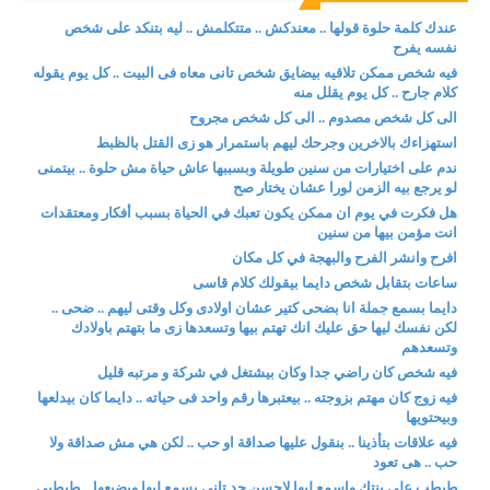
عندك كلمة حلوة قولها .. معندكش .. متتكلمش .. ليه بتنكد على شخص
نفسه يفرح
فيه شخص ممكن تلاقيه بيضايق شخص تانى معاه فى البيت .. كل يوم يقوله
كلام جارح .. كل يوم يقلل منه
الى كل شخص مصدوم .. الى كل شخص مجروح
استهزاءك بالاخرين وجرحك ليهم باستمرار هو زى القتل بالظبط
ندم على اختيارات من سنين طويلة وبسببها عاش حياة مش حلوة .. بيتمنى
لو يرجع بيه الزمن لورا عشان يختار صح
هل فكرت في يوم ان ممكن يكون تعبك في الحياة بسبب أفكار ومعتقدات
انت مؤمن بيها من سنين
افرح وانشر الفرح والبهجة في كل مكان
ساعات بتقابل شخص دايما بيقولك كلام قاسى
دايما بسمع جملة انا بضحى كتير عشان اولادى وكل وقتى ليهم .. ضحى ..
لكن نفسك ليها حق عليك انك تهتم بيها وتسعدها زى ما بتهتم باولادك
وتسعدهم
فيه شخص كان راضي جدا وكان بيشتغل في شركة و مرتبه قليل
فيه زوج كان مهتم بزوجته .. بيعتبرها رقم واحد فى حياته .. دايما كان بيدلعها
وبيحتويها
فيه علاقات بتأذينا .. بنقول عليها صداقة او حب .. لكن هي مش صداقة ولا
حب .. هى تعود
طبطب على بنتك واسمع ليها لاحسن حد تانى يسمع ليها ويضيعها .. طبطبى