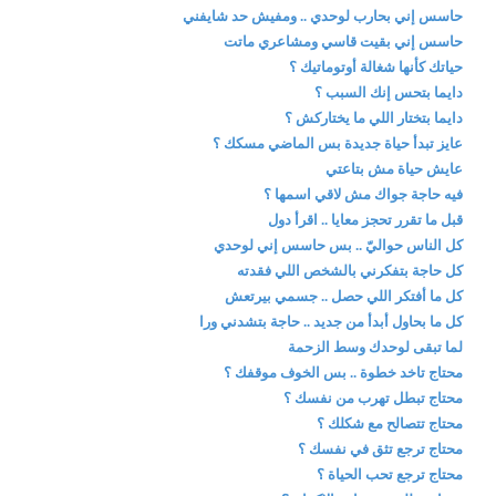
حاسس إني بحارب لوحدي .. ومفيش حد شايفني
حاسس إني بقيت قاسي ومشاعري ماتت
حياتك كأنها شغالة أوتوماتيك ؟
دايما بتحس إنك السبب ؟
دايما بتختار اللي ما يختاركش ؟
عايز تبدأ حياة جديدة بس الماضي مسكك ؟
عايش حياة مش بتاعتي
فيه حاجة جواك مش لاقي اسمها ؟
قبل ما تقرر تحجز معايا .. اقرأ دول
كل الناس حواليّ .. بس حاسس إني لوحدي
كل حاجة بتفكرني بالشخص اللي فقدته
كل ما أفتكر اللي حصل .. جسمي بيرتعش
كل ما بحاول أبدأ من جديد .. حاجة بتشدني ورا
لما تبقى لوحدك وسط الزحمة
محتاج تاخد خطوة .. بس الخوف موقفك ؟
محتاج تبطل تهرب من نفسك ؟
محتاج تتصالح مع شكلك ؟
محتاج ترجع تثق في نفسك ؟
محتاج ترجع تحب الحياة ؟