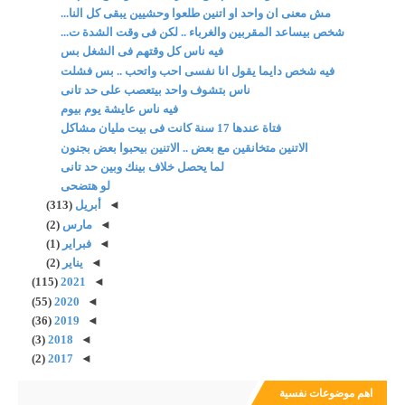
مش معنى ان واحد او اتنين طلعوا وحشيين يبقى كل النا...
شخص بيساعد المقربين والغرباء .. لكن فى وقت الشدة ت...
فيه ناس كل وقتهم فى الشغل بس
فيه شخص دايما يقول انا نفسى احب واتحب .. بس فشلت
ناس بتشوف واحد بيتعصب على حد تانى
فيه ناس عايشة يوم بيوم
فتاة عندها 17 سنة كانت فى بيت مليان مشاكل
الاتنين متخانقين مع بعض .. الاتنين بيحبوا بعض بجنون
لما يحصل خلاف بينك وبين حد تانى
لو هتضحى
◄
أبريل
(313)
◄
مارس
(2)
◄
فبراير
(1)
◄
يناير
(2)
(115)
2021
◄
(55)
2020
◄
(36)
2019
◄
(3)
2018
◄
(2)
2017
◄
اهم موضوعات نفسية