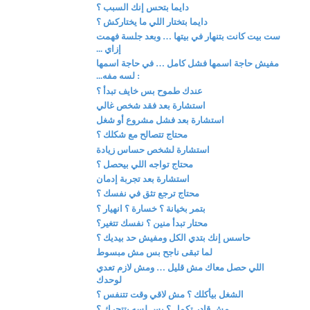
دايما بتحس إنك السبب ؟
دايما بتختار اللي ما يختاركش ؟
ست بيت كانت بتنهار في بيتها … وبعد جلسة فهمت
إزاي ...
مفيش حاجة اسمها فشل كامل … في حاجة اسمها
: لسه مفه...
عندك طموح بس خايف تبدأ ؟
استشارة بعد فقد شخص غالي
استشارة بعد فشل مشروع أو شغل
محتاج تتصالح مع شكلك ؟
استشارة لشخص حساس زيادة
محتاج تواجه اللي بيحصل ؟
استشارة بعد تجربة إدمان
محتاج ترجع تثق في نفسك ؟
بتمر بخيانة ؟ خسارة ؟ انهيار ؟
محتار تبدأ منين ؟ نفسك تتغير؟
حاسس إنك بتدي الكل ومفيش حد بيديك ؟
لما تبقى ناجح بس مش مبسوط
اللي حصل معاك مش قليل … ومش لازم تعدي
لوحدك
الشغل بيأكلك ؟ مش لاقي وقت تتنفس ؟
مش قادر تكمل ؟ بس لسه بتتحرك ؟