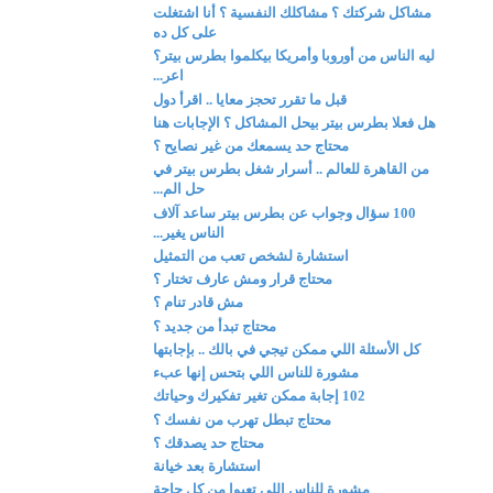
مشاكل شركتك ؟ مشاكلك النفسية ؟ أنا اشتغلت
على كل ده
ليه الناس من أوروبا وأمريكا بيكلموا بطرس بيتر؟
اعر...
قبل ما تقرر تحجز معايا .. اقرأ دول
هل فعلا بطرس بيتر بيحل المشاكل ؟ الإجابات هنا
محتاج حد يسمعك من غير نصايح ؟
من القاهرة للعالم .. أسرار شغل بطرس بيتر في
حل الم...
100 سؤال وجواب عن بطرس بيتر ساعد آلاف
الناس يغير...
استشارة لشخص تعب من التمثيل
محتاج قرار ومش عارف تختار ؟
مش قادر تنام ؟
محتاج تبدأ من جديد ؟
كل الأسئلة اللي ممكن تيجي في بالك .. بإجابتها
مشورة للناس اللي بتحس إنها عبء
102 إجابة ممكن تغير تفكيرك وحياتك
محتاج تبطل تهرب من نفسك ؟
محتاج حد يصدقك ؟
استشارة بعد خيانة
مشورة للناس اللي تعبوا من كل حاجة