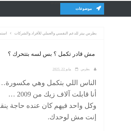
recent
موضوعات
بطرس بيتر للدعم النفسي والعملي للأفراد والشركات
استشا
مش قادر تكمل ؟ بس لسه بتتحرك ؟
بطرس
مايو 22, 2025
الناس اللي بتكمل وهي مكسورة… 
أنا قابلت آلاف زيك من 2009 …
وكل واحد فيهم كان عنده حاجة ينقذ
إنت مش لوحدك.