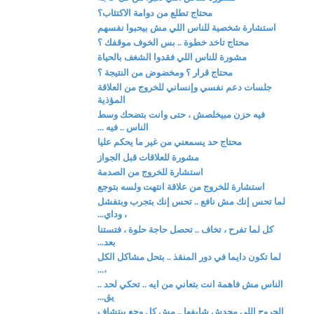
محتاج تطلع من دوامة الاكتئاب؟
استشارة شخصية للناس اللي مش بيحبوا نفسهم
محتاج تاخد خطوة .. بس الخوف موقفك ؟
مشورة للناس اللي فقدوا الشغف بالحياة
محتاج قرار ؟ ومخضوض من النتيجة ؟
جلسات دعم نفسي وإنساني للخروج من العلاقة
المؤذية
فيه حزن مبيخلصش ، حتى وانت بتضحك وسط
الناس .. فيه ...
محتاج حد يسمعني من غير ما يحكم عليا
مشورة للعلاقات قبل الجواز
استشارة للخروج من الصدمة
استشارة للخروج من علاقة انتهت ولسه بتوجع
لما تحس إنك مش نافع .. تحس إنك بتجرب وبتفشل
، وداي...
كل لما تفرح ، تخاف .. تحصل حاجة حلوة ، فتستنا
بعد...
لما تكون دايما في دور المنقذ .. بتحل مشاكل الكل
،...
الناس مش فاهمة انت بتعاني من ايه .. تحكي لحد ..
يق...
الجروح اللي محدش شايفها .. مش كل وجع بيتشاف