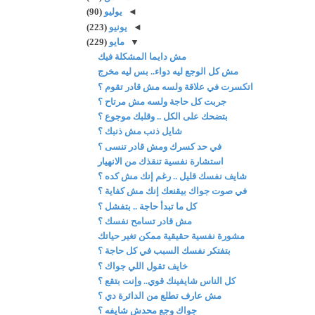
◄
يوليو
(90)
◄
يونيو
(223)
▼
مايو
(229)
مش دايما المشكلة فيك
مش كل الوجع ليه دواء.. بس ليه مخرج
اتكسرت في علاقة ولسه مش قادر تقوم ؟
جربت كل حاجة ولسه مش مرتاح ؟
بتضحك على الكل .. وقلبك موجوع ؟
شايل ذنب مش ذنبك ؟
في حد كسرك ومش قادر تنسى ؟
استشارة نفسية تنقذك من الانهيار
شايف نفسك قليل .. رغم إنك مش كده ؟
في صوت جواك بيقنعك إنك مش كفاية ؟
كل ما تبدأ حاجة .. بتفشل ؟
مش قادر تسامح نفسك ؟
مشورة نفسية حقيقية ممكن تغير حياتك
بتفتكر نفسك السبب في كل حاجة ؟
خايف تقول اللي جواك ؟
كل الناس شايفينك قوي.. وإنت بتقع ؟
مش عارف تطلع من الدائرة دي ؟
جواك وجع محدش شايفه ؟