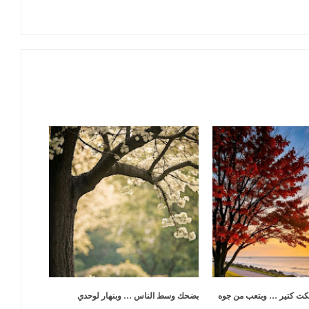
كت كتير … وبتعب من جوه
بضحك وسط الناس … وبنهار لوحدي