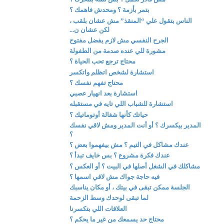
بتمر بأزمة ؟ ومحدش فاهمك ؟
الناس بتقول علي “المنقذ” مش عشان بلقب ،
لكن عشان ن...
الجرح النفسي مش لازم يفضل مفتوح
مشورة للي عنده صدمة من الطفولة
محتاج ترجع تحب الحياة ؟
استشارة لشخص اتظلم واتكسر
محتاج تفهم نفسك ؟
استشارة بعد انهيار عصبي
استشارة للشباب اللي تايه في مستقبله
حياتك كأنها شغالة أوتوماتيك ؟
المدير بيكسرك ؟ أو أنت المدير ومش لاقي نفسك
؟
عندك مشاكل في التيم ؟ مش بيفهموا بعض ؟
عندك فكرة مشروع ؟ بس خايف تبدأ ؟
مشاكلك في الشغل أصلها في البيت ؟ أو العكس ؟
فيه حاجة جواك مش لاقي اسمها ؟
الجلسة ممكن تبقى في بيتك ، أو مكان يناسبك
لما تبقى لوحدك وسط الزحمة
العلاقات اللي بتكسرنا
محتاج حد يسمعك من غير ما يحكم ؟