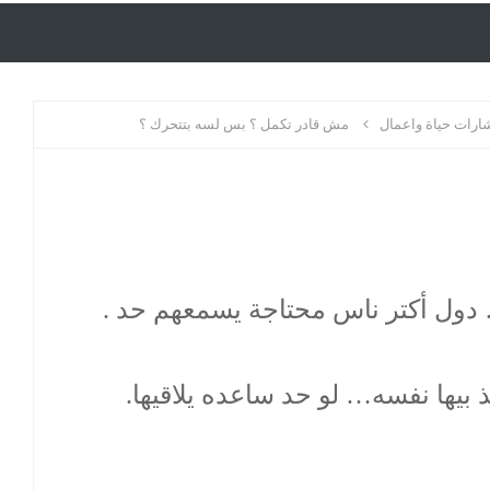
رات حياة واعمال
مش قادر تكمل ؟ بس لسه بتتحرك ؟
دول أكتر ناس محتاجة يسمعهم حد .
 بيها نفسه… لو حد ساعده يلاقيها.