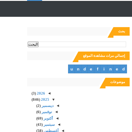
ل
ب
بحث
ح
إجمالي مرات مشاهدة الموقع
ث
u
n
d
e
f
i
n
e
d
موضوعات
(3)
2026
◄
(846)
2025
▼
◄
ديسمبر
(2)
◄
نوفمبر
(6)
◄
أكتوبر
(69)
◄
سبتمبر
(43)
◄
أغسطس
(58)