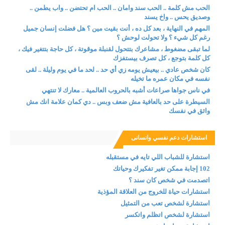
الحب مش كلمة .. الحب سند وامان .. الحب ام تحتضن .. واب يطمن ..
وصديق يحس .. واخ يسند
المهم في النهاية ، بعد كل ده ، أنت بقيت مين ؟ هل فضلت إنسان جميل
رغم كل شيء ؟ ولا تحولت لوحش ؟
لما تبقى مضغوط ، مشاعرك بتتحول لقنبلة موقوتة ، كل حاجة بتتغير فيك ،
كل كلمة بتوجع ، كل تصرف بيستفزك
كان شخص عادي .. بيعيش يومه زي أي حد .. لحد ما في يوم وليلة .. لقى
نفسه في مكان عمره ما تخيله
في ناس جواها صراعات أشبه بالحروب العالمية .. معارك لا تنتهي
السيطرة على حد بالعافية مش ضعف وبس .. دي كمان علامة انك مش
واثق في نفسك
استشارات دعم نفسي وانسانى
استشارة للشباب اللي تايه في مستقبله
102 إجابة ممكن تغير تفكيرك وحياتك
اتصدمت في شخص كان سند ؟
استشارات حياة للخروج من العلاقة المؤذية
استشارة لشخص تعب من التمثيل
استشارة لشخص اتظلم واتكسر