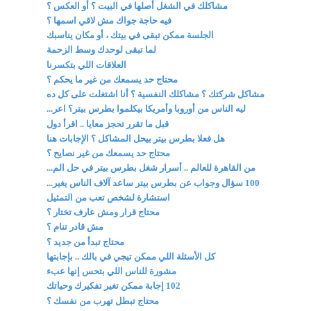
مشاكلك في الشغل أصلها في البيت ؟ أو العكس ؟
فيه حاجة جواك مش لاقي اسمها ؟
الجلسة ممكن تبقى في بيتك ، أو مكان يناسبك
لما تبقى لوحدك وسط الزحمة
العلاقات اللي بتكسرنا
محتاج حد يسمعك من غير ما يحكم ؟
مشاكل شركتك ؟ مشاكلك النفسية ؟ أنا اشتغلت على كل ده
ليه الناس من أوروبا وأمريكا بيكلموا بطرس بيتر؟ اعر...
قبل ما تقرر تحجز معايا .. اقرأ دول
هل فعلا بطرس بيتر بيحل المشاكل ؟ الإجابات هنا
محتاج حد يسمعك من غير نصايح ؟
من القاهرة للعالم .. أسرار شغل بطرس بيتر في حل الم...
100 سؤال وجواب عن بطرس بيتر ساعد آلاف الناس يغير...
استشارة لشخص تعب من التمثيل
محتاج قرار ومش عارف تختار ؟
مش قادر تنام ؟
محتاج تبدأ من جديد ؟
كل الأسئلة اللي ممكن تيجي في بالك .. بإجابتها
مشورة للناس اللي بتحس إنها عبء
102 إجابة ممكن تغير تفكيرك وحياتك
محتاج تبطل تهرب من نفسك ؟