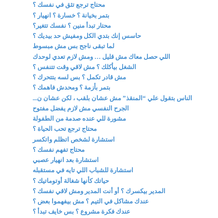
محتاج ترجع تثق في نفسك ؟
بتمر بخيانة ؟ خسارة ؟ انهيار ؟
محتار تبدأ منين ؟ نفسك تتغير؟
حاسس إنك بتدي الكل ومفيش حد بيديك ؟
لما تبقى ناجح بس مش مبسوط
اللي حصل معاك مش قليل … ومش لازم تعدي لوحدك
الشغل بيأكلك ؟ مش لاقي وقت تتنفس ؟
مش قادر تكمل ؟ بس لسه بتتحرك ؟
بتمر بأزمة ؟ ومحدش فاهمك ؟
الناس بتقول علي “المنقذ” مش عشان بلقب ، لكن عشان ن...
الجرح النفسي مش لازم يفضل مفتوح
مشورة للي عنده صدمة من الطفولة
محتاج ترجع تحب الحياة ؟
استشارة لشخص اتظلم واتكسر
محتاج تفهم نفسك ؟
استشارة بعد انهيار عصبي
استشارة للشباب اللي تايه في مستقبله
حياتك كأنها شغالة أوتوماتيك ؟
المدير بيكسرك ؟ أو أنت المدير ومش لاقي نفسك ؟
عندك مشاكل في التيم ؟ مش بيفهموا بعض ؟
عندك فكرة مشروع ؟ بس خايف تبدأ ؟