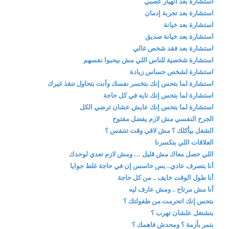
استشارة بعد انهيار عصبي
استشارة بعد تجربة إدمان
استشارة بعد خيانة
استشارة بعد خيانة صديق
استشارة بعد فقد شخص غالي
استشارة شخصية للناس اللي مش بيحبوا نفسهم
استشارة لشخص حساس زيادة
استشارة لما بتحس إنك بتخسر نفسك وأنت بتحاول تنقذ غيرك
استشارة لما بتحس إنك تايه في كل حاجة
استشارة لما بتحس إنك عايش عشان ترضي الكل
الجرح النفسي مش لازم يفضل مفتوح
الشغل بيأكلك ؟ مش لاقي وقت تتنفس ؟
العلاقات اللي بتكسرنا
اللي حصل معاك مش قليل … ومش لازم تعدي لوحدك
أنا بتصرف عادي.. بس حاسس إن في حاجة غلط جوايا
أنا طول الوقت خايف .. من كل حاجة
أنا مش مرتاح .. ومش عارف ليه
بتحس إنك اتحرمت من طفولتك ؟
بتشتغل علشان تهرب ؟
بتمر بأزمة ؟ ومحدش فاهمك ؟