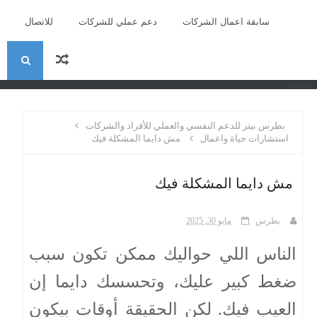
سابقة اعمال الشركات
دعم عملي للشركات
للاتصال
ا
recent
ل
بطرس بيتر للدعم النفسي والعملي للأفراد والشركات
ب
استشارات حياة واعمال
مش دايما المشكلة فيك
ح
مش دايما المشكلة فيك
ث
بطرس
مايو 30, 2025
الناس اللي حواليك ممكن تكون سبب
ضغط كبير عليك، وتحسسك دايما إن
العيب فيك. لكن الحقيقة أوقات بيكون