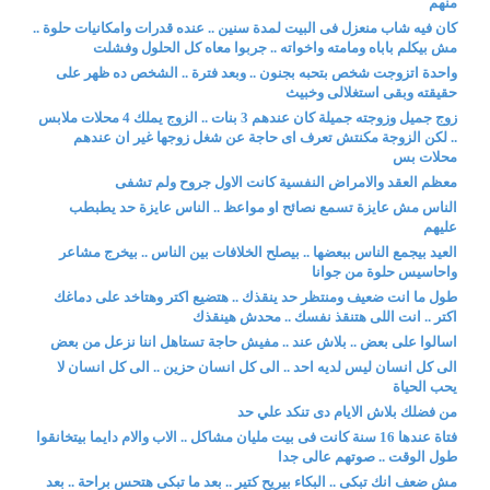
منهم
كان فيه شاب منعزل فى البيت لمدة سنين .. عنده قدرات وامكانيات حلوة ..
مش بيكلم باباه ومامته واخواته .. جربوا معاه كل الحلول وفشلت
واحدة اتزوجت شخص بتحبه بجنون .. وبعد فترة .. الشخص ده ظهر على
حقيقته وبقى استغلالى وخبيث
زوج جميل وزوجته جميلة كان عندهم 3 بنات .. الزوج يملك 4 محلات ملابس
.. لكن الزوجة مكنتش تعرف اى حاجة عن شغل زوجها غير ان عندهم
محلات بس
معظم العقد والامراض النفسية كانت الاول جروح ولم تشفى
الناس مش عايزة تسمع نصائح او مواعظ .. الناس عايزة حد يطبطب
عليهم
العيد بيجمع الناس ببعضها .. بيصلح الخلافات بين الناس .. بيخرج مشاعر
واحاسيس حلوة من جوانا
طول ما انت ضعيف ومنتظر حد ينقذك .. هتضيع اكتر وهتاخد على دماغك
اكتر .. انت اللى هتنقذ نفسك .. محدش هينقذك
اسالوا على بعض .. بلاش عند .. مفيش حاجة تستاهل اننا نزعل من بعض
الى كل انسان ليس لديه احد .. الى كل انسان حزين .. الى كل انسان لا
يحب الحياة
من فضلك بلاش الايام دى تنكد علي حد
فتاة عندها 16 سنة كانت فى بيت مليان مشاكل .. الاب والام دايما بيتخانقوا
طول الوقت .. صوتهم عالى جدا
مش ضعف انك تبكى .. البكاء بيريح كتير .. بعد ما تبكى هتحس براحة .. بعد