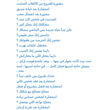
مشورة للخروج من الاكتئاب الصامت
استشارة بعد خيانة صديق
مشورة بعد انفصال صعب
اتصدمت في شخص كان سند ؟
مشكلتك إنك بتفكر كتير ؟
عايز تبدأ حياة جديدة بس الماضي مسكك ؟
حاسس إنك مش طبيعي؟
بتحس إنك اتحرمت من طفولتك ؟
بتشتغل علشان تهرب ؟
دايما بتحس إنك السبب ؟
دايما بتختار اللي ما يختاركش ؟
ست بيت كانت بتنهار في بيتها … وبعد جلسة فهمت إزاي ...
مفيش حاجة اسمها فشل كامل … في حاجة اسمها : لسه
مفه...
عندك طموح بس خايف تبدأ ؟
استشارة بعد فقد شخص غالي
استشارة بعد فشل مشروع أو شغل
محتاج تتصالح مع شكلك ؟
استشارة لشخص حساس زيادة
محتاج تواجه اللي بيحصل ؟
استشارة بعد تجربة إدمان