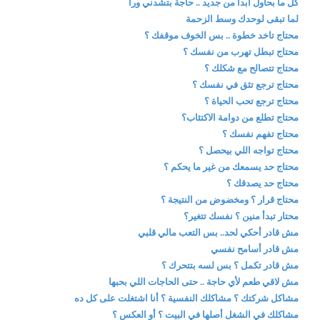
كل ما بحاول أبدأ من جديد .. حاجة بتشدني ورا
لما تبقى لوحدك وسط الزحمة
محتاج تاخد خطوة .. بس الخوف موقفك ؟
محتاج تبطل تهرب من نفسك ؟
محتاج تتصالح مع شكلك ؟
محتاج ترجع تثق في نفسك ؟
محتاج ترجع تحب الحياة ؟
محتاج تطلع من دوامة الاكتئاب؟
محتاج تفهم نفسك ؟
محتاج تواجه اللي بيحصل ؟
محتاج حد يسمعك من غير ما يحكم ؟
محتاج حد يصدقك ؟
محتاج قرار ؟ ومخضوض من النتيجة ؟
محتار تبدأ منين ؟ نفسك تتغير؟
مش قادر أحكي لحد.. بس التعب مالي قلبي
مش قادر أسامح نفسي
مش قادر تكمل ؟ بس لسه بتتحرك ؟
مش لاقي طعم لأي حاجة .. حتى الحاجات اللي بحبها
مشاكل شركتك ؟ مشاكلك النفسية ؟ أنا اشتغلت على كل ده
مشاكلك في الشغل أصلها في البيت ؟ أو العكس ؟