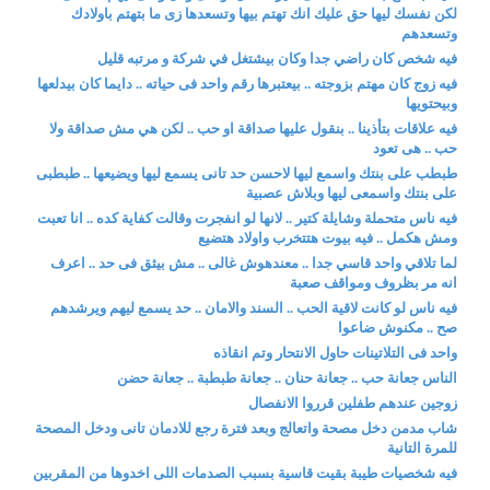
لكن نفسك ليها حق عليك انك تهتم بيها وتسعدها زى ما بتهتم باولادك
وتسعدهم
فيه شخص كان راضي جدا وكان بيشتغل في شركة و مرتبه قليل
فيه زوج كان مهتم بزوجته .. بيعتبرها رقم واحد فى حياته .. دايما كان بيدلعها
وبيحتويها
فيه علاقات بتأذينا .. بنقول عليها صداقة او حب .. لكن هي مش صداقة ولا
حب .. هى تعود
طبطب على بنتك واسمع ليها لاحسن حد تانى يسمع ليها ويضيعها .. طبطبى
على بنتك واسمعى ليها وبلاش عصبية
فيه ناس متحملة وشايلة كتير .. لانها لو انفجرت وقالت كفاية كده .. انا تعبت
ومش هكمل .. فيه بيوت هتتخرب واولاد هتضيع
لما تلاقي واحد قاسي جدا .. معندهوش غالى .. مش بيثق فى حد .. اعرف
انه مر بظروف ومواقف صعبة
فيه ناس لو كانت لاقية الحب .. السند والامان .. حد يسمع ليهم ويرشدهم
صح .. مكنوش ضاعوا
واحد فى التلاتينات حاول الانتحار وتم انقاذه
الناس جعانة حب .. جعانة حنان .. جعانة طبطبة .. جعانة حضن
زوجين عندهم طفلين قرروا الانفصال
شاب مدمن دخل مصحة واتعالج وبعد فترة رجع للادمان تانى ودخل المصحة
للمرة التانية
فيه شخصيات طيبة بقيت قاسية بسبب الصدمات اللى اخدوها من المقربين