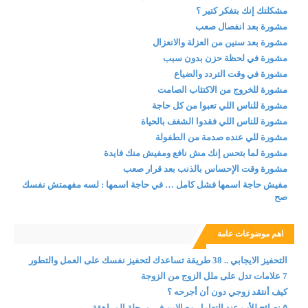
مشكلتك إنك بتفكر كتير ؟
مشورة بعد انفصال صعب
مشورة بعد سنين من العزلة والانعزال
مشورة في لحظة حزن بدون سبب
مشورة في وقت التردد والضياع
مشورة للخروج من الاكتئاب الصامت
مشورة للناس اللي تعبوا من كل حاجة
مشورة للناس اللي فقدوا الشغف بالحياة
مشورة للي عنده صدمة من الطفولة
مشورة لما بتحس إنك مش نافع ومفيش منك فايدة
مشورة وقت الإحساس بالذنب بعد قرار صعب
مفيش حاجة اسمها فشل كامل … في حاجة اسمها : لسه مفهمتش نفسك
صح
اهم موضوعات عامة
التحفيز الايجابي .. 38 طريقة تساعدك لتحفيز نفسك على العمل والتطور
7 علامات تدل على ملل الزوج من الزوجة
كيف أنتقد زوجي دون أن أجرحه ؟
٥ نصائح للأب عند التعامل مع الابن في مرحلة المراهقة