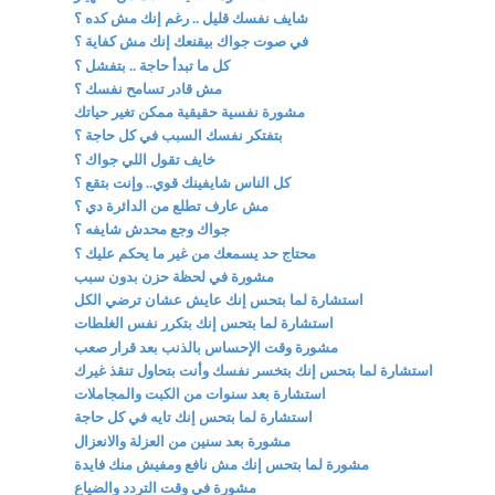
شايف نفسك قليل .. رغم إنك مش كده ؟
في صوت جواك بيقنعك إنك مش كفاية ؟
كل ما تبدأ حاجة .. بتفشل ؟
مش قادر تسامح نفسك ؟
مشورة نفسية حقيقية ممكن تغير حياتك
بتفتكر نفسك السبب في كل حاجة ؟
خايف تقول اللي جواك ؟
كل الناس شايفينك قوي.. وإنت بتقع ؟
مش عارف تطلع من الدائرة دي ؟
جواك وجع محدش شايفه ؟
محتاج حد يسمعك من غير ما يحكم عليك ؟
مشورة في لحظة حزن بدون سبب
استشارة لما بتحس إنك عايش عشان ترضي الكل
استشارة لما بتحس إنك بتكرر نفس الغلطات
مشورة وقت الإحساس بالذنب بعد قرار صعب
استشارة لما بتحس إنك بتخسر نفسك وأنت بتحاول تنقذ غيرك
استشارة بعد سنوات من الكبت والمجاملات
استشارة لما بتحس إنك تايه في كل حاجة
مشورة بعد سنين من العزلة والانعزال
مشورة لما بتحس إنك مش نافع ومفيش منك فايدة
مشورة في وقت التردد والضياع