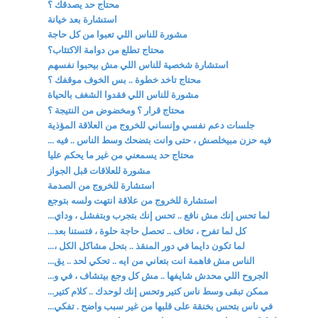
محتاج حد يصدقك ؟
استشارة بعد خيانة
مشورة للناس اللي تعبوا من كل حاجة
محتاج تطلع من دوامة الاكتئاب؟
استشارة شخصية للناس اللي مش بيحبوا نفسهم
محتاج تاخد خطوة .. بس الخوف موقفك ؟
مشورة للناس اللي فقدوا الشغف بالحياة
محتاج قرار ؟ ومخضوض من النتيجة ؟
جلسات دعم نفسي وإنساني للخروج من العلاقة المؤذية
فيه حزن مبيخلصش ، حتى وانت بتضحك وسط الناس .. فيه ...
محتاج حد يسمعني من غير ما يحكم عليا
مشورة للعلاقات قبل الجواز
استشارة للخروج من الصدمة
استشارة للخروج من علاقة انتهت ولسه بتوجع
لما تحس إنك مش نافع .. تحس إنك بتجرب وبتفشل ، وداي...
كل لما تفرح ، تخاف .. تحصل حاجة حلوة ، فتستنا بعد...
لما تكون دايما في دور المنقذ .. بتحل مشاكل الكل ،...
الناس مش فاهمة انت بتعاني من ايه .. تحكي لحد .. يق...
الجروح اللي محدش شايفها .. مش كل وجع بيتشاف ، في و...
ممكن تبقى وسط ناس كتير وتحس إنك لوحدك .. كلام كتير...
في ناس بتحس بخنقة على قلبها من غير سبب واضح . تفكي...