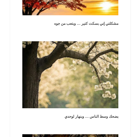
مشكلتي إني بسكت كتير … وبتعب من جوه
بضحك وسط الناس … وبنهار لوحدي