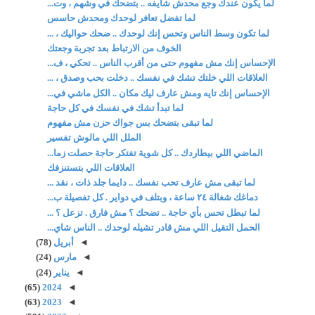
لما يكون عندك وجع محدش شايفه .. بتضحك في وشهم ، وت...
لما تفضل تعافر لوحدك ومحدش حاسس
لما تكون وسط الناس وتحس إنك لوحدك .. ضحك حواليك ، ...
الخوف من الارتباط بعد تجربة وجعتك
الإحساس إنك مش مفهوم حتى من أقرب الناس .. تحكي ، ف...
العلاقات اللي خلتك تشك في نفسك .. دخلت بحب وصدق ، ...
الإحساس إنك تايه ومش عارف ليك مكان .. الكل ماشي في...
لما تبدأ تشك في نفسك في كل حاجة
لما تبقى بتضحك بس جواك حزن مش مفهوم
الملل اللي مالوش تفسير
الماضي اللي بيطاردك .. كل شوية تفتكر حاجة حصلت زما...
العلاقات اللي بتستنزفك
لما تبقى مش عارف تحب نفسك .. دايما جلد ذات ، نقد ...
دماغك شغالة ٢٤ ساعة ، وبتلف في دواير . كل تفصيلة ب...
لما تبطل تحس بأي حاجة .. تضحك ؟ مش فارق . تزعل ؟ ...
الحمل التقيل اللي مش قادر تشيله لوحدك .. الناس شاي...
◄
أبريل
(78)
◄
مارس
(24)
◄
يناير
(24)
(65)
2024
◄
(63)
2023
◄