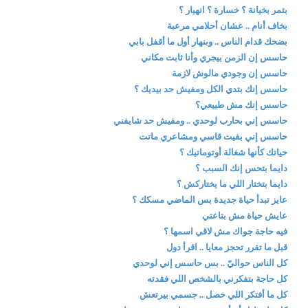
بتمر بخيانة ؟ خسارة ؟ انهيار ؟
بخاف أنام .. عشان أحلامي مرعبة
بضحك قدام الناس .. وبنهار أول ما أقفل بابي
حاسس إن الزمن بيجري وأنا ثابت مكاني
حاسس إن وجودي مالوش لازمة
حاسس إنك بتدي الكل ومفيش حد بيديك ؟
حاسس إنك مش طبيعي؟
حاسس إني بحارب لوحدي .. ومفيش حد شايفني
حاسس إني بقيت قاسي ومشاعري ماتت
حياتك كأنها شغالة أوتوماتيك ؟
دايما بتحس إنك السبب ؟
دايما بتختار اللي ما يختاركش ؟
عايز تبدأ حياة جديدة بس الماضي مسكك ؟
عايش حياة مش بتاعتي
فيه حاجة جواك مش لاقي اسمها ؟
قبل ما تقرر تحجز معايا .. اقرأ دول
كل الناس حواليّ .. بس حاسس إني لوحدي
كل حاجة بتفكرني بالشخص اللي فقدته
كل ما أفتكر اللي حصل .. جسمي بيرتعش