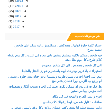
(591)
2022
◄
(115)
2021
◄
(55)
2020
◄
(36)
2019
◄
(3)
2018
◄
(2)
2017
◄
اهم موضوعات نفسية
عندك كلمة حلوة قولها .. معندكش .. متتكلمش .. ليه بتنكد على شخص
نفسه يفرح
فيه شخص ممكن تلاقيه بيضايق شخص تانى معاه فى البيت .. كل يوم يقوله
كلام جارح .. كل يوم يقلل منه
الى كل شخص مصدوم .. الى كل شخص مجروح
استهزاءك بالاخرين وجرحك ليهم باستمرار هو زى القتل بالظبط
ندم على اختيارات من سنين طويلة وبسببها عاش حياة مش حلوة .. بيتمنى
لو يرجع بيه الزمن لورا عشان يختار صح
هل فكرت في يوم ان ممكن يكون تعبك في الحياة بسبب أفكار ومعتقدات
انت مؤمن بيها من سنين
افرح وانشر الفرح والبهجة في كل مكان
ساعات بتقابل شخص دايما بيقولك كلام قاسى
دايما بسمع جملة انا بضحى كتير عشان اولادى وكل وقتى ليهم .. ضحى ..