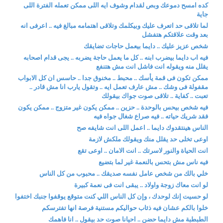
كده امسح دموعك وبص لقدام وشوف ايه اللى ممكن تعمله الفترة اللى
جاية
لما تلاقى حد اتعرف عليك وبيكلمك وتلاقى اهتمامه مبالغ فيه .. اعرفى انه
بعد وقت علاقتكم هتفشل
شخص عزيز عليك .. دايما بيعمل حاجات تضايقك
فيه اب دايما بيضرب ابنه .. كل ما يعمل حاجة يضربه .. يجى قدام اصحابه
يقلل منه ويقوله انت فاشل انت مش هتنفع
ممكن تكون فى قمة يأسك .. محبط .. مخنوق جدا .. حاسس ان كل الابواب
مقفولة فى وشك .. مش عارف تعمل ايه .. وتقول يارب انا مش قادر ..
تعبت .. كفاية .. تلاقى صوت جواك بيقولك
فيه شخص بيحس بالوحدة .. حزين .. ممكن يكون غير متزوج .. ممكن يكون
فقد شريك حياته .. فيه صراع شغال جواه فيه
الناس هينتقدوك دايما .. اعمل اللى انت شايفه صح
اوعى تخلى حد يقلل منك ويقولك ملكش لازمة
انت الحياة والنور لاسرتك .. انت الامان .. اوعى تقع
فيه ناس مش بتحس بالنعمة غير لما بتضيع
خلي بالك من شخص عامل نفسه صديقك .. محبوب من كل الناس
لو انت معاك زوجة واولاد .. يبقى انت فى نعمة كبيرة
لو حسيت إنك لوحدك ، وإن كل الناس اللي كنت متوقع يوقفوا جنبك اختفوا
خلوا بالكم عشان فيه ذئاب حواليكم مستنية فرصة انها تفترسكم
الطبطبة مش دايما حضن .. احيانا صوت حد بيقول .. انا فاهمك