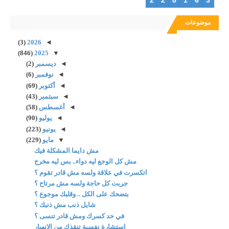
موضوعات
(3)
2026
◄
(846)
2025
▼
◄
ديسمبر
(2)
◄
نوفمبر
(6)
◄
أكتوبر
(69)
◄
سبتمبر
(43)
◄
أغسطس
(58)
◄
يوليو
(90)
◄
يونيو
(223)
▼
مايو
(229)
مش دايما المشكلة فيك
مش كل الوجع ليه دواء.. بس ليه مخرج
اتكسرت في علاقة ولسه مش قادر تقوم ؟
جربت كل حاجة ولسه مش مرتاح ؟
بتضحك على الكل .. وقلبك موجوع ؟
شايل ذنب مش ذنبك ؟
في حد كسرك ومش قادر تنسى ؟
استشارة نفسية تنقذك من الانهيار