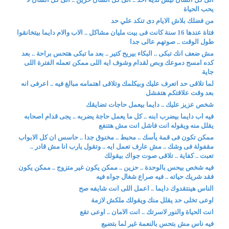
يحب الحياة
من فضلك بلاش الايام دى تنكد علي حد
فتاة عندها 16 سنة كانت فى بيت مليان مشاكل .. الاب والام دايما بيتخانقوا
طول الوقت .. صوتهم عالى جدا
مش ضعف انك تبكى .. البكاء بيريح كتير .. بعد ما تبكى هتحس براحة .. بعد
كده امسح دموعك وبص لقدام وشوف ايه اللى ممكن تعمله الفترة اللى
جاية
لما تلاقى حد اتعرف عليك وبيكلمك وتلاقى اهتمامه مبالغ فيه .. اعرفى انه
بعد وقت علاقتكم هتفشل
شخص عزيز عليك .. دايما بيعمل حاجات تضايقك
فيه اب دايما بيضرب ابنه .. كل ما يعمل حاجة يضربه .. يجى قدام اصحابه
يقلل منه ويقوله انت فاشل انت مش هتنفع
ممكن تكون فى قمة يأسك .. محبط .. مخنوق جدا .. حاسس ان كل الابواب
مقفولة فى وشك .. مش عارف تعمل ايه .. وتقول يارب انا مش قادر ..
تعبت .. كفاية .. تلاقى صوت جواك بيقولك
فيه شخص بيحس بالوحدة .. حزين .. ممكن يكون غير متزوج .. ممكن يكون
فقد شريك حياته .. فيه صراع شغال جواه فيه
الناس هينتقدوك دايما .. اعمل اللى انت شايفه صح
اوعى تخلى حد يقلل منك ويقولك ملكش لازمة
انت الحياة والنور لاسرتك .. انت الامان .. اوعى تقع
فيه ناس مش بتحس بالنعمة غير لما بتضيع