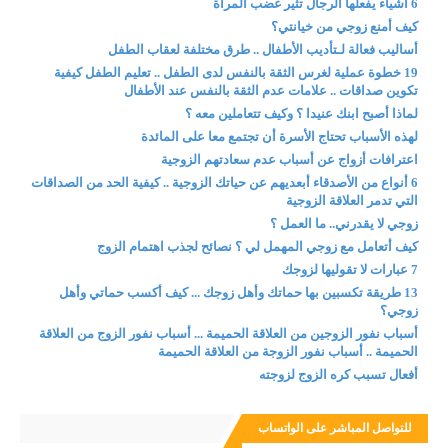
6 أشياء يفعلها الرجال تثير غضب المرأة
كيف أمنع زوجي من خيانتي؟
أساليب فعالة لـتأديب الأطفال .. طرق مختلفة لعقاب الطفل
19 خطوة عملية لغرس الثقة بالنفس لدى الطفل .. تعليم الطفل كيفية
تكوين صداقات .. علامات عدم الثقة بالنفس عند الأطفال
لماذا أصبح ابنك عنيدا ؟ وكيف تتعاملين معه ؟
لهذه الأسباب تحتاج الأسرة أن تجتمع معا على المائدة
اعترافات أزواج عن أسباب عدم سعادتهم الزوجية
6 أنواع من الأصدقاء أبعديهم عن حياتك الزوجية .. كيفية الحد من الصداقات
التي تدمر العلاقة الزوجية
زوجي لا يقدرني.. ما العمل ؟
كيف أتعامل مع زوجي المهمل لي ؟ نصائح لجذب اهتمام الزوج
7 عبارات لا تقوليها لزوجك
13 طريقة تكسبين بها حماتك وأهل زوجك ... كيف أكسب حماتي وأهل
زوجي؟
أسباب نفور الزوجين من العلاقة الحميمة ... أسباب نفور الزوج من العلاقة
الحميمة .. أسباب نفور الزوجة من العلاقة الحميمة
أفعال تسبب كره الزوج لزوجته
للتواصل المباشر على الواتساب