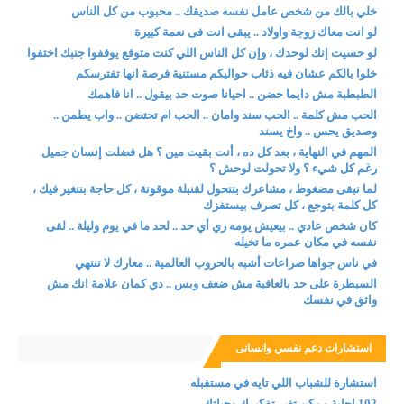
خلي بالك من شخص عامل نفسه صديقك .. محبوب من كل الناس
لو انت معاك زوجة واولاد .. يبقى انت فى نعمة كبيرة
لو حسيت إنك لوحدك ، وإن كل الناس اللي كنت متوقع يوقفوا جنبك اختفوا
خلوا بالكم عشان فيه ذئاب حواليكم مستنية فرصة انها تفترسكم
الطبطبة مش دايما حضن .. احيانا صوت حد بيقول .. انا فاهمك
الحب مش كلمة .. الحب سند وامان .. الحب ام تحتضن .. واب يطمن ..
وصديق يحس .. واخ يسند
المهم في النهاية ، بعد كل ده ، أنت بقيت مين ؟ هل فضلت إنسان جميل
رغم كل شيء ؟ ولا تحولت لوحش ؟
لما تبقى مضغوط ، مشاعرك بتتحول لقنبلة موقوتة ، كل حاجة بتتغير فيك ،
كل كلمة بتوجع ، كل تصرف بيستفزك
كان شخص عادي .. بيعيش يومه زي أي حد .. لحد ما في يوم وليلة .. لقى
نفسه في مكان عمره ما تخيله
في ناس جواها صراعات أشبه بالحروب العالمية .. معارك لا تنتهي
السيطرة على حد بالعافية مش ضعف وبس .. دي كمان علامة انك مش
واثق في نفسك
استشارات دعم نفسي وانسانى
استشارة للشباب اللي تايه في مستقبله
102 إجابة ممكن تغير تفكيرك وحياتك