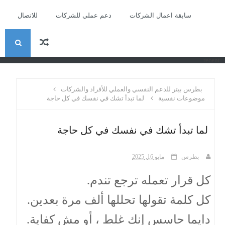
سابقة اعمال الشركات
دعم عملي للشركات
للاتصال
ا
recent
ل
بطرس بيتر للدعم النفسي والعملي للأفراد والشركات
ب
موضوعات نفسية
لما تبدأ تشك في نفسك في كل حاجة
ح
لما تبدأ تشك في نفسك في كل حاجة
ث
بطرس
مايو 16, 2025
كل قرار تعمله ترجع تندم.
كل كلمة تقولها تحللها ألف مرة بعدين.
دايما حاسس إنك غلط ، أو مش كفاية.