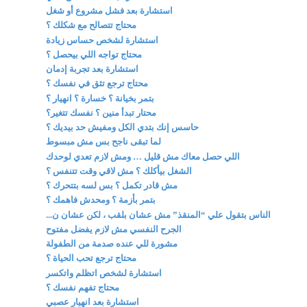
استشارة بعد فشل مشروع أو شغل
محتاج تتصالح مع شكلك ؟
استشارة لشخص حساس زيادة
محتاج تواجه اللي بيحصل ؟
استشارة بعد تجربة إدمان
محتاج ترجع تثق في نفسك ؟
بتمر بخيانة ؟ خسارة ؟ انهيار ؟
محتار تبدأ منين ؟ نفسك تتغير؟
حاسس إنك بتدي الكل ومفيش حد بيديك ؟
لما تبقى ناجح بس مش مبسوط
اللي حصل معاك مش قليل … ومش لازم تعدي لوحدك
الشغل بيأكلك ؟ مش لاقي وقت تتنفس ؟
مش قادر تكمل ؟ بس لسه بتتحرك ؟
بتمر بأزمة ؟ ومحدش فاهمك ؟
الناس بتقول علي “المنقذ” مش عشان بلقب ، لكن عشان ن...
الجرح النفسي مش لازم يفضل مفتوح
مشورة للي عنده صدمة من الطفولة
محتاج ترجع تحب الحياة ؟
استشارة لشخص اتظلم واتكسر
محتاج تفهم نفسك ؟
استشارة بعد انهيار عصبي