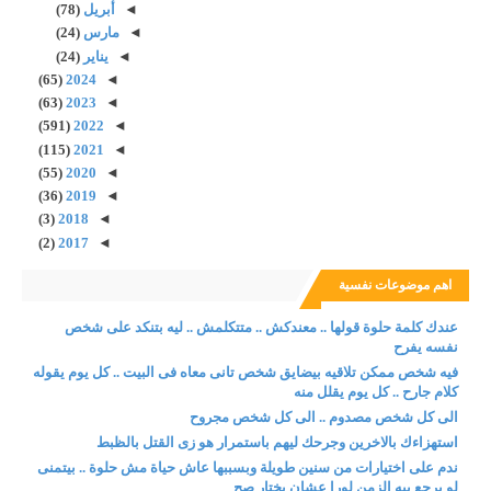
◄
أبريل
(78)
◄
مارس
(24)
◄
يناير
(24)
(65)
2024
◄
(63)
2023
◄
(591)
2022
◄
(115)
2021
◄
(55)
2020
◄
(36)
2019
◄
(3)
2018
◄
(2)
2017
◄
اهم موضوعات نفسية
عندك كلمة حلوة قولها .. معندكش .. متتكلمش .. ليه بتنكد على شخص
نفسه يفرح
فيه شخص ممكن تلاقيه بيضايق شخص تانى معاه فى البيت .. كل يوم يقوله
كلام جارح .. كل يوم يقلل منه
الى كل شخص مصدوم .. الى كل شخص مجروح
استهزاءك بالاخرين وجرحك ليهم باستمرار هو زى القتل بالظبط
ندم على اختيارات من سنين طويلة وبسببها عاش حياة مش حلوة .. بيتمنى
لو يرجع بيه الزمن لورا عشان يختار صح