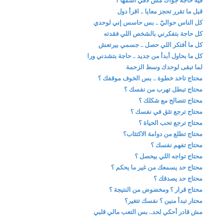
فيه حاجة جواك مش لاقي اسمها ؟
قبل ما تقرر تحجز معايا .. اقرأ دول
كل الناس حواليّ .. بس حاسس إني لوحدي
كل حاجة بتفكرني بالشخص اللي فقدته
كل ما أفتكر اللي حصل .. جسمي بيرتعش
كل ما بحاول أبدأ من جديد .. حاجة بتشدني ورا
لما تبقى لوحدك وسط الزحمة
محتاج تاخد خطوة .. بس الخوف موقفك ؟
محتاج تبطل تهرب من نفسك ؟
محتاج تتصالح مع شكلك ؟
محتاج ترجع تثق في نفسك ؟
محتاج ترجع تحب الحياة ؟
محتاج تطلع من دوامة الاكتئاب؟
محتاج تفهم نفسك ؟
محتاج تواجه اللي بيحصل ؟
محتاج حد يسمعك من غير ما يحكم ؟
محتاج حد يصدقك ؟
محتاج قرار ؟ ومخضوض من النتيجة ؟
محتار تبدأ منين ؟ نفسك تتغير؟
مش قادر أحكي لحد.. بس التعب مالي قلبي