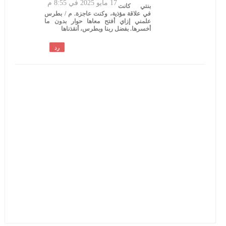
17 مايو 2025 في 8:55 م
بنتي كانت
في علاقة مؤذية، وكنت عاجزة. م / بطرس
علمني إزاي أفتح معاها حوار بدون ما
أخسرها. بفضل ربنا وبطرس، أنقذناها
رد