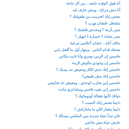
أنا طول الوقت خايف .. من كل حاجة
أنا مش مرتاح .. ومش عارف ليه
بتحس إنك اتحرمت من طفولتك ؟
بتشتغل علشان تهرب ؟
بتمر بأزمة ؟ ومحدش فاهمك ؟
بتمر بخيانة ؟ خسارة ؟ انهيار ؟
بخاف أنام .. عشان أحلامي مرعبة
بضحك قدام الناس .. وبنهار أول ما أقفل بابي
حاسس إن الزمن بيجري وأنا ثابت مكاني
حاسس إن وجودي مالوش لازمة
حاسس إنك بتدي الكل ومفيش حد بيديك ؟
حاسس إنك مش طبيعي؟
حاسس إني بحارب لوحدي .. ومفيش حد شايفني
حاسس إني بقيت قاسي ومشاعري ماتت
حياتك كأنها شغالة أوتوماتيك ؟
دايما بتحس إنك السبب ؟
دايما بتختار اللي ما يختاركش ؟
عايز تبدأ حياة جديدة بس الماضي مسكك ؟
عايش حياة مش بتاعتي