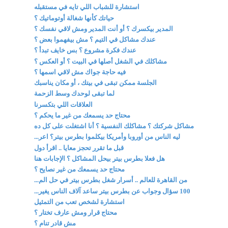
استشارة للشباب اللي تايه في مستقبله
حياتك كأنها شغالة أوتوماتيك ؟
المدير بيكسرك ؟ أو أنت المدير ومش لاقي نفسك ؟
عندك مشاكل في التيم ؟ مش بيفهموا بعض ؟
عندك فكرة مشروع ؟ بس خايف تبدأ ؟
مشاكلك في الشغل أصلها في البيت ؟ أو العكس ؟
فيه حاجة جواك مش لاقي اسمها ؟
الجلسة ممكن تبقى في بيتك ، أو مكان يناسبك
لما تبقى لوحدك وسط الزحمة
العلاقات اللي بتكسرنا
محتاج حد يسمعك من غير ما يحكم ؟
مشاكل شركتك ؟ مشاكلك النفسية ؟ أنا اشتغلت على كل ده
ليه الناس من أوروبا وأمريكا بيكلموا بطرس بيتر؟ اعر...
قبل ما تقرر تحجز معايا .. اقرأ دول
هل فعلا بطرس بيتر بيحل المشاكل ؟ الإجابات هنا
محتاج حد يسمعك من غير نصايح ؟
من القاهرة للعالم .. أسرار شغل بطرس بيتر في حل الم...
100 سؤال وجواب عن بطرس بيتر ساعد آلاف الناس يغير...
استشارة لشخص تعب من التمثيل
محتاج قرار ومش عارف تختار ؟
مش قادر تنام ؟