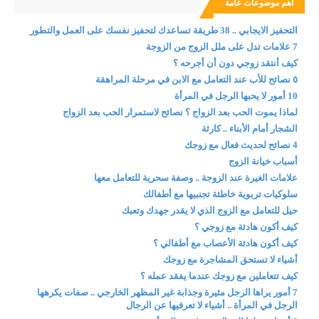
اهم موضوعات عامة
التحفيز الايجابي .. 38 طريقة تساعدك لتحفيز نفسك على العمل والتطور
7 علامات تدل على ملل الزوج من الزوجة
كيف أنتقد زوجي دون أن أجرحه ؟
٥ نصائح للأب عند التعامل مع الابن في مرحلة المراهقة
10 أمور لا يحبها الرجل في المرأة
لماذا يموت الحب بعد الزواج ؟ نصائح لاستمرار الحب بعد الزواج
الشجار أمام الأبناء .. كارثة
4 نصائح لحديث فعال مع زوجك
أسباب خيانة الزوج
علامات الغيرة عند الزوجة .. وصفة سحرية للتعامل معها
سلوكيات تربوية خاطئة تجنبيها مع أطفالك
حيل للتعامل مع الزوج الذي لا يقدر جهدك وتعبك
كيف أكون هادئة مع زوجي ؟
كيف أكون هادئة الأعصاب مع أطفالي ؟
أشياء لا تستحق المشاجرة مع زوجك
كيف تتعاملين مع زوجك عندما يفقد عمله ؟
7 أمور يراها الرجل مثيرة وجذابة غير المظهر الخارجي .. صفات يكرهها
الرجل في المرأة .. أشياء لا تعرفيها عن الرجال