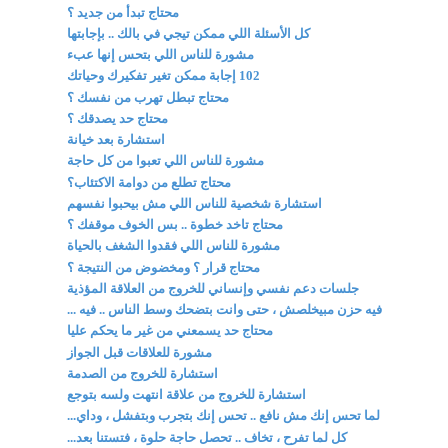
محتاج تبدأ من جديد ؟
كل الأسئلة اللي ممكن تيجي في بالك .. بإجابتها
مشورة للناس اللي بتحس إنها عبء
102 إجابة ممكن تغير تفكيرك وحياتك
محتاج تبطل تهرب من نفسك ؟
محتاج حد يصدقك ؟
استشارة بعد خيانة
مشورة للناس اللي تعبوا من كل حاجة
محتاج تطلع من دوامة الاكتئاب؟
استشارة شخصية للناس اللي مش بيحبوا نفسهم
محتاج تاخد خطوة .. بس الخوف موقفك ؟
مشورة للناس اللي فقدوا الشغف بالحياة
محتاج قرار ؟ ومخضوض من النتيجة ؟
جلسات دعم نفسي وإنساني للخروج من العلاقة المؤذية
فيه حزن مبيخلصش ، حتى وانت بتضحك وسط الناس .. فيه ...
محتاج حد يسمعني من غير ما يحكم عليا
مشورة للعلاقات قبل الجواز
استشارة للخروج من الصدمة
استشارة للخروج من علاقة انتهت ولسه بتوجع
لما تحس إنك مش نافع .. تحس إنك بتجرب وبتفشل ، وداي...
كل لما تفرح ، تخاف .. تحصل حاجة حلوة ، فتستنا بعد...