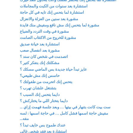
استشارة بعد سنوات من الكبت والمجاملات
استشارة لما بتحس إنك تايه في كل حاجة
مشورة بعد سنين من العزلة والانعزال
مشورة لما بتحس إنك مش نافع ومفيش منك فايدة
مشورة في وقت التردد والضياع
مشورة للخروج من الاكتئاب الصامت
استشارة بعد خيانة صديق
مشورة بعد انفصال صعب
اتصدمت في شخص كان سند ؟
مشكلتك إنك بتفكر كتير ؟
عايز تبدأ حياة جديدة بس الماضي مسكك ؟
حاسس إنك مش طبيعي؟
بتحس إنك اتحرمت من طفولتك ؟
بتشتغل علشان تهرب ؟
دايما بتحس إنك السبب ؟
دايما بتختار اللي ما يختاركش ؟
ست بيت كانت بتنهار في بيتها … وبعد جلسة فهمت إزاي ...
مفيش حاجة اسمها فشل كامل … في حاجة اسمها : لسه
مفه...
عندك طموح بس خايف تبدأ ؟
استشارة بعد فقد شخص غالي