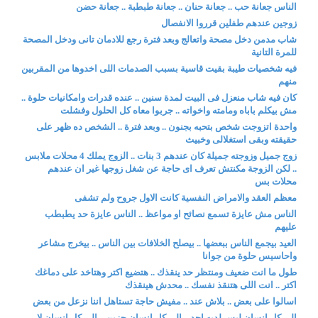
الناس جعانة حب .. جعانة حنان .. جعانة طبطبة .. جعانة حضن
زوجين عندهم طفلين قرروا الانفصال
شاب مدمن دخل مصحة واتعالج وبعد فترة رجع للادمان تانى ودخل المصحة
للمرة التانية
فيه شخصيات طيبة بقيت قاسية بسبب الصدمات اللى اخدوها من المقربين
منهم
كان فيه شاب منعزل فى البيت لمدة سنين .. عنده قدرات وامكانيات حلوة ..
مش بيكلم باباه ومامته واخواته .. جربوا معاه كل الحلول وفشلت
واحدة اتزوجت شخص بتحبه بجنون .. وبعد فترة .. الشخص ده ظهر على
حقيقته وبقى استغلالى وخبيث
زوج جميل وزوجته جميلة كان عندهم 3 بنات .. الزوج يملك 4 محلات ملابس
.. لكن الزوجة مكنتش تعرف اى حاجة عن شغل زوجها غير ان عندهم
محلات بس
معظم العقد والامراض النفسية كانت الاول جروح ولم تشفى
الناس مش عايزة تسمع نصائح او مواعظ .. الناس عايزة حد يطبطب
عليهم
العيد بيجمع الناس ببعضها .. بيصلح الخلافات بين الناس .. بيخرج مشاعر
واحاسيس حلوة من جوانا
طول ما انت ضعيف ومنتظر حد ينقذك .. هتضيع اكتر وهتاخد على دماغك
اكتر .. انت اللى هتنقذ نفسك .. محدش هينقذك
اسالوا على بعض .. بلاش عند .. مفيش حاجة تستاهل اننا نزعل من بعض
الى كل انسان ليس لديه احد .. الى كل انسان حزين .. الى كل انسان لا