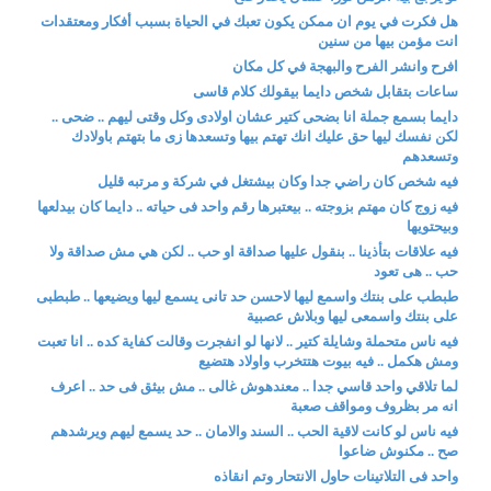
هل فكرت في يوم ان ممكن يكون تعبك في الحياة بسبب أفكار ومعتقدات
انت مؤمن بيها من سنين
افرح وانشر الفرح والبهجة في كل مكان
ساعات بتقابل شخص دايما بيقولك كلام قاسى
دايما بسمع جملة انا بضحى كتير عشان اولادى وكل وقتى ليهم .. ضحى ..
لكن نفسك ليها حق عليك انك تهتم بيها وتسعدها زى ما بتهتم باولادك
وتسعدهم
فيه شخص كان راضي جدا وكان بيشتغل في شركة و مرتبه قليل
فيه زوج كان مهتم بزوجته .. بيعتبرها رقم واحد فى حياته .. دايما كان بيدلعها
وبيحتويها
فيه علاقات بتأذينا .. بنقول عليها صداقة او حب .. لكن هي مش صداقة ولا
حب .. هى تعود
طبطب على بنتك واسمع ليها لاحسن حد تانى يسمع ليها ويضيعها .. طبطبى
على بنتك واسمعى ليها وبلاش عصبية
فيه ناس متحملة وشايلة كتير .. لانها لو انفجرت وقالت كفاية كده .. انا تعبت
ومش هكمل .. فيه بيوت هتتخرب واولاد هتضيع
لما تلاقي واحد قاسي جدا .. معندهوش غالى .. مش بيثق فى حد .. اعرف
انه مر بظروف ومواقف صعبة
فيه ناس لو كانت لاقية الحب .. السند والامان .. حد يسمع ليهم ويرشدهم
صح .. مكنوش ضاعوا
واحد فى التلاتينات حاول الانتحار وتم انقاذه