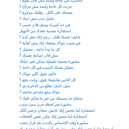
اتكسرت في علاقة ولسه مش قادر تقوم ؟
جربت كل حاجة ولسه مش مرتاح ؟
بتضحك على الكل .. وقلبك موجوع ؟
شايل ذنب مش ذنبك ؟
في حد كسرك ومش قادر تنسى ؟
استشارة نفسية تنقذك من الانهيار
شايف نفسك قليل .. رغم إنك مش كده ؟
في صوت جواك بيقنعك إنك مش كفاية ؟
كل ما تبدأ حاجة .. بتفشل ؟
مش قادر تسامح نفسك ؟
مشورة نفسية حقيقية ممكن تغير حياتك
بتفتكر نفسك السبب في كل حاجة ؟
خايف تقول اللي جواك ؟
كل الناس شايفينك قوي.. وإنت بتقع ؟
مش عارف تطلع من الدائرة دي ؟
جواك وجع محدش شايفه ؟
محتاج حد يسمعك من غير ما يحكم عليك ؟
مشورة في لحظة حزن بدون سبب
استشارة لما بتحس إنك عايش عشان ترضي الكل
استشارة لما بتحس إنك بتكرر نفس الغلطات
مشورة وقت الإحساس بالذنب بعد قرار صعب
استشارة لما بتحس إنك بتخسر نفسك وأنت بتحاول تنقذ غيرك