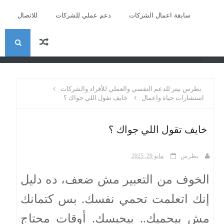
سابقة اعمال الشركات
دعم عملي للشركات
للاتصال
ا
recent
ل
بطرس بيتر للدعم النفسي والعملي للأفراد والشركات
ب
استشارات حياة واعمال
خايف تقول اللي جواك ؟
ح
خايف تقول اللي جواك ؟
ث
بطرس
مايو 29, 2025
الخوف من التعبير مش ضعف، ده دليل
إنك اتعلمت تحمي نفسك. بس كتمانك
مش بيحميك.. بيحبسك. أوقات محتاج