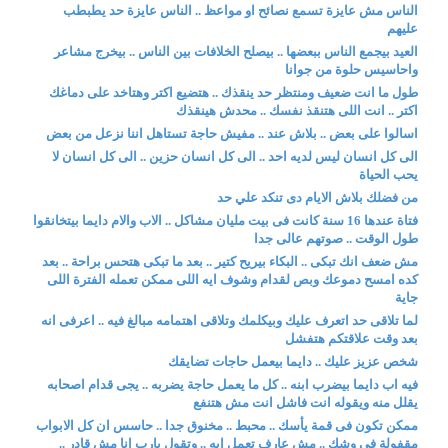
الناس مش عايزة تسمع نصائح او مواعظ .. الناس عايزة حد يطبطب
عليهم
العيد بيجمع الناس ببعضها .. بيصلح الخلافات بين الناس .. بيخرج مشاعر
واحاسيس حلوة من جوانا
طول ما انت ضعيف ومنتظر حد ينقذك .. هتضيع اكتر وهتاخد على دماغك
اكتر .. انت اللى هتنقذ نفسك .. محدش هينقذك
اسالوا على بعض .. بلاش عند .. مفيش حاجة تستاهل اننا نزعل من بعض
الى كل انسان ليس لديه احد .. الى كل انسان حزين .. الى كل انسان لا
يحب الحياة
من فضلك بلاش الايام دى تنكد علي حد
فتاة عندها 16 سنة كانت فى بيت مليان مشاكل .. الاب والام دايما بيتخانقوا
طول الوقت .. صوتهم عالى جدا
مش ضعف انك تبكى .. البكاء بيريح كتير .. بعد ما تبكى هتحس براحة .. بعد
كده امسح دموعك وبص لقدام وشوف ايه اللى ممكن تعمله الفترة اللى
جاية
لما تلاقى حد اتعرف عليك وبيكلمك وتلاقى اهتمامه مبالغ فيه .. اعرفى انه
بعد وقت علاقتكم هتفشل
شخص عزيز عليك .. دايما بيعمل حاجات تضايقك
فيه اب دايما بيضرب ابنه .. كل ما يعمل حاجة يضربه .. يجى قدام اصحابه
يقلل منه ويقوله انت فاشل انت مش هتنفع
ممكن تكون فى قمة يأسك .. محبط .. مخنوق جدا .. حاسس ان كل الابواب
مقفولة فى وشك .. مش عارف تعمل ايه .. وتقول يارب انا مش قادر ..