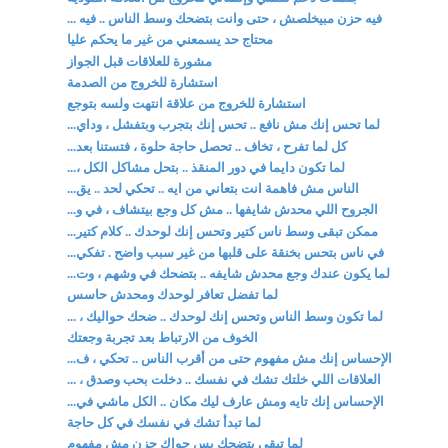
فيه حزن مبيخلصش ، حتى وانت بتضحك وسط الناس .. فيه ...
محتاج حد يسمعني من غير ما يحكم عليا
مشورة للعلاقات قبل الجواز
استشارة للخروج من الصدمة
استشارة للخروج من علاقة انتهت ولسه بتوجع
لما تحس إنك مش نافع .. تحس إنك بتجرب وبتفشل ، وداي...
كل لما تفرح ، تخاف .. تحصل حاجة حلوة ، فتستنا بعد...
لما تكون دايما في دور المنقذ .. بتحل مشاكل الكل ،...
الناس مش فاهمة انت بتعاني من ايه .. تحكي لحد .. يق...
الجروح اللي محدش شايفها .. مش كل وجع بيتشاف ، في و...
ممكن تبقى وسط ناس كتير وتحس إنك لوحدك .. كلام كتير...
في ناس بتحس بخنقة على قلبها من غير سبب واضح . تفكي...
لما يكون عندك وجع محدش شايفه .. بتضحك في وشهم ، وت...
لما تفضل تعافر لوحدك ومحدش حاسس
لما تكون وسط الناس وتحس إنك لوحدك .. ضحك حواليك ، ...
الخوف من الارتباط بعد تجربة وجعتك
الإحساس إنك مش مفهوم حتى من أقرب الناس .. تحكي ، ف...
العلاقات اللي خلتك تشك في نفسك .. دخلت بحب وصدق ، ...
الإحساس إنك تايه ومش عارف ليك مكان .. الكل ماشي في...
لما تبدأ تشك في نفسك في كل حاجة
لما تبقى بتضحك بس جواك حزن مش مفهوم