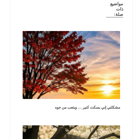
مواضيع
ذات
صلة:
مشكلتي إني بسكت كتير … وبتعب من جوه