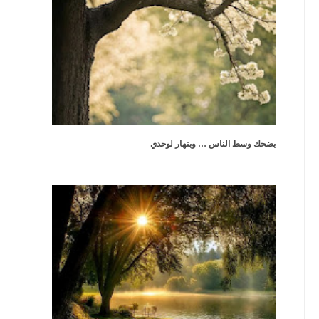
بضحك وسط الناس … وبنهار لوحدي