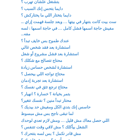
بتشتغل علشان تهرب ؟
دايما بتحس إنك السبب ؟
دايما بتختار اللي ما يختاركش ؟
ست بيت كانت بتنهار في بيتها … وبعد جلسة فهمت إزاي ...
مفيش حاجة اسمها فشل كامل … في حاجة اسمها : لسه
مفه...
عندك طموح بس خايف تبدأ ؟
استشارة بعد فقد شخص غالي
استشارة بعد فشل مشروع أو شغل
محتاج تتصالح مع شكلك ؟
استشارة لشخص حساس زيادة
محتاج تواجه اللي بيحصل ؟
استشارة بعد تجربة إدمان
محتاج ترجع تثق في نفسك ؟
بتمر بخيانة ؟ خسارة ؟ انهيار ؟
محتار تبدأ منين ؟ نفسك تتغير؟
حاسس إنك بتدي الكل ومفيش حد بيديك ؟
لما تبقى ناجح بس مش مبسوط
اللي حصل معاك مش قليل … ومش لازم تعدي لوحدك
الشغل بيأكلك ؟ مش لاقي وقت تتنفس ؟
مش قادر تكمل ؟ بس لسه بتتحرك ؟