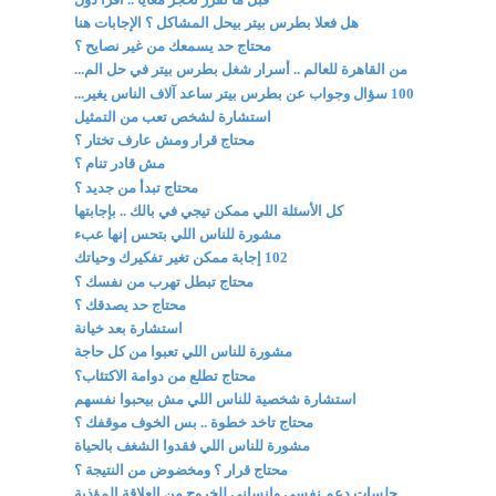
هل فعلا بطرس بيتر بيحل المشاكل ؟ الإجابات هنا
محتاج حد يسمعك من غير نصايح ؟
من القاهرة للعالم .. أسرار شغل بطرس بيتر في حل الم...
100 سؤال وجواب عن بطرس بيتر ساعد آلاف الناس يغير...
استشارة لشخص تعب من التمثيل
محتاج قرار ومش عارف تختار ؟
مش قادر تنام ؟
محتاج تبدأ من جديد ؟
كل الأسئلة اللي ممكن تيجي في بالك .. بإجابتها
مشورة للناس اللي بتحس إنها عبء
102 إجابة ممكن تغير تفكيرك وحياتك
محتاج تبطل تهرب من نفسك ؟
محتاج حد يصدقك ؟
استشارة بعد خيانة
مشورة للناس اللي تعبوا من كل حاجة
محتاج تطلع من دوامة الاكتئاب؟
استشارة شخصية للناس اللي مش بيحبوا نفسهم
محتاج تاخد خطوة .. بس الخوف موقفك ؟
مشورة للناس اللي فقدوا الشغف بالحياة
محتاج قرار ؟ ومخضوض من النتيجة ؟
جلسات دعم نفسي وإنساني للخروج من العلاقة المؤذية