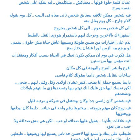
عندك كلمة حلوة قولها .. معندكش .. متتكلمش .. ليه بتنكد على شخص
نفسه يفرح
فيه شخص ممكن تلاقيه بيضايق شخص تانى معاه فى البيت .. كل يوم يقوله
كلام جارح .. كل يوم يقلل منه
الى كل شخص مصدوم .. الى كل شخص مجروح
استهزاءك بالاخرين وجرحك ليهم باستمرار هو زى القتل بالظبط
ندم على اختيارات من سنين طويلة وبسببها عاش حياة مش حلوة .. بيتمنى
لو يرجع بيه الزمن لورا عشان يختار صح
هل فكرت في يوم ان ممكن يكون تعبك في الحياة بسبب أفكار ومعتقدات
انت مؤمن بيها من سنين
افرح وانشر الفرح والبهجة في كل مكان
ساعات بتقابل شخص دايما بيقولك كلام قاسى
دايما بسمع جملة انا بضحى كتير عشان اولادى وكل وقتى ليهم .. ضحى ..
لكن نفسك ليها حق عليك انك تهتم بيها وتسعدها زى ما بتهتم باولادك
وتسعدهم
فيه شخص كان راضي جدا وكان بيشتغل في شركة و مرتبه قليل
فيه زوج كان مهتم بزوجته .. بيعتبرها رقم واحد فى حياته .. دايما كان بيدلعها
وبيحتويها
فيه علاقات بتأذينا .. بنقول عليها صداقة او حب .. لكن هي مش صداقة ولا
حب .. هى تعود
طبطب على بنتك واسمع ليها لاحسن حد تانى يسمع ليها ويضيعها .. طبطبى
على بنتك واسمعى ليها وبلاش عصبية