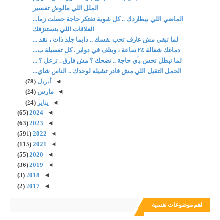
الملل اللي مالوش تفسير
الماضي اللي بيطاردك .. كل شوية تفتكر حاجة حصلت زما...
العلاقات اللي بتستنزفك
لما تبقى مش عارف تحب نفسك .. دايما جلد ذات ، نقد ...
دماغك شغالة ٢٤ ساعة ، وبتلف في دواير . كل تفصيلة ب...
لما تبطل تحس بأي حاجة .. تضحك ؟ مش فارق . تزعل ؟ ...
الحمل التقيل اللي مش قادر تشيله لوحدك .. الناس شاي...
◄
أبريل
(78)
◄
مارس
(24)
◄
يناير
(24)
(65)
2024
◄
(63)
2023
◄
(591)
2022
◄
(115)
2021
◄
(55)
2020
◄
(36)
2019
◄
(3)
2018
◄
(2)
2017
◄
اهم موضوعات نفسية