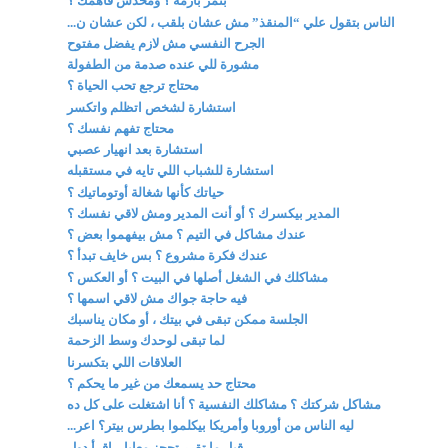
بتمر بأزمة ؟ ومحدش فاهمك ؟
الناس بتقول علي “المنقذ” مش عشان بلقب ، لكن عشان ن...
الجرح النفسي مش لازم يفضل مفتوح
مشورة للي عنده صدمة من الطفولة
محتاج ترجع تحب الحياة ؟
استشارة لشخص اتظلم واتكسر
محتاج تفهم نفسك ؟
استشارة بعد انهيار عصبي
استشارة للشباب اللي تايه في مستقبله
حياتك كأنها شغالة أوتوماتيك ؟
المدير بيكسرك ؟ أو أنت المدير ومش لاقي نفسك ؟
عندك مشاكل في التيم ؟ مش بيفهموا بعض ؟
عندك فكرة مشروع ؟ بس خايف تبدأ ؟
مشاكلك في الشغل أصلها في البيت ؟ أو العكس ؟
فيه حاجة جواك مش لاقي اسمها ؟
الجلسة ممكن تبقى في بيتك ، أو مكان يناسبك
لما تبقى لوحدك وسط الزحمة
العلاقات اللي بتكسرنا
محتاج حد يسمعك من غير ما يحكم ؟
مشاكل شركتك ؟ مشاكلك النفسية ؟ أنا اشتغلت على كل ده
ليه الناس من أوروبا وأمريكا بيكلموا بطرس بيتر؟ اعر...
قبل ما تقرر تحجز معايا .. اقرأ دول