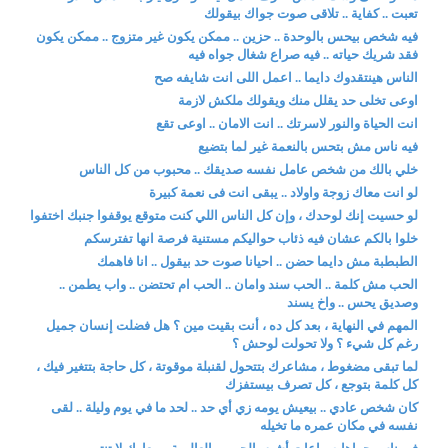
تعبت .. كفاية .. تلاقى صوت جواك بيقولك
فيه شخص بيحس بالوحدة .. حزين .. ممكن يكون غير متزوج .. ممكن يكون
فقد شريك حياته .. فيه صراع شغال جواه فيه
الناس هينتقدوك دايما .. اعمل اللى انت شايفه صح
اوعى تخلى حد يقلل منك ويقولك ملكش لازمة
انت الحياة والنور لاسرتك .. انت الامان .. اوعى تقع
فيه ناس مش بتحس بالنعمة غير لما بتضيع
خلي بالك من شخص عامل نفسه صديقك .. محبوب من كل الناس
لو انت معاك زوجة واولاد .. يبقى انت فى نعمة كبيرة
لو حسيت إنك لوحدك ، وإن كل الناس اللي كنت متوقع يوقفوا جنبك اختفوا
خلوا بالكم عشان فيه ذئاب حواليكم مستنية فرصة انها تفترسكم
الطبطبة مش دايما حضن .. احيانا صوت حد بيقول .. انا فاهمك
الحب مش كلمة .. الحب سند وامان .. الحب ام تحتضن .. واب يطمن ..
وصديق يحس .. واخ يسند
المهم في النهاية ، بعد كل ده ، أنت بقيت مين ؟ هل فضلت إنسان جميل
رغم كل شيء ؟ ولا تحولت لوحش ؟
لما تبقى مضغوط ، مشاعرك بتتحول لقنبلة موقوتة ، كل حاجة بتتغير فيك ،
كل كلمة بتوجع ، كل تصرف بيستفزك
كان شخص عادي .. بيعيش يومه زي أي حد .. لحد ما في يوم وليلة .. لقى
نفسه في مكان عمره ما تخيله