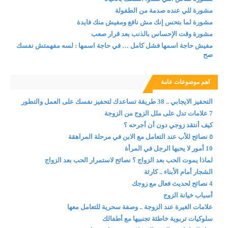
مشورة للي عنده صدمة من الطفولة
مشورة لما بتحس إنك مش نافع ومفيش منك فايدة
مشورة وقت الإحساس بالذنب بعد قرار صعب
مفيش حاجة اسمها فشل كامل … في حاجة اسمها : لسه مفهمتش نفسك
صح
اهم موضوعات عامة
التحفيز الايجابي .. 38 طريقة تساعدك لتحفيز نفسك على العمل والتطور
7 علامات تدل على ملل الزوج من الزوجة
كيف أنتقد زوجي دون أن أجرحه ؟
٥ نصائح للأب عند التعامل مع الابن في مرحلة المراهقة
10 أمور لا يحبها الرجل في المرأة
لماذا يموت الحب بعد الزواج ؟ نصائح لاستمرار الحب بعد الزواج
الشجار أمام الأبناء .. كارثة
4 نصائح لحديث فعال مع زوجك
أسباب خيانة الزوج
علامات الغيرة عند الزوجة .. وصفة سحرية للتعامل معها
سلوكيات تربوية خاطئة تجنبيها مع أطفالك