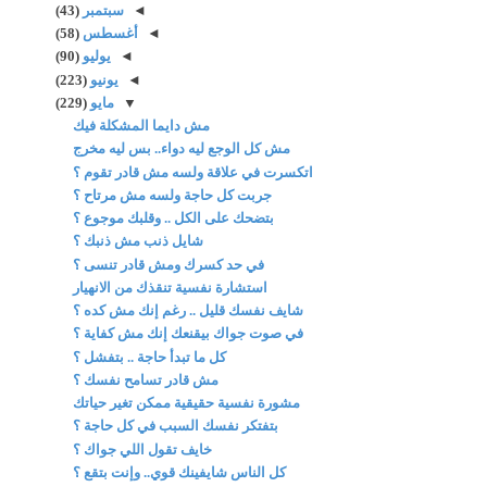
◄
سبتمبر
(43)
◄
أغسطس
(58)
◄
يوليو
(90)
◄
يونيو
(223)
▼
مايو
(229)
مش دايما المشكلة فيك
مش كل الوجع ليه دواء.. بس ليه مخرج
اتكسرت في علاقة ولسه مش قادر تقوم ؟
جربت كل حاجة ولسه مش مرتاح ؟
بتضحك على الكل .. وقلبك موجوع ؟
شايل ذنب مش ذنبك ؟
في حد كسرك ومش قادر تنسى ؟
استشارة نفسية تنقذك من الانهيار
شايف نفسك قليل .. رغم إنك مش كده ؟
في صوت جواك بيقنعك إنك مش كفاية ؟
كل ما تبدأ حاجة .. بتفشل ؟
مش قادر تسامح نفسك ؟
مشورة نفسية حقيقية ممكن تغير حياتك
بتفتكر نفسك السبب في كل حاجة ؟
خايف تقول اللي جواك ؟
كل الناس شايفينك قوي.. وإنت بتقع ؟