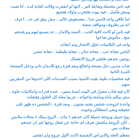
فيه ناس متحملة وشايلة كتير .. لانها لو انفجرت وقالت كفاية كده .. انا تعبت
ومش هكمل .. فيه بيوت هتتخرب واولاد هتضيع
لما تلاقي واحد قاسي جدا .. معندهوش غالى .. مش بيثق فى حد .. اعرف
انه مر بظروف ومواقف صعبة
فيه ناس لو كانت لاقية الحب .. السند والامان .. حد يسمع ليهم ويرشدهم
صح .. مكنوش ضاعوا
واحد فى التلاتينات حاول الانتحار وتم انقاذه
الناس جعانة حب .. جعانة حنان .. جعانة طبطبة .. جعانة حضن
زوجين عندهم طفلين قرروا الانفصال
شاب مدمن دخل مصحة واتعالج وبعد فترة رجع للادمان تانى ودخل المصحة
للمرة التانية
فيه شخصيات طيبة بقيت قاسية بسبب الصدمات اللى اخدوها من المقربين
منهم
كان فيه شاب منعزل فى البيت لمدة سنين .. عنده قدرات وامكانيات حلوة ..
مش بيكلم باباه ومامته واخواته .. جربوا معاه كل الحلول وفشلت
واحدة اتزوجت شخص بتحبه بجنون .. وبعد فترة .. الشخص ده ظهر على
حقيقته وبقى استغلالى وخبيث
زوج جميل وزوجته جميلة كان عندهم 3 بنات .. الزوج يملك 4 محلات ملابس
.. لكن الزوجة مكنتش تعرف اى حاجة عن شغل زوجها غير ان عندهم
محلات بس
معظم العقد والامراض النفسية كانت الاول جروح ولم تشفى