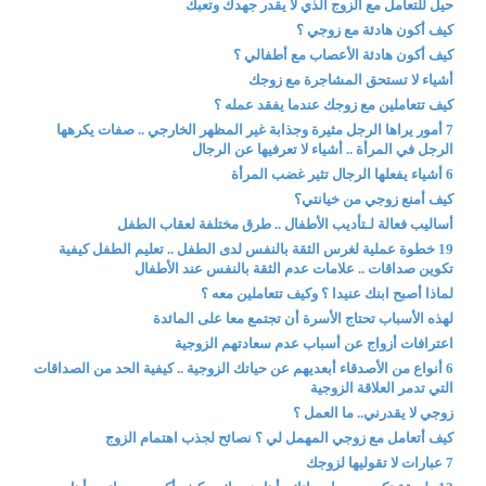
حيل للتعامل مع الزوج الذي لا يقدر جهدك وتعبك
كيف أكون هادئة مع زوجي ؟
كيف أكون هادئة الأعصاب مع أطفالي ؟
أشياء لا تستحق المشاجرة مع زوجك
كيف تتعاملين مع زوجك عندما يفقد عمله ؟
7 أمور يراها الرجل مثيرة وجذابة غير المظهر الخارجي .. صفات يكرهها
الرجل في المرأة .. أشياء لا تعرفيها عن الرجال
6 أشياء يفعلها الرجال تثير غضب المرأة
كيف أمنع زوجي من خيانتي؟
أساليب فعالة لـتأديب الأطفال .. طرق مختلفة لعقاب الطفل
19 خطوة عملية لغرس الثقة بالنفس لدى الطفل .. تعليم الطفل كيفية
تكوين صداقات .. علامات عدم الثقة بالنفس عند الأطفال
لماذا أصبح ابنك عنيدا ؟ وكيف تتعاملين معه ؟
لهذه الأسباب تحتاج الأسرة أن تجتمع معا على المائدة
اعترافات أزواج عن أسباب عدم سعادتهم الزوجية
6 أنواع من الأصدقاء أبعديهم عن حياتك الزوجية .. كيفية الحد من الصداقات
التي تدمر العلاقة الزوجية
زوجي لا يقدرني.. ما العمل ؟
كيف أتعامل مع زوجي المهمل لي ؟ نصائح لجذب اهتمام الزوج
7 عبارات لا تقوليها لزوجك