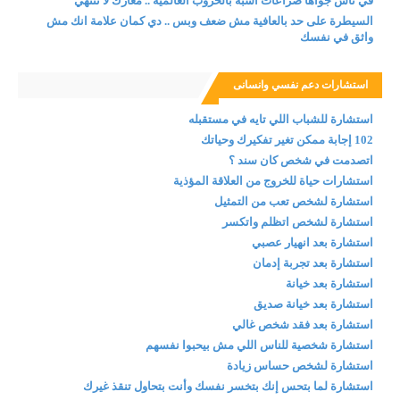
في ناس جواها صراعات أشبه بالحروب العالمية .. معارك لا تنتهي
السيطرة على حد بالعافية مش ضعف وبس .. دي كمان علامة انك مش
واثق في نفسك
استشارات دعم نفسي وانسانى
استشارة للشباب اللي تايه في مستقبله
102 إجابة ممكن تغير تفكيرك وحياتك
اتصدمت في شخص كان سند ؟
استشارات حياة للخروج من العلاقة المؤذية
استشارة لشخص تعب من التمثيل
استشارة لشخص اتظلم واتكسر
استشارة بعد انهيار عصبي
استشارة بعد تجربة إدمان
استشارة بعد خيانة
استشارة بعد خيانة صديق
استشارة بعد فقد شخص غالي
استشارة شخصية للناس اللي مش بيحبوا نفسهم
استشارة لشخص حساس زيادة
استشارة لما بتحس إنك بتخسر نفسك وأنت بتحاول تنقذ غيرك