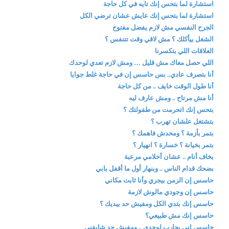
استشارة لما بتحس إنك تايه في كل حاجة
استشارة لما بتحس إنك عايش عشان ترضي الكل
الجرح النفسي مش لازم يفضل مفتوح
الشغل بيأكلك ؟ مش لاقي وقت تتنفس ؟
العلاقات اللي بتكسرنا
اللي حصل معاك مش قليل … ومش لازم تعدي لوحدك
أنا بتصرف عادي.. بس حاسس إن في حاجة غلط جوايا
أنا طول الوقت خايف .. من كل حاجة
أنا مش مرتاح .. ومش عارف ليه
بتحس إنك اتحرمت من طفولتك ؟
بتشتغل علشان تهرب ؟
بتمر بأزمة ؟ ومحدش فاهمك ؟
بتمر بخيانة ؟ خسارة ؟ انهيار ؟
بخاف أنام .. عشان أحلامي مرعبة
بضحك قدام الناس .. وبنهار أول ما أقفل بابي
حاسس إن الزمن بيجري وأنا ثابت مكاني
حاسس إن وجودي مالوش لازمة
حاسس إنك بتدي الكل ومفيش حد بيديك ؟
حاسس إنك مش طبيعي؟
حاسس إني بحارب لوحدي .. ومفيش حد شايفني