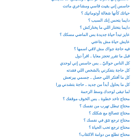
حاسس إني بقيت قاسي ومشاعري ماتت
حياتك كأنها شغالة أوتوماتيك ؟
دايما بتحس إنك السبب ؟
دايما بتختار اللي ما يختاركش ؟
عايز تبدأ حياة جديدة بس الماضي مسكك ؟
عايش حياة مش بتاعتي
فيه حاجة جواك مش لاقي اسمها ؟
قبل ما تقرر تحجز معايا .. اقرأ دول
كل الناس حواليّ .. بس حاسس إني لوحدي
كل حاجة بتفكرني بالشخص اللي فقدته
كل ما أفتكر اللي حصل .. جسمي بيرتعش
كل ما بحاول أبدأ من جديد .. حاجة بتشدني ورا
لما تبقى لوحدك وسط الزحمة
محتاج تاخد خطوة .. بس الخوف موقفك ؟
محتاج تبطل تهرب من نفسك ؟
محتاج تتصالح مع شكلك ؟
محتاج ترجع تثق في نفسك ؟
محتاج ترجع تحب الحياة ؟
محتاج تطلع من دوامة الاكتئاب؟