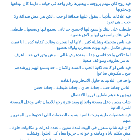
فيه زوج كان مهتم بزوجته .. بيعتبرها رقم واحد فى حياته .. دايما كان بيدلعها
وبيحتويها
فيه علاقات بتأذينا .. بنقول عليها صداقة او حب .. لكن هي مش صداقة ولا
حب .. هى تعود
طبطب على بنتك واسمع ليها لاحسن حد تانى يسمع ليها ويضيعها .. طبطبى
على بنتك واسمعى ليها وبلاش عصبية
فيه ناس متحملة وشايلة كتير .. لانها لو انفجرت وقالت كفاية كده .. انا تعبت
ومش هكمل .. فيه بيوت هتتخرب واولاد هتضيع
لما تلاقي واحد قاسي جدا .. معندهوش غالى .. مش بيثق فى حد .. اعرف
انه مر بظروف ومواقف صعبة
فيه ناس لو كانت لاقية الحب .. السند والامان .. حد يسمع ليهم ويرشدهم
صح .. مكنوش ضاعوا
واحد فى التلاتينات حاول الانتحار وتم انقاذه
الناس جعانة حب .. جعانة حنان .. جعانة طبطبة .. جعانة حضن
زوجين عندهم طفلين قرروا الانفصال
شاب مدمن دخل مصحة واتعالج وبعد فترة رجع للادمان تانى ودخل المصحة
للمرة التانية
فيه شخصيات طيبة بقيت قاسية بسبب الصدمات اللى اخدوها من المقربين
منهم
كان فيه شاب منعزل فى البيت لمدة سنين .. عنده قدرات وامكانيات حلوة ..
مش بيكلم باباه ومامته واخواته .. جربوا معاه كل الحلول وفشلت