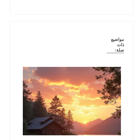
مواضيع
ذات
صلة: