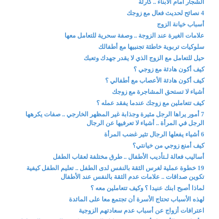
الشجار أمام الأبناء .. كارثة
4 نصائح لحديث فعال مع زوجك
أسباب خيانة الزوج
علامات الغيرة عند الزوجة .. وصفة سحرية للتعامل معها
سلوكيات تربوية خاطئة تجنبيها مع أطفالك
حيل للتعامل مع الزوج الذي لا يقدر جهدك وتعبك
كيف أكون هادئة مع زوجي ؟
كيف أكون هادئة الأعصاب مع أطفالي ؟
أشياء لا تستحق المشاجرة مع زوجك
كيف تتعاملين مع زوجك عندما يفقد عمله ؟
7 أمور يراها الرجل مثيرة وجذابة غير المظهر الخارجي .. صفات يكرهها
الرجل في المرأة .. أشياء لا تعرفيها عن الرجال
6 أشياء يفعلها الرجال تثير غضب المرأة
كيف أمنع زوجي من خيانتي؟
أساليب فعالة لـتأديب الأطفال .. طرق مختلفة لعقاب الطفل
19 خطوة عملية لغرس الثقة بالنفس لدى الطفل .. تعليم الطفل كيفية
تكوين صداقات .. علامات عدم الثقة بالنفس عند الأطفال
لماذا أصبح ابنك عنيدا ؟ وكيف تتعاملين معه ؟
لهذه الأسباب تحتاج الأسرة أن تجتمع معا على المائدة
اعترافات أزواج عن أسباب عدم سعادتهم الزوجية