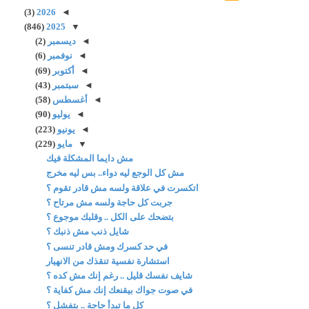
(3)
2026
◄
(846)
2025
▼
◄
ديسمبر
(2)
◄
نوفمبر
(6)
◄
أكتوبر
(69)
◄
سبتمبر
(43)
◄
أغسطس
(58)
◄
يوليو
(90)
◄
يونيو
(223)
▼
مايو
(229)
مش دايما المشكلة فيك
مش كل الوجع ليه دواء.. بس ليه مخرج
اتكسرت في علاقة ولسه مش قادر تقوم ؟
جربت كل حاجة ولسه مش مرتاح ؟
بتضحك على الكل .. وقلبك موجوع ؟
شايل ذنب مش ذنبك ؟
في حد كسرك ومش قادر تنسى ؟
استشارة نفسية تنقذك من الانهيار
شايف نفسك قليل .. رغم إنك مش كده ؟
في صوت جواك بيقنعك إنك مش كفاية ؟
كل ما تبدأ حاجة .. بتفشل ؟