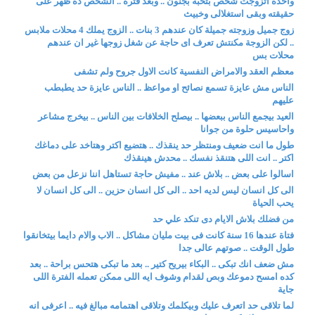
واحدة اتزوجت شخص بتحبه بجنون .. وبعد فترة .. الشخص ده ظهر على
حقيقته وبقى استغلالى وخبيث
زوج جميل وزوجته جميلة كان عندهم 3 بنات .. الزوج يملك 4 محلات ملابس
.. لكن الزوجة مكنتش تعرف اى حاجة عن شغل زوجها غير ان عندهم
محلات بس
معظم العقد والامراض النفسية كانت الاول جروح ولم تشفى
الناس مش عايزة تسمع نصائح او مواعظ .. الناس عايزة حد يطبطب
عليهم
العيد بيجمع الناس ببعضها .. بيصلح الخلافات بين الناس .. بيخرج مشاعر
واحاسيس حلوة من جوانا
طول ما انت ضعيف ومنتظر حد ينقذك .. هتضيع اكتر وهتاخد على دماغك
اكتر .. انت اللى هتنقذ نفسك .. محدش هينقذك
اسالوا على بعض .. بلاش عند .. مفيش حاجة تستاهل اننا نزعل من بعض
الى كل انسان ليس لديه احد .. الى كل انسان حزين .. الى كل انسان لا
يحب الحياة
من فضلك بلاش الايام دى تنكد علي حد
فتاة عندها 16 سنة كانت فى بيت مليان مشاكل .. الاب والام دايما بيتخانقوا
طول الوقت .. صوتهم عالى جدا
مش ضعف انك تبكى .. البكاء بيريح كتير .. بعد ما تبكى هتحس براحة .. بعد
كده امسح دموعك وبص لقدام وشوف ايه اللى ممكن تعمله الفترة اللى
جاية
لما تلاقى حد اتعرف عليك وبيكلمك وتلاقى اهتمامه مبالغ فيه .. اعرفى انه