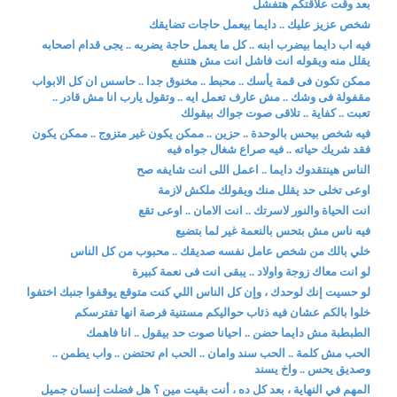
بعد وقت علاقتكم هتفشل
شخص عزيز عليك .. دايما بيعمل حاجات تضايقك
فيه اب دايما بيضرب ابنه .. كل ما يعمل حاجة يضربه .. يجى قدام اصحابه
يقلل منه ويقوله انت فاشل انت مش هتنفع
ممكن تكون فى قمة يأسك .. محبط .. مخنوق جدا .. حاسس ان كل الابواب
مقفولة فى وشك .. مش عارف تعمل ايه .. وتقول يارب انا مش قادر ..
تعبت .. كفاية .. تلاقى صوت جواك بيقولك
فيه شخص بيحس بالوحدة .. حزين .. ممكن يكون غير متزوج .. ممكن يكون
فقد شريك حياته .. فيه صراع شغال جواه فيه
الناس هينتقدوك دايما .. اعمل اللى انت شايفه صح
اوعى تخلى حد يقلل منك ويقولك ملكش لازمة
انت الحياة والنور لاسرتك .. انت الامان .. اوعى تقع
فيه ناس مش بتحس بالنعمة غير لما بتضيع
خلي بالك من شخص عامل نفسه صديقك .. محبوب من كل الناس
لو انت معاك زوجة واولاد .. يبقى انت فى نعمة كبيرة
لو حسيت إنك لوحدك ، وإن كل الناس اللي كنت متوقع يوقفوا جنبك اختفوا
خلوا بالكم عشان فيه ذئاب حواليكم مستنية فرصة انها تفترسكم
الطبطبة مش دايما حضن .. احيانا صوت حد بيقول .. انا فاهمك
الحب مش كلمة .. الحب سند وامان .. الحب ام تحتضن .. واب يطمن ..
وصديق يحس .. واخ يسند
المهم في النهاية ، بعد كل ده ، أنت بقيت مين ؟ هل فضلت إنسان جميل