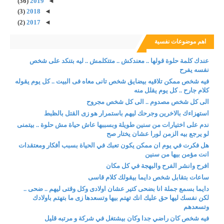
(36)
2019
◄
(3)
2018
◄
(2)
2017
◄
اهم موضوعات نفسية
عندك كلمة حلوة قولها .. معندكش .. متتكلمش .. ليه بتنكد على شخص
نفسه يفرح
فيه شخص ممكن تلاقيه بيضايق شخص تانى معاه فى البيت .. كل يوم يقوله
كلام جارح .. كل يوم يقلل منه
الى كل شخص مصدوم .. الى كل شخص مجروح
استهزاءك بالاخرين وجرحك ليهم باستمرار هو زى القتل بالظبط
ندم على اختيارات من سنين طويلة وبسببها عاش حياة مش حلوة .. بيتمنى
لو يرجع بيه الزمن لورا عشان يختار صح
هل فكرت في يوم ان ممكن يكون تعبك في الحياة بسبب أفكار ومعتقدات
انت مؤمن بيها من سنين
افرح وانشر الفرح والبهجة في كل مكان
ساعات بتقابل شخص دايما بيقولك كلام قاسى
دايما بسمع جملة انا بضحى كتير عشان اولادى وكل وقتى ليهم .. ضحى ..
لكن نفسك ليها حق عليك انك تهتم بيها وتسعدها زى ما بتهتم باولادك
وتسعدهم
فيه شخص كان راضي جدا وكان بيشتغل في شركة و مرتبه قليل