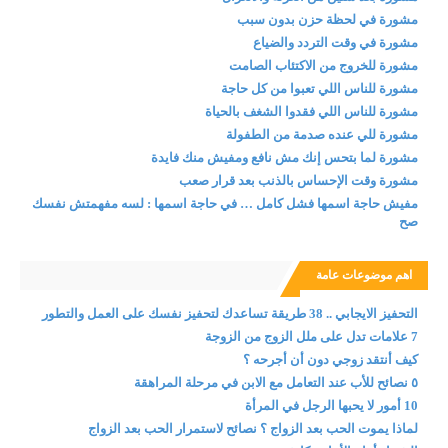
مشورة في لحظة حزن بدون سبب
مشورة في وقت التردد والضياع
مشورة للخروج من الاكتئاب الصامت
مشورة للناس اللي تعبوا من كل حاجة
مشورة للناس اللي فقدوا الشغف بالحياة
مشورة للي عنده صدمة من الطفولة
مشورة لما بتحس إنك مش نافع ومفيش منك فايدة
مشورة وقت الإحساس بالذنب بعد قرار صعب
مفيش حاجة اسمها فشل كامل … في حاجة اسمها : لسه مفهمتش نفسك
صح
اهم موضوعات عامة
التحفيز الايجابي .. 38 طريقة تساعدك لتحفيز نفسك على العمل والتطور
7 علامات تدل على ملل الزوج من الزوجة
كيف أنتقد زوجي دون أن أجرحه ؟
٥ نصائح للأب عند التعامل مع الابن في مرحلة المراهقة
10 أمور لا يحبها الرجل في المرأة
لماذا يموت الحب بعد الزواج ؟ نصائح لاستمرار الحب بعد الزواج