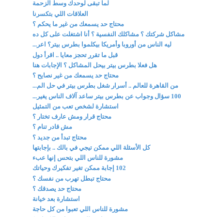
لما تبقى لوحدك وسط الزحمة
العلاقات اللي بتكسرنا
محتاج حد يسمعك من غير ما يحكم ؟
مشاكل شركتك ؟ مشاكلك النفسية ؟ أنا اشتغلت على كل ده
ليه الناس من أوروبا وأمريكا بيكلموا بطرس بيتر؟ اعر...
قبل ما تقرر تحجز معايا .. اقرأ دول
هل فعلا بطرس بيتر بيحل المشاكل ؟ الإجابات هنا
محتاج حد يسمعك من غير نصايح ؟
من القاهرة للعالم .. أسرار شغل بطرس بيتر في حل الم...
100 سؤال وجواب عن بطرس بيتر ساعد آلاف الناس يغير...
استشارة لشخص تعب من التمثيل
محتاج قرار ومش عارف تختار ؟
مش قادر تنام ؟
محتاج تبدأ من جديد ؟
كل الأسئلة اللي ممكن تيجي في بالك .. بإجابتها
مشورة للناس اللي بتحس إنها عبء
102 إجابة ممكن تغير تفكيرك وحياتك
محتاج تبطل تهرب من نفسك ؟
محتاج حد يصدقك ؟
استشارة بعد خيانة
مشورة للناس اللي تعبوا من كل حاجة