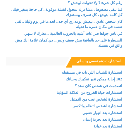
رغم كل شيء ؟ ولا تحولت لوحش ؟
لما تبقى مضغوط ، مشاعرك بتتحول لقنبلة موقوتة ، كل حاجة بتتغير فيك ،
كل كلمة بتوجع ، كل تصرف بيستفزك
كان شخص عادي .. بيعيش يومه زي أي حد .. لحد ما في يوم وليلة .. لقى
نفسه في مكان عمره ما تخيله
في ناس جواها صراعات أشبه بالحروب العالمية .. معارك لا تنتهي
السيطرة على حد بالعافية مش ضعف وبس .. دي كمان علامة انك مش
واثق في نفسك
استشارات دعم نفسي وانسانى
استشارة للشباب اللي تايه في مستقبله
102 إجابة ممكن تغير تفكيرك وحياتك
اتصدمت في شخص كان سند ؟
استشارات حياة للخروج من العلاقة المؤذية
استشارة لشخص تعب من التمثيل
استشارة لشخص اتظلم واتكسر
استشارة بعد انهيار عصبي
استشارة بعد تجربة إدمان
استشارة بعد خيانة