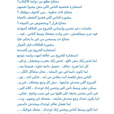
محتاج تطلع من دوامة الاكتئاب؟
استشارة شخصية للناس اللي مش بيحبوا نفسهم
محتاج تاخد خطوة .. بس الخوف موقفك ؟
مشورة للناس اللي فقدوا الشغف بالحياة
محتاج قرار ؟ ومخضوض من النتيجة ؟
جلسات دعم نفسي وإنساني للخروج من العلاقة المؤذية
فيه حزن مبيخلصش ، حتى وانت بتضحك وسط الناس .. فيه ...
محتاج حد يسمعني من غير ما يحكم عليا
مشورة للعلاقات قبل الجواز
استشارة للخروج من الصدمة
استشارة للخروج من علاقة انتهت ولسه بتوجع
لما تحس إنك مش نافع .. تحس إنك بتجرب وبتفشل ، وداي...
كل لما تفرح ، تخاف .. تحصل حاجة حلوة ، فتستنا بعد...
لما تكون دايما في دور المنقذ .. بتحل مشاكل الكل ،...
الناس مش فاهمة انت بتعاني من ايه .. تحكي لحد .. يق...
الجروح اللي محدش شايفها .. مش كل وجع بيتشاف ، في و...
ممكن تبقى وسط ناس كتير وتحس إنك لوحدك .. كلام كتير...
في ناس بتحس بخنقة على قلبها من غير سبب واضح . تفكي...
لما يكون عندك وجع محدش شايفه .. بتضحك في وشهم ، وت...
لما تفضل تعافر لوحدك ومحدش حاسس
لما تكون وسط الناس وتحس إنك لوحدك .. ضحك حواليك ، ...