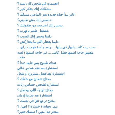
اتصدمت في شخص كان سند ؟
مشكلتك إنك بتفكر كتير ؟
عايز تبدأ حياة جديدة بس الماضي مسكك ؟
حاسس إنك مش طبيعي؟
بتحس إنك اتحرمت من طفولتك ؟
بتشتغل علشان تهرب ؟
دايما بتحس إنك السبب ؟
دايما بتختار اللي ما يختاركش ؟
ست بيت كانت بتنهار في بيتها … وبعد جلسة فهمت إزاي ...
مفيش حاجة اسمها فشل كامل … في حاجة اسمها : لسه
مفه...
عندك طموح بس خايف تبدأ ؟
استشارة بعد فقد شخص غالي
استشارة بعد فشل مشروع أو شغل
محتاج تتصالح مع شكلك ؟
استشارة لشخص حساس زيادة
محتاج تواجه اللي بيحصل ؟
استشارة بعد تجربة إدمان
محتاج ترجع تثق في نفسك ؟
بتمر بخيانة ؟ خسارة ؟ انهيار ؟
محتار تبدأ منين ؟ نفسك تتغير؟