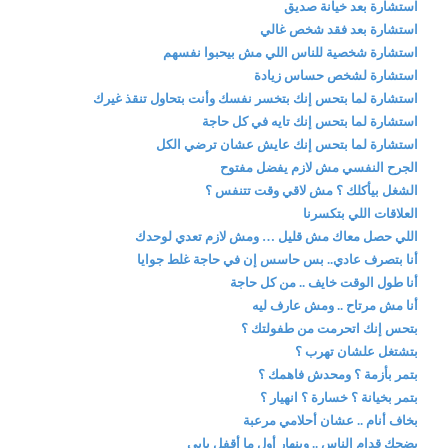
استشارة بعد خيانة صديق
استشارة بعد فقد شخص غالي
استشارة شخصية للناس اللي مش بيحبوا نفسهم
استشارة لشخص حساس زيادة
استشارة لما بتحس إنك بتخسر نفسك وأنت بتحاول تنقذ غيرك
استشارة لما بتحس إنك تايه في كل حاجة
استشارة لما بتحس إنك عايش عشان ترضي الكل
الجرح النفسي مش لازم يفضل مفتوح
الشغل بيأكلك ؟ مش لاقي وقت تتنفس ؟
العلاقات اللي بتكسرنا
اللي حصل معاك مش قليل … ومش لازم تعدي لوحدك
أنا بتصرف عادي.. بس حاسس إن في حاجة غلط جوايا
أنا طول الوقت خايف .. من كل حاجة
أنا مش مرتاح .. ومش عارف ليه
بتحس إنك اتحرمت من طفولتك ؟
بتشتغل علشان تهرب ؟
بتمر بأزمة ؟ ومحدش فاهمك ؟
بتمر بخيانة ؟ خسارة ؟ انهيار ؟
بخاف أنام .. عشان أحلامي مرعبة
بضحك قدام الناس .. وبنهار أول ما أقفل بابي