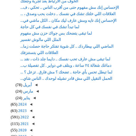
الخوف من الارتباط بعد تجربة وجعتك
الإحساس إنك مش مفهوم حتى من أقرب الناس .. تحكي ، ف...
العلاقات اللي خلتك تشك في نفسك .. دخلت بحب وصدق ، ...
الإحساس إنك تايه ومش عارف ليك مكان .. الكل ماشي في...
لما تبدأ تشك في نفسك في كل حاجة
لما تبقى بتضحك بس جواك حزن مش مفهوم
الملل اللي مالوش تفسير
الماضي اللي بيطاردك .. كل شوية تفتكر حاجة حصلت زما...
العلاقات اللي بتستنزفك
لما تبقى مش عارف تحب نفسك .. دايما جلد ذات ، نقد ...
دماغك شغالة ٢٤ ساعة ، وبتلف في دواير . كل تفصيلة ب...
لما تبطل تحس بأي حاجة .. تضحك ؟ مش فارق . تزعل ؟ ...
الحمل التقيل اللي مش قادر تشيله لوحدك .. الناس شاي...
◄
أبريل
(78)
◄
مارس
(24)
◄
يناير
(24)
(65)
2024
◄
(63)
2023
◄
(591)
2022
◄
(115)
2021
◄
(55)
2020
◄