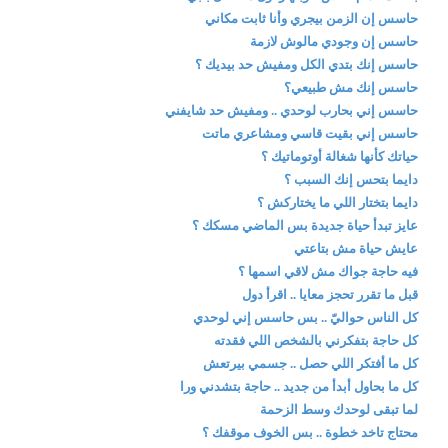
حاسس إن الزمن بيجري وأنا ثابت مكاني
حاسس إن وجودي مالوش لازمة
حاسس إنك بتدي الكل ومفيش حد بيديك ؟
حاسس إنك مش طبيعي؟
حاسس إني بحارب لوحدي .. ومفيش حد شايفني
حاسس إني بقيت قاسي ومشاعري ماتت
حياتك كأنها شغالة أوتوماتيك ؟
دايما بتحس إنك السبب ؟
دايما بتختار اللي ما يختاركش ؟
عايز تبدأ حياة جديدة بس الماضي مسكك ؟
عايش حياة مش بتاعتي
فيه حاجة جواك مش لاقي اسمها ؟
قبل ما تقرر تحجز معايا .. اقرأ دول
كل الناس حواليّ .. بس حاسس إني لوحدي
كل حاجة بتفكرني بالشخص اللي فقدته
كل ما أفتكر اللي حصل .. جسمي بيرتعش
كل ما بحاول أبدأ من جديد .. حاجة بتشدني ورا
لما تبقى لوحدك وسط الزحمة
محتاج تاخد خطوة .. بس الخوف موقفك ؟