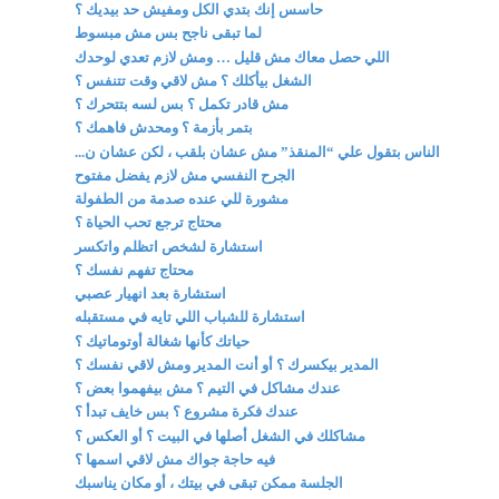
حاسس إنك بتدي الكل ومفيش حد بيديك ؟
لما تبقى ناجح بس مش مبسوط
اللي حصل معاك مش قليل … ومش لازم تعدي لوحدك
الشغل بيأكلك ؟ مش لاقي وقت تتنفس ؟
مش قادر تكمل ؟ بس لسه بتتحرك ؟
بتمر بأزمة ؟ ومحدش فاهمك ؟
الناس بتقول علي “المنقذ” مش عشان بلقب ، لكن عشان ن...
الجرح النفسي مش لازم يفضل مفتوح
مشورة للي عنده صدمة من الطفولة
محتاج ترجع تحب الحياة ؟
استشارة لشخص اتظلم واتكسر
محتاج تفهم نفسك ؟
استشارة بعد انهيار عصبي
استشارة للشباب اللي تايه في مستقبله
حياتك كأنها شغالة أوتوماتيك ؟
المدير بيكسرك ؟ أو أنت المدير ومش لاقي نفسك ؟
عندك مشاكل في التيم ؟ مش بيفهموا بعض ؟
عندك فكرة مشروع ؟ بس خايف تبدأ ؟
مشاكلك في الشغل أصلها في البيت ؟ أو العكس ؟
فيه حاجة جواك مش لاقي اسمها ؟
الجلسة ممكن تبقى في بيتك ، أو مكان يناسبك