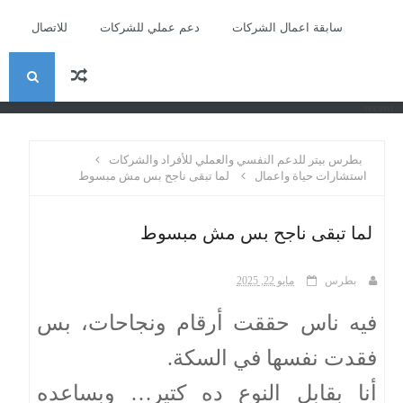
سابقة اعمال الشركات
دعم عملي للشركات
للاتصال
ا
recent
ل
بطرس بيتر للدعم النفسي والعملي للأفراد والشركات
ب
استشارات حياة واعمال
لما تبقى ناجح بس مش مبسوط
ح
لما تبقى ناجح بس مش مبسوط
ث
بطرس
مايو 22, 2025
فيه ناس حققت أرقام ونجاحات، بس
فقدت نفسها في السكة.
أنا بقابل النوع ده كتير… وبساعده