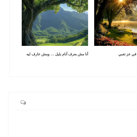
 في عز تعبي
أنا مش بعرف أنام بليل … ومش عارف ليه