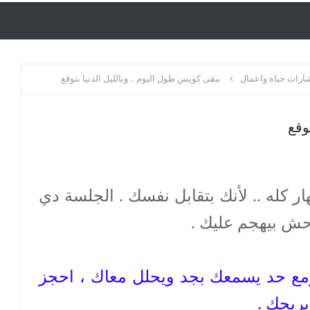
رات حياة واعمال
ببقى كويس طول اليوم .. وبالليل الدنيا بتوقع
وقع
 كله .. لأنك بتقابل نفسك . الجلسة دي
ش بيهجم عليك .
ومع حد يسمعك بجد ويحلل معاك ، احجز
يريحك .