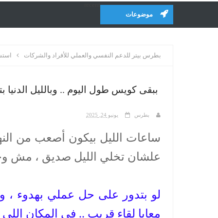
recent
موضوعات
بطرس بيتر للدعم النفسي والعملي للأفراد والشركات
استشا
ببقى كويس طول اليوم .. وبالليل الدنيا بت
بطرس
يونيو 24, 2025
ساعات الليل بيكون أصعب من النهار
علشان تخلي الليل صديق ، مش وح
لو بتدور على حل عملي بهدوء ، 
معايا لقاء قريب .. في المكان اللي 