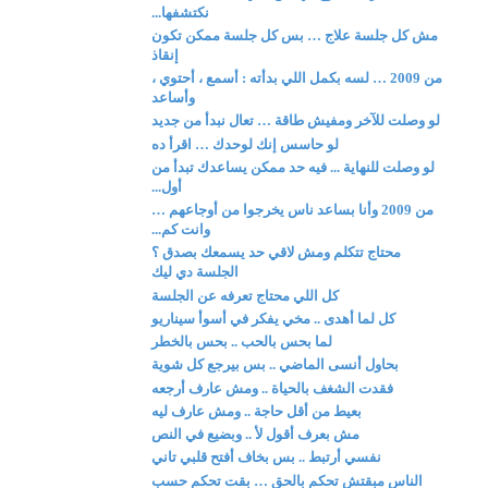
نكتشفها...
مش كل جلسة علاج … بس كل جلسة ممكن تكون
إنقاذ
من 2009 … لسه بكمل اللي بدأته : أسمع ، أحتوي ،
وأساعد
لو وصلت للآخر ومفيش طاقة … تعال نبدأ من جديد
لو حاسس إنك لوحدك … اقرأ ده
لو وصلت للنهاية ... فيه حد ممكن يساعدك تبدأ من
أول...
من 2009 وأنا بساعد ناس يخرجوا من أوجاعهم …
وانت كم...
محتاج تتكلم ومش لاقي حد يسمعك بصدق ؟
الجلسة دي ليك
كل اللي محتاج تعرفه عن الجلسة
كل لما أهدى .. مخي يفكر في أسوأ سيناريو
لما بحس بالحب .. بحس بالخطر
بحاول أنسى الماضي .. بس بيرجع كل شوية
فقدت الشغف بالحياة .. ومش عارف أرجعه
بعيط من أقل حاجة .. ومش عارف ليه
مش بعرف أقول لأ .. وبضيع في النص
نفسي أرتبط .. بس بخاف أفتح قلبي تاني
الناس مبقتش تحكم بالحق … بقت تحكم حسب