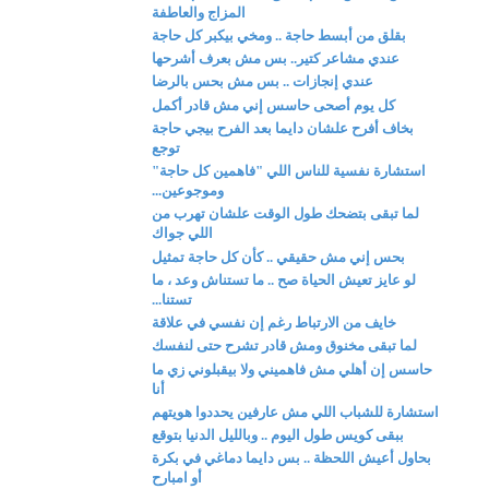
المزاج والعاطفة
بقلق من أبسط حاجة .. ومخي بيكبر كل حاجة
عندي مشاعر كتير.. بس مش بعرف أشرحها
عندي إنجازات .. بس مش بحس بالرضا
كل يوم أصحى حاسس إني مش قادر أكمل
بخاف أفرح علشان دايما بعد الفرح بيجي حاجة
توجع
استشارة نفسية للناس اللي "فاهمين كل حاجة"
وموجوعين...
لما تبقى بتضحك طول الوقت علشان تهرب من
اللي جواك
بحس إني مش حقيقي .. كأن كل حاجة تمثيل
لو عايز تعيش الحياة صح .. ما تستناش وعد ، ما
تستنا...
خايف من الارتباط رغم إن نفسي في علاقة
لما تبقى مخنوق ومش قادر تشرح حتى لنفسك
حاسس إن أهلي مش فاهميني ولا بيقبلوني زي ما
أنا
استشارة للشباب اللي مش عارفين يحددوا هويتهم
ببقى كويس طول اليوم .. وبالليل الدنيا بتوقع
بحاول أعيش اللحظة .. بس دايما دماغي في بكرة
أو امبارح