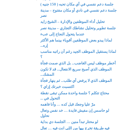
جلسة دعم نفسي في أي مكان تحبه ( 150 جنيه )
جلسة دعم نفسي في نادي أو مكان مفتوح – مدينة
نصر
تحليل أداء الموظفين والإدارة – الشيخ زايد
جلسة تطوير وتحليل نشاطك التجاري – مدينة نصر
عندما يتحول النجاح إلى عبء
لماذا يبدو بعض الموظفين أقوياء بينما هم الأكثر
إره...
لماذا يستقيل الموظف الجيد رغم أن راتبه مناسب
؟
أخطر موظف ليس الغاضب... بل الذي صمت فجأة
الموظف الذي أصبح سريع الانفعال... قد لا تكون
المشك...
الموظف الذي لا يرفض أي طلب... ثم ينهار فجأة
اكتسبت خبرتك إزاي ؟
محتاج تتكلم ؟ جلسة واحدة ممكن تبقى نقطة
التحول في ...
مرّ عليا وجعك قبل كده … وأنا فاهمه
لو حاسس إن مفيش فايدة … خد نفس وتعال
نحاول
لو محتار تبدأ منين … الجلسة دي بداية
فيه طريقة تخرج بيها من اللي انت فيه … تعال