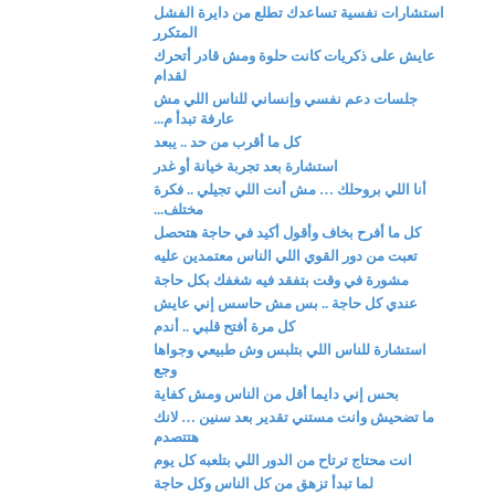
استشارات نفسية تساعدك تطلع من دايرة الفشل
المتكرر
عايش على ذكريات كانت حلوة ومش قادر أتحرك
لقدام
جلسات دعم نفسي وإنساني للناس اللي مش
عارفة تبدأ م...
كل ما أقرب من حد .. يبعد
استشارة بعد تجربة خيانة أو غدر
أنا اللي بروحلك … مش أنت اللي تجيلي .. فكرة
مختلف...
كل ما أفرح بخاف وأقول أكيد في حاجة هتحصل
تعبت من دور القوي اللي الناس معتمدين عليه
مشورة في وقت بتفقد فيه شغفك بكل حاجة
عندي كل حاجة .. بس مش حاسس إني عايش
كل مرة أفتح قلبي .. أندم
استشارة للناس اللي بتلبس وش طبيعي وجواها
وجع
بحس إني دايما أقل من الناس ومش كفاية
ما تضحيش وانت مستني تقدير بعد سنين … لانك
هتتصدم
انت محتاج ترتاح من الدور اللي بتلعبه كل يوم
لما تبدأ تزهق من كل الناس وكل حاجة