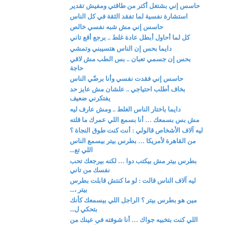
حاسس إني بشتغل أكتر من طاقتي ومفيش تقدير
استشارة نفسية لما تفقد الثقة في كل الناس
حاسس إني مش شبه نفسي خالص
كل لما أحاول أبطل عادة غلط .. برجع أقع تاني
دايما بحس إن الناس هتسيبني وتمشي
بحس إن جسمي تعبان .. بس الطب مش لاقي
حاجة
حاسس إني فقدت نفسي وأنا برضّي الناس
بخاف أطلب احتياجي .. علشان مش عايز حد
يفتكرني ضعيف
دايما باختار الناس الغلط .. ومش عارف ليه
مش بس بسمعك … أنا بسمع اللي عمرك ما قلته
ليه آلاف الأشخاص قالولي : أنت كنت طوق النجاة ؟
من القاهرة لأمريكا … بطرس بيتر بيسمع الناس
اللي تع...
بطرس بيتر مش بيكتب دوا … لكنه بيرجعك تحب
نفسك من تاني
ليه آلاف الناس قالت : لو ما كنتش قابلت بطرس
بيتر ،...
مين هو بطرس بيتر ؟ الراجل اللي بيسمعك كأنك
بتحكي ل...
اللي كنت بتخبيه جواك … أنا شوفته في عينك من