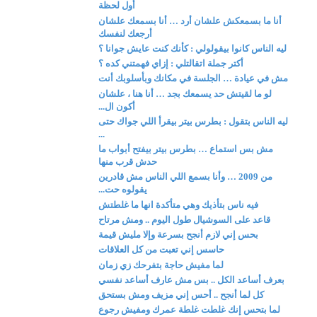
أول لحظة
أنا ما بسمعكش علشان أرد … أنا بسمعك علشان
أرجعك لنفسك
ليه الناس كانوا بيقولولي : كأنك كنت عايش جوانا ؟
أكتر جملة اتقالتلي : إزاي فهمتني كده ؟
مش في عيادة … الجلسة في مكانك وبأسلوبك أنت
لو ما لقيتش حد يسمعك بجد … أنا هنا ، علشان
أكون ال...
ليه الناس بتقول : بطرس بيتر بيقرأ اللي جواك حتى
...
مش بس استماع … بطرس بيتر بيفتح أبواب ما
حدش قرب منها
من 2009 … وأنا بسمع اللي الناس مش قادرين
يقولوه حت...
فيه ناس بتأذيك وهي متأكدة انها ما غلطتش
قاعد على السوشيال طول اليوم .. ومش مرتاح
بحس إني لازم أنجح بسرعة وإلا مليش قيمة
حاسس إني تعبت من كل العلاقات
لما مفيش حاجة بتفرحك زي زمان
بعرف أساعد الكل .. بس مش عارف أساعد نفسي
كل لما أنجح .. أحس إني مزيف ومش بستحق
لما بتحس إنك غلطت غلطة عمرك ومفيش رجوع