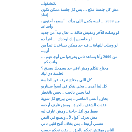
نكتشفها...
مش كل جلسة علاج … بس كل جلسة ممكن تكون
إنقاذ
من 2009 … لسه بكمل اللي بدأته : أسمع ، أحتوي ،
وأساعد
لو وصلت للآخر ومفيش طاقة … تعال نبدأ من جديد
لو حاسس إنك لوحدك … اقرأ ده
لو وصلت للنهاية ... فيه حد ممكن يساعدك تبدأ من
أول...
من 2009 وأنا بساعد ناس يخرجوا من أوجاعهم …
وانت كم...
محتاج تتكلم ومش لاقي حد يسمعك بصدق ؟
الجلسة دي ليك
كل اللي محتاج تعرفه عن الجلسة
كل لما أهدى .. مخي يفكر في أسوأ سيناريو
لما بحس بالحب .. بحس بالخطر
بحاول أنسى الماضي .. بس بيرجع كل شوية
فقدت الشغف بالحياة .. ومش عارف أرجعه
بعيط من أقل حاجة .. ومش عارف ليه
مش بعرف أقول لأ .. وبضيع في النص
نفسي أرتبط .. بس بخاف أفتح قلبي تاني
الناس مبقتش تحكم بالحق … بقت تحكم حسب