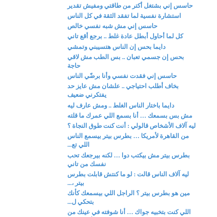
حاسس إني بشتغل أكتر من طاقتي ومفيش تقدير
استشارة نفسية لما تفقد الثقة في كل الناس
حاسس إني مش شبه نفسي خالص
كل لما أحاول أبطل عادة غلط .. برجع أقع تاني
دايما بحس إن الناس هتسيبني وتمشي
بحس إن جسمي تعبان .. بس الطب مش لاقي
حاجة
حاسس إني فقدت نفسي وأنا برضّي الناس
بخاف أطلب احتياجي .. علشان مش عايز حد
يفتكرني ضعيف
دايما باختار الناس الغلط .. ومش عارف ليه
مش بس بسمعك … أنا بسمع اللي عمرك ما قلته
ليه آلاف الأشخاص قالولي : أنت كنت طوق النجاة ؟
من القاهرة لأمريكا … بطرس بيتر بيسمع الناس
اللي تع...
بطرس بيتر مش بيكتب دوا … لكنه بيرجعك تحب
نفسك من تاني
ليه آلاف الناس قالت : لو ما كنتش قابلت بطرس
بيتر ،...
مين هو بطرس بيتر ؟ الراجل اللي بيسمعك كأنك
بتحكي ل...
اللي كنت بتخبيه جواك … أنا شوفته في عينك من