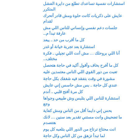
استشارات نفسية تساعدك تطلع من دايرة الفشل
المتكرر
عايش على ذكريات كانت حلوة ومش قادر أتحرك
لقدام
جلسات دعم نفسي وإنساني للناس اللي مش
عارفة تبدأ م...
كل ما أقرب من حد .. يبعد
استشارة بعد تجربة خيانة أو غدر
أنا اللي بروحلك … مش أنت اللي تجيلي .. فكرة
مختلف...
كل ما أفرح بخاف وأقول أكيد في حاجة هتحصل
تعبت من دور القوي اللي الناس معتمدين عليه
مشورة في وقت بتفقد فيه شغفك بكل حاجة
عندي كل حاجة .. بس مش حاسس إني عايش
كل مرة أفتح قلبي .. أندم
استشارة للناس اللي بتلبس وش طبيعي وجواها
وجع
بحس إني دايما أقل من الناس ومش كفاية
ما تضحيش وانت مستني تقدير بعد سنين … لانك
هتتصدم
انت محتاج ترتاح من الدور اللي بتلعبه كل يوم
لما تبدأ تزهق من كل الناس وكل حاجة