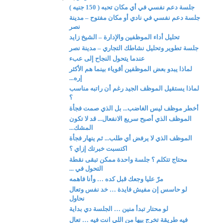
جلسة دعم نفسي في أي مكان تحبه ( 150 جنيه )
جلسة دعم نفسي في نادي أو مكان مفتوح – مدينة
نصر
تحليل أداء الموظفين والإدارة – الشيخ زايد
جلسة تطوير وتحليل نشاطك التجاري – مدينة نصر
عندما يتحول النجاح إلى عبء
لماذا يبدو بعض الموظفين أقوياء بينما هم الأكثر
إره...
لماذا يستقيل الموظف الجيد رغم أن راتبه مناسب
؟
أخطر موظف ليس الغاضب... بل الذي صمت فجأة
الموظف الذي أصبح سريع الانفعال... قد لا تكون
المشك...
الموظف الذي لا يرفض أي طلب... ثم ينهار فجأة
اكتسبت خبرتك إزاي ؟
محتاج تتكلم ؟ جلسة واحدة ممكن تبقى نقطة
التحول في ...
مرّ عليا وجعك قبل كده … وأنا فاهمه
لو حاسس إن مفيش فايدة … خد نفس وتعال
نحاول
لو محتار تبدأ منين … الجلسة دي بداية
فيه طريقة تخرج بيها من اللي انت فيه … تعال