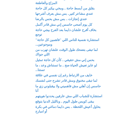
المزاج والعاطفة
بقلق من أبسط حاجة .. ومخي بيكبر كل حاجة
عندي مشاعر كتير.. بس مش بعرف أشرحها
عندي إنجازات .. بس مش بحس بالرضا
كل يوم أصحى حاسس إني مش قادر أكمل
بخاف أفرح علشان دايما بعد الفرح بيجي حاجة
توجع
استشارة نفسية للناس اللي "فاهمين كل حاجة"
وموجوعين...
لما تبقى بتضحك طول الوقت علشان تهرب من
اللي جواك
بحس إني مش حقيقي .. كأن كل حاجة تمثيل
لو عايز تعيش الحياة صح .. ما تستناش وعد ، ما
تستنا...
خايف من الارتباط رغم إن نفسي في علاقة
لما تبقى مخنوق ومش قادر تشرح حتى لنفسك
حاسس إن أهلي مش فاهميني ولا بيقبلوني زي ما
أنا
استشارة للشباب اللي مش عارفين يحددوا هويتهم
ببقى كويس طول اليوم .. وبالليل الدنيا بتوقع
بحاول أعيش اللحظة .. بس دايما دماغي في بكرة
أو امبارح