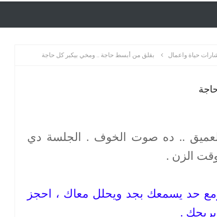
رات حياة واعمال
بقلق من أبسط حاجة .. ومخي بيكبر كل حاجة
حاجة
العميق .. ده صوت الخوف . الجلسة دي
ت الزن .
ومع حد يسمعك بجد ويحلل معاك ، احجز
يريحك .