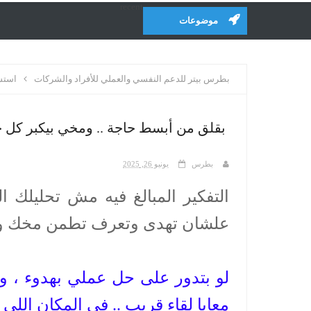
recent
موضوعات
بطرس بيتر للدعم النفسي والعملي للأفراد والشركات
استشا
بقلق من أبسط حاجة .. ومخي بيكبر كل 
بطرس
يونيو 26, 2025
التفكير المبالغ فيه مش تحليلك 
علشان تهدى وتعرف تطمن مخك وق
لو بتدور على حل عملي بهدوء ، 
معايا لقاء قريب .. في المكان اللي 