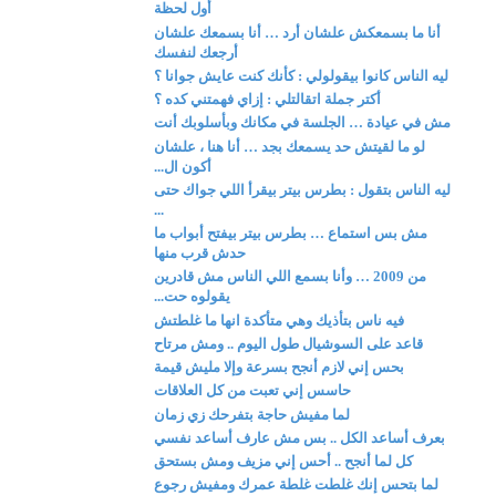
أول لحظة
أنا ما بسمعكش علشان أرد … أنا بسمعك علشان
أرجعك لنفسك
ليه الناس كانوا بيقولولي : كأنك كنت عايش جوانا ؟
أكتر جملة اتقالتلي : إزاي فهمتني كده ؟
مش في عيادة … الجلسة في مكانك وبأسلوبك أنت
لو ما لقيتش حد يسمعك بجد … أنا هنا ، علشان
أكون ال...
ليه الناس بتقول : بطرس بيتر بيقرأ اللي جواك حتى
...
مش بس استماع … بطرس بيتر بيفتح أبواب ما
حدش قرب منها
من 2009 … وأنا بسمع اللي الناس مش قادرين
يقولوه حت...
فيه ناس بتأذيك وهي متأكدة انها ما غلطتش
قاعد على السوشيال طول اليوم .. ومش مرتاح
بحس إني لازم أنجح بسرعة وإلا مليش قيمة
حاسس إني تعبت من كل العلاقات
لما مفيش حاجة بتفرحك زي زمان
بعرف أساعد الكل .. بس مش عارف أساعد نفسي
كل لما أنجح .. أحس إني مزيف ومش بستحق
لما بتحس إنك غلطت غلطة عمرك ومفيش رجوع