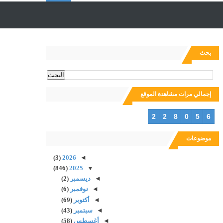
ل
ب
بحث
ح
إجمالي مرات مشاهدة الموقع
ث
2
2
8
0
5
6
موضوعات
(3)
2026
◄
(846)
2025
▼
◄
ديسمبر
(2)
◄
نوفمبر
(6)
◄
أكتوبر
(69)
◄
سبتمبر
(43)
◄
أغسطس
(58)