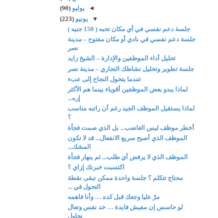
◄
يوليو
(90)
▼
يونيو
(223)
جلسة دعم نفسي في أي مكان تحبه ( 150 جنيه )
جلسة دعم نفسي في نادي أو مكان مفتوح – مدينة
نصر
تحليل أداء الموظفين والإدارة – الشيخ زايد
جلسة تطوير وتحليل نشاطك التجاري – مدينة نصر
عندما يتحول النجاح إلى عبء
لماذا يبدو بعض الموظفين أقوياء بينما هم الأكثر
إره...
لماذا يستقيل الموظف الجيد رغم أن راتبه مناسب
؟
أخطر موظف ليس الغاضب... بل الذي صمت فجأة
الموظف الذي أصبح سريع الانفعال... قد لا تكون
المشك...
الموظف الذي لا يرفض أي طلب... ثم ينهار فجأة
اكتسبت خبرتك إزاي ؟
محتاج تتكلم ؟ جلسة واحدة ممكن تبقى نقطة
التحول في ...
مرّ عليا وجعك قبل كده … وأنا فاهمه
لو حاسس إن مفيش فايدة … خد نفس وتعال
نحاول