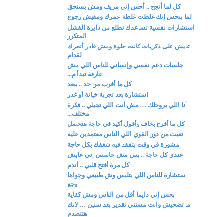
كل لما أنجح .. أحس إني مزيف ومش بستحق
لما بتحس إنك غلطت غلطة عمرك ومفيش رجوع
استشارات نفسية تساعدك تطلع من دايرة الفشل
المتكرر
عايش على ذكريات كانت حلوة ومش قادر أتحرك
لقدام
جلسات دعم نفسي وإنساني للناس اللي مش
عارفة تبدأ م...
كل ما أقرب من حد .. يبعد
استشارة بعد تجربة خيانة أو غدر
أنا اللي بروحلك … مش أنت اللي تجيلي .. فكرة
مختلف...
كل ما أفرح بخاف وأقول أكيد في حاجة هتحصل
تعبت من دور القوي اللي الناس معتمدين عليه
مشورة في وقت بتفقد فيه شغفك بكل حاجة
عندي كل حاجة .. بس مش حاسس إني عايش
كل مرة أفتح قلبي .. أندم
استشارة للناس اللي بتلبس وش طبيعي وجواها
وجع
بحس إني دايما أقل من الناس ومش كفاية
ما تضحيش وانت مستني تقدير بعد سنين … لانك
هتتصدم