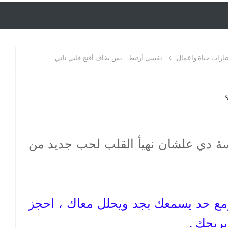
رات حياة واعمال
نفسي أرتبط .. بس بخاف أفتح قلبي تاني
سة دي علشان نهيأ القلب لحب جديد من
ومع حد يسمعك بجد ويحلل معاك ، احجز
يريحك .