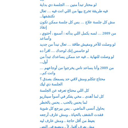
لو محتار تبدأ منين … الجلسة دي بداية
فيه طريقة تخرج بيها من اللي انت فيه … تعال
نكتشفها...
مش كل جلسة علاج … بس كل جلسة ممكن تكون
إنقاذ
من 2009 … لسه بكمل اللي بدأته : أسمع ، أحتوي ،
وأساعد
لو وصلت للآخر ومفيش طاقة … تعال نبدأ من جديد
لو حاسس إنك لوحدك … اقرأ ده
لو وصلت للنهاية ... فيه حد ممكن يساعدك تبدأ من
أول...
من 2009 وأنا بساعد ناس يخرجوا من أوجاعهم …
وانت كم...
محتاج تتكلم ومش لاقي حد يسمعك بصدق ؟
الجلسة دي ليك
كل اللي محتاج تعرفه عن الجلسة
كل لما أهدى .. مخي يفكر في أسوأ سيناريو
لما بحس بالحب .. بحس بالخطر
بحاول أنسى الماضي .. بس بيرجع كل شوية
فقدت الشغف بالحياة .. ومش عارف أرجعه
بعيط من أقل حاجة .. ومش عارف ليه
مش بعرف أقول لأ .. وبضيع في النص