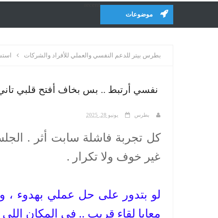
recent
موضوعات
بطرس بيتر للدعم النفسي والعملي للأفراد والشركات
استشا
نفسي أرتبط .. بس بخاف أفتح قلبي تاني
بطرس
يونيو 28, 2025
كل تجربة فاشلة سابت أثر . الجل
غير خوف ولا تكرار .
لو بتدور على حل عملي بهدوء ، 
معايا لقاء قريب .. في المكان اللي 