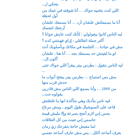
بتحكي ل...
اللي كنت بتخبيه جواك … أنا شوفته في عينك من
أول لحظة
أنا ما بسمعكش علشان أرد … أنا بسمعك علشان
أرجعك لنفسك
ليه الناس كانوا بيقولولي : كأنك كنت عايش جوانا ؟
أكتر جملة اتقالتلي : إزاي فهمتني كده ؟
مش في عيادة … الجلسة في مكانك وبأسلوبك أنت
لو ما لقيتش حد يسمعك بجد … أنا هنا ، علشان
أكون ال...
ليه الناس بتقول : بطرس بيتر بيقرأ اللي جواك حتى
...
مش بس استماع … بطرس بيتر بيفتح أبواب ما
حدش قرب منها
من 2009 … وأنا بسمع اللي الناس مش قادرين
يقولوه حت...
فيه ناس بتأذيك وهي متأكدة انها ما غلطتش
قاعد على السوشيال طول اليوم .. ومش مرتاح
بحس إني لازم أنجح بسرعة وإلا مليش قيمة
حاسس إني تعبت من كل العلاقات
لما مفيش حاجة بتفرحك زي زمان
بعرف أساعد الكل .. بس مش عارف أساعد نفسي