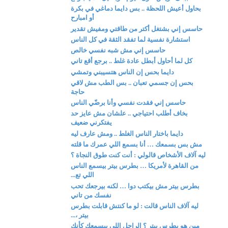
بحاول أعيش اللحظة .. بس دايما دماغي في بكرة
أو امبارح
حاسس إني بشتغل أكتر من طاقتي ومفيش تقدير
استشارة نفسية لما تفقد الثقة في كل الناس
حاسس إني مش شبه نفسي خالص
كل لما أحاول أبطل عادة غلط .. برجع أقع تاني
دايما بحس إن الناس هتسيبني وتمشي
بحس إن جسمي تعبان .. بس الطب مش لاقي
حاجة
حاسس إني فقدت نفسي وأنا برضّي الناس
بخاف أطلب احتياجي .. علشان مش عايز حد
يفتكرني ضعيف
دايما باختار الناس الغلط .. ومش عارف ليه
مش بس بسمعك … أنا بسمع اللي عمرك ما قلته
ليه آلاف الأشخاص قالولي : أنت كنت طوق النجاة ؟
من القاهرة لأمريكا … بطرس بيتر بيسمع الناس
اللي تع...
بطرس بيتر مش بيكتب دوا … لكنه بيرجعك تحب
نفسك من تاني
ليه آلاف الناس قالت : لو ما كنتش قابلت بطرس
بيتر ،...
مين هو بطرس بيتر ؟ الراجل اللي بيسمعك كأنك