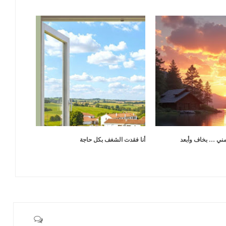
مني … بخاف وأبعد
أنا فقدت الشغف بكل حاجة