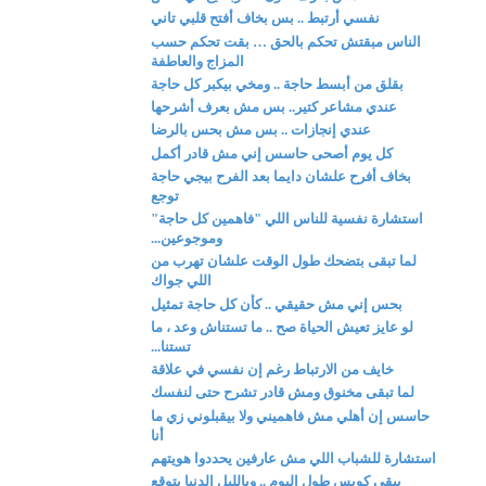
نفسي أرتبط .. بس بخاف أفتح قلبي تاني
الناس مبقتش تحكم بالحق … بقت تحكم حسب
المزاج والعاطفة
بقلق من أبسط حاجة .. ومخي بيكبر كل حاجة
عندي مشاعر كتير.. بس مش بعرف أشرحها
عندي إنجازات .. بس مش بحس بالرضا
كل يوم أصحى حاسس إني مش قادر أكمل
بخاف أفرح علشان دايما بعد الفرح بيجي حاجة
توجع
استشارة نفسية للناس اللي "فاهمين كل حاجة"
وموجوعين...
لما تبقى بتضحك طول الوقت علشان تهرب من
اللي جواك
بحس إني مش حقيقي .. كأن كل حاجة تمثيل
لو عايز تعيش الحياة صح .. ما تستناش وعد ، ما
تستنا...
خايف من الارتباط رغم إن نفسي في علاقة
لما تبقى مخنوق ومش قادر تشرح حتى لنفسك
حاسس إن أهلي مش فاهميني ولا بيقبلوني زي ما
أنا
استشارة للشباب اللي مش عارفين يحددوا هويتهم
ببقى كويس طول اليوم .. وبالليل الدنيا بتوقع