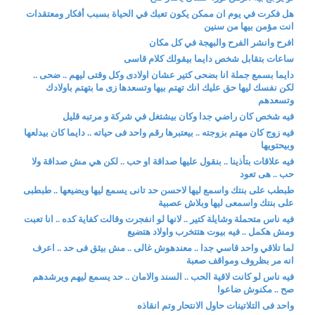
هل فكرت في يوم ان ممكن يكون تعبك في الحياة بسبب أفكار ومعتقدات
انت مؤمن بيها من سنين
افرح وانشر الفرح والبهجة في كل مكان
ساعات بتقابل شخص دايما بيقولك كلام قاسى
دايما بسمع جملة انا بضحى كتير عشان اولادى وكل وقتى ليهم .. ضحى ..
لكن نفسك ليها حق عليك انك تهتم بيها وتسعدها زى ما بتهتم باولادك
وتسعدهم
فيه شخص كان راضي جدا وكان بيشتغل في شركة و مرتبه قليل
فيه زوج كان مهتم بزوجته .. بيعتبرها رقم واحد فى حياته .. دايما كان بيدلعها
وبيحتويها
فيه علاقات بتأذينا .. بنقول عليها صداقة او حب .. لكن هي مش صداقة ولا
حب .. هى تعود
طبطب على بنتك واسمع ليها لاحسن حد تانى يسمع ليها ويضيعها .. طبطبى
على بنتك واسمعى ليها وبلاش عصبية
فيه ناس متحملة وشايلة كتير .. لانها لو انفجرت وقالت كفاية كده .. انا تعبت
ومش هكمل .. فيه بيوت هتتخرب واولاد هتضيع
لما تلاقي واحد قاسي جدا .. معندهوش غالى .. مش بيثق فى حد .. اعرف
انه مر بظروف ومواقف صعبة
فيه ناس لو كانت لاقية الحب .. السند والامان .. حد يسمع ليهم ويرشدهم
صح .. مكنوش ضاعوا
واحد فى التلاتينات حاول الانتحار وتم انقاذه