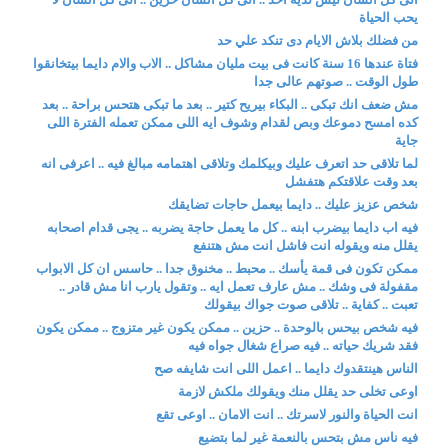
يحب الحياة
من فضلك بلاش الايام دى تنكد علي حد
فتاة عندها 16 سنة كانت فى بيت مليان مشاكل .. الاب والام دايما بيتخانقوا
طول الوقت .. صوتهم عالى جدا
مش ضعف انك تبكى .. البكاء بيريح كتير .. بعد ما تبكى هتحس براحة .. بعد
كده امسح دموعك وبص لقدام وشوف ايه اللى ممكن تعمله الفترة اللى
جاية
لما تلاقى حد اتعرف عليك وبيكلمك وتلاقى اهتمامه مبالغ فيه .. اعرفى انه
بعد وقت علاقتكم هتفشل
شخص عزيز عليك .. دايما بيعمل حاجات تضايقك
فيه اب دايما بيضرب ابنه .. كل ما يعمل حاجة يضربه .. يجى قدام اصحابه
يقلل منه ويقوله انت فاشل انت مش هتنفع
ممكن تكون فى قمة يأسك .. محبط .. مخنوق جدا .. حاسس ان كل الابواب
مقفولة فى وشك .. مش عارف تعمل ايه .. وتقول يارب انا مش قادر ..
تعبت .. كفاية .. تلاقى صوت جواك بيقولك
فيه شخص بيحس بالوحدة .. حزين .. ممكن يكون غير متزوج .. ممكن يكون
فقد شريك حياته .. فيه صراع شغال جواه فيه
الناس هينتقدوك دايما .. اعمل اللى انت شايفه صح
اوعى تخلى حد يقلل منك ويقولك ملكش لازمة
انت الحياة والنور لاسرتك .. انت الامان .. اوعى تقع
فيه ناس مش بتحس بالنعمة غير لما بتضيع