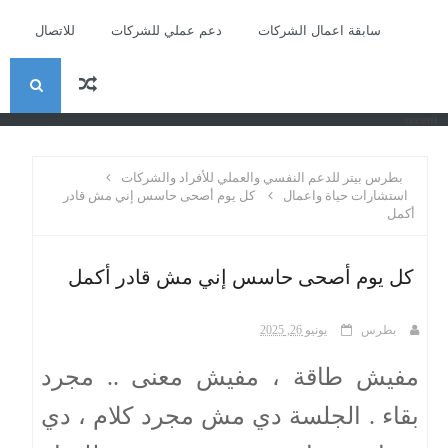
سابقة اعمال الشركات
دعم عملي للشركات
للاتصال
ا
recent
ل
بطرس بيتر للدعم النفسي والعملي للأفراد والشركات
ب
استشارات حياة واعمال
كل يوم أصحى حاسس إني مش قادر
أكمل
ح
كل يوم أصحى حاسس إني مش قادر أكمل
ث
بطرس
يونيو 26, 2025
مفيش طاقة ، مفيش معنى .. مجرد
بقاء . الجلسة دي مش مجرد كلام ، دي