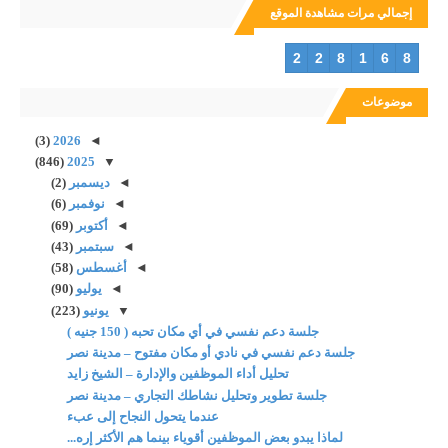
إجمالي مرات مشاهدة الموقع
2
2
8
1
6
8
موضوعات
(3)
2026
◄
(846)
2025
▼
◄
ديسمبر
(2)
◄
نوفمبر
(6)
◄
أكتوبر
(69)
◄
سبتمبر
(43)
◄
أغسطس
(58)
◄
يوليو
(90)
▼
يونيو
(223)
جلسة دعم نفسي في أي مكان تحبه ( 150 جنيه )
جلسة دعم نفسي في نادي أو مكان مفتوح – مدينة نصر
تحليل أداء الموظفين والإدارة – الشيخ زايد
جلسة تطوير وتحليل نشاطك التجاري – مدينة نصر
عندما يتحول النجاح إلى عبء
لماذا يبدو بعض الموظفين أقوياء بينما هم الأكثر إره...