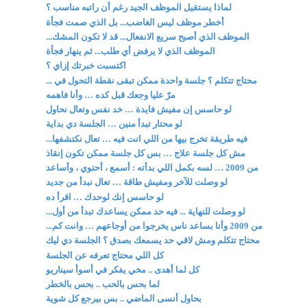
لماذا يستقيل الموظف الجيد رغم أن راتبه مناسب ؟
أخطر موظف ليس الغاضب... بل الذي صمت فجأة
الموظف الذي أصبح سريع الانفعال... قد لا تكون المشك...
الموظف الذي لا يرفض أي طلب... ثم ينهار فجأة
اكتسبت خبرتك إزاي ؟
محتاج تتكلم ؟ جلسة واحدة ممكن تبقى نقطة التحول في ...
مرّ عليا وجعك قبل كده … وأنا فاهمه
لو حاسس إن مفيش فايدة … خد نفس وتعال نحاول
لو محتار تبدأ منين … الجلسة دي بداية
فيه طريقة تخرج بيها من اللي انت فيه … تعال نكتشفها...
مش كل جلسة علاج … بس كل جلسة ممكن تكون إنقاذ
من 2009 … لسه بكمل اللي بدأته : أسمع ، أحتوي ، وأساعد
لو وصلت للآخر ومفيش طاقة … تعال نبدأ من جديد
لو حاسس إنك لوحدك … اقرأ ده
لو وصلت للنهاية ... فيه حد ممكن يساعدك تبدأ من أول...
من 2009 وأنا بساعد ناس يخرجوا من أوجاعهم … وانت كم...
محتاج تتكلم ومش لاقي حد يسمعك بصدق ؟ الجلسة دي ليك
كل اللي محتاج تعرفه عن الجلسة
كل لما أهدى .. مخي يفكر في أسوأ سيناريو
لما بحس بالحب .. بحس بالخطر
بحاول أنسى الماضي .. بس بيرجع كل شوية