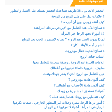
اهم موضوعات عامة
التحفيز الايجابي .. 38 طريقة تساعدك لتحفيز نفسك على العمل والتطور
7 علامات تدل على ملل الزوج من الزوجة
كيف أنتقد زوجي دون أن أجرحه ؟
٥ نصائح للأب عند التعامل مع الابن في مرحلة المراهقة
10 أمور لا يحبها الرجل في المرأة
لماذا يموت الحب بعد الزواج ؟ نصائح لاستمرار الحب بعد الزواج
الشجار أمام الأبناء .. كارثة
4 نصائح لحديث فعال مع زوجك
أسباب خيانة الزوج
علامات الغيرة عند الزوجة .. وصفة سحرية للتعامل معها
سلوكيات تربوية خاطئة تجنبيها مع أطفالك
حيل للتعامل مع الزوج الذي لا يقدر جهدك وتعبك
كيف أكون هادئة مع زوجي ؟
كيف أكون هادئة الأعصاب مع أطفالي ؟
أشياء لا تستحق المشاجرة مع زوجك
كيف تتعاملين مع زوجك عندما يفقد عمله ؟
7 أمور يراها الرجل مثيرة وجذابة غير المظهر الخارجي .. صفات يكرهها
الرجل في المرأة .. أشياء لا تعرفيها عن الرجال