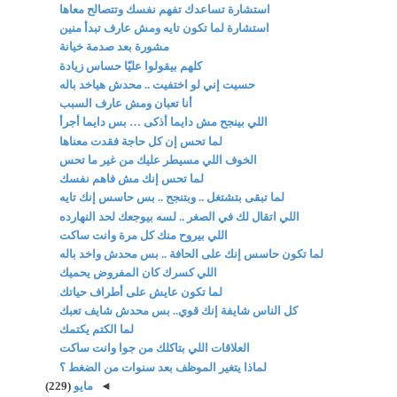
استشارة تساعدك تفهم نفسك وتتصالح معاها
استشارة لما تكون تايه ومش عارف تبدأ منين
مشورة بعد صدمة خيانة
كلهم بيقولوا عليّا حساس زيادة
حسيت إني لو اختفيت .. محدش هياخد باله
أنا تعبان ومش عارف السبب
اللي بينجح مش دايما أذكى … بس دايما أجرأ
لما تحس إن كل حاجة فقدت معناها
الخوف اللي مسيطر عليك من غير ما تحس
لما تحس إنك مش فاهم نفسك
لما تبقى بتشتغل .. وبتنجح .. بس حاسس إنك تايه
اللي اتقال لك في الصغر .. لسه بيوجعك لحد النهارده
اللي بيروح منك كل مرة وانت ساكت
لما تكون حاسس إنك على الحافة .. بس محدش واخد باله
اللي كسرك كان المفروض يحميك
لما تكون عايش على أطراف حياتك
كل الناس شايفة إنك قوي.. بس محدش شايف تعبك
لما الكتم يكتمك
العلاقات اللي بتاكلك من جوا وانت ساكت
لماذا يتغير الموظف بعد سنوات من الضغط ؟
◄
مايو
(229)