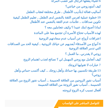
6 أشياء يفعلها الرجال تثير غضب المرأة
كيف أمنع زوجي من خيانتي؟
أساليب فعالة لـتأديب الأطفال .. طرق مختلفة لعقاب الطفل
19 خطوة عملية لغرس الثقة بالنفس لدى الطفل .. تعليم الطفل كيفية
تكوين صداقات .. علامات عدم الثقة بالنفس عند الأطفال
لماذا أصبح ابنك عنيدا ؟ وكيف تتعاملين معه ؟
لهذه الأسباب تحتاج الأسرة أن تجتمع معا على المائدة
اعترافات أزواج عن أسباب عدم سعادتهم الزوجية
6 أنواع من الأصدقاء أبعديهم عن حياتك الزوجية .. كيفية الحد من الصداقات
التي تدمر العلاقة الزوجية
زوجي لا يقدرني.. ما العمل ؟
كيف أتعامل مع زوجي المهمل لي ؟ نصائح لجذب اهتمام الزوج
7 عبارات لا تقوليها لزوجك
13 طريقة تكسبين بها حماتك وأهل زوجك ... كيف أكسب حماتي وأهل
زوجي؟
أسباب نفور الزوجين من العلاقة الحميمة ... أسباب نفور الزوج من العلاقة
الحميمة .. أسباب نفور الزوجة من العلاقة الحميمة
أفعال تسبب كره الزوج لزوجته
للتواصل المباشر على الواتساب