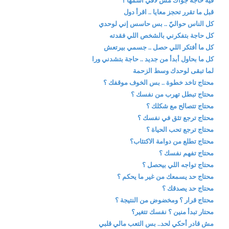
فيه حاجة جواك مش لاقي اسمها ؟
قبل ما تقرر تحجز معايا .. اقرأ دول
كل الناس حواليّ .. بس حاسس إني لوحدي
كل حاجة بتفكرني بالشخص اللي فقدته
كل ما أفتكر اللي حصل .. جسمي بيرتعش
كل ما بحاول أبدأ من جديد .. حاجة بتشدني ورا
لما تبقى لوحدك وسط الزحمة
محتاج تاخد خطوة .. بس الخوف موقفك ؟
محتاج تبطل تهرب من نفسك ؟
محتاج تتصالح مع شكلك ؟
محتاج ترجع تثق في نفسك ؟
محتاج ترجع تحب الحياة ؟
محتاج تطلع من دوامة الاكتئاب؟
محتاج تفهم نفسك ؟
محتاج تواجه اللي بيحصل ؟
محتاج حد يسمعك من غير ما يحكم ؟
محتاج حد يصدقك ؟
محتاج قرار ؟ ومخضوض من النتيجة ؟
محتار تبدأ منين ؟ نفسك تتغير؟
مش قادر أحكي لحد.. بس التعب مالي قلبي