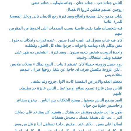
الناس جعانة حب .. جعانة حنان .. جعانة طبطبة .. جعانة حضن
زوجين عندهم طفلين قرروا الانفصال
شاب مدمن دخل مصحة واتعالج وبعد فترة رجع للادمان تانى ودخل المصحة
للمرة التانية
فيه شخصيات طيبة بقيت قاسية بسبب الصدمات اللى اخدوها من المقربين
منهم
كان فيه شاب منعزل فى البيت لمدة سنين .. عنده قدرات وامكانيات حلوة ..
مش بيكلم باباه ومامته واخواته .. جربوا معاه كل الحلول وفشلت
واحدة اتزوجت شخص بتحبه بجنون .. وبعد فترة .. الشخص ده ظهر على
حقيقته وبقى استغلالى وخبيث
زوج جميل وزوجته جميلة كان عندهم 3 بنات .. الزوج يملك 4 محلات ملابس
.. لكن الزوجة مكنتش تعرف اى حاجة عن شغل زوجها غير ان عندهم
محلات بس
معظم العقد والامراض النفسية كانت الاول جروح ولم تشفى
الناس مش عايزة تسمع نصائح او مواعظ .. الناس عايزة حد يطبطب
عليهم
العيد بيجمع الناس ببعضها .. بيصلح الخلافات بين الناس .. بيخرج مشاعر
واحاسيس حلوة من جوانا
طول ما انت ضعيف ومنتظر حد ينقذك .. هتضيع اكتر وهتاخد على دماغك
اكتر .. انت اللى هتنقذ نفسك .. محدش هينقذك
اسالوا على بعض .. بلاش عند .. مفيش حاجة تستاهل اننا نزعل من بعض
الى كل انسان ليس لديه احد .. الى كل انسان حزين .. الى كل انسان لا