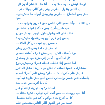
لو ما لقيتش حد يسمعك بجد … أنا هنا ، علشان أكون ال...
ليه الناس بتقول : بطرس بيتر بيقرأ اللي جواك حتى ...
مش بس استماع … بطرس بيتر بيفتح أبواب ما حدش قرب
منها
من 2009 … وأنا بسمع اللي الناس مش قادرين يقولوه حت...
فيه ناس بتأذيك وهي متأكدة انها ما غلطتش
قاعد على السوشيال طول اليوم .. ومش مرتاح
بحس إني لازم أنجح بسرعة وإلا مليش قيمة
حاسس إني تعبت من كل العلاقات
لما مفيش حاجة بتفرحك زي زمان
بعرف أساعد الكل .. بس مش عارف أساعد نفسي
كل لما أنجح .. أحس إني مزيف ومش بستحق
لما بتحس إنك غلطت غلطة عمرك ومفيش رجوع
استشارات نفسية تساعدك تطلع من دايرة الفشل المتكرر
عايش على ذكريات كانت حلوة ومش قادر أتحرك لقدام
جلسات دعم نفسي وإنساني للناس اللي مش عارفة تبدأ م...
كل ما أقرب من حد .. يبعد
استشارة بعد تجربة خيانة أو غدر
أنا اللي بروحلك … مش أنت اللي تجيلي .. فكرة مختلف...
كل ما أفرح بخاف وأقول أكيد في حاجة هتحصل
تعبت من دور القوي اللي الناس معتمدين عليه