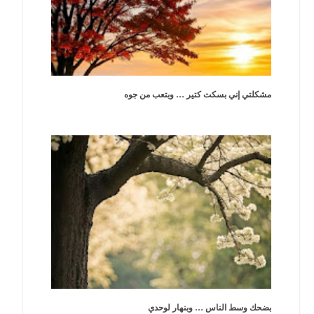
مشكلتي إني بسكت كتير … وبتعب من جوه
بضحك وسط الناس … وبنهار لوحدي