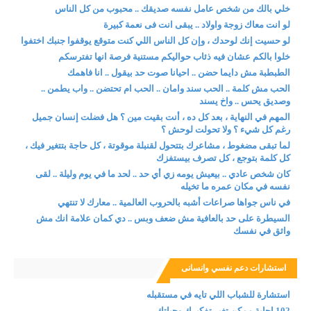
خلي بالك من شخص عامل نفسه صديقك .. محبوب من كل الناس
لو انت معاك زوجة واولاد .. يبقى انت فى نعمة كبيرة
لو حسيت إنك لوحدك ، وإن كل الناس اللي كنت متوقع يوقفوا جنبك اختفوا
خلوا بالكم عشان فيه ذئاب حواليكم مستنية فرصة انها تفترسكم
الطبطبة مش دايما حضن .. احيانا صوت حد بيقول .. انا فاهمك
الحب مش كلمة .. الحب سند وامان .. الحب ام تحتضن .. واب يطمن ..
وصديق يحس .. واخ يسند
المهم في النهاية ، بعد كل ده ، أنت بقيت مين ؟ هل فضلت إنسان جميل
رغم كل شيء ؟ ولا تحولت لوحش ؟
لما تبقى مضغوط ، مشاعرك بتتحول لقنبلة موقوتة ، كل حاجة بتتغير فيك ،
كل كلمة بتوجع ، كل تصرف بيستفزك
كان شخص عادي .. بيعيش يومه زي أي حد .. لحد ما في يوم وليلة .. لقى
نفسه في مكان عمره ما تخيله
في ناس جواها صراعات أشبه بالحروب العالمية .. معارك لا تنتهي
السيطرة على حد بالعافية مش ضعف وبس .. دي كمان علامة انك مش
واثق في نفسك
استشارات دعم نفسي وانسانى
استشارة للشباب اللي تايه في مستقبله
102 إجابة ممكن تغير تفكيرك وحياتك