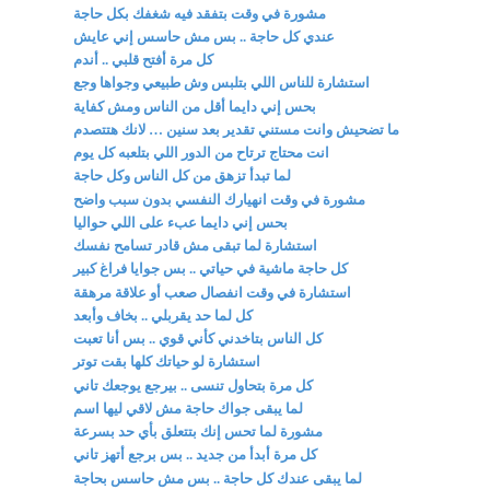
مشورة في وقت بتفقد فيه شغفك بكل حاجة
عندي كل حاجة .. بس مش حاسس إني عايش
كل مرة أفتح قلبي .. أندم
استشارة للناس اللي بتلبس وش طبيعي وجواها وجع
بحس إني دايما أقل من الناس ومش كفاية
ما تضحيش وانت مستني تقدير بعد سنين … لانك هتتصدم
انت محتاج ترتاح من الدور اللي بتلعبه كل يوم
لما تبدأ تزهق من كل الناس وكل حاجة
مشورة في وقت انهيارك النفسي بدون سبب واضح
بحس إني دايما عبء على اللي حواليا
استشارة لما تبقى مش قادر تسامح نفسك
كل حاجة ماشية في حياتي .. بس جوايا فراغ كبير
استشارة في وقت انفصال صعب أو علاقة مرهقة
كل لما حد يقربلي .. بخاف وأبعد
كل الناس بتاخدني كأني قوي .. بس أنا تعبت
استشارة لو حياتك كلها بقت توتر
كل مرة بتحاول تنسى .. بيرجع يوجعك تاني
لما يبقى جواك حاجة مش لاقي ليها اسم
مشورة لما تحس إنك بتتعلق بأي حد بسرعة
كل مرة أبدأ من جديد .. بس برجع أتهز تاني
لما يبقى عندك كل حاجة .. بس مش حاسس بحاجة