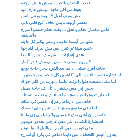
فقدت الشغف بالحياة .. ومش عارف أرجعه
بعيط من أقل حاجة .. ومش عارف ليه
مش بعرف أقول لأ .. وبضيع في النص
نفسي أرتبط .. بس بخاف أفتح قلبي تاني
الناس مبقتش تحكم بالحق … بقت تحكم حسب المزاج
والعاطفة
بقلق من أبسط حاجة .. ومخي بيكبر كل حاجة
عندي مشاعر كتير.. بس مش بعرف أشرحها
عندي إنجازات .. بس مش بحس بالرضا
كل يوم أصحى حاسس إني مش قادر أكمل
بخاف أفرح علشان دايما بعد الفرح بيجي حاجة توجع
استشارة نفسية للناس اللي "فاهمين كل حاجة" وموجوعين...
لما تبقى بتضحك طول الوقت علشان تهرب من اللي جواك
بحس إني مش حقيقي .. كأن كل حاجة تمثيل
لو عايز تعيش الحياة صح .. ما تستناش وعد ، ما تستنا...
خايف من الارتباط رغم إن نفسي في علاقة
لما تبقى مخنوق ومش قادر تشرح حتى لنفسك
حاسس إن أهلي مش فاهميني ولا بيقبلوني زي ما أنا
استشارة للشباب اللي مش عارفين يحددوا هويتهم
ببقى كويس طول اليوم .. وبالليل الدنيا بتوقع
بحاول أعيش اللحظة .. بس دايما دماغي في بكرة أو امبارح