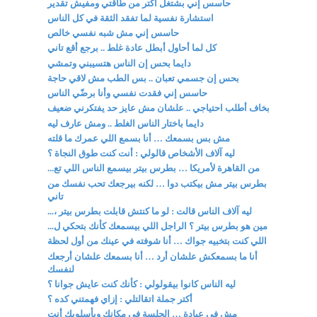
حاسس إني بشتغل أكتر من طاقتي ومفيش تقدير
استشارة نفسية لما تفقد الثقة في كل الناس
حاسس إني مش شبه نفسي خالص
كل لما أحاول أبطل عادة غلط .. برجع أقع تاني
دايما بحس إن الناس هتسيبني وتمشي
بحس إن جسمي تعبان .. بس الطب مش لاقي حاجة
حاسس إني فقدت نفسي وأنا برضّي الناس
بخاف أطلب احتياجي .. علشان مش عايز حد يفتكرني ضعيف
دايما باختار الناس الغلط .. ومش عارف ليه
مش بس بسمعك … أنا بسمع اللي عمرك ما قلته
ليه آلاف الأشخاص قالولي : أنت كنت طوق النجاة ؟
من القاهرة لأمريكا … بطرس بيتر بيسمع الناس اللي تع...
بطرس بيتر مش بيكتب دوا … لكنه بيرجعك تحب نفسك من
تاني
ليه آلاف الناس قالت : لو ما كنتش قابلت بطرس بيتر ،...
مين هو بطرس بيتر ؟ الراجل اللي بيسمعك كأنك بتحكي ل...
اللي كنت بتخبيه جواك … أنا شوفته في عينك من أول لحظة
أنا ما بسمعكش علشان أرد … أنا بسمعك علشان أرجعك
لنفسك
ليه الناس كانوا بيقولولي : كأنك كنت عايش جوانا ؟
أكتر جملة اتقالتلي : إزاي فهمتني كده ؟
مش في عيادة … الجلسة في مكانك وبأسلوبك أنت