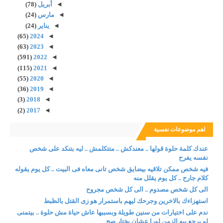
◄
أبريل
(78)
◄
مارس
(24)
◄
يناير
(24)
(65)
2024
◄
(63)
2023
◄
(591)
2022
◄
(115)
2021
◄
(55)
2020
◄
(36)
2019
◄
(3)
2018
◄
(2)
2017
◄
اهم موضوعات نفسية
عندك كلمة حلوة قولها .. معندكش .. متتكلمش .. ليه بتنكد على شخص
نفسه يفرح
فيه شخص ممكن تلاقيه بيضايق شخص تانى معاه فى البيت .. كل يوم يقوله
كلام جارح .. كل يوم يقلل منه
الى كل شخص مصدوم .. الى كل شخص مجروح
استهزاءك بالاخرين وجرحك ليهم باستمرار هو زى القتل بالظبط
ندم على اختيارات من سنين طويلة وبسببها عاش حياة مش حلوة .. بيتمنى
لو يرجع بيه الزمن لورا عشان يختار صح