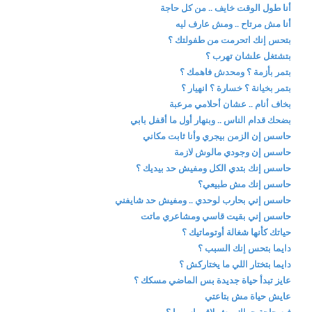
أنا طول الوقت خايف .. من كل حاجة
أنا مش مرتاح .. ومش عارف ليه
بتحس إنك اتحرمت من طفولتك ؟
بتشتغل علشان تهرب ؟
بتمر بأزمة ؟ ومحدش فاهمك ؟
بتمر بخيانة ؟ خسارة ؟ انهيار ؟
بخاف أنام .. عشان أحلامي مرعبة
بضحك قدام الناس .. وبنهار أول ما أقفل بابي
حاسس إن الزمن بيجري وأنا ثابت مكاني
حاسس إن وجودي مالوش لازمة
حاسس إنك بتدي الكل ومفيش حد بيديك ؟
حاسس إنك مش طبيعي؟
حاسس إني بحارب لوحدي .. ومفيش حد شايفني
حاسس إني بقيت قاسي ومشاعري ماتت
حياتك كأنها شغالة أوتوماتيك ؟
دايما بتحس إنك السبب ؟
دايما بتختار اللي ما يختاركش ؟
عايز تبدأ حياة جديدة بس الماضي مسكك ؟
عايش حياة مش بتاعتي