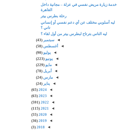
خدمة زيارة مريض نفسي في عزلة – مجانية داخل
القاهرة
رحلة بطرس بيتر
ليه أسلوبي مختلف عن أي دعم نفسي أو إنساني
تاني ؟
ليه الناس بترتاح لبطرس بيتر من أول لقاء ؟
◄
سبتمبر
(43)
◄
أغسطس
(58)
◄
يوليو
(90)
◄
يونيو
(223)
◄
مايو
(229)
◄
أبريل
(78)
◄
مارس
(24)
◄
يناير
(24)
(65)
2024
◄
(63)
2023
◄
(591)
2022
◄
(115)
2021
◄
(55)
2020
◄
(36)
2019
◄
(3)
2018
◄