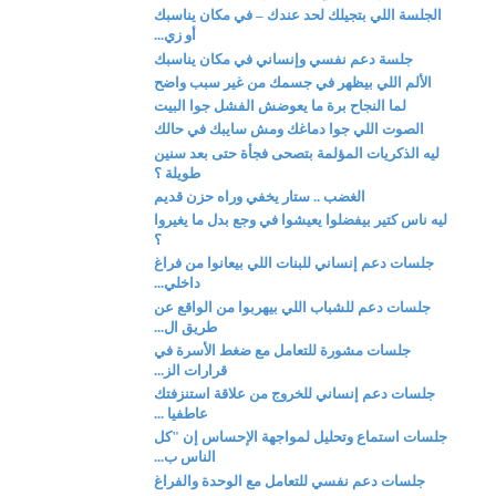
الجلسة اللي بتجيلك لحد عندك – في مكان يناسبك
أو زي...
جلسة دعم نفسي وإنساني في مكان يناسبك
الألم اللي بيظهر في جسمك من غير سبب واضح
لما النجاح برة ما يعوضش الفشل جوا البيت
الصوت اللي جوا دماغك ومش سايبك في حالك
ليه الذكريات المؤلمة بتصحى فجأة حتى بعد سنين
طويلة ؟
الغضب .. ستار يخفي وراه حزن قديم
ليه ناس كتير بيفضلوا يعيشوا في وجع بدل ما يغيروا
؟
جلسات دعم إنساني للبنات اللي بيعانوا من فراغ
داخلي...
جلسات دعم للشباب اللي بيهربوا من الواقع عن
طريق ال...
جلسات مشورة للتعامل مع ضغط الأسرة في
قرارات الز...
جلسات دعم إنساني للخروج من علاقة استنزفتك
عاطفيا ...
جلسات استماع وتحليل لمواجهة الإحساس إن "كل
الناس ب...
جلسات دعم نفسي للتعامل مع الوحدة والفراغ