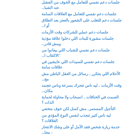
جلسات دعم نفسي للتعامل مع الخوف من الفشل
عند الشبا...
جلسات دعم نفسي للتعامل مع العلاقات السامة
جلسات دعم للتغلب على الشعور بالعجز بعد الطلاق
أو ا...
جلسات دعم عملي للشركات وقت الأزمات
جلسات مشورة للبنات اللي دخلوا علاقة مؤذية
ومش قادر...
جلسات دعم نفسي للشباب اللي بيعانوا من
"الاكتئاب ا...
جلسات دعم نفسي للسيدات اللي عايشين في
علاقات سامة
الأحلام اللي بتتكرر .. رسائل من العقل الباطن مش
مج...
وقت الأزمات .. ليه ناس تتحرك بسرعة وناس تتجمد
مكان...
الصمت في الخناقات .. انسحاب ولا محاولة لحماية
الذات ؟
التأجيل المستمر.. مش كسل لكن خوف متخفي
ليه ناس كتير تنجذب لنفس النوع المؤذي من
العلاقات ؟
خدمة زيارة شخص فقد الأمل أو على وشك الانتحار
– مجا...