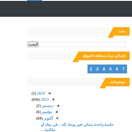
ل
ب
بحث
ح
إجمالي مرات مشاهدة الموقع
ث
2
2
8
0
8
7
موضوعات
(3)
2026
◄
(846)
2025
▼
◄
ديسمبر
(2)
◄
نوفمبر
(6)
▼
أكتوبر
(69)
جلسة واحدة ممكن تغير يومك كله – في بيتك أو
مكالمة ...