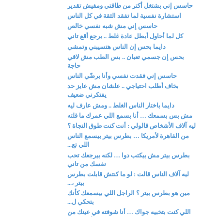
حاسس إني بشتغل أكتر من طاقتي ومفيش تقدير
استشارة نفسية لما تفقد الثقة في كل الناس
حاسس إني مش شبه نفسي خالص
كل لما أحاول أبطل عادة غلط .. برجع أقع تاني
دايما بحس إن الناس هتسيبني وتمشي
بحس إن جسمي تعبان .. بس الطب مش لاقي
حاجة
حاسس إني فقدت نفسي وأنا برضّي الناس
بخاف أطلب احتياجي .. علشان مش عايز حد
يفتكرني ضعيف
دايما باختار الناس الغلط .. ومش عارف ليه
مش بس بسمعك … أنا بسمع اللي عمرك ما قلته
ليه آلاف الأشخاص قالولي : أنت كنت طوق النجاة ؟
من القاهرة لأمريكا … بطرس بيتر بيسمع الناس
اللي تع...
بطرس بيتر مش بيكتب دوا … لكنه بيرجعك تحب
نفسك من تاني
ليه آلاف الناس قالت : لو ما كنتش قابلت بطرس
بيتر ،...
مين هو بطرس بيتر ؟ الراجل اللي بيسمعك كأنك
بتحكي ل...
اللي كنت بتخبيه جواك … أنا شوفته في عينك من