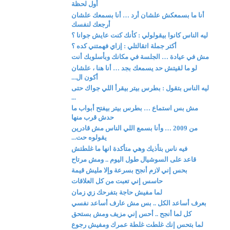
أول لحظة
أنا ما بسمعكش علشان أرد … أنا بسمعك علشان
أرجعك لنفسك
ليه الناس كانوا بيقولولي : كأنك كنت عايش جوانا ؟
أكتر جملة اتقالتلي : إزاي فهمتني كده ؟
مش في عيادة … الجلسة في مكانك وبأسلوبك أنت
لو ما لقيتش حد يسمعك بجد … أنا هنا ، علشان
أكون ال...
ليه الناس بتقول : بطرس بيتر بيقرأ اللي جواك حتى
...
مش بس استماع … بطرس بيتر بيفتح أبواب ما
حدش قرب منها
من 2009 … وأنا بسمع اللي الناس مش قادرين
يقولوه حت...
فيه ناس بتأذيك وهي متأكدة انها ما غلطتش
قاعد على السوشيال طول اليوم .. ومش مرتاح
بحس إني لازم أنجح بسرعة وإلا مليش قيمة
حاسس إني تعبت من كل العلاقات
لما مفيش حاجة بتفرحك زي زمان
بعرف أساعد الكل .. بس مش عارف أساعد نفسي
كل لما أنجح .. أحس إني مزيف ومش بستحق
لما بتحس إنك غلطت غلطة عمرك ومفيش رجوع