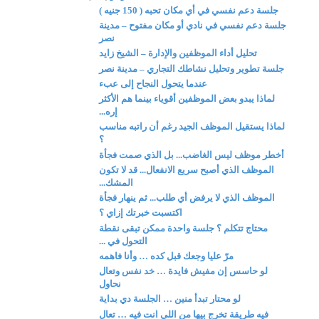
جلسة دعم نفسي في أي مكان تحبه ( 150 جنيه )
جلسة دعم نفسي في نادي أو مكان مفتوح – مدينة
نصر
تحليل أداء الموظفين والإدارة – الشيخ زايد
جلسة تطوير وتحليل نشاطك التجاري – مدينة نصر
عندما يتحول النجاح إلى عبء
لماذا يبدو بعض الموظفين أقوياء بينما هم الأكثر
إره...
لماذا يستقيل الموظف الجيد رغم أن راتبه مناسب
؟
أخطر موظف ليس الغاضب... بل الذي صمت فجأة
الموظف الذي أصبح سريع الانفعال... قد لا تكون
المشك...
الموظف الذي لا يرفض أي طلب... ثم ينهار فجأة
اكتسبت خبرتك إزاي ؟
محتاج تتكلم ؟ جلسة واحدة ممكن تبقى نقطة
التحول في ...
مرّ عليا وجعك قبل كده … وأنا فاهمه
لو حاسس إن مفيش فايدة … خد نفس وتعال
نحاول
لو محتار تبدأ منين … الجلسة دي بداية
فيه طريقة تخرج بيها من اللي انت فيه … تعال