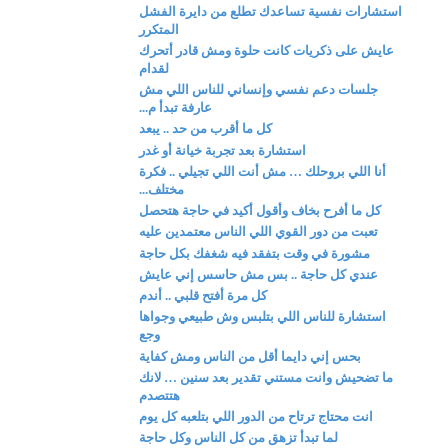
استشارات نفسية تساعدك تطلع من دايرة الفشل
المتكرر
عايش على ذكريات كانت حلوة ومش قادر أتحرك
لقدام
جلسات دعم نفسي وإنساني للناس اللي مش
عارفة تبدأ م...
كل ما أقرب من حد .. يبعد
استشارة بعد تجربة خيانة أو غدر
أنا اللي بروحلك … مش أنت اللي تجيلي .. فكرة
مختلف...
كل ما أفرح بخاف وأقول أكيد في حاجة هتحصل
تعبت من دور القوي اللي الناس معتمدين عليه
مشورة في وقت بتفقد فيه شغفك بكل حاجة
عندي كل حاجة .. بس مش حاسس إني عايش
كل مرة أفتح قلبي .. أندم
استشارة للناس اللي بتلبس وش طبيعي وجواها
وجع
بحس إني دايما أقل من الناس ومش كفاية
ما تضحيش وانت مستني تقدير بعد سنين … لانك
هتتصدم
انت محتاج ترتاح من الدور اللي بتلعبه كل يوم
لما تبدأ تزهق من كل الناس وكل حاجة