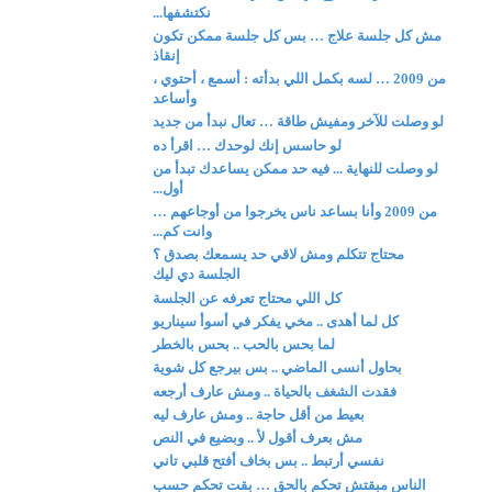
نكتشفها...
مش كل جلسة علاج … بس كل جلسة ممكن تكون
إنقاذ
من 2009 … لسه بكمل اللي بدأته : أسمع ، أحتوي ،
وأساعد
لو وصلت للآخر ومفيش طاقة … تعال نبدأ من جديد
لو حاسس إنك لوحدك … اقرأ ده
لو وصلت للنهاية ... فيه حد ممكن يساعدك تبدأ من
أول...
من 2009 وأنا بساعد ناس يخرجوا من أوجاعهم …
وانت كم...
محتاج تتكلم ومش لاقي حد يسمعك بصدق ؟
الجلسة دي ليك
كل اللي محتاج تعرفه عن الجلسة
كل لما أهدى .. مخي يفكر في أسوأ سيناريو
لما بحس بالحب .. بحس بالخطر
بحاول أنسى الماضي .. بس بيرجع كل شوية
فقدت الشغف بالحياة .. ومش عارف أرجعه
بعيط من أقل حاجة .. ومش عارف ليه
مش بعرف أقول لأ .. وبضيع في النص
نفسي أرتبط .. بس بخاف أفتح قلبي تاني
الناس مبقتش تحكم بالحق … بقت تحكم حسب