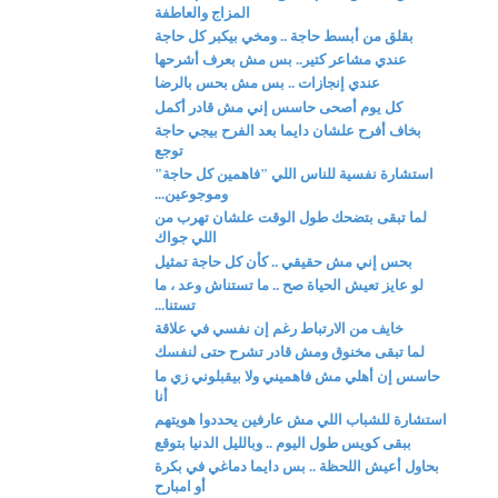
المزاج والعاطفة
بقلق من أبسط حاجة .. ومخي بيكبر كل حاجة
عندي مشاعر كتير.. بس مش بعرف أشرحها
عندي إنجازات .. بس مش بحس بالرضا
كل يوم أصحى حاسس إني مش قادر أكمل
بخاف أفرح علشان دايما بعد الفرح بيجي حاجة
توجع
استشارة نفسية للناس اللي "فاهمين كل حاجة"
وموجوعين...
لما تبقى بتضحك طول الوقت علشان تهرب من
اللي جواك
بحس إني مش حقيقي .. كأن كل حاجة تمثيل
لو عايز تعيش الحياة صح .. ما تستناش وعد ، ما
تستنا...
خايف من الارتباط رغم إن نفسي في علاقة
لما تبقى مخنوق ومش قادر تشرح حتى لنفسك
حاسس إن أهلي مش فاهميني ولا بيقبلوني زي ما
أنا
استشارة للشباب اللي مش عارفين يحددوا هويتهم
ببقى كويس طول اليوم .. وبالليل الدنيا بتوقع
بحاول أعيش اللحظة .. بس دايما دماغي في بكرة
أو امبارح