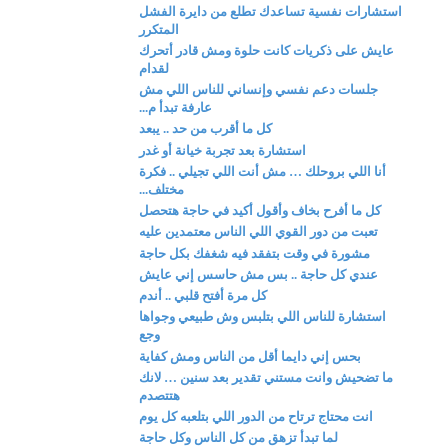
استشارات نفسية تساعدك تطلع من دايرة الفشل
المتكرر
عايش على ذكريات كانت حلوة ومش قادر أتحرك
لقدام
جلسات دعم نفسي وإنساني للناس اللي مش
عارفة تبدأ م...
كل ما أقرب من حد .. يبعد
استشارة بعد تجربة خيانة أو غدر
أنا اللي بروحلك … مش أنت اللي تجيلي .. فكرة
مختلف...
كل ما أفرح بخاف وأقول أكيد في حاجة هتحصل
تعبت من دور القوي اللي الناس معتمدين عليه
مشورة في وقت بتفقد فيه شغفك بكل حاجة
عندي كل حاجة .. بس مش حاسس إني عايش
كل مرة أفتح قلبي .. أندم
استشارة للناس اللي بتلبس وش طبيعي وجواها
وجع
بحس إني دايما أقل من الناس ومش كفاية
ما تضحيش وانت مستني تقدير بعد سنين … لانك
هتتصدم
انت محتاج ترتاح من الدور اللي بتلعبه كل يوم
لما تبدأ تزهق من كل الناس وكل حاجة