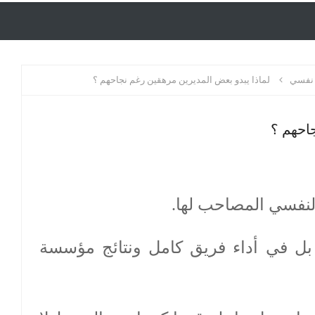
نفسي
لماذا يبدو بعض المديرين مرهقين رغم نجاحهم ؟
احهم ؟
النفسي المصاحب لها.
 بل في أداء فريق كامل ونتائج مؤسسة