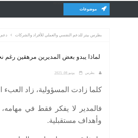
recent
موضوعات
بطرس بيتر للدعم النفسي والعملي للأفراد والشركات
دعم 
لماذا يبدو بعض المديرين مرهقين رغم نج
بطرس
يونيو 08, 2025
كلما زادت المسؤولية، زاد العبء 
فالمدير لا يفكر فقط في مهامه،
وأهداف مستقبلية.