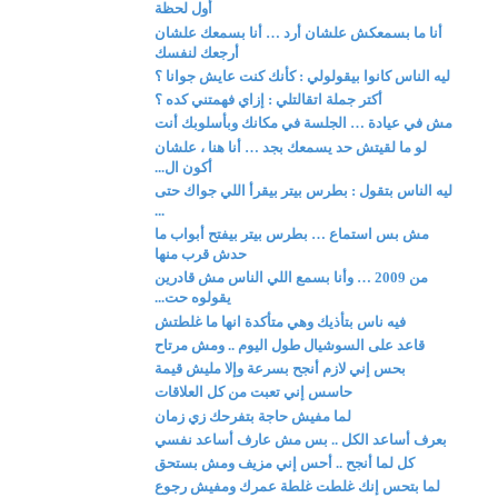
أول لحظة
أنا ما بسمعكش علشان أرد … أنا بسمعك علشان
أرجعك لنفسك
ليه الناس كانوا بيقولولي : كأنك كنت عايش جوانا ؟
أكتر جملة اتقالتلي : إزاي فهمتني كده ؟
مش في عيادة … الجلسة في مكانك وبأسلوبك أنت
لو ما لقيتش حد يسمعك بجد … أنا هنا ، علشان
أكون ال...
ليه الناس بتقول : بطرس بيتر بيقرأ اللي جواك حتى
...
مش بس استماع … بطرس بيتر بيفتح أبواب ما
حدش قرب منها
من 2009 … وأنا بسمع اللي الناس مش قادرين
يقولوه حت...
فيه ناس بتأذيك وهي متأكدة انها ما غلطتش
قاعد على السوشيال طول اليوم .. ومش مرتاح
بحس إني لازم أنجح بسرعة وإلا مليش قيمة
حاسس إني تعبت من كل العلاقات
لما مفيش حاجة بتفرحك زي زمان
بعرف أساعد الكل .. بس مش عارف أساعد نفسي
كل لما أنجح .. أحس إني مزيف ومش بستحق
لما بتحس إنك غلطت غلطة عمرك ومفيش رجوع