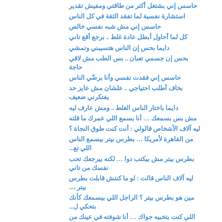
حاسس إني بشتغل أكتر من طاقتي ومفيش تقدير
استشارة نفسية لما تفقد الثقة في كل الناس
حاسس إني مش شبه نفسي خالص
كل لما أحاول أبطل عادة غلط .. برجع أقع تاني
دايما بحس إن الناس هتسيبني وتمشي
بحس إن جسمي تعبان .. بس الطب مش لاقي
حاجة
حاسس إني فقدت نفسي وأنا برضّي الناس
بخاف أطلب احتياجي .. علشان مش عايز حد
يفتكرني ضعيف
دايما باختار الناس الغلط .. ومش عارف ليه
مش بس بسمعك … أنا بسمع اللي عمرك ما قلته
ليه آلاف الأشخاص قالولي : أنت كنت طوق النجاة ؟
من القاهرة لأمريكا … بطرس بيتر بيسمع الناس
اللي تع...
بطرس بيتر مش بيكتب دوا … لكنه بيرجعك تحب
نفسك من تاني
ليه آلاف الناس قالت : لو ما كنتش قابلت بطرس
بيتر ،...
مين هو بطرس بيتر ؟ الراجل اللي بيسمعك كأنك
بتحكي ل...
اللي كنت بتخبيه جواك … أنا شوفته في عينك من