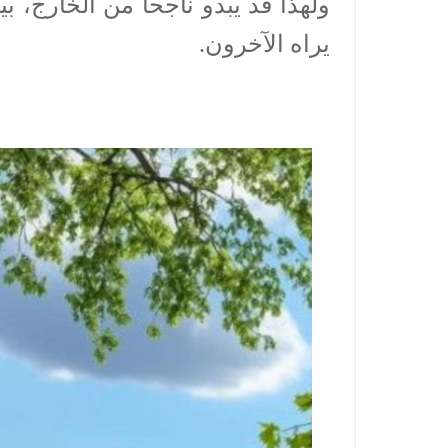
ولهذا قد يبدو ناجحا من الخارج، ب
يراه الآخرون.