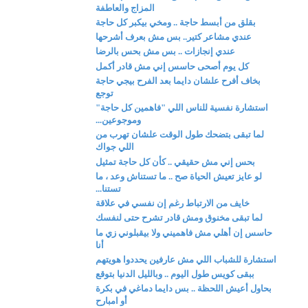
المزاج والعاطفة
بقلق من أبسط حاجة .. ومخي بيكبر كل حاجة
عندي مشاعر كتير.. بس مش بعرف أشرحها
عندي إنجازات .. بس مش بحس بالرضا
كل يوم أصحى حاسس إني مش قادر أكمل
بخاف أفرح علشان دايما بعد الفرح بيجي حاجة
توجع
استشارة نفسية للناس اللي "فاهمين كل حاجة"
وموجوعين...
لما تبقى بتضحك طول الوقت علشان تهرب من
اللي جواك
بحس إني مش حقيقي .. كأن كل حاجة تمثيل
لو عايز تعيش الحياة صح .. ما تستناش وعد ، ما
تستنا...
خايف من الارتباط رغم إن نفسي في علاقة
لما تبقى مخنوق ومش قادر تشرح حتى لنفسك
حاسس إن أهلي مش فاهميني ولا بيقبلوني زي ما
أنا
استشارة للشباب اللي مش عارفين يحددوا هويتهم
ببقى كويس طول اليوم .. وبالليل الدنيا بتوقع
بحاول أعيش اللحظة .. بس دايما دماغي في بكرة
أو امبارح