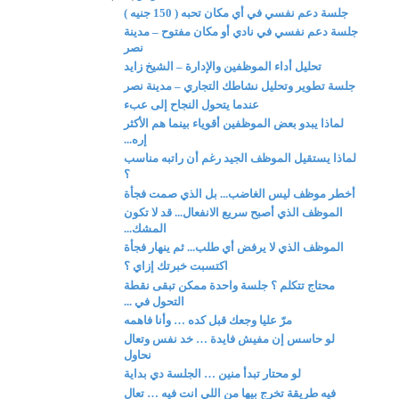
جلسة دعم نفسي في أي مكان تحبه ( 150 جنيه )
جلسة دعم نفسي في نادي أو مكان مفتوح – مدينة
نصر
تحليل أداء الموظفين والإدارة – الشيخ زايد
جلسة تطوير وتحليل نشاطك التجاري – مدينة نصر
عندما يتحول النجاح إلى عبء
لماذا يبدو بعض الموظفين أقوياء بينما هم الأكثر
إره...
لماذا يستقيل الموظف الجيد رغم أن راتبه مناسب
؟
أخطر موظف ليس الغاضب... بل الذي صمت فجأة
الموظف الذي أصبح سريع الانفعال... قد لا تكون
المشك...
الموظف الذي لا يرفض أي طلب... ثم ينهار فجأة
اكتسبت خبرتك إزاي ؟
محتاج تتكلم ؟ جلسة واحدة ممكن تبقى نقطة
التحول في ...
مرّ عليا وجعك قبل كده … وأنا فاهمه
لو حاسس إن مفيش فايدة … خد نفس وتعال
نحاول
لو محتار تبدأ منين … الجلسة دي بداية
فيه طريقة تخرج بيها من اللي انت فيه … تعال