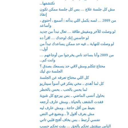
نكتشفها...
مش كل جلسة علاج … بس كل جلسة ممكن تكون
إنقاذ
من 2009 … لسه بكمل اللي بدأته : أسمع ، أحتوي ،
وأساعد
لو وصلت للآخر ومفيش طاقة … تعال نبدأ من جديد
لو حاسس إنك لوحدك … اقرأ ده
لو وصلت للنهاية ... فيه حد ممكن يساعدك تبدأ من
أول...
من 2009 وأنا بساعد ناس يخرجوا من أوجاعهم …
وانت كم...
محتاج تتكلم ومش لاقي حد يسمعك بصدق ؟
الجلسة دي ليك
كل اللي محتاج تعرفه عن الجلسة
كل لما أهدى .. مخي يفكر في أسوأ سيناريو
لما بحس بالحب .. بحس بالخطر
بحاول أنسى الماضي .. بس بيرجع كل شوية
فقدت الشغف بالحياة .. ومش عارف أرجعه
بعيط من أقل حاجة .. ومش عارف ليه
مش بعرف أقول لأ .. وبضيع في النص
نفسي أرتبط .. بس بخاف أفتح قلبي تاني
الناس مبقتش تحكم بالحق … بقت تحكم حسب