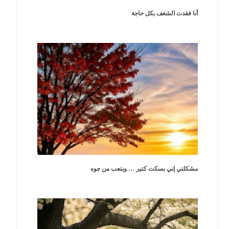
أنا فقدت الشغف بكل حاجة
مشكلتي إني بسكت كتير … وبتعب من جوه