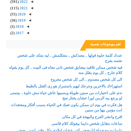
(591)
2022
◄
(115)
2021
◄
(55)
2020
◄
(36)
2019
◄
(3)
2018
◄
(2)
2017
◄
اهم موضوعات نفسية
عندك كلمة حلوة قولها .. معندكش .. متتكلمش .. ليه بتنكد على شخص
نفسه يفرح
فيه شخص ممكن تلاقيه بيضايق شخص تانى معاه فى البيت .. كل يوم يقوله
كلام جارح .. كل يوم يقلل منه
الى كل شخص مصدوم .. الى كل شخص مجروح
استهزاءك بالاخرين وجرحك ليهم باستمرار هو زى القتل بالظبط
ندم على اختيارات من سنين طويلة وبسببها عاش حياة مش حلوة .. بيتمنى
لو يرجع بيه الزمن لورا عشان يختار صح
هل فكرت في يوم ان ممكن يكون تعبك في الحياة بسبب أفكار ومعتقدات
انت مؤمن بيها من سنين
افرح وانشر الفرح والبهجة في كل مكان
ساعات بتقابل شخص دايما بيقولك كلام قاسى
دايما بسمع جملة انا بضحى كتير عشان اولادى وكل وقتى ليهم .. ضحى ..