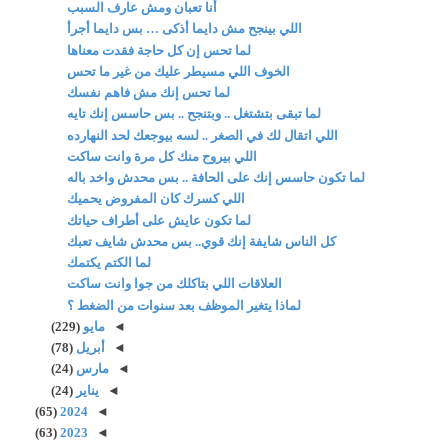
أنا تعبان ومش عارف السبب
اللي بينجح مش دايما أذكى … بس دايما أجرأ
لما تحس إن كل حاجة فقدت معناها
الخوف اللي مسيطر عليك من غير ما تحس
لما تحس إنك مش فاهم نفسك
لما تبقى بتشتغل .. وبتنجح .. بس حاسس إنك تايه
اللي اتقال لك في الصغر .. لسه بيوجعك لحد النهارده
اللي بيروح منك كل مرة وانت ساكت
لما تكون حاسس إنك على الحافة .. بس محدش واخد باله
اللي كسرك كان المفروض يحميك
لما تكون عايش على أطراف حياتك
كل الناس شايفة إنك قوي.. بس محدش شايف تعبك
لما الكتم يكتمك
العلاقات اللي بتاكلك من جوا وانت ساكت
لماذا يتغير الموظف بعد سنوات من الضغط ؟
◄
مايو
(229)
◄
أبريل
(78)
◄
مارس
(24)
◄
يناير
(24)
(65)
2024
◄
(63)
2023
◄