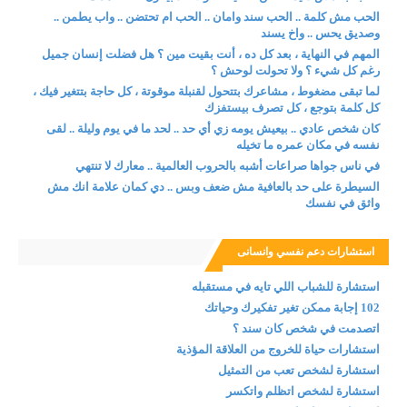
الحب مش كلمة .. الحب سند وامان .. الحب ام تحتضن .. واب يطمن ..
وصديق يحس .. واخ يسند
المهم في النهاية ، بعد كل ده ، أنت بقيت مين ؟ هل فضلت إنسان جميل
رغم كل شيء ؟ ولا تحولت لوحش ؟
لما تبقى مضغوط ، مشاعرك بتتحول لقنبلة موقوتة ، كل حاجة بتتغير فيك ،
كل كلمة بتوجع ، كل تصرف بيستفزك
كان شخص عادي .. بيعيش يومه زي أي حد .. لحد ما في يوم وليلة .. لقى
نفسه في مكان عمره ما تخيله
في ناس جواها صراعات أشبه بالحروب العالمية .. معارك لا تنتهي
السيطرة على حد بالعافية مش ضعف وبس .. دي كمان علامة انك مش
واثق في نفسك
استشارات دعم نفسي وانسانى
استشارة للشباب اللي تايه في مستقبله
102 إجابة ممكن تغير تفكيرك وحياتك
اتصدمت في شخص كان سند ؟
استشارات حياة للخروج من العلاقة المؤذية
استشارة لشخص تعب من التمثيل
استشارة لشخص اتظلم واتكسر