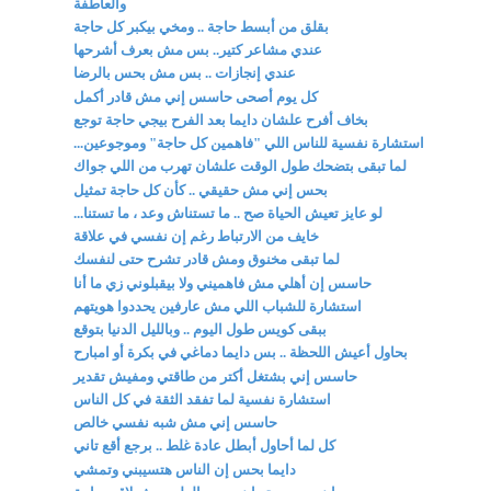
والعاطفة
بقلق من أبسط حاجة .. ومخي بيكبر كل حاجة
عندي مشاعر كتير.. بس مش بعرف أشرحها
عندي إنجازات .. بس مش بحس بالرضا
كل يوم أصحى حاسس إني مش قادر أكمل
بخاف أفرح علشان دايما بعد الفرح بيجي حاجة توجع
استشارة نفسية للناس اللي "فاهمين كل حاجة" وموجوعين...
لما تبقى بتضحك طول الوقت علشان تهرب من اللي جواك
بحس إني مش حقيقي .. كأن كل حاجة تمثيل
لو عايز تعيش الحياة صح .. ما تستناش وعد ، ما تستنا...
خايف من الارتباط رغم إن نفسي في علاقة
لما تبقى مخنوق ومش قادر تشرح حتى لنفسك
حاسس إن أهلي مش فاهميني ولا بيقبلوني زي ما أنا
استشارة للشباب اللي مش عارفين يحددوا هويتهم
ببقى كويس طول اليوم .. وبالليل الدنيا بتوقع
بحاول أعيش اللحظة .. بس دايما دماغي في بكرة أو امبارح
حاسس إني بشتغل أكتر من طاقتي ومفيش تقدير
استشارة نفسية لما تفقد الثقة في كل الناس
حاسس إني مش شبه نفسي خالص
كل لما أحاول أبطل عادة غلط .. برجع أقع تاني
دايما بحس إن الناس هتسيبني وتمشي