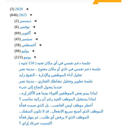
(3)
2026
◄
(846)
2025
▼
◄
ديسمبر
(2)
◄
نوفمبر
(6)
◄
أكتوبر
(69)
◄
سبتمبر
(43)
◄
أغسطس
(58)
◄
يوليو
(90)
▼
يونيو
(223)
جلسة دعم نفسي في أي مكان تحبه ( 150 جنيه )
جلسة دعم نفسي في نادي أو مكان مفتوح – مدينة نصر
تحليل أداء الموظفين والإدارة – الشيخ زايد
جلسة تطوير وتحليل نشاطك التجاري – مدينة نصر
عندما يتحول النجاح إلى عبء
لماذا يبدو بعض الموظفين أقوياء بينما هم الأكثر إره...
لماذا يستقيل الموظف الجيد رغم أن راتبه مناسب ؟
أخطر موظف ليس الغاضب... بل الذي صمت فجأة
الموظف الذي أصبح سريع الانفعال... قد لا تكون المشك...
الموظف الذي لا يرفض أي طلب... ثم ينهار فجأة
اكتسبت خبرتك إزاي ؟