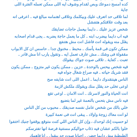
كده امسح دموعك وبص لقدام وشوف ايه اللى ممكن تعمله الفترة اللى
جاية
لما تلاقى حد اتعرف عليك وبيكلمك وتلاقى اهتمامه مبالغ فيه .. اعرفى انه
بعد وقت علاقتكم هتفشل
شخص عزيز عليك .. دايما بيعمل حاجات تضايقك
فيه اب دايما بيضرب ابنه .. كل ما يعمل حاجة يضربه .. يجى قدام اصحابه
يقلل منه ويقوله انت فاشل انت مش هتنفع
ممكن تكون فى قمة يأسك .. محبط .. مخنوق جدا .. حاسس ان كل الابواب
مقفولة فى وشك .. مش عارف تعمل ايه .. وتقول يارب انا مش قادر ..
تعبت .. كفاية .. تلاقى صوت جواك بيقولك
فيه شخص بيحس بالوحدة .. حزين .. ممكن يكون غير متزوج .. ممكن يكون
فقد شريك حياته .. فيه صراع شغال جواه فيه
الناس هينتقدوك دايما .. اعمل اللى انت شايفه صح
اوعى تخلى حد يقلل منك ويقولك ملكش لازمة
انت الحياة والنور لاسرتك .. انت الامان .. اوعى تقع
فيه ناس مش بتحس بالنعمة غير لما بتضيع
خلي بالك من شخص عامل نفسه صديقك .. محبوب من كل الناس
لو انت معاك زوجة واولاد .. يبقى انت فى نعمة كبيرة
لو حسيت إنك لوحدك ، وإن كل الناس اللي كنت متوقع يوقفوا جنبك اختفوا
خلوا بالكم عشان فيه ذئاب حواليكم مستنية فرصة انها تفترسكم
الطبطبة مش دايما حضن .. احيانا صوت حد بيقول .. انا فاهمك