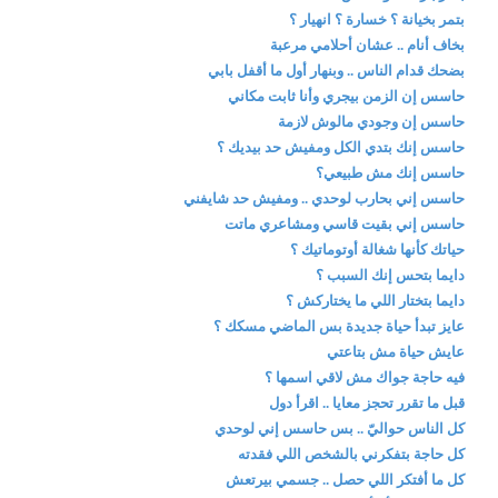
بتمر بخيانة ؟ خسارة ؟ انهيار ؟
بخاف أنام .. عشان أحلامي مرعبة
بضحك قدام الناس .. وبنهار أول ما أقفل بابي
حاسس إن الزمن بيجري وأنا ثابت مكاني
حاسس إن وجودي مالوش لازمة
حاسس إنك بتدي الكل ومفيش حد بيديك ؟
حاسس إنك مش طبيعي؟
حاسس إني بحارب لوحدي .. ومفيش حد شايفني
حاسس إني بقيت قاسي ومشاعري ماتت
حياتك كأنها شغالة أوتوماتيك ؟
دايما بتحس إنك السبب ؟
دايما بتختار اللي ما يختاركش ؟
عايز تبدأ حياة جديدة بس الماضي مسكك ؟
عايش حياة مش بتاعتي
فيه حاجة جواك مش لاقي اسمها ؟
قبل ما تقرر تحجز معايا .. اقرأ دول
كل الناس حواليّ .. بس حاسس إني لوحدي
كل حاجة بتفكرني بالشخص اللي فقدته
كل ما أفتكر اللي حصل .. جسمي بيرتعش