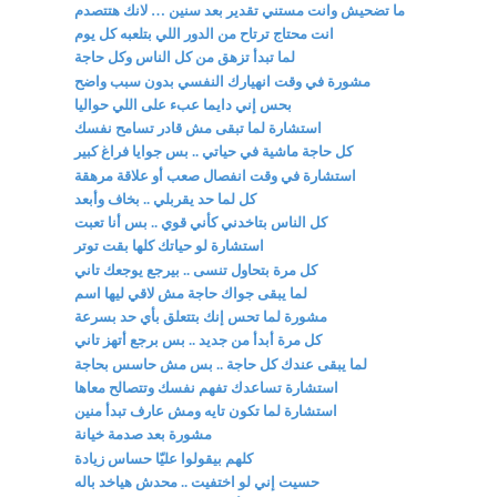
ما تضحيش وانت مستني تقدير بعد سنين … لانك هتتصدم
انت محتاج ترتاح من الدور اللي بتلعبه كل يوم
لما تبدأ تزهق من كل الناس وكل حاجة
مشورة في وقت انهيارك النفسي بدون سبب واضح
بحس إني دايما عبء على اللي حواليا
استشارة لما تبقى مش قادر تسامح نفسك
كل حاجة ماشية في حياتي .. بس جوايا فراغ كبير
استشارة في وقت انفصال صعب أو علاقة مرهقة
كل لما حد يقربلي .. بخاف وأبعد
كل الناس بتاخدني كأني قوي .. بس أنا تعبت
استشارة لو حياتك كلها بقت توتر
كل مرة بتحاول تنسى .. بيرجع يوجعك تاني
لما يبقى جواك حاجة مش لاقي ليها اسم
مشورة لما تحس إنك بتتعلق بأي حد بسرعة
كل مرة أبدأ من جديد .. بس برجع أتهز تاني
لما يبقى عندك كل حاجة .. بس مش حاسس بحاجة
استشارة تساعدك تفهم نفسك وتتصالح معاها
استشارة لما تكون تايه ومش عارف تبدأ منين
مشورة بعد صدمة خيانة
كلهم بيقولوا عليّا حساس زيادة
حسيت إني لو اختفيت .. محدش هياخد باله