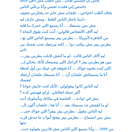
بحس إن جسمي تعبان .. بس الطب مش لاقي حاجة
حاسس إني فقدت نفسي وأنا برضّي الناس
بخاف أطلب احتياجي .. علشان مش عايز حد يفتكرني ضعيف
دايما باختار الناس الغلط .. ومش عارف ليه
مش بس بسمعك … أنا بسمع اللي عمرك ما قلته
ليه آلاف الأشخاص قالولي : أنت كنت طوق النجاة ؟
من القاهرة لأمريكا … بطرس بيتر بيسمع الناس اللي تع...
بطرس بيتر مش بيكتب دوا … لكنه بيرجعك تحب نفسك من
تاني
ليه آلاف الناس قالت : لو ما كنتش قابلت بطرس بيتر ،...
مين هو بطرس بيتر ؟ الراجل اللي بيسمعك كأنك بتحكي ل...
اللي كنت بتخبيه جواك … أنا شوفته في عينك من أول لحظة
أنا ما بسمعكش علشان أرد … أنا بسمعك علشان أرجعك
لنفسك
ليه الناس كانوا بيقولولي : كأنك كنت عايش جوانا ؟
أكتر جملة اتقالتلي : إزاي فهمتني كده ؟
مش في عيادة … الجلسة في مكانك وبأسلوبك أنت
لو ما لقيتش حد يسمعك بجد … أنا هنا ، علشان أكون ال...
ليه الناس بتقول : بطرس بيتر بيقرأ اللي جواك حتى ...
مش بس استماع … بطرس بيتر بيفتح أبواب ما حدش قرب
منها
من 2009 … وأنا بسمع اللي الناس مش قادرين يقولوه حت...