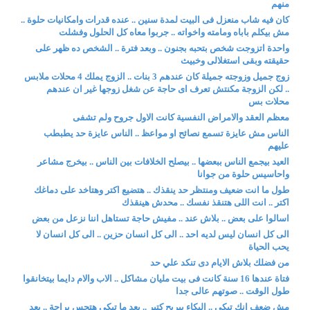
منهم
كان فيه شاب منعزل فى البيت لمدة سنين .. عنده قدرات وامكانيات حلوة ..
مش بيكلم باباه ومامته واخواته .. جربوا معاه كل الحلول وفشلت
واحدة اتزوجت شخص بتحبه بجنون .. وبعد فترة .. الشخص ده ظهر على
حقيقته وبقى استغلالى وخبيث
زوج جميل وزوجته جميلة كان عندهم 3 بنات .. الزوج يملك 4 محلات ملابس
.. لكن الزوجة مكنتش تعرف اى حاجة عن شغل زوجها غير ان عندهم
محلات بس
معظم العقد والامراض النفسية كانت الاول جروح ولم تشفى
الناس مش عايزة تسمع نصائح او مواعظ .. الناس عايزة حد يطبطب
عليهم
العيد بيجمع الناس ببعضها .. بيصلح الخلافات بين الناس .. بيخرج مشاعر
واحاسيس حلوة من جوانا
طول ما انت ضعيف ومنتظر حد ينقذك .. هتضيع اكتر وهتاخد على دماغك
اكتر .. انت اللى هتنقذ نفسك .. محدش هينقذك
اسالوا على بعض .. بلاش عند .. مفيش حاجة تستاهل اننا نزعل من بعض
الى كل انسان ليس لديه احد .. الى كل انسان حزين .. الى كل انسان لا
يحب الحياة
من فضلك بلاش الايام دى تنكد علي حد
فتاة عندها 16 سنة كانت فى بيت مليان مشاكل .. الاب والام دايما بيتخانقوا
طول الوقت .. صوتهم عالى جدا
مش ضعف انك تبكى .. البكاء بيريح كتير .. بعد ما تبكى هتحس براحة .. بعد