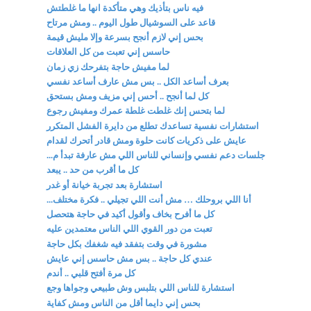
فيه ناس بتأذيك وهي متأكدة انها ما غلطتش
قاعد على السوشيال طول اليوم .. ومش مرتاح
بحس إني لازم أنجح بسرعة وإلا مليش قيمة
حاسس إني تعبت من كل العلاقات
لما مفيش حاجة بتفرحك زي زمان
بعرف أساعد الكل .. بس مش عارف أساعد نفسي
كل لما أنجح .. أحس إني مزيف ومش بستحق
لما بتحس إنك غلطت غلطة عمرك ومفيش رجوع
استشارات نفسية تساعدك تطلع من دايرة الفشل المتكرر
عايش على ذكريات كانت حلوة ومش قادر أتحرك لقدام
جلسات دعم نفسي وإنساني للناس اللي مش عارفة تبدأ م...
كل ما أقرب من حد .. يبعد
استشارة بعد تجربة خيانة أو غدر
أنا اللي بروحلك … مش أنت اللي تجيلي .. فكرة مختلف...
كل ما أفرح بخاف وأقول أكيد في حاجة هتحصل
تعبت من دور القوي اللي الناس معتمدين عليه
مشورة في وقت بتفقد فيه شغفك بكل حاجة
عندي كل حاجة .. بس مش حاسس إني عايش
كل مرة أفتح قلبي .. أندم
استشارة للناس اللي بتلبس وش طبيعي وجواها وجع
بحس إني دايما أقل من الناس ومش كفاية