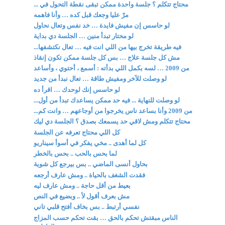
محتاج تتكلم ؟ جلسة واحدة ممكن تبقى نقطة التحول في ...
مرّ عليا وجعك قبل كده … وأنا فاهمه
لو حاسس إن مفيش فايدة … خد نفس وتعال نحاول
لو محتار تبدأ منين … الجلسة دي بداية
فيه طريقة تخرج بيها من اللي انت فيه … تعال نكتشفها...
مش كل جلسة علاج … بس كل جلسة ممكن تكون إنقاذ
من 2009 … لسه بكمل اللي بدأته : أسمع ، أحتوي ، وأساعد
لو وصلت للآخر ومفيش طاقة … تعال نبدأ من جديد
لو حاسس إنك لوحدك … اقرأ ده
لو وصلت للنهاية ... فيه حد ممكن يساعدك تبدأ من أول...
من 2009 وأنا بساعد ناس يخرجوا من أوجاعهم … وانت كم...
محتاج تتكلم ومش لاقي حد يسمعك بصدق ؟ الجلسة دي ليك
كل اللي محتاج تعرفه عن الجلسة
كل لما أهدى .. مخي يفكر في أسوأ سيناريو
لما بحس بالحب .. بحس بالخطر
بحاول أنسى الماضي .. بس بيرجع كل شوية
فقدت الشغف بالحياة .. ومش عارف أرجعه
بعيط من أقل حاجة .. ومش عارف ليه
مش بعرف أقول لأ .. وبضيع في النص
نفسي أرتبط .. بس بخاف أفتح قلبي تاني
الناس مبقتش تحكم بالحق … بقت تحكم حسب المزاج