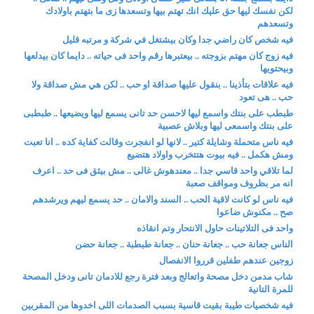
لكن نفسك ليها حق عليك انك تهتم بيها وتسعدها زى ما بتهتم باولادك
وتسعدهم
فيه شخص كان راضي جدا وكان بيشتغل في شركة و مرتبه قليل
فيه زوج كان مهتم بزوجته .. بيعتبرها رقم واحد فى حياته .. دايما كان بيدلعها
وبيحتويها
فيه علاقات بتأذينا .. بنقول عليها صداقة او حب .. لكن هي مش صداقة ولا
حب .. هى تعود
طبطب على بنتك واسمع ليها لاحسن حد تانى يسمع ليها ويضيعها .. طبطبى
على بنتك واسمعى ليها وبلاش عصبية
فيه ناس متحملة وشايلة كتير .. لانها لو انفجرت وقالت كفاية كده .. انا تعبت
ومش هكمل .. فيه بيوت هتتخرب واولاد هتضيع
لما تلاقي واحد قاسي جدا .. معندهوش غالى .. مش بيثق فى حد .. اعرف
انه مر بظروف ومواقف صعبة
فيه ناس لو كانت لاقية الحب .. السند والامان .. حد يسمع ليهم ويرشدهم
صح .. مكنوش ضاعوا
واحد فى التلاتينات حاول الانتحار وتم انقاذه
الناس جعانة حب .. جعانة حنان .. جعانة طبطبة .. جعانة حضن
زوجين عندهم طفلين قرروا الانفصال
شاب مدمن دخل مصحة واتعالج وبعد فترة رجع للادمان تانى ودخل المصحة
للمرة التانية
فيه شخصيات طيبة بقيت قاسية بسبب الصدمات اللى اخدوها من المقربين