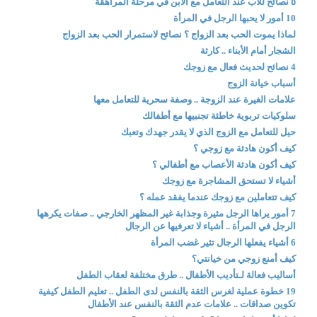
٥ نصائح للأب عند التعامل مع الابن في مرحلة المراهقة
10 أمور لا يحبها الرجل في المرأة
لماذا يموت الحب بعد الزواج ؟ نصائح لاستمرار الحب بعد الزواج
الشجار أمام الأبناء .. كارثة
4 نصائح لحديث فعال مع زوجك
أسباب خيانة الزوج
علامات الغيرة عند الزوجة .. وصفة سحرية للتعامل معها
سلوكيات تربوية خاطئة تجنبيها مع أطفالك
حيل للتعامل مع الزوج الذي لا يقدر جهدك وتعبك
كيف أكون هادئة مع زوجي ؟
كيف أكون هادئة الأعصاب مع أطفالي ؟
أشياء لا تستحق المشاجرة مع زوجك
كيف تتعاملين مع زوجك عندما يفقد عمله ؟
7 أمور يراها الرجل مثيرة وجذابة غير المظهر الخارجي .. صفات يكرهها
الرجل في المرأة .. أشياء لا تعرفيها عن الرجال
6 أشياء يفعلها الرجال تثير غضب المرأة
كيف أمنع زوجي من خيانتي؟
أساليب فعالة لـتأديب الأطفال .. طرق مختلفة لعقاب الطفل
19 خطوة عملية لغرس الثقة بالنفس لدى الطفل .. تعليم الطفل كيفية
تكوين صداقات .. علامات عدم الثقة بالنفس عند الأطفال