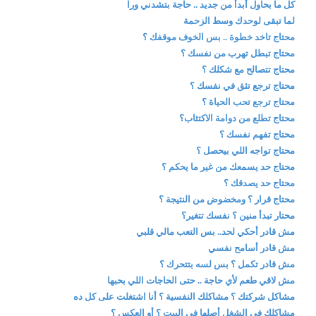
كل ما بحاول أبدأ من جديد .. حاجة بتشدني ورا
لما تبقى لوحدك وسط الزحمة
محتاج تاخد خطوة .. بس الخوف موقفك ؟
محتاج تبطل تهرب من نفسك ؟
محتاج تتصالح مع شكلك ؟
محتاج ترجع تثق في نفسك ؟
محتاج ترجع تحب الحياة ؟
محتاج تطلع من دوامة الاكتئاب؟
محتاج تفهم نفسك ؟
محتاج تواجه اللي بيحصل ؟
محتاج حد يسمعك من غير ما يحكم ؟
محتاج حد يصدقك ؟
محتاج قرار ؟ ومخضوض من النتيجة ؟
محتار تبدأ منين ؟ نفسك تتغير؟
مش قادر أحكي لحد.. بس التعب مالي قلبي
مش قادر أسامح نفسي
مش قادر تكمل ؟ بس لسه بتتحرك ؟
مش لاقي طعم لأي حاجة .. حتى الحاجات اللي بحبها
مشاكل شركتك ؟ مشاكلك النفسية ؟ أنا اشتغلت على كل ده
مشاكلك في الشغل أصلها في البيت ؟ أو العكس ؟