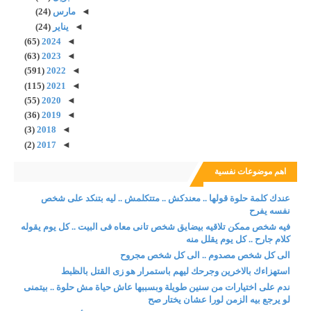
◄
مارس
(24)
◄
يناير
(24)
(65)
2024
◄
(63)
2023
◄
(591)
2022
◄
(115)
2021
◄
(55)
2020
◄
(36)
2019
◄
(3)
2018
◄
(2)
2017
◄
اهم موضوعات نفسية
عندك كلمة حلوة قولها .. معندكش .. متتكلمش .. ليه بتنكد على شخص
نفسه يفرح
فيه شخص ممكن تلاقيه بيضايق شخص تانى معاه فى البيت .. كل يوم يقوله
كلام جارح .. كل يوم يقلل منه
الى كل شخص مصدوم .. الى كل شخص مجروح
استهزاءك بالاخرين وجرحك ليهم باستمرار هو زى القتل بالظبط
ندم على اختيارات من سنين طويلة وبسببها عاش حياة مش حلوة .. بيتمنى
لو يرجع بيه الزمن لورا عشان يختار صح