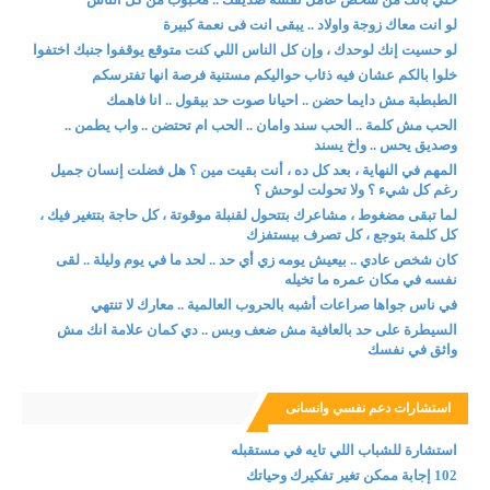
لو انت معاك زوجة واولاد .. يبقى انت فى نعمة كبيرة
لو حسيت إنك لوحدك ، وإن كل الناس اللي كنت متوقع يوقفوا جنبك اختفوا
خلوا بالكم عشان فيه ذئاب حواليكم مستنية فرصة انها تفترسكم
الطبطبة مش دايما حضن .. احيانا صوت حد بيقول .. انا فاهمك
الحب مش كلمة .. الحب سند وامان .. الحب ام تحتضن .. واب يطمن ..
وصديق يحس .. واخ يسند
المهم في النهاية ، بعد كل ده ، أنت بقيت مين ؟ هل فضلت إنسان جميل
رغم كل شيء ؟ ولا تحولت لوحش ؟
لما تبقى مضغوط ، مشاعرك بتتحول لقنبلة موقوتة ، كل حاجة بتتغير فيك ،
كل كلمة بتوجع ، كل تصرف بيستفزك
كان شخص عادي .. بيعيش يومه زي أي حد .. لحد ما في يوم وليلة .. لقى
نفسه في مكان عمره ما تخيله
في ناس جواها صراعات أشبه بالحروب العالمية .. معارك لا تنتهي
السيطرة على حد بالعافية مش ضعف وبس .. دي كمان علامة انك مش
واثق في نفسك
استشارات دعم نفسي وانسانى
استشارة للشباب اللي تايه في مستقبله
102 إجابة ممكن تغير تفكيرك وحياتك