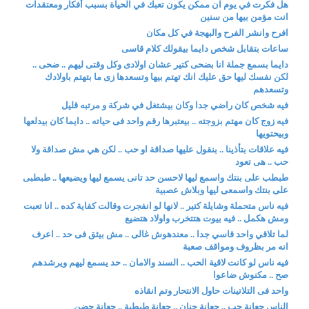
هل فكرت في يوم ان ممكن يكون تعبك في الحياة بسبب أفكار ومعتقدات
انت مؤمن بيها من سنين
افرح وانشر الفرح والبهجة في كل مكان
ساعات بتقابل شخص دايما بيقولك كلام قاسى
دايما بسمع جملة انا بضحى كتير عشان اولادى وكل وقتى ليهم .. ضحى ..
لكن نفسك ليها حق عليك انك تهتم بيها وتسعدها زى ما بتهتم باولادك
وتسعدهم
فيه شخص كان راضي جدا وكان بيشتغل في شركة و مرتبه قليل
فيه زوج كان مهتم بزوجته .. بيعتبرها رقم واحد فى حياته .. دايما كان بيدلعها
وبيحتويها
فيه علاقات بتأذينا .. بنقول عليها صداقة او حب .. لكن هي مش صداقة ولا
حب .. هى تعود
طبطب على بنتك واسمع ليها لاحسن حد تانى يسمع ليها ويضيعها .. طبطبى
على بنتك واسمعى ليها وبلاش عصبية
فيه ناس متحملة وشايلة كتير .. لانها لو انفجرت وقالت كفاية كده .. انا تعبت
ومش هكمل .. فيه بيوت هتتخرب واولاد هتضيع
لما تلاقي واحد قاسي جدا .. معندهوش غالى .. مش بيثق فى حد .. اعرف
انه مر بظروف ومواقف صعبة
فيه ناس لو كانت لاقية الحب .. السند والامان .. حد يسمع ليهم ويرشدهم
صح .. مكنوش ضاعوا
واحد فى التلاتينات حاول الانتحار وتم انقاذه
الناس جعانة حب .. جعانة حنان .. جعانة طبطبة .. جعانة حضن