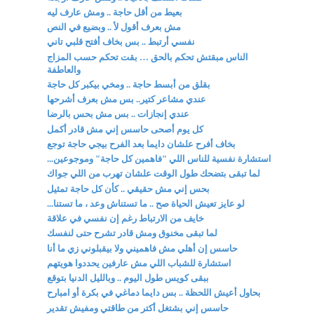
بعيط من أقل حاجة .. ومش عارف ليه
مش بعرف أقول لأ .. وبضيع في النص
نفسي أرتبط .. بس بخاف أفتح قلبي تاني
الناس مبقتش تحكم بالحق … بقت تحكم حسب المزاج
والعاطفة
بقلق من أبسط حاجة .. ومخي بيكبر كل حاجة
عندي مشاعر كتير.. بس مش بعرف أشرحها
عندي إنجازات .. بس مش بحس بالرضا
كل يوم أصحى حاسس إني مش قادر أكمل
بخاف أفرح علشان دايما بعد الفرح بيجي حاجة توجع
استشارة نفسية للناس اللي "فاهمين كل حاجة" وموجوعين...
لما تبقى بتضحك طول الوقت علشان تهرب من اللي جواك
بحس إني مش حقيقي .. كأن كل حاجة تمثيل
لو عايز تعيش الحياة صح .. ما تستناش وعد ، ما تستنا...
خايف من الارتباط رغم إن نفسي في علاقة
لما تبقى مخنوق ومش قادر تشرح حتى لنفسك
حاسس إن أهلي مش فاهميني ولا بيقبلوني زي ما أنا
استشارة للشباب اللي مش عارفين يحددوا هويتهم
ببقى كويس طول اليوم .. وبالليل الدنيا بتوقع
بحاول أعيش اللحظة .. بس دايما دماغي في بكرة أو امبارح
حاسس إني بشتغل أكتر من طاقتي ومفيش تقدير