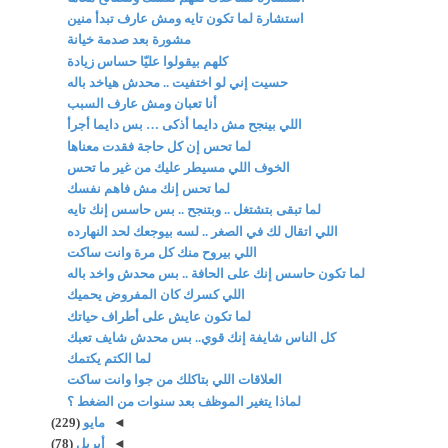
استشارة لما تكون تايه ومش عارف تبدأ منين
مشورة بعد صدمة خيانة
كلهم بيقولوا عليّا حساس زيادة
حسيت إني لو اختفيت .. محدش هياخد باله
أنا تعبان ومش عارف السبب
اللي بينجح مش دايما أذكى … بس دايما أجرأ
لما تحس إن كل حاجة فقدت معناها
الخوف اللي مسيطر عليك من غير ما تحس
لما تحس إنك مش فاهم نفسك
لما تبقى بتشتغل .. وبتنجح .. بس حاسس إنك تايه
اللي اتقال لك في الصغر .. لسه بيوجعك لحد النهارده
اللي بيروح منك كل مرة وانت ساكت
لما تكون حاسس إنك على الحافة .. بس محدش واخد باله
اللي كسرك كان المفروض يحميك
لما تكون عايش على أطراف حياتك
كل الناس شايفة إنك قوي.. بس محدش شايف تعبك
لما الكتم يكتمك
العلاقات اللي بتاكلك من جوا وانت ساكت
لماذا يتغير الموظف بعد سنوات من الضغط ؟
◄
مايو
(229)
◄
أبريل
(78)