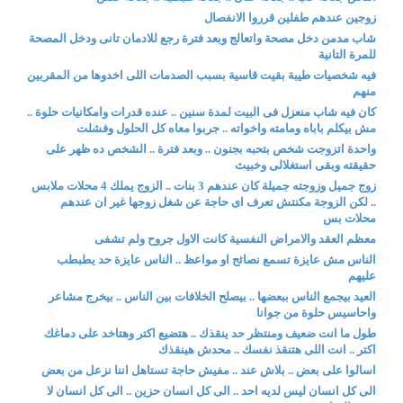
زوجين عندهم طفلين قرروا الانفصال
شاب مدمن دخل مصحة واتعالج وبعد فترة رجع للادمان تانى ودخل المصحة
للمرة التانية
فيه شخصيات طيبة بقيت قاسية بسبب الصدمات اللى اخدوها من المقربين
منهم
كان فيه شاب منعزل فى البيت لمدة سنين .. عنده قدرات وامكانيات حلوة ..
مش بيكلم باباه ومامته واخواته .. جربوا معاه كل الحلول وفشلت
واحدة اتزوجت شخص بتحبه بجنون .. وبعد فترة .. الشخص ده ظهر على
حقيقته وبقى استغلالى وخبيث
زوج جميل وزوجته جميلة كان عندهم 3 بنات .. الزوج يملك 4 محلات ملابس
.. لكن الزوجة مكنتش تعرف اى حاجة عن شغل زوجها غير ان عندهم
محلات بس
معظم العقد والامراض النفسية كانت الاول جروح ولم تشفى
الناس مش عايزة تسمع نصائح او مواعظ .. الناس عايزة حد يطبطب
عليهم
العيد بيجمع الناس ببعضها .. بيصلح الخلافات بين الناس .. بيخرج مشاعر
واحاسيس حلوة من جوانا
طول ما انت ضعيف ومنتظر حد ينقذك .. هتضيع اكتر وهتاخد على دماغك
اكتر .. انت اللى هتنقذ نفسك .. محدش هينقذك
اسالوا على بعض .. بلاش عند .. مفيش حاجة تستاهل اننا نزعل من بعض
الى كل انسان ليس لديه احد .. الى كل انسان حزين .. الى كل انسان لا