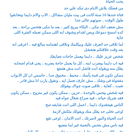
يحب الحياة
من فضلك بلاش الايام دى تنكد علي حد
فتاة عندها 16 سنة كانت فى بيت مليان مشاكل .. الاب والام دايما بيتخانقوا
طول الوقت .. صوتهم عالى جدا
مش ضعف انك تبكى .. البكاء بيريح كتير .. بعد ما تبكى هتحس براحة .. بعد
كده امسح دموعك وبص لقدام وشوف ايه اللى ممكن تعمله الفترة اللى
جاية
لما تلاقى حد اتعرف عليك وبيكلمك وتلاقى اهتمامه مبالغ فيه .. اعرفى انه
بعد وقت علاقتكم هتفشل
شخص عزيز عليك .. دايما بيعمل حاجات تضايقك
فيه اب دايما بيضرب ابنه .. كل ما يعمل حاجة يضربه .. يجى قدام اصحابه
يقلل منه ويقوله انت فاشل انت مش هتنفع
ممكن تكون فى قمة يأسك .. محبط .. مخنوق جدا .. حاسس ان كل الابواب
مقفولة فى وشك .. مش عارف تعمل ايه .. وتقول يارب انا مش قادر ..
تعبت .. كفاية .. تلاقى صوت جواك بيقولك
فيه شخص بيحس بالوحدة .. حزين .. ممكن يكون غير متزوج .. ممكن يكون
فقد شريك حياته .. فيه صراع شغال جواه فيه
الناس هينتقدوك دايما .. اعمل اللى انت شايفه صح
اوعى تخلى حد يقلل منك ويقولك ملكش لازمة
انت الحياة والنور لاسرتك .. انت الامان .. اوعى تقع
فيه ناس مش بتحس بالنعمة غير لما بتضيع
خلي بالك من شخص عامل نفسه صديقك .. محبوب من كل الناس