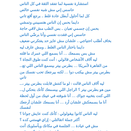
استشارة نفسية لما تفقد الثقة في كل الناس
حاسس إني مش شبه نفسي خالص
كل لما أحاول أبطل عادة غلط .. برجع أقع تاني
دايما بحس إن الناس هتسيبني وتمشي
بحس إن جسمي تعبان .. بس الطب مش لاقي حاجة
حاسس إني فقدت نفسي وأنا برضّي الناس
بخاف أطلب احتياجي .. علشان مش عايز حد يفتكرني ضعيف
دايما باختار الناس الغلط .. ومش عارف ليه
مش بس بسمعك … أنا بسمع اللي عمرك ما قلته
ليه آلاف الأشخاص قالولي : أنت كنت طوق النجاة ؟
من القاهرة لأمريكا … بطرس بيتر بيسمع الناس اللي تع...
بطرس بيتر مش بيكتب دوا … لكنه بيرجعك تحب نفسك من
تاني
ليه آلاف الناس قالت : لو ما كنتش قابلت بطرس بيتر ،...
مين هو بطرس بيتر ؟ الراجل اللي بيسمعك كأنك بتحكي ل...
اللي كنت بتخبيه جواك … أنا شوفته في عينك من أول لحظة
أنا ما بسمعكش علشان أرد … أنا بسمعك علشان أرجعك
لنفسك
ليه الناس كانوا بيقولولي : كأنك كنت عايش جوانا ؟
أكتر جملة اتقالتلي : إزاي فهمتني كده ؟
مش في عيادة … الجلسة في مكانك وبأسلوبك أنت