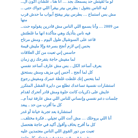
لو ما لقيتش حد يسمعك بجد … أنا هنا ، علشان أكون ال...
ليه الناس بتقول : بطرس بيتر بيقرأ اللي جواك حتى ...
مش بس استماع … بطرس بيتر بيفتح أبواب ما حدش قرب
منها
من 2009 … وأنا بسمع اللي الناس مش قادرين يقولوه حت...
فيه ناس بتأذيك وهي متأكدة انها ما غلطتش
قاعد على السوشيال طول اليوم .. ومش مرتاح
بحس إني لازم أنجح بسرعة وإلا مليش قيمة
حاسس إني تعبت من كل العلاقات
لما مفيش حاجة بتفرحك زي زمان
بعرف أساعد الكل .. بس مش عارف أساعد نفسي
كل لما أنجح .. أحس إني مزيف ومش بستحق
لما بتحس إنك غلطت غلطة عمرك ومفيش رجوع
استشارات نفسية تساعدك تطلع من دايرة الفشل المتكرر
عايش على ذكريات كانت حلوة ومش قادر أتحرك لقدام
جلسات دعم نفسي وإنساني للناس اللي مش عارفة تبدأ م...
كل ما أقرب من حد .. يبعد
استشارة بعد تجربة خيانة أو غدر
أنا اللي بروحلك … مش أنت اللي تجيلي .. فكرة مختلف...
كل ما أفرح بخاف وأقول أكيد في حاجة هتحصل
تعبت من دور القوي اللي الناس معتمدين عليه
مشورة في وقت بتفقد فيه شغفك بكل حاجة