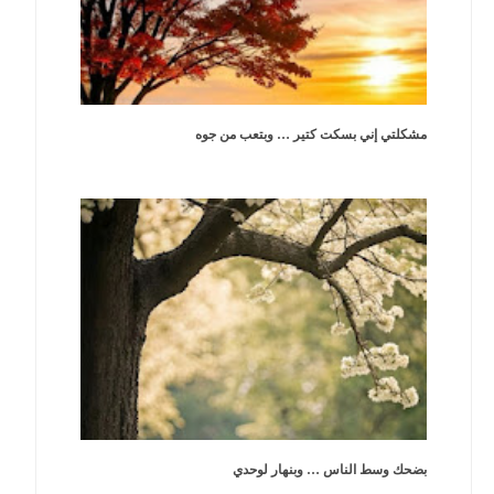
مشكلتي إني بسكت كتير … وبتعب من جوه
بضحك وسط الناس … وبنهار لوحدي