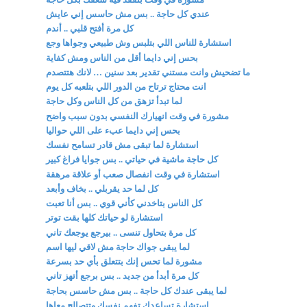
عندي كل حاجة .. بس مش حاسس إني عايش
كل مرة أفتح قلبي .. أندم
استشارة للناس اللي بتلبس وش طبيعي وجواها وجع
بحس إني دايما أقل من الناس ومش كفاية
ما تضحيش وانت مستني تقدير بعد سنين … لانك هتتصدم
انت محتاج ترتاح من الدور اللي بتلعبه كل يوم
لما تبدأ تزهق من كل الناس وكل حاجة
مشورة في وقت انهيارك النفسي بدون سبب واضح
بحس إني دايما عبء على اللي حواليا
استشارة لما تبقى مش قادر تسامح نفسك
كل حاجة ماشية في حياتي .. بس جوايا فراغ كبير
استشارة في وقت انفصال صعب أو علاقة مرهقة
كل لما حد يقربلي .. بخاف وأبعد
كل الناس بتاخدني كأني قوي .. بس أنا تعبت
استشارة لو حياتك كلها بقت توتر
كل مرة بتحاول تنسى .. بيرجع يوجعك تاني
لما يبقى جواك حاجة مش لاقي ليها اسم
مشورة لما تحس إنك بتتعلق بأي حد بسرعة
كل مرة أبدأ من جديد .. بس برجع أتهز تاني
لما يبقى عندك كل حاجة .. بس مش حاسس بحاجة
استشارة تساعدك تفهم نفسك وتتصالح معاها