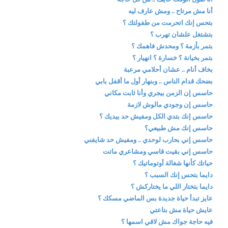
أنا مش مرتاح .. ومش عارف ليه
بتحس إنك اتحرمت من طفولتك ؟
بتشتغل علشان تهرب ؟
بتمر بأزمة ؟ ومحدش فاهمك ؟
بتمر بخيانة ؟ خسارة ؟ انهيار ؟
بخاف أنام .. عشان أحلامي مرعبة
بضحك قدام الناس .. وبنهار أول ما أقفل بابي
حاسس إن الزمن بيجري وأنا ثابت مكاني
حاسس إن وجودي مالوش لازمة
حاسس إنك بتدي الكل ومفيش حد بيديك ؟
حاسس إنك مش طبيعي؟
حاسس إني بحارب لوحدي .. ومفيش حد شايفني
حاسس إني بقيت قاسي ومشاعري ماتت
حياتك كأنها شغالة أوتوماتيك ؟
دايما بتحس إنك السبب ؟
دايما بتختار اللي ما يختاركش ؟
عايز تبدأ حياة جديدة بس الماضي مسكك ؟
عايش حياة مش بتاعتي
فيه حاجة جواك مش لاقي اسمها ؟