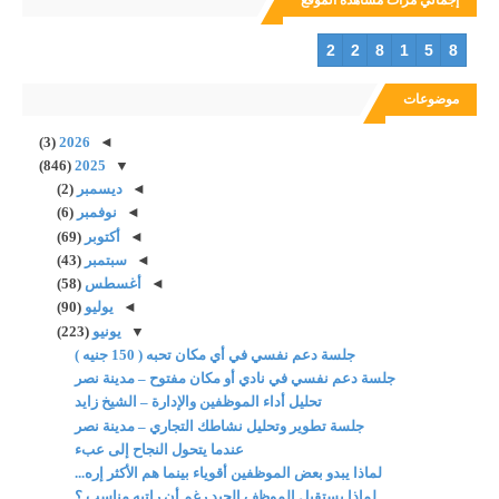
2
2
8
1
5
8
موضوعات
(3)
2026
◄
(846)
2025
▼
◄
ديسمبر
(2)
◄
نوفمبر
(6)
◄
أكتوبر
(69)
◄
سبتمبر
(43)
◄
أغسطس
(58)
◄
يوليو
(90)
▼
يونيو
(223)
جلسة دعم نفسي في أي مكان تحبه ( 150 جنيه )
جلسة دعم نفسي في نادي أو مكان مفتوح – مدينة نصر
تحليل أداء الموظفين والإدارة – الشيخ زايد
جلسة تطوير وتحليل نشاطك التجاري – مدينة نصر
عندما يتحول النجاح إلى عبء
لماذا يبدو بعض الموظفين أقوياء بينما هم الأكثر إره...
لماذا يستقيل الموظف الجيد رغم أن راتبه مناسب ؟