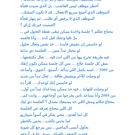
أخطر موظف ليس الغاضب... بل الذي صمت فجأة
الموظف الذي أصبح سريع الانفعال... قد لا تكون المشك...
الموظف الذي لا يرفض أي طلب... ثم ينهار فجأة
اكتسبت خبرتك إزاي ؟
محتاج تتكلم ؟ جلسة واحدة ممكن تبقى نقطة التحول في ...
مرّ عليا وجعك قبل كده … وأنا فاهمه
لو حاسس إن مفيش فايدة … خد نفس وتعال نحاول
لو محتار تبدأ منين … الجلسة دي بداية
فيه طريقة تخرج بيها من اللي انت فيه … تعال نكتشفها...
مش كل جلسة علاج … بس كل جلسة ممكن تكون إنقاذ
من 2009 … لسه بكمل اللي بدأته : أسمع ، أحتوي ، وأساعد
لو وصلت للآخر ومفيش طاقة … تعال نبدأ من جديد
لو حاسس إنك لوحدك … اقرأ ده
لو وصلت للنهاية ... فيه حد ممكن يساعدك تبدأ من أول...
من 2009 وأنا بساعد ناس يخرجوا من أوجاعهم … وانت كم...
محتاج تتكلم ومش لاقي حد يسمعك بصدق ؟ الجلسة دي ليك
كل اللي محتاج تعرفه عن الجلسة
كل لما أهدى .. مخي يفكر في أسوأ سيناريو
لما بحس بالحب .. بحس بالخطر
بحاول أنسى الماضي .. بس بيرجع كل شوية
فقدت الشغف بالحياة .. ومش عارف أرجعه