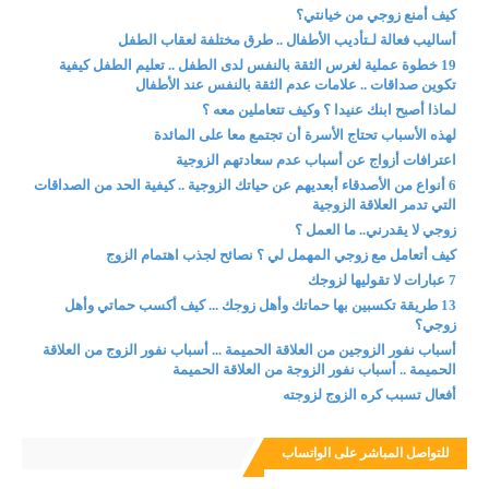
كيف أمنع زوجي من خيانتي؟
أساليب فعالة لـتأديب الأطفال .. طرق مختلفة لعقاب الطفل
19 خطوة عملية لغرس الثقة بالنفس لدى الطفل .. تعليم الطفل كيفية
تكوين صداقات .. علامات عدم الثقة بالنفس عند الأطفال
لماذا أصبح ابنك عنيدا ؟ وكيف تتعاملين معه ؟
لهذه الأسباب تحتاج الأسرة أن تجتمع معا على المائدة
اعترافات أزواج عن أسباب عدم سعادتهم الزوجية
6 أنواع من الأصدقاء أبعديهم عن حياتك الزوجية .. كيفية الحد من الصداقات
التي تدمر العلاقة الزوجية
زوجي لا يقدرني.. ما العمل ؟
كيف أتعامل مع زوجي المهمل لي ؟ نصائح لجذب اهتمام الزوج
7 عبارات لا تقوليها لزوجك
13 طريقة تكسبين بها حماتك وأهل زوجك ... كيف أكسب حماتي وأهل
زوجي؟
أسباب نفور الزوجين من العلاقة الحميمة ... أسباب نفور الزوج من العلاقة
الحميمة .. أسباب نفور الزوجة من العلاقة الحميمة
أفعال تسبب كره الزوج لزوجته
للتواصل المباشر على الواتساب