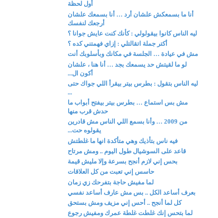
أول لحظة
أنا ما بسمعكش علشان أرد … أنا بسمعك علشان
أرجعك لنفسك
ليه الناس كانوا بيقولولي : كأنك كنت عايش جوانا ؟
أكتر جملة اتقالتلي : إزاي فهمتني كده ؟
مش في عيادة … الجلسة في مكانك وبأسلوبك أنت
لو ما لقيتش حد يسمعك بجد … أنا هنا ، علشان
أكون ال...
ليه الناس بتقول : بطرس بيتر بيقرأ اللي جواك حتى
...
مش بس استماع … بطرس بيتر بيفتح أبواب ما
حدش قرب منها
من 2009 … وأنا بسمع اللي الناس مش قادرين
يقولوه حت...
فيه ناس بتأذيك وهي متأكدة انها ما غلطتش
قاعد على السوشيال طول اليوم .. ومش مرتاح
بحس إني لازم أنجح بسرعة وإلا مليش قيمة
حاسس إني تعبت من كل العلاقات
لما مفيش حاجة بتفرحك زي زمان
بعرف أساعد الكل .. بس مش عارف أساعد نفسي
كل لما أنجح .. أحس إني مزيف ومش بستحق
لما بتحس إنك غلطت غلطة عمرك ومفيش رجوع