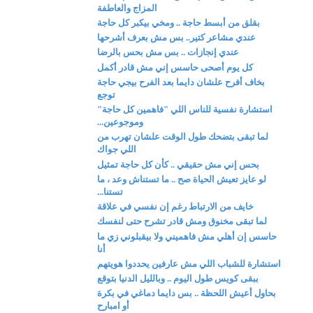
المزاج والعاطفة
بقلق من أبسط حاجة .. ومخي بيكبر كل حاجة
عندي مشاعر كتير.. بس مش بعرف أشرحها
عندي إنجازات .. بس مش بحس بالرضا
كل يوم أصحى حاسس إني مش قادر أكمل
بخاف أفرح علشان دايما بعد الفرح بيجي حاجة
توجع
استشارة نفسية للناس اللي "فاهمين كل حاجة"
وموجوعين...
لما تبقى بتضحك طول الوقت علشان تهرب من
اللي جواك
بحس إني مش حقيقي .. كأن كل حاجة تمثيل
لو عايز تعيش الحياة صح .. ما تستناش وعد ، ما
تستنا...
خايف من الارتباط رغم إن نفسي في علاقة
لما تبقى مخنوق ومش قادر تشرح حتى لنفسك
حاسس إن أهلي مش فاهميني ولا بيقبلوني زي ما
أنا
استشارة للشباب اللي مش عارفين يحددوا هويتهم
ببقى كويس طول اليوم .. وبالليل الدنيا بتوقع
بحاول أعيش اللحظة .. بس دايما دماغي في بكرة
أو امبارح