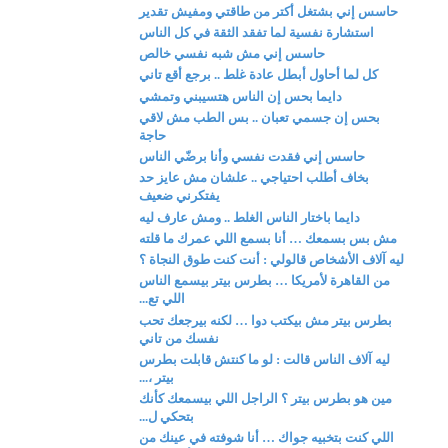
حاسس إني بشتغل أكتر من طاقتي ومفيش تقدير
استشارة نفسية لما تفقد الثقة في كل الناس
حاسس إني مش شبه نفسي خالص
كل لما أحاول أبطل عادة غلط .. برجع أقع تاني
دايما بحس إن الناس هتسيبني وتمشي
بحس إن جسمي تعبان .. بس الطب مش لاقي
حاجة
حاسس إني فقدت نفسي وأنا برضّي الناس
بخاف أطلب احتياجي .. علشان مش عايز حد
يفتكرني ضعيف
دايما باختار الناس الغلط .. ومش عارف ليه
مش بس بسمعك … أنا بسمع اللي عمرك ما قلته
ليه آلاف الأشخاص قالولي : أنت كنت طوق النجاة ؟
من القاهرة لأمريكا … بطرس بيتر بيسمع الناس
اللي تع...
بطرس بيتر مش بيكتب دوا … لكنه بيرجعك تحب
نفسك من تاني
ليه آلاف الناس قالت : لو ما كنتش قابلت بطرس
بيتر ،...
مين هو بطرس بيتر ؟ الراجل اللي بيسمعك كأنك
بتحكي ل...
اللي كنت بتخبيه جواك … أنا شوفته في عينك من