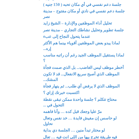
جلسة دعم نفسي في أي مكان تحبه ( 150 جنيه )
جلسة دعم نفسي في نادي أو مكان مفتوح – مدينة
نصر
تحليل أداء الموظفين والإدارة – الشيخ زايد
جلسة تطوير وتحليل نشاطك التجاري – مدينة نصر
عندما يتحول النجاح إلى عبء
لماذا يبدو بعض الموظفين أقوياء بينما هم الأكثر
إره...
لماذا يستقيل الموظف الجيد رغم أن راتبه مناسب
؟
أخطر موظف ليس الغاضب... بل الذي صمت فجأة
الموظف الذي أصبح سريع الانفعال... قد لا تكون
المشك...
الموظف الذي لا يرفض أي طلب... ثم ينهار فجأة
اكتسبت خبرتك إزاي ؟
محتاج تتكلم ؟ جلسة واحدة ممكن تبقى نقطة
التحول في ...
مرّ عليا وجعك قبل كده … وأنا فاهمه
لو حاسس إن مفيش فايدة … خد نفس وتعال
نحاول
لو محتار تبدأ منين … الجلسة دي بداية
فيه طريقة تخرج بيها من اللي انت فيه … تعال