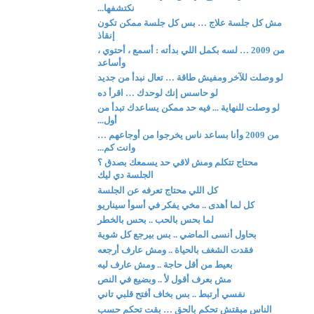
نكتشفها...
مش كل جلسة علاج … بس كل جلسة ممكن تكون
إنقاذ
من 2009 … لسه بكمل اللي بدأته : أسمع ، أحتوي ،
وأساعد
لو وصلت للآخر ومفيش طاقة … تعال نبدأ من جديد
لو حاسس إنك لوحدك … اقرأ ده
لو وصلت للنهاية ... فيه حد ممكن يساعدك تبدأ من
أول...
من 2009 وأنا بساعد ناس يخرجوا من أوجاعهم …
وانت كم...
محتاج تتكلم ومش لاقي حد يسمعك بصدق ؟
الجلسة دي ليك
كل اللي محتاج تعرفه عن الجلسة
كل لما أهدى .. مخي يفكر في أسوأ سيناريو
لما بحس بالحب .. بحس بالخطر
بحاول أنسى الماضي .. بس بيرجع كل شوية
فقدت الشغف بالحياة .. ومش عارف أرجعه
بعيط من أقل حاجة .. ومش عارف ليه
مش بعرف أقول لأ .. وبضيع في النص
نفسي أرتبط .. بس بخاف أفتح قلبي تاني
الناس مبقتش تحكم بالحق … بقت تحكم حسب