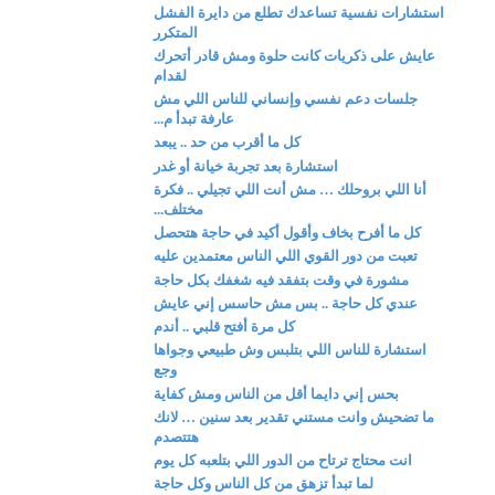
استشارات نفسية تساعدك تطلع من دايرة الفشل
المتكرر
عايش على ذكريات كانت حلوة ومش قادر أتحرك
لقدام
جلسات دعم نفسي وإنساني للناس اللي مش
عارفة تبدأ م...
كل ما أقرب من حد .. يبعد
استشارة بعد تجربة خيانة أو غدر
أنا اللي بروحلك … مش أنت اللي تجيلي .. فكرة
مختلف...
كل ما أفرح بخاف وأقول أكيد في حاجة هتحصل
تعبت من دور القوي اللي الناس معتمدين عليه
مشورة في وقت بتفقد فيه شغفك بكل حاجة
عندي كل حاجة .. بس مش حاسس إني عايش
كل مرة أفتح قلبي .. أندم
استشارة للناس اللي بتلبس وش طبيعي وجواها
وجع
بحس إني دايما أقل من الناس ومش كفاية
ما تضحيش وانت مستني تقدير بعد سنين … لانك
هتتصدم
انت محتاج ترتاح من الدور اللي بتلعبه كل يوم
لما تبدأ تزهق من كل الناس وكل حاجة