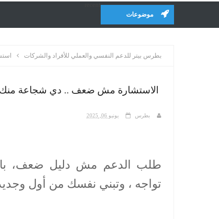
recent
موضوعات
بطرس بيتر للدعم النفسي والعملي للأفراد والشركات
استشا
الاستشارة مش ضعف .. دي شجاعة منك إ
بطرس
يونيو 06, 2025
طلب الدعم مش دليل ضعف، بالع
تواجه ، وتبني نفسك من أول وجدي