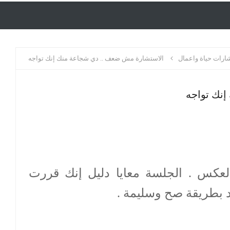
رات حياة واعمال
الاستشارة مش ضعف .. دي شجاعة منك إنك تواجه
نك تواجه
كس . الجلسة معايا دليل إنك قررت
د بطريقة صح وسليمة .