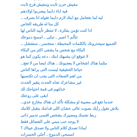
مفيش حزن ثابت ومفيش فرح ثابت
فيه اباء دايما بيضربوا اولادهم
ليه لما بتتعامل مع ابنك لازم دايما تقوله انا بصرف ...
كل منا له طريقه الخاص
اذا كنت تؤمن بفكرة ، لا تنتظر تأييد الناس لها
تتألم ؟ اصبر .. تبكى .. امسح دموعك
الجميع سيحذرونك بالكلمات المحبطة : ستخسر .. ستفشل ...
البكاء مع شخص ما يشفى اكثر من البكاء
لا تتوقع ان يشبهك ابنك ، دعه يكون كما هو
مثلما هناك اشخاص لا يعجبونك .. هناك ايضا من لا تعج...
حياتنا الحقيقية ليست التى يراها الناس
من اهم الصفات التى يجب ان تكتسبها
غير مشاعرك تجاه الحدث يتغير الحدث
خذلتهم فى قمة احتياجك لك
ابقى على روعتك
عندما تقع فى مصيبة او مشكلة تأكد ان هناك مخارج عدي...
بلاش تقول رأيك بصوت عالى عشان اللى قدامك يتقبل كلامك
ربط نفسك ومصيرك بشخص اقسى تدمير ذاتى
لا يوجد حب مبني على الفضائل فقط
لماذا تصدق كلام الناس ولا تصدق عيناك ؟
امسحى الدموع .. أجلى الحسرات