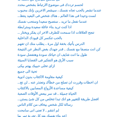
لحسم ترددك فى موضوع الارتباط بشخص محدد
عندما تشعر بالحب تجاه نفسك ، سيشعر الاخرين بإنك محبوب
لست وحيدا فى هذا العالم .. هناك شخص فى البعيد ينتظ...
عندما تفعل ما تريد .. ستصبح سعيدا وستحب نفسك
اذا كنت تريد بناء عائلة سعيدة ومترابطة
تنجح العلاقات اذا سمحت للطرف الاخر ان يفكر ويختار ...
بالحب تنكسر كل قيودك الداخلية
الدرس يأتيك بخفة اول مرة .. يطلب منك ان تفهم
كن انت منصفا مع نفسك .. قدر جهدك بغض النظر عن النتيجة
طول ما انت شايف ان حياتك سودة وهتفضل سودة
سبب الأرق هو التفكير فى القضايا السيئة
ازاى تخلى حبيبك يهتم بيكى
تحية الى جميع
كيفية مقاومة الاكتئاب بدون ادوية
ان اخطات وقررت ان تصلح من خطأك وتعتذر عنه .. لن تج...
كيفية مساعدة الأزواج المصابين بالاكتئاب
الحياة جميلة .. قد نمر ببعض الأوقات الصعبة
افضل طريقة للتغيير هو انك تبدا تتخلص من كل شئ يستن...
رسالة لكل شخص بيخاف من كلام الناس
لم انتقم .. لا تعنى انى سامحت
اعد بناء نفسك بعد كل تجربة تمر بها