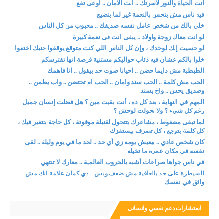
انت الحياة والنور لاسرتك .. انت الامان .. اوعى تقع
فيه ناس مش بتحس بالنعمة غير لما بتضيع
خلي بالك من شخص عامل نفسه صديقك .. محبوب من كل الناس
لو انت معاك زوجة واولاد .. يبقى انت فى نعمة كبيرة
لو حسيت إنك لوحدك ، وإن كل الناس اللي كنت متوقع يوقفوا جنبك اختفوا
خلوا بالكم عشان فيه ذئاب حواليكم مستنية فرصة انها تفترسكم
الطبطبة مش دايما حضن .. احيانا صوت حد بيقول .. انا فاهمك
الحب مش كلمة .. الحب سند وامان .. الحب ام تحتضن .. واب يطمن ..
وصديق يحس .. واخ يسند
المهم في النهاية ، بعد كل ده ، أنت بقيت مين ؟ هل فضلت إنسان جميل
رغم كل شيء ؟ ولا تحولت لوحش ؟
لما تبقى مضغوط ، مشاعرك بتتحول لقنبلة موقوتة ، كل حاجة بتتغير فيك ،
كل كلمة بتوجع ، كل تصرف بيستفزك
كان شخص عادي .. بيعيش يومه زي أي حد .. لحد ما في يوم وليلة .. لقى
نفسه في مكان عمره ما تخيله
في ناس جواها صراعات أشبه بالحروب العالمية .. معارك لا تنتهي
السيطرة على حد بالعافية مش ضعف وبس .. دي كمان علامة انك مش
واثق في نفسك
استشارات دعم نفسي وانسانى