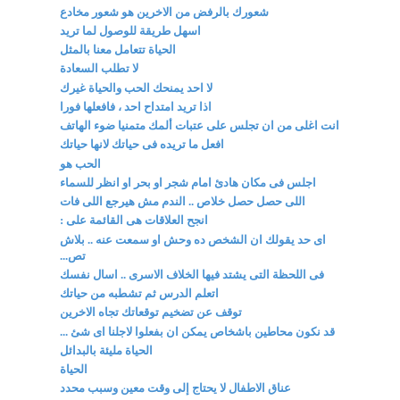
شعورك بالرفض من الاخرين هو شعور مخادع
اسهل طريقة للوصول لما تريد
الحياة تتعامل معنا بالمثل
لا تطلب السعادة
لا احد يمنحك الحب والحياة غيرك
اذا تريد امتداح احد ، فافعلها فورا
انت اغلى من ان تجلس على عتبات ألمك متمنيا ضوء الهاتف
افعل ما تريده فى حياتك لانها حياتك
الحب هو
اجلس فى مكان هادئ امام شجر او بحر او انظر للسماء
اللى حصل حصل خلاص .. الندم مش هيرجع اللى فات
انجح العلاقات هى القائمة على :
اى حد يقولك ان الشخص ده وحش او سمعت عنه .. بلاش
تص...
فى اللحظة التى يشتد فيها الخلاف الاسرى .. اسال نفسك
اتعلم الدرس ثم تشطبه من حياتك
توقف عن تضخيم توقعاتك تجاه الاخرين
قد نكون محاطين باشخاص يمكن ان بفعلوا لاجلنا اى شئ ...
الحياة مليئة بالبدائل
الحياة
عناق الاطفال لا يحتاج إلى وقت معين وسبب محدد