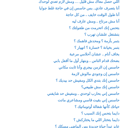
اللي حصل معاك مش قليل … ومش لازم تعدي لوحدك
أنا بتصرف عادي.. بس حاسس إن في حاجة غلط جوايا
أنا طول الوقت خايف .. من كل حاجة
أنا مش مرتاح .. ومش عارف ليه
بتحس إنك اتحرمت من طفولتك ؟
بتشتغل علشان تهرب ؟
بتمر بأزمة ؟ ومحدش فاهمك ؟
بتمر بخيانة ؟ خسارة ؟ انهيار ؟
بخاف أنام .. عشان أحلامي مرعبة
بضحك قدام الناس .. وبنهار أول ما أقفل بابي
حاسس إن الزمن بيجري وأنا ثابت مكاني
حاسس إن وجودي مالوش لازمة
حاسس إنك بتدي الكل ومفيش حد بيديك ؟
حاسس إنك مش طبيعي؟
حاسس إني بحارب لوحدي .. ومفيش حد شايفني
حاسس إني بقيت قاسي ومشاعري ماتت
حياتك كأنها شغالة أوتوماتيك ؟
دايما بتحس إنك السبب ؟
دايما بتختار اللي ما يختاركش ؟
عايز تبدأ حياة جديدة بس الماضي مسكك ؟