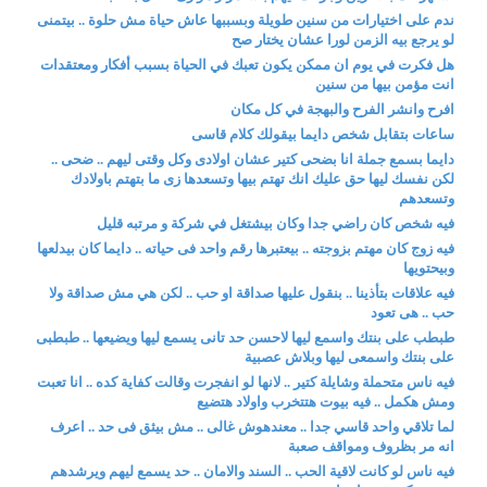
ندم على اختيارات من سنين طويلة وبسببها عاش حياة مش حلوة .. بيتمنى
لو يرجع بيه الزمن لورا عشان يختار صح
هل فكرت في يوم ان ممكن يكون تعبك في الحياة بسبب أفكار ومعتقدات
انت مؤمن بيها من سنين
افرح وانشر الفرح والبهجة في كل مكان
ساعات بتقابل شخص دايما بيقولك كلام قاسى
دايما بسمع جملة انا بضحى كتير عشان اولادى وكل وقتى ليهم .. ضحى ..
لكن نفسك ليها حق عليك انك تهتم بيها وتسعدها زى ما بتهتم باولادك
وتسعدهم
فيه شخص كان راضي جدا وكان بيشتغل في شركة و مرتبه قليل
فيه زوج كان مهتم بزوجته .. بيعتبرها رقم واحد فى حياته .. دايما كان بيدلعها
وبيحتويها
فيه علاقات بتأذينا .. بنقول عليها صداقة او حب .. لكن هي مش صداقة ولا
حب .. هى تعود
طبطب على بنتك واسمع ليها لاحسن حد تانى يسمع ليها ويضيعها .. طبطبى
على بنتك واسمعى ليها وبلاش عصبية
فيه ناس متحملة وشايلة كتير .. لانها لو انفجرت وقالت كفاية كده .. انا تعبت
ومش هكمل .. فيه بيوت هتتخرب واولاد هتضيع
لما تلاقي واحد قاسي جدا .. معندهوش غالى .. مش بيثق فى حد .. اعرف
انه مر بظروف ومواقف صعبة
فيه ناس لو كانت لاقية الحب .. السند والامان .. حد يسمع ليهم ويرشدهم