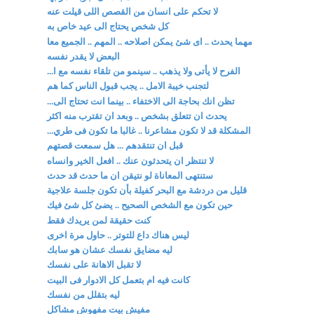
لا تحكم على انسان من القصص اللى قيلت عنه
كل شخص يحتاج الى عيد خاص به
مهما يحدث .. اى شئ يمكن اصلاحه .. المهم .. الجميع معا
البعض لا يقدر نفسه
الفرح لا يأتى ولا يذهب .. سينمو من تلقاء نفسه مع ا...
لتجنب خيبة الامل .. يجب قبول الناس كما هم
تظن انك بحاجة الى الاختفاء .. بينما انت تحتاج الى...
يحدث ان تتعلق بشخص .. وبعد ان تقترب منه اكثر
المشكلة قد لا تكون مشاعرنا .. غالبا ما تكون فى طري...
قبل ان تنتقدهم ... هل سمعت قصتهم
لا تنتظر ان يتحدثون عنك .. افعل الخير وانساه
ستنتهى المعاناة لو نتيقن ان ما حدث قد حدث
قليل من دردشة مع البحر كفيلة بأن تكون جلسة علاجية
حين تكون مع الشخص الصحيح .. يضئ كل شئ فيك
كنت حقيقة لمن يريدك فقط
ليس هناك داع للتوتر .. حاول مرة اخرى
ليه مضايق نفسك عشان هو سابك
لا تقبل الاهانة على نفسك
كانت فيه ام بتعمل كل الادوار فى البيت
ليه بتقلل من نفسك
مفيش بيت مفهوش مشاكل