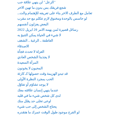
"الزعل" لن ينهي علاقة حب
شجع فريقك بس بدون ما تهين الاخر
تعامل مع الطرف الاخر بناء على تعريفه للإهتمام والت...
لو حاسس بالوحدة ومخنوق لازم تتكلم مع حد مقرب
البعض يعزلون أنفسهم
رسائل قصيرة لمن يهمه الامر 20 ابريل 2022
لا شيء في الحياة يمكن التنبؤ به
العاطفة .. الرغبة .. الشغف
الاصدقاء
العزلة لا تحدث فجأة
لا يجذبنا الشخص العادي
المرأة السعيدة
المحبون لا يخونون
قد تبدو الهزيمة وقت حصولها كـ كارثة
الحب بمجرد النظرة الأولى
لا يوجد تشاؤم أو تفاؤل
عندما ينهي إنسان علاقته معك
لدى كل شخص شيء ما في قلبه
اوعى تخلى حد يقلل منك
يحتاج الشخص إلى حب شيء
لو الفرح موجود طول الوقت عمرك ما هتقدره