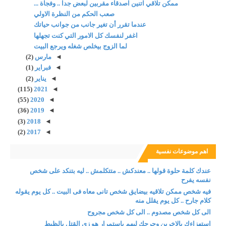
ممكن تلاقي اتنين اصدقاء مقربين لبعض جدا .. وفجاة ...
صعب الحكم من النظرة الاولي
عندما تقرر أن تغير جانب من جوانب حياتك
اغفر لنفسك كل الامور التي كنت تجهلها
لما الزوج بيخلص شغله ويرجع البيت
◄
مارس
(2)
◄
فبراير
(1)
◄
يناير
(2)
(115)
2021
◄
(55)
2020
◄
(36)
2019
◄
(3)
2018
◄
(2)
2017
◄
اهم موضوعات نفسية
عندك كلمة حلوة قولها .. معندكش .. متتكلمش .. ليه بتنكد على شخص
نفسه يفرح
فيه شخص ممكن تلاقيه بيضايق شخص تانى معاه فى البيت .. كل يوم يقوله
كلام جارح .. كل يوم يقلل منه
الى كل شخص مصدوم .. الى كل شخص مجروح
استهزاءك بالاخرين وجرحك ليهم باستمرار هو زى القتل بالظبط