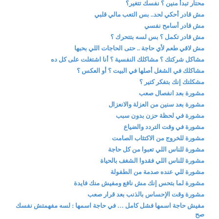
محتار تبدأ منين ؟ نفسك تتغير؟
مش قادر أحكي لحد.. بس التعب مالي قلبي
مش قادر أسامح نفسي
مش قادر تكمل ؟ بس لسه بتتحرك ؟
مش لاقي طعم لأي حاجة .. حتى الحاجات اللي بحبها
مشاكل شركتك ؟ مشاكلك النفسية ؟ أنا اشتغلت على كل ده
مشاكلك في الشغل أصلها في البيت ؟ أو العكس ؟
مشكلتك إنك بتفكر كتير ؟
مشورة بعد انفصال صعب
مشورة بعد سنين من العزلة والانعزال
مشورة في لحظة حزن بدون سبب
مشورة في وقت التردد والضياع
مشورة للخروج من الاكتئاب الصامت
مشورة للناس اللي تعبوا من كل حاجة
مشورة للناس اللي فقدوا الشغف بالحياة
مشورة للي عنده صدمة من الطفولة
مشورة لما بتحس إنك مش نافع ومفيش منك فايدة
مشورة وقت الإحساس بالذنب بعد قرار صعب
مفيش حاجة اسمها فشل كامل … في حاجة اسمها : لسه مفهمتش نفسك
صح