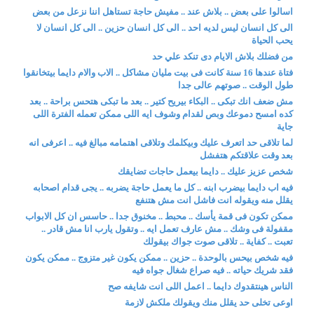
اسالوا على بعض .. بلاش عند .. مفيش حاجة تستاهل اننا نزعل من بعض
الى كل انسان ليس لديه احد .. الى كل انسان حزين .. الى كل انسان لا
يحب الحياة
من فضلك بلاش الايام دى تنكد علي حد
فتاة عندها 16 سنة كانت فى بيت مليان مشاكل .. الاب والام دايما بيتخانقوا
طول الوقت .. صوتهم عالى جدا
مش ضعف انك تبكى .. البكاء بيريح كتير .. بعد ما تبكى هتحس براحة .. بعد
كده امسح دموعك وبص لقدام وشوف ايه اللى ممكن تعمله الفترة اللى
جاية
لما تلاقى حد اتعرف عليك وبيكلمك وتلاقى اهتمامه مبالغ فيه .. اعرفى انه
بعد وقت علاقتكم هتفشل
شخص عزيز عليك .. دايما بيعمل حاجات تضايقك
فيه اب دايما بيضرب ابنه .. كل ما يعمل حاجة يضربه .. يجى قدام اصحابه
يقلل منه ويقوله انت فاشل انت مش هتنفع
ممكن تكون فى قمة يأسك .. محبط .. مخنوق جدا .. حاسس ان كل الابواب
مقفولة فى وشك .. مش عارف تعمل ايه .. وتقول يارب انا مش قادر ..
تعبت .. كفاية .. تلاقى صوت جواك بيقولك
فيه شخص بيحس بالوحدة .. حزين .. ممكن يكون غير متزوج .. ممكن يكون
فقد شريك حياته .. فيه صراع شغال جواه فيه
الناس هينتقدوك دايما .. اعمل اللى انت شايفه صح
اوعى تخلى حد يقلل منك ويقولك ملكش لازمة