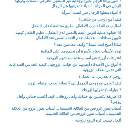
7 أمور يراها الرجل مثيرة وجذابة غير المظهر الخارجي .. صفات يكرهها
الرجل في المرأة .. أشياء لا تعرفيها عن الرجال
6 أشياء يفعلها الرجال تثير غضب المرأة
كيف أمنع زوجي من خيانتي؟
أساليب فعالة لـتأديب الأطفال .. طرق مختلفة لعقاب الطفل
19 خطوة عملية لغرس الثقة بالنفس لدى الطفل .. تعليم الطفل كيفية
تكوين صداقات .. علامات عدم الثقة بالنفس عند الأطفال
لماذا أصبح ابنك عنيدا ؟ وكيف تتعاملين معه ؟
لهذه الأسباب تحتاج الأسرة أن تجتمع معا على المائدة
اعترافات أزواج عن أسباب عدم سعادتهم الزوجية
6 أنواع من الأصدقاء أبعديهم عن حياتك الزوجية .. كيفية الحد من الصداقات
التي تدمر العلاقة الزوجية
زوجي لا يقدرني.. ما العمل ؟
كيف أتعامل مع زوجي المهمل لي ؟ نصائح لجذب اهتمام الزوج
7 عبارات لا تقوليها لزوجك
13 طريقة تكسبين بها حماتك وأهل زوجك ... كيف أكسب حماتي وأهل
زوجي؟
أسباب نفور الزوجين من العلاقة الحميمة ... أسباب نفور الزوج من العلاقة
الحميمة .. أسباب نفور الزوجة من العلاقة الحميمة
أفعال تسبب كره الزوج لزوجته