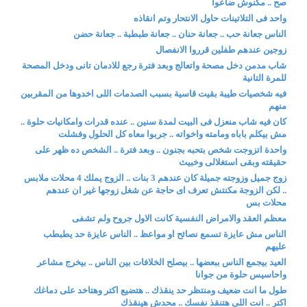
صح .. مكنوش ضاعوا
واحد فى التلاتينات حاول الانتحار وتم انقاذه
الناس جعانة حب .. جعانة حنان .. جعانة طبطبة .. جعانة حضن
زوجين عندهم طفلين قرروا الانفصال
شاب مدمن دخل مصحة واتعالج وبعد فترة رجع للادمان تانى ودخل المصحة
للمرة التانية
فيه شخصيات طيبة بقيت قاسية بسبب الصدمات اللى اخدوها من المقربين
منهم
كان فيه شاب منعزل فى البيت لمدة سنين .. عنده قدرات وامكانيات حلوة ..
مش بيكلم باباه ومامته واخواته .. جربوا معاه كل الحلول وفشلت
واحدة اتزوجت شخص بتحبه بجنون .. وبعد فترة .. الشخص ده ظهر على
حقيقته وبقى استغلالى وخبيث
زوج جميل وزوجته جميلة كان عندهم 3 بنات .. الزوج يملك 4 محلات ملابس
.. لكن الزوجة مكنتش تعرف اى حاجة عن شغل زوجها غير ان عندهم
محلات بس
معظم العقد والامراض النفسية كانت الاول جروح ولم تشفى
الناس مش عايزة تسمع نصائح او مواعظ .. الناس عايزة حد يطبطب
عليهم
العيد بيجمع الناس ببعضها .. بيصلح الخلافات بين الناس .. بيخرج مشاعر
واحاسيس حلوة من جوانا
طول ما انت ضعيف ومنتظر حد ينقذك .. هتضيع اكتر وهتاخد على دماغك
اكتر .. انت اللى هتنقذ نفسك .. محدش هينقذك