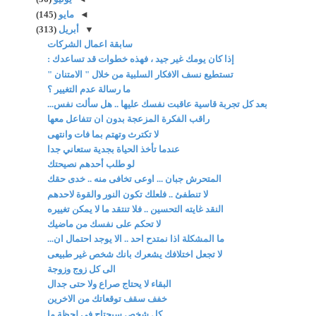
◄
مايو
(145)
▼
أبريل
(313)
سابقة اعمال الشركات
إذا كان يومك غير جيد ، فهذه خطوات قد تساعدك :
تستطيع نسف الافكار السلبية من خلال " الامتنان "
ما رسالة عدم التغيير ؟
بعد كل تجربة قاسية عاقبت نفسك عليها .. هل سألت نفس...
راقب الفكرة المزعجة بدون ان تتفاعل معها
لا تكترث وتهتم بما فات وانتهى
عندما تأخذ الحياة بجدية ستعاني جدا
لو طلب أحدهم نصيحتك
المتحرش جبان ... اوعى تخافى منه .. خدى حقك
لا تنطفئ .. فلعلك تكون النور والقوة لاحدهم
النقد غايته التحسين .. فلا تنتقد ما لا يمكن تغييره
لا تحكم على نفسك من ماضيك
ما المشكلة اذا نمتدح احد .. الا يوجد احتمال ان...
لا تجعل اختلافك يشعرك بانك شخص غير طبيعى
الى كل زوج وزوجة
البقاء لا يحتاج صراع ولا حتى جدال
خفف سقف توقعاتك من الاخرين
كل شخص سيحتاج في لحظة ما