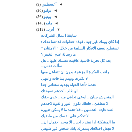
◄
أغسطس
(9)
◄
يوليو
(20)
◄
يونيو
(56)
◄
مايو
(145)
▼
أبريل
(313)
سابقة اعمال الشركات
إذا كان يومك غير جيد ، فهذه خطوات قد تساعدك :
تستطيع نسف الافكار السلبية من خلال " الامتنان "
ما رسالة عدم التغيير ؟
بعد كل تجربة قاسية عاقبت نفسك عليها .. هل
سألت نفس...
راقب الفكرة المزعجة بدون ان تتفاعل معها
لا تكترث وتهتم بما فات وانتهى
عندما تأخذ الحياة بجدية ستعاني جدا
لو طلب أحدهم نصيحتك
المتحرش جبان ... اوعى تخافى منه .. خدى حقك
لا تنطفئ .. فلعلك تكون النور والقوة لاحدهم
النقد غايته التحسين .. فلا تنتقد ما لا يمكن تغييره
لا تحكم على نفسك من ماضيك
ما المشكلة اذا نمتدح احد .. الا يوجد احتمال ان...
لا تجعل اختلافك يشعرك بانك شخص غير طبيعى