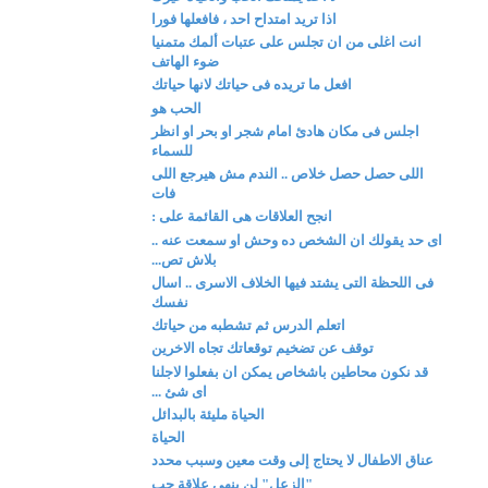
اذا تريد امتداح احد ، فافعلها فورا
انت اغلى من ان تجلس على عتبات ألمك متمنيا
ضوء الهاتف
افعل ما تريده فى حياتك لانها حياتك
الحب هو
اجلس فى مكان هادئ امام شجر او بحر او انظر
للسماء
اللى حصل حصل خلاص .. الندم مش هيرجع اللى
فات
انجح العلاقات هى القائمة على :
اى حد يقولك ان الشخص ده وحش او سمعت عنه ..
بلاش تص...
فى اللحظة التى يشتد فيها الخلاف الاسرى .. اسال
نفسك
اتعلم الدرس ثم تشطبه من حياتك
توقف عن تضخيم توقعاتك تجاه الاخرين
قد نكون محاطين باشخاص يمكن ان بفعلوا لاجلنا
اى شئ ...
الحياة مليئة بالبدائل
الحياة
عناق الاطفال لا يحتاج إلى وقت معين وسبب محدد
"الزعل" لن ينهي علاقة حب