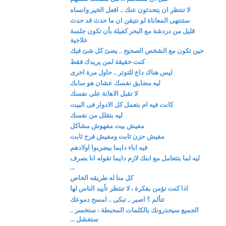
لا تنتظر ان يتحدثون عنك .. افعل الخير وانساه
ستنتهى المعاناة لو نتيقن ان ما حدث قد حدث
قليل من دردشة مع البحر كفيلة بأن تكون جلسة
علاجية
حين تكون مع الشخص الصحيح .. يضئ كل شئ فيك
كنت حقيقة لمن يريدك فقط
ليس هناك داع للتوتر .. حاول مرة اخرى
ليه مضايق نفسك عشان هو سابك
لا تقبل الاهانة على نفسك
كانت فيه ام بتعمل كل الادوار فى البيت
ليه بتقلل من نفسك
مفيش بيت مفهوش مشاكل
مفيش حزن ثابت ومفيش فرح ثابت
فيه اباء دايما بيضربوا اولادهم
ليه لما بتتعامل مع ابنك لازم دايما تقوله انا بصرف
...
كل منا له طريقه الخاص
اذا كنت تؤمن بفكرة ، لا تنتظر تأييد الناس لها
تتألم ؟ اصبر .. تبكى .. امسح دموعك
الجميع سيحذرونك بالكلمات المحبطة : ستخسر ..
ستفشل ...