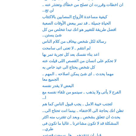
ان اخطات وقررت ان تصلح من خطأك وتعتذر عنه ..
لن تج...
كيفية مساعدة الأزواج المصابين بالاكتئاب
الحياة جميلة .. قد نمر ببعض الأوقات الصعبة
افضل طريقة للتغيير هو انك تبدا تتخلص من كل
شئ يستن...
رسالة لكل شخص بيخاف من كلام الناس
لم انتقم .. لا تعنى انى سامحت
اعد بناء نفسك بعد كل تجربة تمر بها
لا تحكم على انسان من القصص اللى قيلت عنه
كل شخص يحتاج الى عيد خاص به
مهما يحدث .. اى شئ يمكن اصلاحه .. المهم ..
الجميع معا
البعض لا يقدر نفسه
الفرح لا يأتى ولا يذهب .. سينمو من تلقاء نفسه مع
ا...
لتجنب خيبة الامل .. يجب قبول الناس كما هم
تظن انك بحاجة الى الاختفاء .. بينما انت تحتاج الى...
يحدث ان تتعلق بشخص .. وبعد ان تقترب منه اكثر
المشكلة قد لا تكون مشاعرنا .. غالبا ما تكون فى
طري...
قبل ان تنتقدهم ... هل سمعت قصتهم