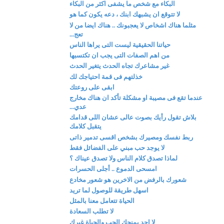
البكاء مع شخص ما يشفى اكثر من البكاء
لا تتوقع ان يشبهك ابنك ، دعه يكون كما هو
مثلما هناك اشخاص لا يعجبونك .. هناك ايضا من لا
تعج...
حياتنا الحقيقية ليست التى يراها الناس
من اهم الصفات التى يجب ان تكتسبها
غير مشاعرك تجاه الحدث يتغير الحدث
خذلتهم فى قمة احتياجك لك
ابقى على روعتك
عندما تقع فى مصيبة او مشكلة تأكد ان هناك مخارج
عدي...
بلاش تقول رأيك بصوت عالى عشان اللى قدامك
يتقبل كلامك
ربط نفسك ومصيرك بشخص اقسى تدمير ذاتى
لا يوجد حب مبني على الفضائل فقط
لماذا تصدق كلام الناس ولا تصدق عيناك ؟
امسحى الدموع .. أجلى الحسرات
شعورك بالرفض من الاخرين هو شعور مخادع
اسهل طريقة للوصول لما تريد
الحياة تتعامل معنا بالمثل
لا تطلب السعادة
لا احد يمنحك الحب والحياة غيرك