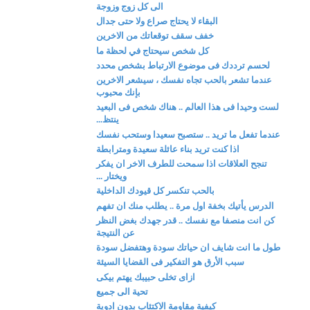
الى كل زوج وزوجة
البقاء لا يحتاج صراع ولا حتى جدال
خفف سقف توقعاتك من الاخرين
كل شخص سيحتاج في لحظة ما
لحسم ترددك فى موضوع الارتباط بشخص محدد
عندما تشعر بالحب تجاه نفسك ، سيشعر الاخرين
بإنك محبوب
لست وحيدا فى هذا العالم .. هناك شخص فى البعيد
ينتظ...
عندما تفعل ما تريد .. ستصبح سعيدا وستحب نفسك
اذا كنت تريد بناء عائلة سعيدة ومترابطة
تنجح العلاقات اذا سمحت للطرف الاخر ان يفكر
ويختار ...
بالحب تنكسر كل قيودك الداخلية
الدرس يأتيك بخفة اول مرة .. يطلب منك ان تفهم
كن انت منصفا مع نفسك .. قدر جهدك بغض النظر
عن النتيجة
طول ما انت شايف ان حياتك سودة وهتفضل سودة
سبب الأرق هو التفكير فى القضايا السيئة
ازاى تخلى حبيبك يهتم بيكى
تحية الى جميع
كيفية مقاومة الاكتئاب بدون ادوية