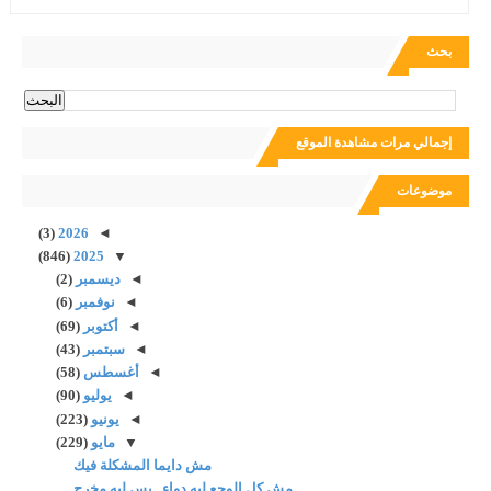
بحث
إجمالي مرات مشاهدة الموقع
موضوعات
(3)
2026
◄
(846)
2025
▼
◄
ديسمبر
(2)
◄
نوفمبر
(6)
◄
أكتوبر
(69)
◄
سبتمبر
(43)
◄
أغسطس
(58)
◄
يوليو
(90)
◄
يونيو
(223)
▼
مايو
(229)
مش دايما المشكلة فيك
مش كل الوجع ليه دواء.. بس ليه مخرج