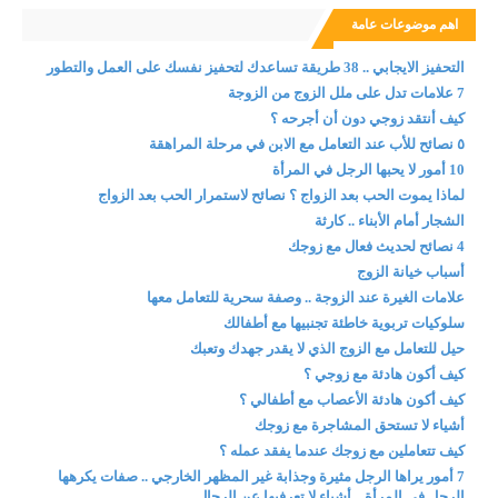
اهم موضوعات عامة
التحفيز الايجابي .. 38 طريقة تساعدك لتحفيز نفسك على العمل والتطور
7 علامات تدل على ملل الزوج من الزوجة
كيف أنتقد زوجي دون أن أجرحه ؟
٥ نصائح للأب عند التعامل مع الابن في مرحلة المراهقة
10 أمور لا يحبها الرجل في المرأة
لماذا يموت الحب بعد الزواج ؟ نصائح لاستمرار الحب بعد الزواج
الشجار أمام الأبناء .. كارثة
4 نصائح لحديث فعال مع زوجك
أسباب خيانة الزوج
علامات الغيرة عند الزوجة .. وصفة سحرية للتعامل معها
سلوكيات تربوية خاطئة تجنبيها مع أطفالك
حيل للتعامل مع الزوج الذي لا يقدر جهدك وتعبك
كيف أكون هادئة مع زوجي ؟
كيف أكون هادئة الأعصاب مع أطفالي ؟
أشياء لا تستحق المشاجرة مع زوجك
كيف تتعاملين مع زوجك عندما يفقد عمله ؟
7 أمور يراها الرجل مثيرة وجذابة غير المظهر الخارجي .. صفات يكرهها
الرجل في المرأة .. أشياء لا تعرفيها عن الرجال