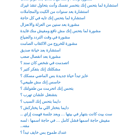
استشارة لما بتحس إنك بتخسر نفسك وأنت بتحاول تنقذ غيرك
استشارة بعد سنوات من الكبت والمجاملات
استشارة لما بتحس إنك تايه في كل حاجة
مشورة بعد سنين من العزلة والانعزال
مشورة لما بتحس إنك مش نافع ومفيش منك فايدة
مشورة في وقت التردد والضياع
مشورة للخروج من الاكتئاب الصامت
استشارة بعد خيانة صديق
مشورة بعد انفصال صعب
اتصدمت في شخص كان سند ؟
مشكلتك إنك بتفكر كتير ؟
عايز تبدأ حياة جديدة بس الماضي مسكك ؟
حاسس إنك مش طبيعي؟
بتحس إنك اتحرمت من طفولتك ؟
بتشتغل علشان تهرب ؟
دايما بتحس إنك السبب ؟
دايما بتختار اللي ما يختاركش ؟
ست بيت كانت بتنهار في بيتها … وبعد جلسة فهمت إزاي ...
مفيش حاجة اسمها فشل كامل … في حاجة اسمها : لسه
مفه...
عندك طموح بس خايف تبدأ ؟