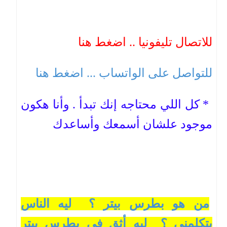
للاتصال تليفونيا .. اضغط هنا
للتواصل على الواتساب ... اضغط هنا
* كل اللي محتاجه إنك تبدأ . وأنا هكون
موجود علشان أسمعك وأساعدك
من هو بطرس بيتر ؟ ليه الناس
بتكلمني ؟ ليه أثق في بطرس بيتر