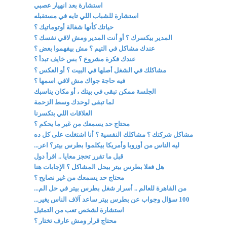
استشارة بعد انهيار عصبي
استشارة للشباب اللي تايه في مستقبله
حياتك كأنها شغالة أوتوماتيك ؟
المدير بيكسرك ؟ أو أنت المدير ومش لاقي نفسك ؟
عندك مشاكل في التيم ؟ مش بيفهموا بعض ؟
عندك فكرة مشروع ؟ بس خايف تبدأ ؟
مشاكلك في الشغل أصلها في البيت ؟ أو العكس ؟
فيه حاجة جواك مش لاقي اسمها ؟
الجلسة ممكن تبقى في بيتك ، أو مكان يناسبك
لما تبقى لوحدك وسط الزحمة
العلاقات اللي بتكسرنا
محتاج حد يسمعك من غير ما يحكم ؟
مشاكل شركتك ؟ مشاكلك النفسية ؟ أنا اشتغلت على كل ده
ليه الناس من أوروبا وأمريكا بيكلموا بطرس بيتر؟ اعر...
قبل ما تقرر تحجز معايا .. اقرأ دول
هل فعلا بطرس بيتر بيحل المشاكل ؟ الإجابات هنا
محتاج حد يسمعك من غير نصايح ؟
من القاهرة للعالم .. أسرار شغل بطرس بيتر في حل الم...
100 سؤال وجواب عن بطرس بيتر ساعد آلاف الناس يغير...
استشارة لشخص تعب من التمثيل
محتاج قرار ومش عارف تختار ؟