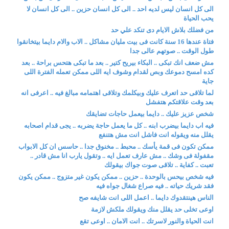
الى كل انسان ليس لديه احد .. الى كل انسان حزين .. الى كل انسان لا
يحب الحياة
من فضلك بلاش الايام دى تنكد علي حد
فتاة عندها 16 سنة كانت فى بيت مليان مشاكل .. الاب والام دايما بيتخانقوا
طول الوقت .. صوتهم عالى جدا
مش ضعف انك تبكى .. البكاء بيريح كتير .. بعد ما تبكى هتحس براحة .. بعد
كده امسح دموعك وبص لقدام وشوف ايه اللى ممكن تعمله الفترة اللى
جاية
لما تلاقى حد اتعرف عليك وبيكلمك وتلاقى اهتمامه مبالغ فيه .. اعرفى انه
بعد وقت علاقتكم هتفشل
شخص عزيز عليك .. دايما بيعمل حاجات تضايقك
فيه اب دايما بيضرب ابنه .. كل ما يعمل حاجة يضربه .. يجى قدام اصحابه
يقلل منه ويقوله انت فاشل انت مش هتنفع
ممكن تكون فى قمة يأسك .. محبط .. مخنوق جدا .. حاسس ان كل الابواب
مقفولة فى وشك .. مش عارف تعمل ايه .. وتقول يارب انا مش قادر ..
تعبت .. كفاية .. تلاقى صوت جواك بيقولك
فيه شخص بيحس بالوحدة .. حزين .. ممكن يكون غير متزوج .. ممكن يكون
فقد شريك حياته .. فيه صراع شغال جواه فيه
الناس هينتقدوك دايما .. اعمل اللى انت شايفه صح
اوعى تخلى حد يقلل منك ويقولك ملكش لازمة
انت الحياة والنور لاسرتك .. انت الامان .. اوعى تقع