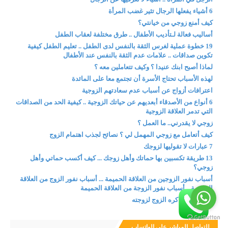
6 أشياء يفعلها الرجال تثير غضب المرأة
كيف أمنع زوجي من خيانتي؟
أساليب فعالة لـتأديب الأطفال .. طرق مختلفة لعقاب الطفل
19 خطوة عملية لغرس الثقة بالنفس لدى الطفل .. تعليم الطفل كيفية
تكوين صداقات .. علامات عدم الثقة بالنفس عند الأطفال
لماذا أصبح ابنك عنيدا ؟ وكيف تتعاملين معه ؟
لهذه الأسباب تحتاج الأسرة أن تجتمع معا على المائدة
اعترافات أزواج عن أسباب عدم سعادتهم الزوجية
6 أنواع من الأصدقاء أبعديهم عن حياتك الزوجية .. كيفية الحد من الصداقات
التي تدمر العلاقة الزوجية
زوجي لا يقدرني.. ما العمل ؟
كيف أتعامل مع زوجي المهمل لي ؟ نصائح لجذب اهتمام الزوج
7 عبارات لا تقوليها لزوجك
13 طريقة تكسبين بها حماتك وأهل زوجك ... كيف أكسب حماتي وأهل
زوجي؟
أسباب نفور الزوجين من العلاقة الحميمة ... أسباب نفور الزوج من العلاقة
الحميمة .. أسباب نفور الزوجة من العلاقة الحميمة
أفعال تسبب كره الزوج لزوجته
للتواصل المباشر على الواتساب