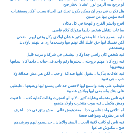
لو يرجع بيه الزمن لورا عشان يختار صح
هل فكرت في يوم ان ممكن يكون تعبك في الحياة بسبب أفكار ومعتقدات
انت مؤمن بيها من سنين
افرح وانشر الفرح والبهجة في كل مكان
ساعات بتقابل شخص دايما بيقولك كلام قاسى
دايما بسمع جملة انا بضحى كتير عشان اولادى وكل وقتى ليهم .. ضحى ..
لكن نفسك ليها حق عليك انك تهتم بيها وتسعدها زى ما بتهتم باولادك
وتسعدهم
فيه شخص كان راضي جدا وكان بيشتغل في شركة و مرتبه قليل
فيه زوج كان مهتم بزوجته .. بيعتبرها رقم واحد فى حياته .. دايما كان بيدلعها
وبيحتويها
فيه علاقات بتأذينا .. بنقول عليها صداقة او حب .. لكن هي مش صداقة ولا
حب .. هى تعود
طبطب على بنتك واسمع ليها لاحسن حد تانى يسمع ليها ويضيعها .. طبطبى
على بنتك واسمعى ليها وبلاش عصبية
فيه ناس متحملة وشايلة كتير .. لانها لو انفجرت وقالت كفاية كده .. انا تعبت
ومش هكمل .. فيه بيوت هتتخرب واولاد هتضيع
لما تلاقي واحد قاسي جدا .. معندهوش غالى .. مش بيثق فى حد .. اعرف
انه مر بظروف ومواقف صعبة
فيه ناس لو كانت لاقية الحب .. السند والامان .. حد يسمع ليهم ويرشدهم
صح .. مكنوش ضاعوا