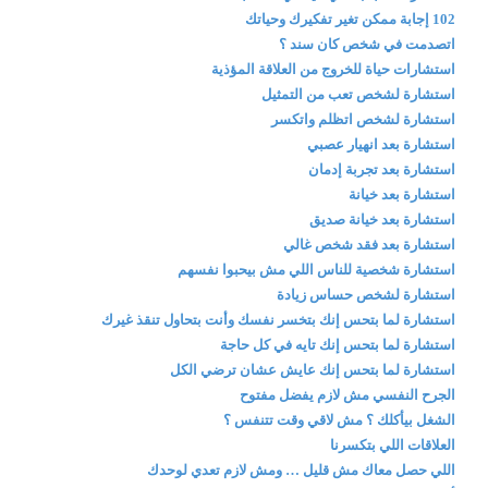
102 إجابة ممكن تغير تفكيرك وحياتك
اتصدمت في شخص كان سند ؟
استشارات حياة للخروج من العلاقة المؤذية
استشارة لشخص تعب من التمثيل
استشارة لشخص اتظلم واتكسر
استشارة بعد انهيار عصبي
استشارة بعد تجربة إدمان
استشارة بعد خيانة
استشارة بعد خيانة صديق
استشارة بعد فقد شخص غالي
استشارة شخصية للناس اللي مش بيحبوا نفسهم
استشارة لشخص حساس زيادة
استشارة لما بتحس إنك بتخسر نفسك وأنت بتحاول تنقذ غيرك
استشارة لما بتحس إنك تايه في كل حاجة
استشارة لما بتحس إنك عايش عشان ترضي الكل
الجرح النفسي مش لازم يفضل مفتوح
الشغل بيأكلك ؟ مش لاقي وقت تتنفس ؟
العلاقات اللي بتكسرنا
اللي حصل معاك مش قليل … ومش لازم تعدي لوحدك