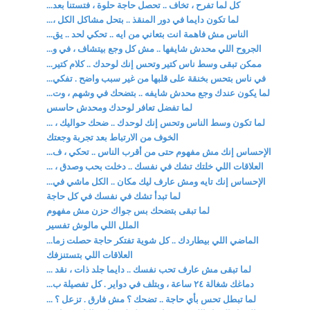
كل لما تفرح ، تخاف .. تحصل حاجة حلوة ، فتستنا بعد...
لما تكون دايما في دور المنقذ .. بتحل مشاكل الكل ،...
الناس مش فاهمة انت بتعاني من ايه .. تحكي لحد .. يق...
الجروح اللي محدش شايفها .. مش كل وجع بيتشاف ، في و...
ممكن تبقى وسط ناس كتير وتحس إنك لوحدك .. كلام كتير...
في ناس بتحس بخنقة على قلبها من غير سبب واضح . تفكي...
لما يكون عندك وجع محدش شايفه .. بتضحك في وشهم ، وت...
لما تفضل تعافر لوحدك ومحدش حاسس
لما تكون وسط الناس وتحس إنك لوحدك .. ضحك حواليك ، ...
الخوف من الارتباط بعد تجربة وجعتك
الإحساس إنك مش مفهوم حتى من أقرب الناس .. تحكي ، ف...
العلاقات اللي خلتك تشك في نفسك .. دخلت بحب وصدق ، ...
الإحساس إنك تايه ومش عارف ليك مكان .. الكل ماشي في...
لما تبدأ تشك في نفسك في كل حاجة
لما تبقى بتضحك بس جواك حزن مش مفهوم
الملل اللي مالوش تفسير
الماضي اللي بيطاردك .. كل شوية تفتكر حاجة حصلت زما...
العلاقات اللي بتستنزفك
لما تبقى مش عارف تحب نفسك .. دايما جلد ذات ، نقد ...
دماغك شغالة ٢٤ ساعة ، وبتلف في دواير . كل تفصيلة ب...
لما تبطل تحس بأي حاجة .. تضحك ؟ مش فارق . تزعل ؟ ...