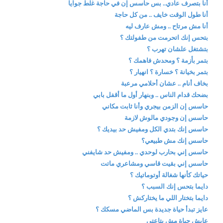
أنا بتصرف عادي.. بس حاسس إن في حاجة غلط جوايا
أنا طول الوقت خايف .. من كل حاجة
أنا مش مرتاح .. ومش عارف ليه
بتحس إنك اتحرمت من طفولتك ؟
بتشتغل علشان تهرب ؟
بتمر بأزمة ؟ ومحدش فاهمك ؟
بتمر بخيانة ؟ خسارة ؟ انهيار ؟
بخاف أنام .. عشان أحلامي مرعبة
بضحك قدام الناس .. وبنهار أول ما أقفل بابي
حاسس إن الزمن بيجري وأنا ثابت مكاني
حاسس إن وجودي مالوش لازمة
حاسس إنك بتدي الكل ومفيش حد بيديك ؟
حاسس إنك مش طبيعي؟
حاسس إني بحارب لوحدي .. ومفيش حد شايفني
حاسس إني بقيت قاسي ومشاعري ماتت
حياتك كأنها شغالة أوتوماتيك ؟
دايما بتحس إنك السبب ؟
دايما بتختار اللي ما يختاركش ؟
عايز تبدأ حياة جديدة بس الماضي مسكك ؟
عايش حياة مش بتاعتي