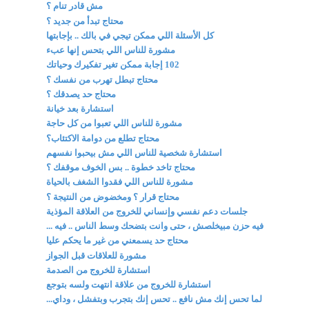
مش قادر تنام ؟
محتاج تبدأ من جديد ؟
كل الأسئلة اللي ممكن تيجي في بالك .. بإجابتها
مشورة للناس اللي بتحس إنها عبء
102 إجابة ممكن تغير تفكيرك وحياتك
محتاج تبطل تهرب من نفسك ؟
محتاج حد يصدقك ؟
استشارة بعد خيانة
مشورة للناس اللي تعبوا من كل حاجة
محتاج تطلع من دوامة الاكتئاب؟
استشارة شخصية للناس اللي مش بيحبوا نفسهم
محتاج تاخد خطوة .. بس الخوف موقفك ؟
مشورة للناس اللي فقدوا الشغف بالحياة
محتاج قرار ؟ ومخضوض من النتيجة ؟
جلسات دعم نفسي وإنساني للخروج من العلاقة المؤذية
فيه حزن مبيخلصش ، حتى وانت بتضحك وسط الناس .. فيه ...
محتاج حد يسمعني من غير ما يحكم عليا
مشورة للعلاقات قبل الجواز
استشارة للخروج من الصدمة
استشارة للخروج من علاقة انتهت ولسه بتوجع
لما تحس إنك مش نافع .. تحس إنك بتجرب وبتفشل ، وداي...