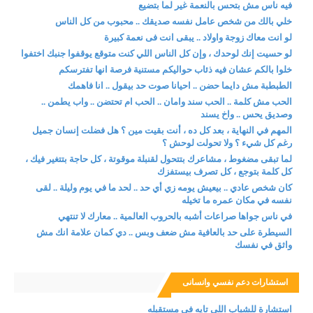
فيه ناس مش بتحس بالنعمة غير لما بتضيع
خلي بالك من شخص عامل نفسه صديقك .. محبوب من كل الناس
لو انت معاك زوجة واولاد .. يبقى انت فى نعمة كبيرة
لو حسيت إنك لوحدك ، وإن كل الناس اللي كنت متوقع يوقفوا جنبك اختفوا
خلوا بالكم عشان فيه ذئاب حواليكم مستنية فرصة انها تفترسكم
الطبطبة مش دايما حضن .. احيانا صوت حد بيقول .. انا فاهمك
الحب مش كلمة .. الحب سند وامان .. الحب ام تحتضن .. واب يطمن ..
وصديق يحس .. واخ يسند
المهم في النهاية ، بعد كل ده ، أنت بقيت مين ؟ هل فضلت إنسان جميل
رغم كل شيء ؟ ولا تحولت لوحش ؟
لما تبقى مضغوط ، مشاعرك بتتحول لقنبلة موقوتة ، كل حاجة بتتغير فيك ،
كل كلمة بتوجع ، كل تصرف بيستفزك
كان شخص عادي .. بيعيش يومه زي أي حد .. لحد ما في يوم وليلة .. لقى
نفسه في مكان عمره ما تخيله
في ناس جواها صراعات أشبه بالحروب العالمية .. معارك لا تنتهي
السيطرة على حد بالعافية مش ضعف وبس .. دي كمان علامة انك مش
واثق في نفسك
استشارات دعم نفسي وانسانى
استشارة للشباب اللي تايه في مستقبله