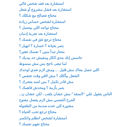
استشارة بعد فقد شخص غالي
استشارة بعد فشل مشروع أو شغل
محتاج تتصالح مع شكلك ؟
استشارة لشخص حساس زيادة
محتاج تواجه اللي بيحصل ؟
استشارة بعد تجربة إدمان
محتاج ترجع تثق في نفسك ؟
بتمر بخيانة ؟ خسارة ؟ انهيار ؟
محتار تبدأ منين ؟ نفسك تتغير؟
حاسس إنك بتدي الكل ومفيش حد بيديك ؟
لما تبقى ناجح بس مش مبسوط
اللي حصل معاك مش قليل … ومش لازم تعدي لوحدك
الشغل بيأكلك ؟ مش لاقي وقت تتنفس ؟
مش قادر تكمل ؟ بس لسه بتتحرك ؟
بتمر بأزمة ؟ ومحدش فاهمك ؟
الناس بتقول علي “المنقذ” مش عشان بلقب ، لكن عشان ن...
الجرح النفسي مش لازم يفضل مفتوح
مشورة للي عنده صدمة من الطفولة
محتاج ترجع تحب الحياة ؟
استشارة لشخص اتظلم واتكسر
محتاج تفهم نفسك ؟