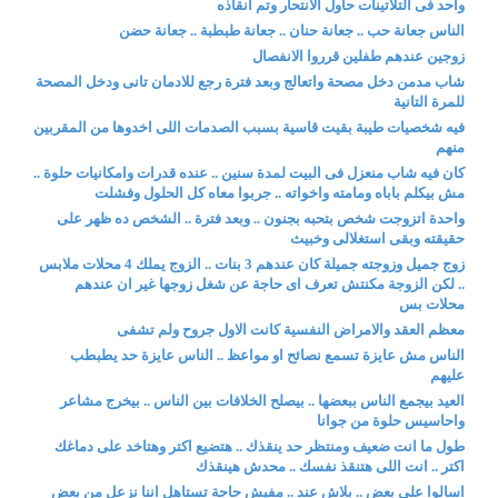
واحد فى التلاتينات حاول الانتحار وتم انقاذه
الناس جعانة حب .. جعانة حنان .. جعانة طبطبة .. جعانة حضن
زوجين عندهم طفلين قرروا الانفصال
شاب مدمن دخل مصحة واتعالج وبعد فترة رجع للادمان تانى ودخل المصحة
للمرة التانية
فيه شخصيات طيبة بقيت قاسية بسبب الصدمات اللى اخدوها من المقربين
منهم
كان فيه شاب منعزل فى البيت لمدة سنين .. عنده قدرات وامكانيات حلوة ..
مش بيكلم باباه ومامته واخواته .. جربوا معاه كل الحلول وفشلت
واحدة اتزوجت شخص بتحبه بجنون .. وبعد فترة .. الشخص ده ظهر على
حقيقته وبقى استغلالى وخبيث
زوج جميل وزوجته جميلة كان عندهم 3 بنات .. الزوج يملك 4 محلات ملابس
.. لكن الزوجة مكنتش تعرف اى حاجة عن شغل زوجها غير ان عندهم
محلات بس
معظم العقد والامراض النفسية كانت الاول جروح ولم تشفى
الناس مش عايزة تسمع نصائح او مواعظ .. الناس عايزة حد يطبطب
عليهم
العيد بيجمع الناس ببعضها .. بيصلح الخلافات بين الناس .. بيخرج مشاعر
واحاسيس حلوة من جوانا
طول ما انت ضعيف ومنتظر حد ينقذك .. هتضيع اكتر وهتاخد على دماغك
اكتر .. انت اللى هتنقذ نفسك .. محدش هينقذك
اسالوا على بعض .. بلاش عند .. مفيش حاجة تستاهل اننا نزعل من بعض