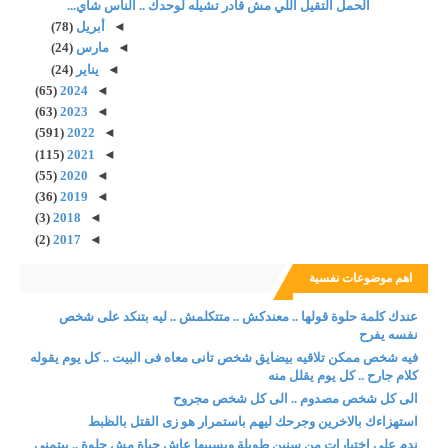
الحمل التقيل اللي مش قادر تشيله لوحدك .. الناس شاي...
◄
أبريل
(78)
◄
مارس
(24)
◄
يناير
(24)
(65)
2024
◄
(63)
2023
◄
(591)
2022
◄
(115)
2021
◄
(55)
2020
◄
(36)
2019
◄
(3)
2018
◄
(2)
2017
◄
اهم موضوعات نفسية
عندك كلمة حلوة قولها .. معندكش .. متتكلمش .. ليه بتنكد على شخص
نفسه يفرح
فيه شخص ممكن تلاقيه بيضايق شخص تانى معاه فى البيت .. كل يوم يقوله
كلام جارح .. كل يوم يقلل منه
الى كل شخص مصدوم .. الى كل شخص مجروح
استهزاءك بالاخرين وجرحك ليهم باستمرار هو زى القتل بالظبط
ندم على اختيارات من سنين طويلة وبسببها عاش حياة مش حلوة .. بيتمنى