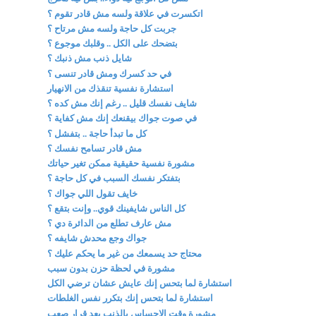
اتكسرت في علاقة ولسه مش قادر تقوم ؟
جربت كل حاجة ولسه مش مرتاح ؟
بتضحك على الكل .. وقلبك موجوع ؟
شايل ذنب مش ذنبك ؟
في حد كسرك ومش قادر تنسى ؟
استشارة نفسية تنقذك من الانهيار
شايف نفسك قليل .. رغم إنك مش كده ؟
في صوت جواك بيقنعك إنك مش كفاية ؟
كل ما تبدأ حاجة .. بتفشل ؟
مش قادر تسامح نفسك ؟
مشورة نفسية حقيقية ممكن تغير حياتك
بتفتكر نفسك السبب في كل حاجة ؟
خايف تقول اللي جواك ؟
كل الناس شايفينك قوي.. وإنت بتقع ؟
مش عارف تطلع من الدائرة دي ؟
جواك وجع محدش شايفه ؟
محتاج حد يسمعك من غير ما يحكم عليك ؟
مشورة في لحظة حزن بدون سبب
استشارة لما بتحس إنك عايش عشان ترضي الكل
استشارة لما بتحس إنك بتكرر نفس الغلطات
مشورة وقت الإحساس بالذنب بعد قرار صعب