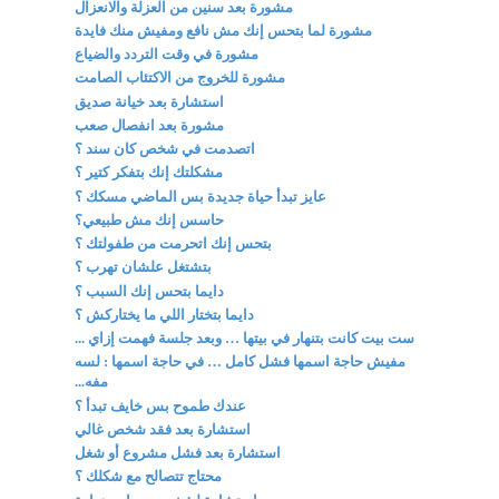
مشورة بعد سنين من العزلة والانعزال
مشورة لما بتحس إنك مش نافع ومفيش منك فايدة
مشورة في وقت التردد والضياع
مشورة للخروج من الاكتئاب الصامت
استشارة بعد خيانة صديق
مشورة بعد انفصال صعب
اتصدمت في شخص كان سند ؟
مشكلتك إنك بتفكر كتير ؟
عايز تبدأ حياة جديدة بس الماضي مسكك ؟
حاسس إنك مش طبيعي؟
بتحس إنك اتحرمت من طفولتك ؟
بتشتغل علشان تهرب ؟
دايما بتحس إنك السبب ؟
دايما بتختار اللي ما يختاركش ؟
ست بيت كانت بتنهار في بيتها … وبعد جلسة فهمت إزاي ...
مفيش حاجة اسمها فشل كامل … في حاجة اسمها : لسه
مفه...
عندك طموح بس خايف تبدأ ؟
استشارة بعد فقد شخص غالي
استشارة بعد فشل مشروع أو شغل
محتاج تتصالح مع شكلك ؟