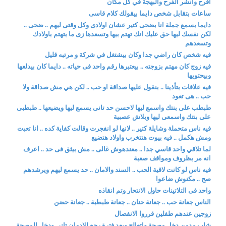
افرح وانشر الفرح والبهجة في كل مكان
ساعات بتقابل شخص دايما بيقولك كلام قاسى
دايما بسمع جملة انا بضحى كتير عشان اولادى وكل وقتى ليهم .. ضحى ..
لكن نفسك ليها حق عليك انك تهتم بيها وتسعدها زى ما بتهتم باولادك
وتسعدهم
فيه شخص كان راضي جدا وكان بيشتغل في شركة و مرتبه قليل
فيه زوج كان مهتم بزوجته .. بيعتبرها رقم واحد فى حياته .. دايما كان بيدلعها
وبيحتويها
فيه علاقات بتأذينا .. بنقول عليها صداقة او حب .. لكن هي مش صداقة ولا
حب .. هى تعود
طبطب على بنتك واسمع ليها لاحسن حد تانى يسمع ليها ويضيعها .. طبطبى
على بنتك واسمعى ليها وبلاش عصبية
فيه ناس متحملة وشايلة كتير .. لانها لو انفجرت وقالت كفاية كده .. انا تعبت
ومش هكمل .. فيه بيوت هتتخرب واولاد هتضيع
لما تلاقي واحد قاسي جدا .. معندهوش غالى .. مش بيثق فى حد .. اعرف
انه مر بظروف ومواقف صعبة
فيه ناس لو كانت لاقية الحب .. السند والامان .. حد يسمع ليهم ويرشدهم
صح .. مكنوش ضاعوا
واحد فى التلاتينات حاول الانتحار وتم انقاذه
الناس جعانة حب .. جعانة حنان .. جعانة طبطبة .. جعانة حضن
زوجين عندهم طفلين قرروا الانفصال
شاب مدمن دخل مصحة واتعالج وبعد فترة رجع للادمان تانى ودخل المصحة