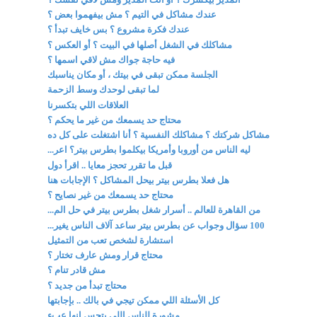
عندك مشاكل في التيم ؟ مش بيفهموا بعض ؟
عندك فكرة مشروع ؟ بس خايف تبدأ ؟
مشاكلك في الشغل أصلها في البيت ؟ أو العكس ؟
فيه حاجة جواك مش لاقي اسمها ؟
الجلسة ممكن تبقى في بيتك ، أو مكان يناسبك
لما تبقى لوحدك وسط الزحمة
العلاقات اللي بتكسرنا
محتاج حد يسمعك من غير ما يحكم ؟
مشاكل شركتك ؟ مشاكلك النفسية ؟ أنا اشتغلت على كل ده
ليه الناس من أوروبا وأمريكا بيكلموا بطرس بيتر؟ اعر...
قبل ما تقرر تحجز معايا .. اقرأ دول
هل فعلا بطرس بيتر بيحل المشاكل ؟ الإجابات هنا
محتاج حد يسمعك من غير نصايح ؟
من القاهرة للعالم .. أسرار شغل بطرس بيتر في حل الم...
100 سؤال وجواب عن بطرس بيتر ساعد آلاف الناس يغير...
استشارة لشخص تعب من التمثيل
محتاج قرار ومش عارف تختار ؟
مش قادر تنام ؟
محتاج تبدأ من جديد ؟
كل الأسئلة اللي ممكن تيجي في بالك .. بإجابتها
مشورة للناس اللي بتحس إنها عبء