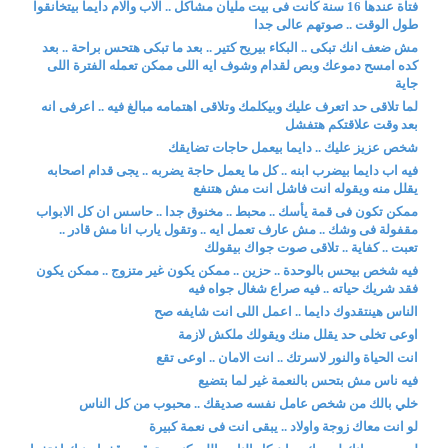
فتاة عندها 16 سنة كانت فى بيت مليان مشاكل .. الاب والام دايما بيتخانقوا
طول الوقت .. صوتهم عالى جدا
مش ضعف انك تبكى .. البكاء بيريح كتير .. بعد ما تبكى هتحس براحة .. بعد
كده امسح دموعك وبص لقدام وشوف ايه اللى ممكن تعمله الفترة اللى
جاية
لما تلاقى حد اتعرف عليك وبيكلمك وتلاقى اهتمامه مبالغ فيه .. اعرفى انه
بعد وقت علاقتكم هتفشل
شخص عزيز عليك .. دايما بيعمل حاجات تضايقك
فيه اب دايما بيضرب ابنه .. كل ما يعمل حاجة يضربه .. يجى قدام اصحابه
يقلل منه ويقوله انت فاشل انت مش هتنفع
ممكن تكون فى قمة يأسك .. محبط .. مخنوق جدا .. حاسس ان كل الابواب
مقفولة فى وشك .. مش عارف تعمل ايه .. وتقول يارب انا مش قادر ..
تعبت .. كفاية .. تلاقى صوت جواك بيقولك
فيه شخص بيحس بالوحدة .. حزين .. ممكن يكون غير متزوج .. ممكن يكون
فقد شريك حياته .. فيه صراع شغال جواه فيه
الناس هينتقدوك دايما .. اعمل اللى انت شايفه صح
اوعى تخلى حد يقلل منك ويقولك ملكش لازمة
انت الحياة والنور لاسرتك .. انت الامان .. اوعى تقع
فيه ناس مش بتحس بالنعمة غير لما بتضيع
خلي بالك من شخص عامل نفسه صديقك .. محبوب من كل الناس
لو انت معاك زوجة واولاد .. يبقى انت فى نعمة كبيرة