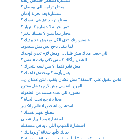
استشارة لشخص حساس زيادة
محتاج تواجه اللي بيحصل ؟
استشارة بعد تجربة إدمان
محتاج ترجع تثق في نفسك ؟
بتمر بخيانة ؟ خسارة ؟ انهيار ؟
محتار تبدأ منين ؟ نفسك تتغير؟
حاسس إنك بتدي الكل ومفيش حد بيديك ؟
لما تبقى ناجح بس مش مبسوط
اللي حصل معاك مش قليل … ومش لازم تعدي لوحدك
الشغل بيأكلك ؟ مش لاقي وقت تتنفس ؟
مش قادر تكمل ؟ بس لسه بتتحرك ؟
بتمر بأزمة ؟ ومحدش فاهمك ؟
الناس بتقول علي “المنقذ” مش عشان بلقب ، لكن عشان ن...
الجرح النفسي مش لازم يفضل مفتوح
مشورة للي عنده صدمة من الطفولة
محتاج ترجع تحب الحياة ؟
استشارة لشخص اتظلم واتكسر
محتاج تفهم نفسك ؟
استشارة بعد انهيار عصبي
استشارة للشباب اللي تايه في مستقبله
حياتك كأنها شغالة أوتوماتيك ؟
المدير بيكسرك ؟ أو أنت المدير ومش لاقي نفسك ؟