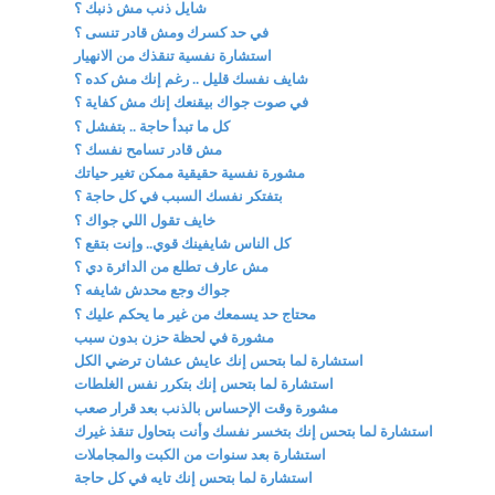
شايل ذنب مش ذنبك ؟
في حد كسرك ومش قادر تنسى ؟
استشارة نفسية تنقذك من الانهيار
شايف نفسك قليل .. رغم إنك مش كده ؟
في صوت جواك بيقنعك إنك مش كفاية ؟
كل ما تبدأ حاجة .. بتفشل ؟
مش قادر تسامح نفسك ؟
مشورة نفسية حقيقية ممكن تغير حياتك
بتفتكر نفسك السبب في كل حاجة ؟
خايف تقول اللي جواك ؟
كل الناس شايفينك قوي.. وإنت بتقع ؟
مش عارف تطلع من الدائرة دي ؟
جواك وجع محدش شايفه ؟
محتاج حد يسمعك من غير ما يحكم عليك ؟
مشورة في لحظة حزن بدون سبب
استشارة لما بتحس إنك عايش عشان ترضي الكل
استشارة لما بتحس إنك بتكرر نفس الغلطات
مشورة وقت الإحساس بالذنب بعد قرار صعب
استشارة لما بتحس إنك بتخسر نفسك وأنت بتحاول تنقذ غيرك
استشارة بعد سنوات من الكبت والمجاملات
استشارة لما بتحس إنك تايه في كل حاجة