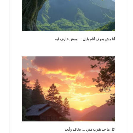
أنا مش بعرف أنام بليل … ومش عارف ليه
كل ما حد يقرب مني … بخاف وأبعد