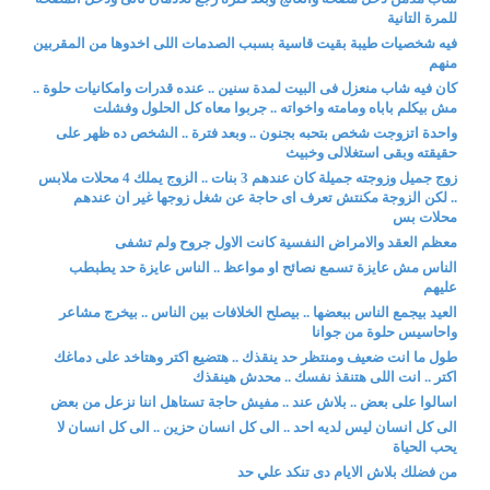
للمرة التانية
فيه شخصيات طيبة بقيت قاسية بسبب الصدمات اللى اخدوها من المقربين
منهم
كان فيه شاب منعزل فى البيت لمدة سنين .. عنده قدرات وامكانيات حلوة ..
مش بيكلم باباه ومامته واخواته .. جربوا معاه كل الحلول وفشلت
واحدة اتزوجت شخص بتحبه بجنون .. وبعد فترة .. الشخص ده ظهر على
حقيقته وبقى استغلالى وخبيث
زوج جميل وزوجته جميلة كان عندهم 3 بنات .. الزوج يملك 4 محلات ملابس
.. لكن الزوجة مكنتش تعرف اى حاجة عن شغل زوجها غير ان عندهم
محلات بس
معظم العقد والامراض النفسية كانت الاول جروح ولم تشفى
الناس مش عايزة تسمع نصائح او مواعظ .. الناس عايزة حد يطبطب
عليهم
العيد بيجمع الناس ببعضها .. بيصلح الخلافات بين الناس .. بيخرج مشاعر
واحاسيس حلوة من جوانا
طول ما انت ضعيف ومنتظر حد ينقذك .. هتضيع اكتر وهتاخد على دماغك
اكتر .. انت اللى هتنقذ نفسك .. محدش هينقذك
اسالوا على بعض .. بلاش عند .. مفيش حاجة تستاهل اننا نزعل من بعض
الى كل انسان ليس لديه احد .. الى كل انسان حزين .. الى كل انسان لا
يحب الحياة
من فضلك بلاش الايام دى تنكد علي حد