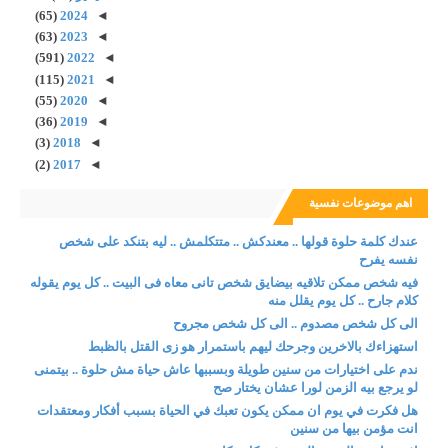
(65)
2024
◄
(63)
2023
◄
(591)
2022
◄
(115)
2021
◄
(55)
2020
◄
(36)
2019
◄
(3)
2018
◄
(2)
2017
◄
اهم موضوعات نفسية
عندك كلمة حلوة قولها .. معندكش .. متتكلمش .. ليه بتنكد على شخص
نفسه يفرح
فيه شخص ممكن تلاقيه بيضايق شخص تانى معاه فى البيت .. كل يوم يقوله
كلام جارح .. كل يوم يقلل منه
الى كل شخص مصدوم .. الى كل شخص مجروح
استهزاءك بالاخرين وجرحك ليهم باستمرار هو زى القتل بالظبط
ندم على اختيارات من سنين طويلة وبسببها عاش حياة مش حلوة .. بيتمنى
لو يرجع بيه الزمن لورا عشان يختار صح
هل فكرت في يوم ان ممكن يكون تعبك في الحياة بسبب أفكار ومعتقدات
انت مؤمن بيها من سنين