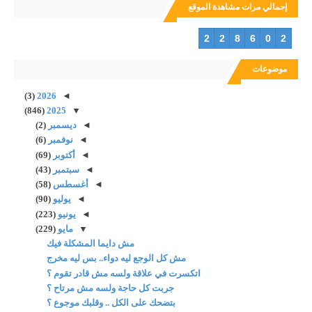
إجمالي مرات مشاهدة الموقع
2
2
8
6
0
2
موضوعات
(3)
2026
◄
(846)
2025
▼
◄
ديسمبر
(2)
◄
نوفمبر
(6)
◄
أكتوبر
(69)
◄
سبتمبر
(43)
◄
أغسطس
(58)
◄
يوليو
(90)
◄
يونيو
(223)
▼
مايو
(229)
مش دايما المشكلة فيك
مش كل الوجع ليه دواء.. بس ليه مخرج
اتكسرت في علاقة ولسه مش قادر تقوم ؟
جربت كل حاجة ولسه مش مرتاح ؟
بتضحك على الكل .. وقلبك موجوع ؟