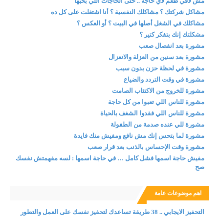
مش لاقي طعم لأي حاجة .. حتى الحاجات اللي بحبها
مشاكل شركتك ؟ مشاكلك النفسية ؟ أنا اشتغلت على كل ده
مشاكلك في الشغل أصلها في البيت ؟ أو العكس ؟
مشكلتك إنك بتفكر كتير ؟
مشورة بعد انفصال صعب
مشورة بعد سنين من العزلة والانعزال
مشورة في لحظة حزن بدون سبب
مشورة في وقت التردد والضياع
مشورة للخروج من الاكتئاب الصامت
مشورة للناس اللي تعبوا من كل حاجة
مشورة للناس اللي فقدوا الشغف بالحياة
مشورة للي عنده صدمة من الطفولة
مشورة لما بتحس إنك مش نافع ومفيش منك فايدة
مشورة وقت الإحساس بالذنب بعد قرار صعب
مفيش حاجة اسمها فشل كامل … في حاجة اسمها : لسه مفهمتش نفسك
صح
اهم موضوعات عامة
التحفيز الايجابي .. 38 طريقة تساعدك لتحفيز نفسك على العمل والتطور