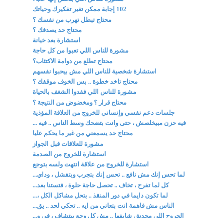
102 إجابة ممكن تغير تفكيرك وحياتك
محتاج تبطل تهرب من نفسك ؟
محتاج حد يصدقك ؟
استشارة بعد خيانة
مشورة للناس اللي تعبوا من كل حاجة
محتاج تطلع من دوامة الاكتئاب؟
استشارة شخصية للناس اللي مش بيحبوا نفسهم
محتاج تاخد خطوة .. بس الخوف موقفك ؟
مشورة للناس اللي فقدوا الشغف بالحياة
محتاج قرار ؟ ومخضوض من النتيجة ؟
جلسات دعم نفسي وإنساني للخروج من العلاقة المؤذية
فيه حزن مبيخلصش ، حتى وانت بتضحك وسط الناس .. فيه ...
محتاج حد يسمعني من غير ما يحكم عليا
مشورة للعلاقات قبل الجواز
استشارة للخروج من الصدمة
استشارة للخروج من علاقة انتهت ولسه بتوجع
لما تحس إنك مش نافع .. تحس إنك بتجرب وبتفشل ، وداي...
كل لما تفرح ، تخاف .. تحصل حاجة حلوة ، فتستنا بعد...
لما تكون دايما في دور المنقذ .. بتحل مشاكل الكل ،...
الناس مش فاهمة انت بتعاني من ايه .. تحكي لحد .. يق...
الجروح اللي محدش شايفها .. مش كل وجع بيتشاف ، في و...