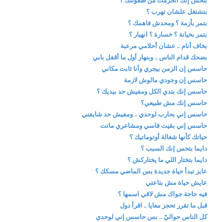
بتحس إنك اتحرمت من طفولتك ؟
بتشتغل علشان تهرب ؟
بتمر بأزمة ؟ ومحدش فاهمك ؟
بتمر بخيانة ؟ خسارة ؟ انهيار ؟
بخاف أنام .. عشان أحلامي مرعبة
بضحك قدام الناس .. وبنهار أول ما أقفل بابي
حاسس إن الزمن بيجري وأنا ثابت مكاني
حاسس إن وجودي مالوش لازمة
حاسس إنك بتدي الكل ومفيش حد بيديك ؟
حاسس إنك مش طبيعي؟
حاسس إني بحارب لوحدي .. ومفيش حد شايفني
حاسس إني بقيت قاسي ومشاعري ماتت
حياتك كأنها شغالة أوتوماتيك ؟
دايما بتحس إنك السبب ؟
دايما بتختار اللي ما يختاركش ؟
عايز تبدأ حياة جديدة بس الماضي مسكك ؟
عايش حياة مش بتاعتي
فيه حاجة جواك مش لاقي اسمها ؟
قبل ما تقرر تحجز معايا .. اقرأ دول
كل الناس حواليّ .. بس حاسس إني لوحدي