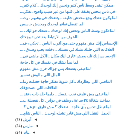
ممكن تبقى وسط ناس كتير وتحس إنك لوحدك .. كلام كتير...
في ناس بتحس بخنقة على قلبها من غير سبب واضح . تفكي...
لما يكون عندك وجع محدش شايفه .. بتضحك في وشهم ، وت...
لما تفضل تعافر لوحدك ومحدش حاسس
لما تكون وسط الناس وتحس إنك لوحدك .. ضحك حواليك ، ...
الخوف من الارتباط بعد تجربة وجعتك
الإحساس إنك مش مفهوم حتى من أقرب الناس .. تحكي ، ف...
العلاقات اللي خلتك تشك في نفسك .. دخلت بحب وصدق ، ...
الإحساس إنك تايه ومش عارف ليك مكان .. الكل ماشي في...
لما تبدأ تشك في نفسك في كل حاجة
لما تبقى بتضحك بس جواك حزن مش مفهوم
الملل اللي مالوش تفسير
الماضي اللي بيطاردك .. كل شوية تفتكر حاجة حصلت زما...
العلاقات اللي بتستنزفك
لما تبقى مش عارف تحب نفسك .. دايما جلد ذات ، نقد ...
دماغك شغالة ٢٤ ساعة ، وبتلف في دواير . كل تفصيلة ب...
لما تبطل تحس بأي حاجة .. تضحك ؟ مش فارق . تزعل ؟ ...
الحمل التقيل اللي مش قادر تشيله لوحدك .. الناس شاي...
◄
أبريل
(78)
◄
مارس
(24)
◄
يناير
(24)