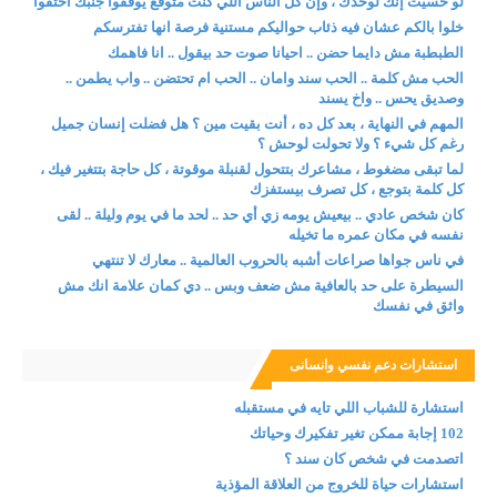
لو حسيت إنك لوحدك ، وإن كل الناس اللي كنت متوقع يوقفوا جنبك اختفوا
خلوا بالكم عشان فيه ذئاب حواليكم مستنية فرصة انها تفترسكم
الطبطبة مش دايما حضن .. احيانا صوت حد بيقول .. انا فاهمك
الحب مش كلمة .. الحب سند وامان .. الحب ام تحتضن .. واب يطمن ..
وصديق يحس .. واخ يسند
المهم في النهاية ، بعد كل ده ، أنت بقيت مين ؟ هل فضلت إنسان جميل
رغم كل شيء ؟ ولا تحولت لوحش ؟
لما تبقى مضغوط ، مشاعرك بتتحول لقنبلة موقوتة ، كل حاجة بتتغير فيك ،
كل كلمة بتوجع ، كل تصرف بيستفزك
كان شخص عادي .. بيعيش يومه زي أي حد .. لحد ما في يوم وليلة .. لقى
نفسه في مكان عمره ما تخيله
في ناس جواها صراعات أشبه بالحروب العالمية .. معارك لا تنتهي
السيطرة على حد بالعافية مش ضعف وبس .. دي كمان علامة انك مش
واثق في نفسك
استشارات دعم نفسي وانسانى
استشارة للشباب اللي تايه في مستقبله
102 إجابة ممكن تغير تفكيرك وحياتك
اتصدمت في شخص كان سند ؟
استشارات حياة للخروج من العلاقة المؤذية