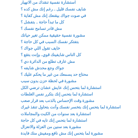
استشارة نفسية تنقذك من الانهيار
شايف نفسك قليل .. رغم إنك مش كده ؟
في صوت جواك بيقنعك إنك مش كفاية ؟
كل ما تبدأ حاجة .. بتفشل ؟
مش قادر تسامح نفسك ؟
مشورة نفسية حقيقية ممكن تغير حياتك
بتفتكر نفسك السبب في كل حاجة ؟
خايف تقول اللي جواك ؟
كل الناس شايفينك قوي.. وإنت بتقع ؟
مش عارف تطلع من الدائرة دي ؟
جواك وجع محدش شايفه ؟
محتاج حد يسمعك من غير ما يحكم عليك ؟
مشورة في لحظة حزن بدون سبب
استشارة لما بتحس إنك عايش عشان ترضي الكل
استشارة لما بتحس إنك بتكرر نفس الغلطات
مشورة وقت الإحساس بالذنب بعد قرار صعب
استشارة لما بتحس إنك بتخسر نفسك وأنت بتحاول تنقذ غيرك
استشارة بعد سنوات من الكبت والمجاملات
استشارة لما بتحس إنك تايه في كل حاجة
مشورة بعد سنين من العزلة والانعزال
مشورة لما بتحس إنك مش نافع ومفيش منك فايدة