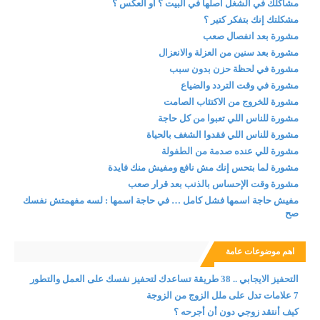
مشاكلك في الشغل أصلها في البيت ؟ أو العكس ؟
مشكلتك إنك بتفكر كتير ؟
مشورة بعد انفصال صعب
مشورة بعد سنين من العزلة والانعزال
مشورة في لحظة حزن بدون سبب
مشورة في وقت التردد والضياع
مشورة للخروج من الاكتئاب الصامت
مشورة للناس اللي تعبوا من كل حاجة
مشورة للناس اللي فقدوا الشغف بالحياة
مشورة للي عنده صدمة من الطفولة
مشورة لما بتحس إنك مش نافع ومفيش منك فايدة
مشورة وقت الإحساس بالذنب بعد قرار صعب
مفيش حاجة اسمها فشل كامل … في حاجة اسمها : لسه مفهمتش نفسك
صح
اهم موضوعات عامة
التحفيز الايجابي .. 38 طريقة تساعدك لتحفيز نفسك على العمل والتطور
7 علامات تدل على ملل الزوج من الزوجة
كيف أنتقد زوجي دون أن أجرحه ؟