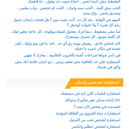
الطبطبة مش دايما حضن .. احيانا صوت حد بيقول .. انا فاهمك
الحب مش كلمة .. الحب سند وامان .. الحب ام تحتضن .. واب يطمن ..
وصديق يحس .. واخ يسند
المهم في النهاية ، بعد كل ده ، أنت بقيت مين ؟ هل فضلت إنسان جميل
رغم كل شيء ؟ ولا تحولت لوحش ؟
لما تبقى مضغوط ، مشاعرك بتتحول لقنبلة موقوتة ، كل حاجة بتتغير فيك ،
كل كلمة بتوجع ، كل تصرف بيستفزك
كان شخص عادي .. بيعيش يومه زي أي حد .. لحد ما في يوم وليلة .. لقى
نفسه في مكان عمره ما تخيله
في ناس جواها صراعات أشبه بالحروب العالمية .. معارك لا تنتهي
السيطرة على حد بالعافية مش ضعف وبس .. دي كمان علامة انك مش
واثق في نفسك
استشارات دعم نفسي وانسانى
استشارة للشباب اللي تايه في مستقبله
102 إجابة ممكن تغير تفكيرك وحياتك
اتصدمت في شخص كان سند ؟
استشارات حياة للخروج من العلاقة المؤذية
استشارة لشخص تعب من التمثيل
استشارة لشخص اتظلم واتكسر