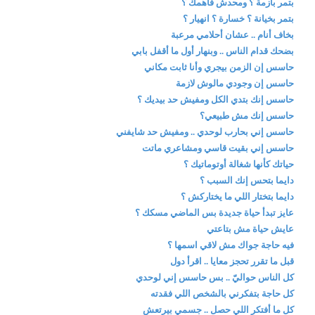
بتمر بأزمة ؟ ومحدش فاهمك ؟
بتمر بخيانة ؟ خسارة ؟ انهيار ؟
بخاف أنام .. عشان أحلامي مرعبة
بضحك قدام الناس .. وبنهار أول ما أقفل بابي
حاسس إن الزمن بيجري وأنا ثابت مكاني
حاسس إن وجودي مالوش لازمة
حاسس إنك بتدي الكل ومفيش حد بيديك ؟
حاسس إنك مش طبيعي؟
حاسس إني بحارب لوحدي .. ومفيش حد شايفني
حاسس إني بقيت قاسي ومشاعري ماتت
حياتك كأنها شغالة أوتوماتيك ؟
دايما بتحس إنك السبب ؟
دايما بتختار اللي ما يختاركش ؟
عايز تبدأ حياة جديدة بس الماضي مسكك ؟
عايش حياة مش بتاعتي
فيه حاجة جواك مش لاقي اسمها ؟
قبل ما تقرر تحجز معايا .. اقرأ دول
كل الناس حواليّ .. بس حاسس إني لوحدي
كل حاجة بتفكرني بالشخص اللي فقدته
كل ما أفتكر اللي حصل .. جسمي بيرتعش