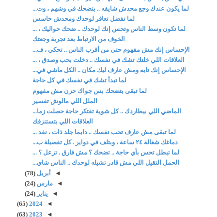
لما يكون عندك وجع محدش شايفه .. بتضحك في وشهم ، وت...
لما تفضل تعافر لوحدك ومحدش حاسس
لما تكون وسط الناس وتحس إنك لوحدك .. ضحك حواليك ، ...
الخوف من الارتباط بعد تجربة وجعتك
الإحساس إنك مش مفهوم حتى من أقرب الناس .. تحكي ، ف...
العلاقات اللي خلتك تشك في نفسك .. دخلت بحب وصدق ، ...
الإحساس إنك تايه ومش عارف ليك مكان .. الكل ماشي في...
لما تبدأ تشك في نفسك في كل حاجة
لما تبقى بتضحك بس جواك حزن مش مفهوم
الملل اللي مالوش تفسير
الماضي اللي بيطاردك .. كل شوية تفتكر حاجة حصلت زما...
العلاقات اللي بتستنزفك
لما تبقى مش عارف تحب نفسك .. دايما جلد ذات ، نقد ...
دماغك شغالة ٢٤ ساعة ، وبتلف في دواير . كل تفصيلة ب...
لما تبطل تحس بأي حاجة .. تضحك ؟ مش فارق . تزعل ؟ ...
الحمل التقيل اللي مش قادر تشيله لوحدك .. الناس شاي...
◄
أبريل
(78)
◄
مارس
(24)
◄
يناير
(24)
(65)
2024
◄
(63)
2023
◄