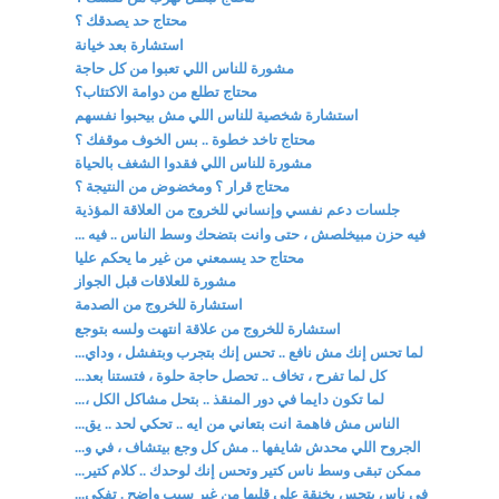
محتاج حد يصدقك ؟
استشارة بعد خيانة
مشورة للناس اللي تعبوا من كل حاجة
محتاج تطلع من دوامة الاكتئاب؟
استشارة شخصية للناس اللي مش بيحبوا نفسهم
محتاج تاخد خطوة .. بس الخوف موقفك ؟
مشورة للناس اللي فقدوا الشغف بالحياة
محتاج قرار ؟ ومخضوض من النتيجة ؟
جلسات دعم نفسي وإنساني للخروج من العلاقة المؤذية
فيه حزن مبيخلصش ، حتى وانت بتضحك وسط الناس .. فيه ...
محتاج حد يسمعني من غير ما يحكم عليا
مشورة للعلاقات قبل الجواز
استشارة للخروج من الصدمة
استشارة للخروج من علاقة انتهت ولسه بتوجع
لما تحس إنك مش نافع .. تحس إنك بتجرب وبتفشل ، وداي...
كل لما تفرح ، تخاف .. تحصل حاجة حلوة ، فتستنا بعد...
لما تكون دايما في دور المنقذ .. بتحل مشاكل الكل ،...
الناس مش فاهمة انت بتعاني من ايه .. تحكي لحد .. يق...
الجروح اللي محدش شايفها .. مش كل وجع بيتشاف ، في و...
ممكن تبقى وسط ناس كتير وتحس إنك لوحدك .. كلام كتير...
في ناس بتحس بخنقة على قلبها من غير سبب واضح . تفكي...