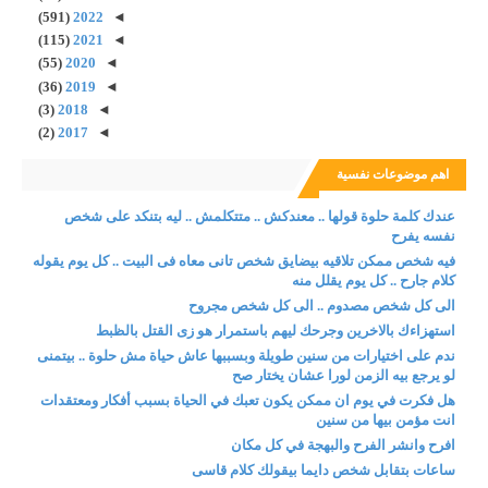
(591)
2022
◄
(115)
2021
◄
(55)
2020
◄
(36)
2019
◄
(3)
2018
◄
(2)
2017
◄
اهم موضوعات نفسية
عندك كلمة حلوة قولها .. معندكش .. متتكلمش .. ليه بتنكد على شخص
نفسه يفرح
فيه شخص ممكن تلاقيه بيضايق شخص تانى معاه فى البيت .. كل يوم يقوله
كلام جارح .. كل يوم يقلل منه
الى كل شخص مصدوم .. الى كل شخص مجروح
استهزاءك بالاخرين وجرحك ليهم باستمرار هو زى القتل بالظبط
ندم على اختيارات من سنين طويلة وبسببها عاش حياة مش حلوة .. بيتمنى
لو يرجع بيه الزمن لورا عشان يختار صح
هل فكرت في يوم ان ممكن يكون تعبك في الحياة بسبب أفكار ومعتقدات
انت مؤمن بيها من سنين
افرح وانشر الفرح والبهجة في كل مكان
ساعات بتقابل شخص دايما بيقولك كلام قاسى