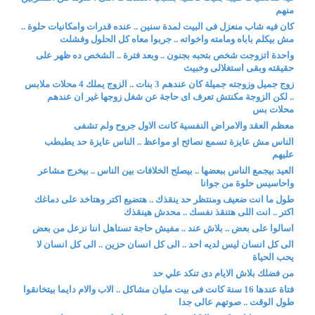
منهم
كان فيه شاب منعزل فى البيت لمدة سنين .. عنده قدرات وامكانيات حلوة ..
مش بيكلم باباه ومامته واخواته .. جربوا معاه كل الحلول وفشلت
واحدة اتزوجت شخص بتحبه بجنون .. وبعد فترة .. الشخص ده ظهر على
حقيقته وبقى استغلالى وخبيث
زوج جميل وزوجته جميلة كان عندهم 3 بنات .. الزوج يملك 4 محلات ملابس
.. لكن الزوجة مكنتش تعرف اى حاجة عن شغل زوجها غير ان عندهم
محلات بس
معظم العقد والامراض النفسية كانت الاول جروح ولم تشفى
الناس مش عايزة تسمع نصائح او مواعظ .. الناس عايزة حد يطبطب
عليهم
العيد بيجمع الناس ببعضها .. بيصلح الخلافات بين الناس .. بيخرج مشاعر
واحاسيس حلوة من جوانا
طول ما انت ضعيف ومنتظر حد ينقذك .. هتضيع اكتر وهتاخد على دماغك
اكتر .. انت اللى هتنقذ نفسك .. محدش هينقذك
اسالوا على بعض .. بلاش عند .. مفيش حاجة تستاهل اننا نزعل من بعض
الى كل انسان ليس لديه احد .. الى كل انسان حزين .. الى كل انسان لا
يحب الحياة
من فضلك بلاش الايام دى تنكد علي حد
فتاة عندها 16 سنة كانت فى بيت مليان مشاكل .. الاب والام دايما بيتخانقوا
طول الوقت .. صوتهم عالى جدا