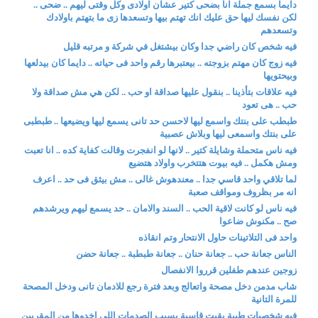
دايما بسمع جملة انا بضحى كتير عشان اولادى وكل وقتى ليهم .. ضحى ..
لكن نفسك ليها حق عليك انك تهتم بيها وتسعدها زى ما بتهتم باولادك
وتسعدهم
فيه شخص كان راضي جدا وكان بيشتغل في شركة و مرتبه قليل
فيه زوج كان مهتم بزوجته .. بيعتبرها رقم واحد فى حياته .. دايما كان بيدلعها
وبيحتويها
فيه علاقات بتأذينا .. بنقول عليها صداقة او حب .. لكن هي مش صداقة ولا
حب .. هى تعود
طبطب على بنتك واسمع ليها لاحسن حد تانى يسمع ليها ويضيعها .. طبطبى
على بنتك واسمعى ليها وبلاش عصبية
فيه ناس متحملة وشايلة كتير .. لانها لو انفجرت وقالت كفاية كده .. انا تعبت
ومش هكمل .. فيه بيوت هتتخرب واولاد هتضيع
لما تلاقي واحد قاسي جدا .. معندهوش غالى .. مش بيثق فى حد .. اعرف
انه مر بظروف ومواقف صعبة
فيه ناس لو كانت لاقية الحب .. السند والامان .. حد يسمع ليهم ويرشدهم
صح .. مكنوش ضاعوا
واحد فى التلاتينات حاول الانتحار وتم انقاذه
الناس جعانة حب .. جعانة حنان .. جعانة طبطبة .. جعانة حضن
زوجين عندهم طفلين قرروا الانفصال
شاب مدمن دخل مصحة واتعالج وبعد فترة رجع للادمان تانى ودخل المصحة
للمرة التانية
فيه شخصيات طيبة بقيت قاسية بسبب الصدمات اللى اخدوها من المقربين