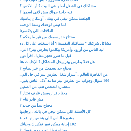
مشاكلك في الشغل أصلها في البيت ؟ أو العكس ؟
فيه حاجة جواك مش لاقي اسمها ؟
الجلسة ممكن تبقى في بيتك ، أو مكان يناسبك
لما تبقى لوحدك وسط الزحمة
العلاقات اللي بتكسرنا
محتاج حد يسمعك من غير ما يحكم ؟
مشاكل شركتك ؟ مشاكلك النفسية ؟ أنا اشتغلت على كل ده
ليه الناس من أوروبا وأمريكا بيكلموا بطرس بيتر؟ اعر...
قبل ما تقرر تحجز معايا .. اقرأ دول
هل فعلا بطرس بيتر بيحل المشاكل ؟ الإجابات هنا
محتاج حد يسمعك من غير نصايح ؟
من القاهرة للعالم .. أسرار شغل بطرس بيتر في حل الم...
100 سؤال وجواب عن بطرس بيتر ساعد آلاف الناس يغير...
استشارة لشخص تعب من التمثيل
محتاج قرار ومش عارف تختار ؟
مش قادر تنام ؟
محتاج تبدأ من جديد ؟
كل الأسئلة اللي ممكن تيجي في بالك .. بإجابتها
مشورة للناس اللي بتحس إنها عبء
102 إجابة ممكن تغير تفكيرك وحياتك
محتاج تبطل تهرب من نفسك ؟