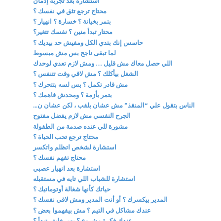
استشارة بعد تجربة إدمان
محتاج ترجع تثق في نفسك ؟
بتمر بخيانة ؟ خسارة ؟ انهيار ؟
محتار تبدأ منين ؟ نفسك تتغير؟
حاسس إنك بتدي الكل ومفيش حد بيديك ؟
لما تبقى ناجح بس مش مبسوط
اللي حصل معاك مش قليل … ومش لازم تعدي لوحدك
الشغل بيأكلك ؟ مش لاقي وقت تتنفس ؟
مش قادر تكمل ؟ بس لسه بتتحرك ؟
بتمر بأزمة ؟ ومحدش فاهمك ؟
الناس بتقول علي “المنقذ” مش عشان بلقب ، لكن عشان ن...
الجرح النفسي مش لازم يفضل مفتوح
مشورة للي عنده صدمة من الطفولة
محتاج ترجع تحب الحياة ؟
استشارة لشخص اتظلم واتكسر
محتاج تفهم نفسك ؟
استشارة بعد انهيار عصبي
استشارة للشباب اللي تايه في مستقبله
حياتك كأنها شغالة أوتوماتيك ؟
المدير بيكسرك ؟ أو أنت المدير ومش لاقي نفسك ؟
عندك مشاكل في التيم ؟ مش بيفهموا بعض ؟
عندك فكرة مشروع ؟ بس خايف تبدأ ؟