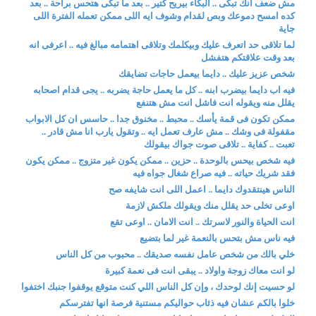
مش ضعف انك تبكى .. البكاء بيريح كتير .. بعد ما تبكى هتحس براحة .. بعد
كده امسح دموعك وبص لقدام وشوف ايه اللى ممكن تعمله الفترة اللى
جاية
لما تلاقى حد اتعرف عليك وبيكلمك وتلاقى اهتمامه مبالغ فيه .. اعرفى انه
بعد وقت علاقتكم هتفشل
شخص عزيز عليك .. دايما بيعمل حاجات تضايقك
فيه اب دايما بيضرب ابنه .. كل ما يعمل حاجة يضربه .. يجى قدام اصحابه
يقلل منه ويقوله انت فاشل انت مش هتنفع
ممكن تكون فى قمة يأسك .. محبط .. مخنوق جدا .. حاسس ان كل الابواب
مقفولة فى وشك .. مش عارف تعمل ايه .. وتقول يارب انا مش قادر ..
تعبت .. كفاية .. تلاقى صوت جواك بيقولك
فيه شخص بيحس بالوحدة .. حزين .. ممكن يكون غير متزوج .. ممكن يكون
فقد شريك حياته .. فيه صراع شغال جواه فيه
الناس هينتقدوك دايما .. اعمل اللى انت شايفه صح
اوعى تخلى حد يقلل منك ويقولك ملكش لازمة
انت الحياة والنور لاسرتك .. انت الامان .. اوعى تقع
فيه ناس مش بتحس بالنعمة غير لما بتضيع
خلي بالك من شخص عامل نفسه صديقك .. محبوب من كل الناس
لو انت معاك زوجة واولاد .. يبقى انت فى نعمة كبيرة
لو حسيت إنك لوحدك ، وإن كل الناس اللي كنت متوقع يوقفوا جنبك اختفوا
خلوا بالكم عشان فيه ذئاب حواليكم مستنية فرصة انها تفترسكم