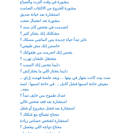
مشورة في وقت التردد والضياع
مشورة للخروج من الاكتئاب الصامت
استشارة بعد خيانة صديق
مشورة بعد انفصال صعب
اتصدمت في شخص كان سند ؟
مشكلتك إنك بتفكر كتير ؟
عايز تبدأ حياة جديدة بس الماضي مسكك ؟
حاسس إنك مش طبيعي؟
بتحس إنك اتحرمت من طفولتك ؟
بتشتغل علشان تهرب ؟
دايما بتحس إنك السبب ؟
دايما بتختار اللي ما يختاركش ؟
ست بيت كانت بتنهار في بيتها … وبعد جلسة فهمت إزاي ...
مفيش حاجة اسمها فشل كامل … في حاجة اسمها : لسه
مفه...
عندك طموح بس خايف تبدأ ؟
استشارة بعد فقد شخص غالي
استشارة بعد فشل مشروع أو شغل
محتاج تتصالح مع شكلك ؟
استشارة لشخص حساس زيادة
محتاج تواجه اللي بيحصل ؟