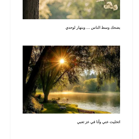
بضحك وسط الناس … وبنهار لوحدي
اتخليت عني وأنا في عز تعبي