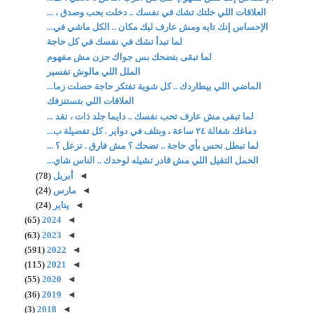
العلاقات اللي خلتك تشك في نفسك .. دخلت بحب وصدق ، ...
الإحساس إنك تايه ومش عارف ليك مكان .. الكل ماشي في...
لما تبدأ تشك في نفسك في كل حاجة
لما تبقى بتضحك بس جواك حزن مش مفهوم
الملل اللي مالوش تفسير
الماضي اللي بيطاردك .. كل شوية تفتكر حاجة حصلت زما...
العلاقات اللي بتستنزفك
لما تبقى مش عارف تحب نفسك .. دايما جلد ذات ، نقد ...
دماغك شغالة ٢٤ ساعة ، وبتلف في دواير . كل تفصيلة ب...
لما تبطل تحس بأي حاجة .. تضحك ؟ مش فارق . تزعل ؟ ...
الحمل التقيل اللي مش قادر تشيله لوحدك .. الناس شاي...
◄
أبريل
(78)
◄
مارس
(24)
◄
يناير
(24)
(65)
2024
◄
(63)
2023
◄
(591)
2022
◄
(115)
2021
◄
(55)
2020
◄
(36)
2019
◄
(3)
2018
◄