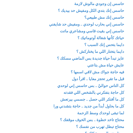
حاسس إن وجودي مالوش لازمة
حاسس إنك بتدي الكل ومفيش حد بيديك ؟
حاسس إنك مش طبيعي؟
حاسس إني بحارب لوحدي .. ومفيش حد شايفني
حاسس إني بقيت قاسي ومشاعري ماتت
حياتك كأنها شغالة أوتوماتيك ؟
دايما بتحس إنك السبب ؟
دايما بتختار اللي ما يختاركش ؟
عايز تبدأ حياة جديدة بس الماضي مسكك ؟
عايش حياة مش بتاعتي
فيه حاجة جواك مش لاقي اسمها ؟
قبل ما تقرر تحجز معايا .. اقرأ دول
كل الناس حواليّ .. بس حاسس إني لوحدي
كل حاجة بتفكرني بالشخص اللي فقدته
كل ما أفتكر اللي حصل .. جسمي بيرتعش
كل ما بحاول أبدأ من جديد .. حاجة بتشدني ورا
لما تبقى لوحدك وسط الزحمة
محتاج تاخد خطوة .. بس الخوف موقفك ؟
محتاج تبطل تهرب من نفسك ؟