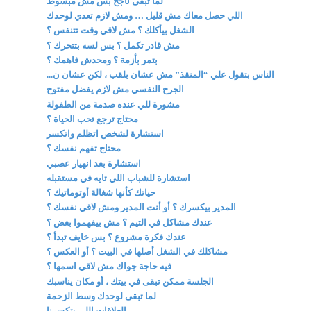
لما تبقى ناجح بس مش مبسوط
اللي حصل معاك مش قليل … ومش لازم تعدي لوحدك
الشغل بيأكلك ؟ مش لاقي وقت تتنفس ؟
مش قادر تكمل ؟ بس لسه بتتحرك ؟
بتمر بأزمة ؟ ومحدش فاهمك ؟
الناس بتقول علي “المنقذ” مش عشان بلقب ، لكن عشان ن...
الجرح النفسي مش لازم يفضل مفتوح
مشورة للي عنده صدمة من الطفولة
محتاج ترجع تحب الحياة ؟
استشارة لشخص اتظلم واتكسر
محتاج تفهم نفسك ؟
استشارة بعد انهيار عصبي
استشارة للشباب اللي تايه في مستقبله
حياتك كأنها شغالة أوتوماتيك ؟
المدير بيكسرك ؟ أو أنت المدير ومش لاقي نفسك ؟
عندك مشاكل في التيم ؟ مش بيفهموا بعض ؟
عندك فكرة مشروع ؟ بس خايف تبدأ ؟
مشاكلك في الشغل أصلها في البيت ؟ أو العكس ؟
فيه حاجة جواك مش لاقي اسمها ؟
الجلسة ممكن تبقى في بيتك ، أو مكان يناسبك
لما تبقى لوحدك وسط الزحمة
العلاقات اللي بتكسرنا