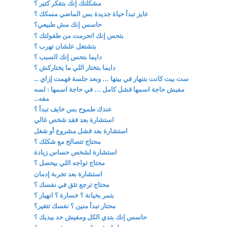
مشكلتك إنك بتفكر كتير ؟
عايز تبدأ حياة جديدة بس الماضي مسكك ؟
حاسس إنك مش طبيعي؟
بتحس إنك اتحرمت من طفولتك ؟
بتشتغل علشان تهرب ؟
دايما بتحس إنك السبب ؟
دايما بتختار اللي ما يختاركش ؟
ست بيت كانت بتنهار في بيتها … وبعد جلسة فهمت إزاي ...
مفيش حاجة اسمها فشل كامل … في حاجة اسمها : لسه
مفه...
عندك طموح بس خايف تبدأ ؟
استشارة بعد فقد شخص غالي
استشارة بعد فشل مشروع أو شغل
محتاج تتصالح مع شكلك ؟
استشارة لشخص حساس زيادة
محتاج تواجه اللي بيحصل ؟
استشارة بعد تجربة إدمان
محتاج ترجع تثق في نفسك ؟
بتمر بخيانة ؟ خسارة ؟ انهيار ؟
محتار تبدأ منين ؟ نفسك تتغير؟
حاسس إنك بتدي الكل ومفيش حد بيديك ؟