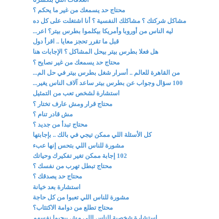
محتاج حد يسمعك من غير ما يحكم ؟
مشاكل شركتك ؟ مشاكلك النفسية ؟ أنا اشتغلت على كل ده
ليه الناس من أوروبا وأمريكا بيكلموا بطرس بيتر؟ اعر...
قبل ما تقرر تحجز معايا .. اقرأ دول
هل فعلا بطرس بيتر بيحل المشاكل ؟ الإجابات هنا
محتاج حد يسمعك من غير نصايح ؟
من القاهرة للعالم .. أسرار شغل بطرس بيتر في حل الم...
100 سؤال وجواب عن بطرس بيتر ساعد آلاف الناس يغير...
استشارة لشخص تعب من التمثيل
محتاج قرار ومش عارف تختار ؟
مش قادر تنام ؟
محتاج تبدأ من جديد ؟
كل الأسئلة اللي ممكن تيجي في بالك .. بإجابتها
مشورة للناس اللي بتحس إنها عبء
102 إجابة ممكن تغير تفكيرك وحياتك
محتاج تبطل تهرب من نفسك ؟
محتاج حد يصدقك ؟
استشارة بعد خيانة
مشورة للناس اللي تعبوا من كل حاجة
محتاج تطلع من دوامة الاكتئاب؟
استشارة شخصية للناس اللي مش بيحبوا نفسهم