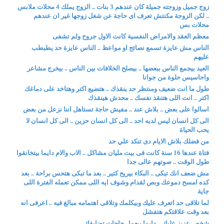
زوج جميل وزوجته جميلة كان عندهم 3 بنات .. الزوج يملك 4 محلات ملابس
.. لكن الزوجة مكنتش تعرف اى حاجة عن شغل زوجها غير ان عندهم
محلات بس
معظم العقد والامراض النفسية كانت الاول جروح ولم تشفى
الناس مش عايزة تسمع نصائح او مواعظ .. الناس عايزة حد يطبطب
عليهم
العيد بيجمع الناس ببعضها .. بيصلح الخلافات بين الناس .. بيخرج مشاعر
واحاسيس حلوة من جوانا
طول ما انت ضعيف ومنتظر حد ينقذك .. هتضيع اكتر وهتاخد على دماغك
اكتر .. انت اللى هتنقذ نفسك .. محدش هينقذك
اسالوا على بعض .. بلاش عند .. مفيش حاجة تستاهل اننا نزعل من بعض
الى كل انسان ليس لديه احد .. الى كل انسان حزين .. الى كل انسان لا
يحب الحياة
من فضلك بلاش الايام دى تنكد علي حد
فتاة عندها 16 سنة كانت فى بيت مليان مشاكل .. الاب والام دايما بيتخانقوا
طول الوقت .. صوتهم عالى جدا
مش ضعف انك تبكى .. البكاء بيريح كتير .. بعد ما تبكى هتحس براحة .. بعد
كده امسح دموعك وبص لقدام وشوف ايه اللى ممكن تعمله الفترة اللى
جاية
لما تلاقى حد اتعرف عليك وبيكلمك وتلاقى اهتمامه مبالغ فيه .. اعرفى انه
بعد وقت علاقتكم هتفشل
شخص عزيز عليك .. دايما بيعمل حاجات تضايقك