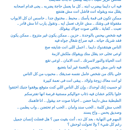
فيه اب دايما بيضرب ابنه .. كل ما يعمل حاجة يضربه .. يجى قدام اصحابه
يقلل منه ويقوله انت فاشل انت مش هتنفع
ممكن تكون فى قمة يأسك .. محبط .. مخنوق جدا .. حاسس ان كل الابواب
مقفولة فى وشك .. مش عارف تعمل ايه .. وتقول يارب انا مش قادر ..
تعبت .. كفاية .. تلاقى صوت جواك بيقولك
فيه شخص بيحس بالوحدة .. حزين .. ممكن يكون غير متزوج .. ممكن يكون
فقد شريك حياته .. فيه صراع شغال جواه فيه
الناس هينتقدوك دايما .. اعمل اللى انت شايفه صح
اوعى تخلى حد يقلل منك ويقولك ملكش لازمة
انت الحياة والنور لاسرتك .. انت الامان .. اوعى تقع
فيه ناس مش بتحس بالنعمة غير لما بتضيع
خلي بالك من شخص عامل نفسه صديقك .. محبوب من كل الناس
لو انت معاك زوجة واولاد .. يبقى انت فى نعمة كبيرة
لو حسيت إنك لوحدك ، وإن كل الناس اللي كنت متوقع يوقفوا جنبك اختفوا
خلوا بالكم عشان فيه ذئاب حواليكم مستنية فرصة انها تفترسكم
الطبطبة مش دايما حضن .. احيانا صوت حد بيقول .. انا فاهمك
الحب مش كلمة .. الحب سند وامان .. الحب ام تحتضن .. واب يطمن ..
وصديق يحس .. واخ يسند
المهم في النهاية ، بعد كل ده ، أنت بقيت مين ؟ هل فضلت إنسان جميل
رغم كل شيء ؟ ولا تحولت لوحش ؟