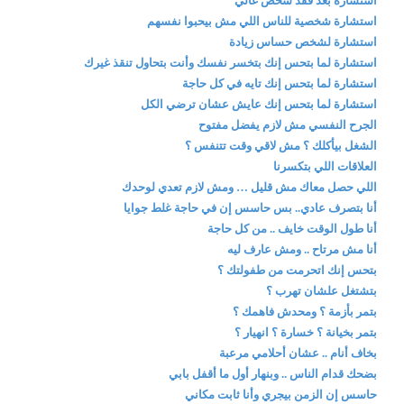
استشارة بعد فقد شخص غالي
استشارة شخصية للناس اللي مش بيحبوا نفسهم
استشارة لشخص حساس زيادة
استشارة لما بتحس إنك بتخسر نفسك وأنت بتحاول تنقذ غيرك
استشارة لما بتحس إنك تايه في كل حاجة
استشارة لما بتحس إنك عايش عشان ترضي الكل
الجرح النفسي مش لازم يفضل مفتوح
الشغل بيأكلك ؟ مش لاقي وقت تتنفس ؟
العلاقات اللي بتكسرنا
اللي حصل معاك مش قليل … ومش لازم تعدي لوحدك
أنا بتصرف عادي.. بس حاسس إن في حاجة غلط جوايا
أنا طول الوقت خايف .. من كل حاجة
أنا مش مرتاح .. ومش عارف ليه
بتحس إنك اتحرمت من طفولتك ؟
بتشتغل علشان تهرب ؟
بتمر بأزمة ؟ ومحدش فاهمك ؟
بتمر بخيانة ؟ خسارة ؟ انهيار ؟
بخاف أنام .. عشان أحلامي مرعبة
بضحك قدام الناس .. وبنهار أول ما أقفل بابي
حاسس إن الزمن بيجري وأنا ثابت مكاني