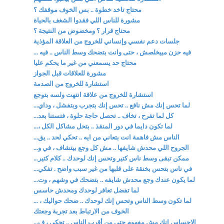
محتاج تاخد خطوة .. بس الخوف موقفك ؟
مشورة للناس اللي فقدوا الشغف بالحياة
محتاج قرار ؟ ومخضوض من النتيجة ؟
جلسات دعم نفسي وإنساني للخروج من العلاقة المؤذية
فيه حزن مبيخلصش ، حتى وانت بتضحك وسط الناس .. فيه ...
محتاج حد يسمعني من غير ما يحكم عليا
مشورة للعلاقات قبل الجواز
استشارة للخروج من الصدمة
استشارة للخروج من علاقة انتهت ولسه بتوجع
لما تحس إنك مش نافع .. تحس إنك بتجرب وبتفشل ، وداي...
كل لما تفرح ، تخاف .. تحصل حاجة حلوة ، فتستنا بعد...
لما تكون دايما في دور المنقذ .. بتحل مشاكل الكل ،...
الناس مش فاهمة انت بتعاني من ايه .. تحكي لحد .. يق...
الجروح اللي محدش شايفها .. مش كل وجع بيتشاف ، في و...
ممكن تبقى وسط ناس كتير وتحس إنك لوحدك .. كلام كتير...
في ناس بتحس بخنقة على قلبها من غير سبب واضح . تفكي...
لما يكون عندك وجع محدش شايفه .. بتضحك في وشهم ، وت...
لما تفضل تعافر لوحدك ومحدش حاسس
لما تكون وسط الناس وتحس إنك لوحدك .. ضحك حواليك ، ...
الخوف من الارتباط بعد تجربة وجعتك
الإحساس إنك مش مفهوم حتى من أقرب الناس .. تحكي ، ف...