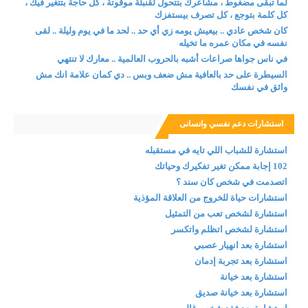
لما تبقى مضغوط ، مشاعرك بتتحول لقنبلة موقوتة ، كل حاجة بتتغير فيك ،
كل كلمة بتوجع ، كل تصرف بيستفزك
كان شخص عادي .. بيعيش يومه زي أي حد .. لحد ما في يوم وليلة .. لقى
نفسه في مكان عمره ما تخيله
في ناس جواها صراعات أشبه بالحروب العالمية .. معارك لا تنتهي
السيطرة على حد بالعافية مش ضعف وبس .. دي كمان علامة انك مش
واثق في نفسك
استشارات دعم نفسي وانسانى
استشارة للشباب اللي تايه في مستقبله
102 إجابة ممكن تغير تفكيرك وحياتك
اتصدمت في شخص كان سند ؟
استشارات حياة للخروج من العلاقة المؤذية
استشارة لشخص تعب من التمثيل
استشارة لشخص اتظلم واتكسر
استشارة بعد انهيار عصبي
استشارة بعد تجربة إدمان
استشارة بعد خيانة
استشارة بعد خيانة صديق