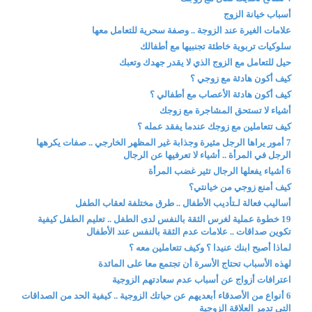
أسباب خيانة الزوج
علامات الغيرة عند الزوجة .. وصفة سحرية للتعامل معها
سلوكيات تربوية خاطئة تجنبيها مع أطفالك
حيل للتعامل مع الزوج الذي لا يقدر جهدك وتعبك
كيف أكون هادئة مع زوجي ؟
كيف أكون هادئة الأعصاب مع أطفالي ؟
أشياء لا تستحق المشاجرة مع زوجك
كيف تتعاملين مع زوجك عندما يفقد عمله ؟
7 أمور يراها الرجل مثيرة وجذابة غير المظهر الخارجي .. صفات يكرهها
الرجل في المرأة .. أشياء لا تعرفيها عن الرجال
6 أشياء يفعلها الرجال تثير غضب المرأة
كيف أمنع زوجي من خيانتي؟
أساليب فعالة لـتأديب الأطفال .. طرق مختلفة لعقاب الطفل
19 خطوة عملية لغرس الثقة بالنفس لدى الطفل .. تعليم الطفل كيفية
تكوين صداقات .. علامات عدم الثقة بالنفس عند الأطفال
لماذا أصبح ابنك عنيدا ؟ وكيف تتعاملين معه ؟
لهذه الأسباب تحتاج الأسرة أن تجتمع معا على المائدة
اعترافات أزواج عن أسباب عدم سعادتهم الزوجية
6 أنواع من الأصدقاء أبعديهم عن حياتك الزوجية .. كيفية الحد من الصداقات
التي تدمر العلاقة الزوجية