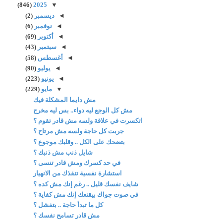
(846)
2025
▼
◄
ديسمبر
(2)
◄
نوفمبر
(6)
◄
أكتوبر
(69)
◄
سبتمبر
(43)
◄
أغسطس
(58)
◄
يوليو
(90)
◄
يونيو
(223)
▼
مايو
(229)
مش دايما المشكلة فيك
مش كل الوجع ليه دواء.. بس ليه مخرج
اتكسرت في علاقة ولسه مش قادر تقوم ؟
جربت كل حاجة ولسه مش مرتاح ؟
بتضحك على الكل .. وقلبك موجوع ؟
شايل ذنب مش ذنبك ؟
في حد كسرك ومش قادر تنسى ؟
استشارة نفسية تنقذك من الانهيار
شايف نفسك قليل .. رغم إنك مش كده ؟
في صوت جواك بيقنعك إنك مش كفاية ؟
كل ما تبدأ حاجة .. بتفشل ؟
مش قادر تسامح نفسك ؟