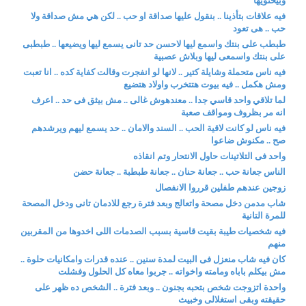
وبيحتويها
فيه علاقات بتأذينا .. بنقول عليها صداقة او حب .. لكن هي مش صداقة ولا
حب .. هى تعود
طبطب على بنتك واسمع ليها لاحسن حد تانى يسمع ليها ويضيعها .. طبطبى
على بنتك واسمعى ليها وبلاش عصبية
فيه ناس متحملة وشايلة كتير .. لانها لو انفجرت وقالت كفاية كده .. انا تعبت
ومش هكمل .. فيه بيوت هتتخرب واولاد هتضيع
لما تلاقي واحد قاسي جدا .. معندهوش غالى .. مش بيثق فى حد .. اعرف
انه مر بظروف ومواقف صعبة
فيه ناس لو كانت لاقية الحب .. السند والامان .. حد يسمع ليهم ويرشدهم
صح .. مكنوش ضاعوا
واحد فى التلاتينات حاول الانتحار وتم انقاذه
الناس جعانة حب .. جعانة حنان .. جعانة طبطبة .. جعانة حضن
زوجين عندهم طفلين قرروا الانفصال
شاب مدمن دخل مصحة واتعالج وبعد فترة رجع للادمان تانى ودخل المصحة
للمرة التانية
فيه شخصيات طيبة بقيت قاسية بسبب الصدمات اللى اخدوها من المقربين
منهم
كان فيه شاب منعزل فى البيت لمدة سنين .. عنده قدرات وامكانيات حلوة ..
مش بيكلم باباه ومامته واخواته .. جربوا معاه كل الحلول وفشلت
واحدة اتزوجت شخص بتحبه بجنون .. وبعد فترة .. الشخص ده ظهر على
حقيقته وبقى استغلالى وخبيث