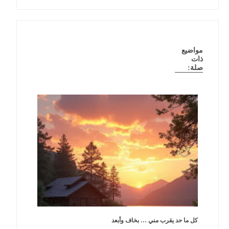
مواضيع
ذات
صلة:
كل ما حد يقرب مني … بخاف وأبعد