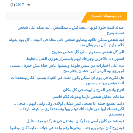
(2)
2017
◄
اهم موضوعات نفسية
عندك كلمة حلوة قولها .. معندكش .. متتكلمش .. ليه بتنكد على شخص
نفسه يفرح
فيه شخص ممكن تلاقيه بيضايق شخص تانى معاه فى البيت .. كل يوم يقوله
كلام جارح .. كل يوم يقلل منه
الى كل شخص مصدوم .. الى كل شخص مجروح
استهزاءك بالاخرين وجرحك ليهم باستمرار هو زى القتل بالظبط
ندم على اختيارات من سنين طويلة وبسببها عاش حياة مش حلوة .. بيتمنى
لو يرجع بيه الزمن لورا عشان يختار صح
هل فكرت في يوم ان ممكن يكون تعبك في الحياة بسبب أفكار ومعتقدات
انت مؤمن بيها من سنين
افرح وانشر الفرح والبهجة في كل مكان
ساعات بتقابل شخص دايما بيقولك كلام قاسى
دايما بسمع جملة انا بضحى كتير عشان اولادى وكل وقتى ليهم .. ضحى ..
لكن نفسك ليها حق عليك انك تهتم بيها وتسعدها زى ما بتهتم باولادك
وتسعدهم
فيه شخص كان راضي جدا وكان بيشتغل في شركة و مرتبه قليل
فيه زوج كان مهتم بزوجته .. بيعتبرها رقم واحد فى حياته .. دايما كان بيدلعها