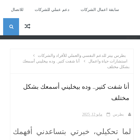
سابقة اعمال الشركات
دعم عملي للشركات
للاتصال
ا
recent
ل
بطرس بيتر للدعم النفسي والعملي للأفراد والشركات
ب
استشارات حياة واعمال
أنا شفت كتير.. وده بيخليني أسمعك
بشكل مختلف
ح
أنا شفت كتير.. وده بيخليني أسمعك بشكل
ث
مختلف
بطرس
مايو 12, 2025
لما تحكيلي، خبرتي بتساعدني أفهمك