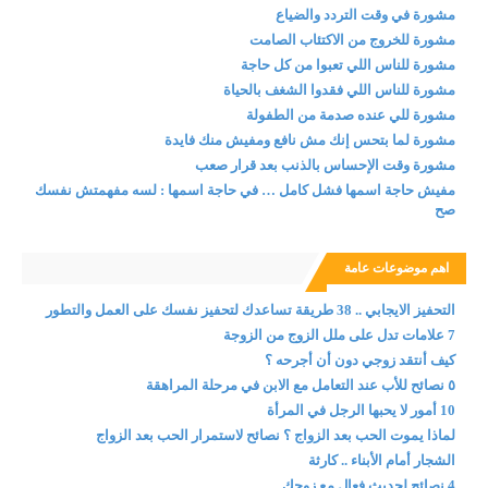
مشورة في وقت التردد والضياع
مشورة للخروج من الاكتئاب الصامت
مشورة للناس اللي تعبوا من كل حاجة
مشورة للناس اللي فقدوا الشغف بالحياة
مشورة للي عنده صدمة من الطفولة
مشورة لما بتحس إنك مش نافع ومفيش منك فايدة
مشورة وقت الإحساس بالذنب بعد قرار صعب
مفيش حاجة اسمها فشل كامل … في حاجة اسمها : لسه مفهمتش نفسك
صح
اهم موضوعات عامة
التحفيز الايجابي .. 38 طريقة تساعدك لتحفيز نفسك على العمل والتطور
7 علامات تدل على ملل الزوج من الزوجة
كيف أنتقد زوجي دون أن أجرحه ؟
٥ نصائح للأب عند التعامل مع الابن في مرحلة المراهقة
10 أمور لا يحبها الرجل في المرأة
لماذا يموت الحب بعد الزواج ؟ نصائح لاستمرار الحب بعد الزواج
الشجار أمام الأبناء .. كارثة
4 نصائح لحديث فعال مع زوجك