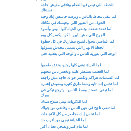
اللحظة اللي تبص فيها لقدام وتلاقي مفيش حاجة
تستناك
لما تبقى محاط بالناس .. وبرضه حاسس إنك وحيد
الخوف من التغيير اللي بيحبسك في مكانك
لما تفقد شغفك وتبقى الحياة كلها أبيض وأسود
الجرح اللي مش باين .. لكن بيكسر كل يوم
لما الماضي يتحول لشبح بيطاردك في كل خطوة
لحظة الانهيار اللي بتتمنى محدش يشوفها
الوجه اللي بتوريه للناس .. والوجه اللي بتخبيه حتى
...
لما الحياة تبقى كلها روتين وتفقد طعمها
لما الغضب يسيطر عليك وتخسر ناس بتحبهم
لما الصدمات تتراكم وتكسر جواك حاجة مش راجعة
لما تحس إنك تايه وسط طرق كتيرة ومفيش إشارة
لما تبقى بتضحك وسط الناس .. وترجع تبكي في
سرك
لما الذكريات تبقى سلاح ضدك
لما تبقى ناجح في عين الناس .. وفاضي من جواك
لما تحس إنك محاصر من كل الاتجاهات
لما الخيانة تيجي من أقرب حد
لما تنام كتير وتصحي تعبان أكتر