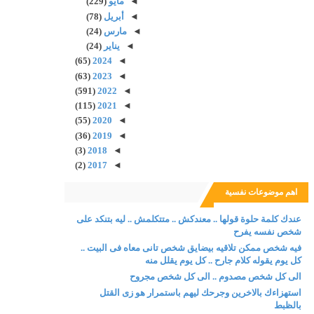
◄
مايو
(229)
◄
أبريل
(78)
◄
مارس
(24)
◄
يناير
(24)
(65)
2024
◄
(63)
2023
◄
(591)
2022
◄
(115)
2021
◄
(55)
2020
◄
(36)
2019
◄
(3)
2018
◄
(2)
2017
◄
اهم موضوعات نفسية
عندك كلمة حلوة قولها .. معندكش .. متتكلمش .. ليه بتنكد على
شخص نفسه يفرح
فيه شخص ممكن تلاقيه بيضايق شخص تانى معاه فى البيت ..
كل يوم يقوله كلام جارح .. كل يوم يقلل منه
الى كل شخص مصدوم .. الى كل شخص مجروح
استهزاءك بالاخرين وجرحك ليهم باستمرار هو زى القتل
بالظبط