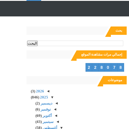
ل
ب
بحث
ح
إجمالي مرات مشاهدة الموقع
ث
2
2
8
0
7
8
موضوعات
(3)
2026
◄
(846)
2025
▼
◄
ديسمبر
(2)
◄
نوفمبر
(6)
◄
أكتوبر
(69)
◄
سبتمبر
(43)
▼
أغسطس
(58)