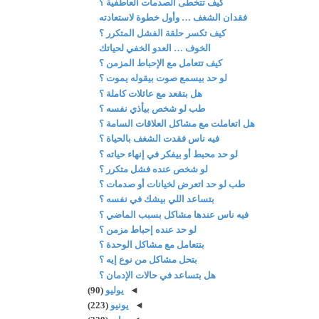
كيف تتخطى الصدمات العاطفية ؟
فقدان الشغف … وأول خطوة لاستعادته
كيف تكسر حلقة الفشل المتكرر ؟
الخوف … العدو الخفي لحياتك
كيف تتعامل مع الإحباط المزمن ؟
لو حد بيسمع صوت بيقوله يموت ؟
هل بتقعد مع عائلات كاملة ؟
طب لو شخص بيأذي نفسه ؟
هل اتعاملت مع مشاكل العلاقات السامة ؟
فيه ناس فقدت الشغف بالحياة ؟
لو حد محبط أو بيفكر في إنهاء حياته ؟
لو شخص عنده فشل متكرر ؟
طب لو حد اتعرض لخيانات أو صدمات ؟
بتساعد اللي بيشك في نفسه ؟
فيه ناس عندها مشاكل بسبب الماضي ؟
لو حد عنده إحباط مزمن ؟
بتتعامل مع مشاكل الوحدة ؟
بتحل مشاكل من نوع إيه ؟
هل بتساعد في حالات الإدمان ؟
◄
يوليو
(90)
◄
يونيو
(223)