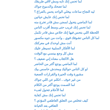
لما تحس إنك تايه ومش لاقي طريقك
لما تضحك والدموع جواك
ليه النجاح ساعات بيخلي الواحد يحس بالفراغ ؟
لما تحس إنك عايش حياتين
لما الماضي يتحول لسجن مش قادر تخرج منه
لما تحس إنك غريب حتى وسط أقرب الناس
اللحظة اللي بتحس فيها إنك خلاص مش قادر تكمل
لما كل الناس تشوفك قوي .. وانت من جوه مكسور
أنت مش لوحدك في معركتك
لما الأفكار السلبية تسيطر عليك
مش كل وجع بينسي مع الوقت
هل الاكتئاب معناه إني ضعيف ؟
لما الماضي يوجع أكتر من الحاضر
لو كل الناس حواليك ومحدش حاسس بيك
مشورة وقت الحيرة والقرارات الصعبة
من غير خوف .. اتكلم عن اللي جواك
لما الصمت يوجع أكتر من الكلام
لما الأحلام تتحول لعبء
لما تحس إنك مش كفاية
كيف تتخلص من التعلق العاطفي المؤذي ؟
التعافي بعد الخيانة