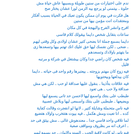
ندم على اختيارات من سنين طويلة وبسببها عاش حياة مش
حلوة .. بيتمنى لو يرجع بيه الزمن لورا عشان يختار صح
هل فكرت في يوم ان ممكن يكون تعبك في الحياة بسبب أفكار
ومعتقدات انت مؤمن بيها من سنين
افرح وانشر الفرح والبهجة في كل مكان
ساعات بتقابل شخص دايما بيقولك كلام قاسى
دايما بسمع جملة انا بضحى كتير عشان اولادى وكل وقتى ليهم
.. ضحى .. لكن نفسك ليها حق عليك انك تهتم بيها وتسعدها زى
ما بتهتم باولادك وتسعدهم
فيه شخص كان راضي جدا وكان بيشتغل في شركة و مرتبه
قليل
فيه زوج كان مهتم بزوجته .. بيعتبرها رقم واحد فى حياته .. دايما
كان بيدلعها وبيحتويها
فيه علاقات بتأذينا .. بنقول عليها صداقة او حب .. لكن هي مش
صداقة ولا حب .. هى تعود
طبطب على بنتك واسمع ليها لاحسن حد تانى يسمع ليها
ويضيعها .. طبطبى على بنتك واسمعى ليها وبلاش عصبية
فيه ناس متحملة وشايلة كتير .. لانها لو انفجرت وقالت كفاية
كده .. انا تعبت ومش هكمل .. فيه بيوت هتتخرب واولاد هتضيع
لما تلاقي واحد قاسي جدا .. معندهوش غالى .. مش بيثق فى حد
.. اعرف انه مر بظروف ومواقف صعبة
فيه ناس لو كانت لاقية الحب .. السند والامان .. حد يسمع ليهم