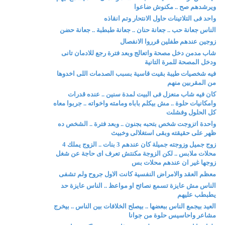
ويرشدهم صح .. مكنوش ضاعوا
واحد فى التلاتينات حاول الانتحار وتم انقاذه
الناس جعانة حب .. جعانة حنان .. جعانة طبطبة .. جعانة حضن
زوجين عندهم طفلين قرروا الانفصال
شاب مدمن دخل مصحة واتعالج وبعد فترة رجع للادمان تانى
ودخل المصحة للمرة التانية
فيه شخصيات طيبة بقيت قاسية بسبب الصدمات اللى اخدوها
من المقربين منهم
كان فيه شاب منعزل فى البيت لمدة سنين .. عنده قدرات
وامكانيات حلوة .. مش بيكلم باباه ومامته واخواته .. جربوا معاه
كل الحلول وفشلت
واحدة اتزوجت شخص بتحبه بجنون .. وبعد فترة .. الشخص ده
ظهر على حقيقته وبقى استغلالى وخبيث
زوج جميل وزوجته جميلة كان عندهم 3 بنات .. الزوج يملك 4
محلات ملابس .. لكن الزوجة مكنتش تعرف اى حاجة عن شغل
زوجها غير ان عندهم محلات بس
معظم العقد والامراض النفسية كانت الاول جروح ولم تشفى
الناس مش عايزة تسمع نصائح او مواعظ .. الناس عايزة حد
يطبطب عليهم
العيد بيجمع الناس ببعضها .. بيصلح الخلافات بين الناس .. بيخرج
مشاعر واحاسيس حلوة من جوانا