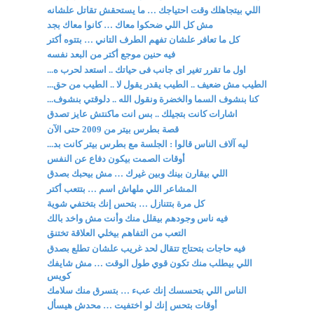
اللي بيتجاهلك وقت احتياجك … ما يستحقش تقاتل علشانه
مش كل اللي ضحكوا معاك … كانوا معاك بجد
كل ما تعافر علشان تفهم الطرف التاني … بتتوه أكتر
فيه حنين موجع أكتر من البعد نفسه
اول ما تقرر تغير اى جانب فى حياتك .. استعد لحرب ه...
الطيب مش ضعيف .. الطيب يقدر يقول لا .. الطيب من حق...
كنا بنشوف السما والخضرة ونقول الله .. دلوقتي بنشوف...
اشارات كانت بتجيلك .. بس انت ماكنتش عايز تصدق
قصة بطرس بيتر من 2009 حتى الآن
ليه آلاف الناس قالوا : الجلسة مع بطرس بيتر كانت بد...
أوقات الصمت بيكون دفاع عن النفس
اللي بيقارن بينك وبين غيرك … مش بيحبك بصدق
المشاعر اللي ملهاش اسم … بتتعب أكتر
كل مرة بتتنازل … بتحس إنك بتختفي شوية
فيه ناس وجودهم بيقلل منك وأنت مش واخد بالك
التعب من التفاهم بيخلي العلاقة تختنق
فيه حاجات بتحتاج تتقال لحد غريب علشان تطلع بصدق
اللي بيطلب منك تكون قوي طول الوقت … مش شايفك
كويس
الناس اللي بتحسسك إنك عبء … بتسرق منك سلامك
أوقات بتحس إنك لو اختفيت … محدش هيسأل