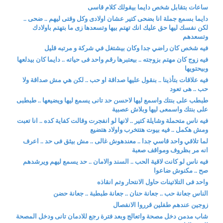
ساعات بتقابل شخص دايما بيقولك كلام قاسى
دايما بسمع جملة انا بضحى كتير عشان اولادى وكل وقتى ليهم .. ضحى ..
لكن نفسك ليها حق عليك انك تهتم بيها وتسعدها زى ما بتهتم باولادك
وتسعدهم
فيه شخص كان راضي جدا وكان بيشتغل في شركة و مرتبه قليل
فيه زوج كان مهتم بزوجته .. بيعتبرها رقم واحد فى حياته .. دايما كان بيدلعها
وبيحتويها
فيه علاقات بتأذينا .. بنقول عليها صداقة او حب .. لكن هي مش صداقة ولا
حب .. هى تعود
طبطب على بنتك واسمع ليها لاحسن حد تانى يسمع ليها ويضيعها .. طبطبى
على بنتك واسمعى ليها وبلاش عصبية
فيه ناس متحملة وشايلة كتير .. لانها لو انفجرت وقالت كفاية كده .. انا تعبت
ومش هكمل .. فيه بيوت هتتخرب واولاد هتضيع
لما تلاقي واحد قاسي جدا .. معندهوش غالى .. مش بيثق فى حد .. اعرف
انه مر بظروف ومواقف صعبة
فيه ناس لو كانت لاقية الحب .. السند والامان .. حد يسمع ليهم ويرشدهم
صح .. مكنوش ضاعوا
واحد فى التلاتينات حاول الانتحار وتم انقاذه
الناس جعانة حب .. جعانة حنان .. جعانة طبطبة .. جعانة حضن
زوجين عندهم طفلين قرروا الانفصال
شاب مدمن دخل مصحة واتعالج وبعد فترة رجع للادمان تانى ودخل المصحة