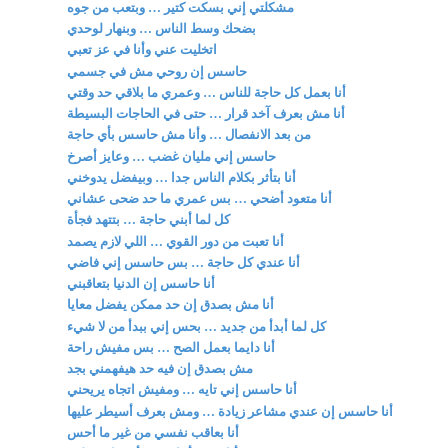
مشكلتي إني بسكت كتير … وبتعب من جوه
بضحك وسط الناس … وبنهار لوحدي
اتخليت عني وأنا في عز تعبي
حاسس إن روحي مش في جسمي
أنا بعمل كل حاجة للناس … وعمري ما بلاقي حد وقتي
أنا مش بعرف آخد قرار … حتى في الحاجات البسيطة
من بعد الانفصال … وأنا مش حاسس بأي حاجة
حاسس إني مليان غضب … وعايز أصرخ
أنا بتأثر بكلام الناس جدا … وبيفضل يدوخني
أنا متعود أضحي … بس عمري ما حد ضحى عشاني
كل لما أبني حاجة … بتتهد فجأة
أنا تعبت من دور القوي … اللي لازم يصمد
أنا عندي كل حاجة … بس حاسس إني فاضي
أنا حاسس إن الدنيا بتعاقبني
أنا مش بصدق إن حد ممكن يفضل معايا
كل لما أبدأ من جديد … بحس إني ببدأ من لا شيء
أنا دايما بعمل الصح … بس مفيش راحة
مش بصدق إن فيه حد هيفهمني بجد
أنا حاسس إني تايه … ومفيش اتجاه يريحني
أنا حاسس إن عندي مشاعر زيادة … ومش بعرف أسيطر عليها
أنا بعاقب نفسي من غير ما أحس