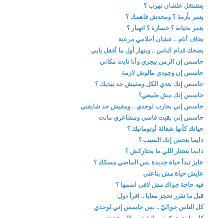
بتشتغل علشان تهرب ؟
بتمر بأزمة ؟ ومحدش فاهمك ؟
بتمر بخيانة ؟ خسارة ؟ انهيار ؟
بخاف أنام .. عشان أحلامي مرعبة
بضحك قدام الناس .. وبنهار أول ما أقفل بابي
حاسس إن الزمن بيجري وأنا ثابت مكاني
حاسس إن وجودي مالوش لازمة
حاسس إنك بتدي الكل ومفيش حد بيديك ؟
حاسس إنك مش طبيعي؟
حاسس إني بحارب لوحدي .. ومفيش حد شايفني
حاسس إني بقيت قاسي ومشاعري ماتت
حياتك كأنها شغالة أوتوماتيك ؟
دايما بتحس إنك السبب ؟
دايما بتختار اللي ما يختاركش ؟
عايز تبدأ حياة جديدة بس الماضي مسكك ؟
عايش حياة مش بتاعتي
فيه حاجة جواك مش لاقي اسمها ؟
قبل ما تقرر تحجز معايا .. اقرأ دول
كل الناس حواليّ .. بس حاسس إني لوحدي