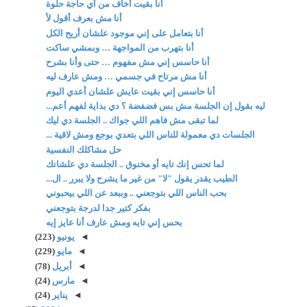
أنا بقيت أخاف من أي حاجة حلوة
أنا مش بعرف أقول لأ
أنا بتعامل على إني موجود علشان أريح الكل
أنا بتهرب من المواجهة … وبمشي ساكت
أنا حاسس إني مش مفهوم … حتى وأنا بشرح
أنا مش مرتاح في جسمي … ومش عارف ليه
أنا حاسس إني بقيت عايش علشان أعدي اليوم
ليه بقول إن الجلسة مش بس فضفضة ؟ دي بداية لفهم أعم...
لما تبقى مش فاهم اللي جواك .. الجلسة دي ليك
الجلسات دي معمولة للناس اللي بتعدي بوجع ومش لاقية ...
حل مشاكلك النفسية
لما تحس إنك تايه أو مخنوق .. الجلسة دي علشانك
الطيب يقدر يقول "لا" من غير ما يشرح ولا يبرر .. ال...
بحب الناس اللي بتوجعني .. وببعد عن اللي بيحبوني
بفكر كتير جدا لدرجة بتوجعني
بحس إني تايه ومش عارف أنا عايز إيه
◄
يونيو
(223)
◄
مايو
(229)
◄
أبريل
(78)
◄
مارس
(24)
◄
يناير
(24)