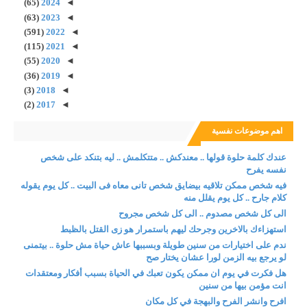
(65)
2024
◄
(63)
2023
◄
(591)
2022
◄
(115)
2021
◄
(55)
2020
◄
(36)
2019
◄
(3)
2018
◄
(2)
2017
◄
اهم موضوعات نفسية
عندك كلمة حلوة قولها .. معندكش .. متتكلمش .. ليه بتنكد على شخص
نفسه يفرح
فيه شخص ممكن تلاقيه بيضايق شخص تانى معاه فى البيت .. كل يوم يقوله
كلام جارح .. كل يوم يقلل منه
الى كل شخص مصدوم .. الى كل شخص مجروح
استهزاءك بالاخرين وجرحك ليهم باستمرار هو زى القتل بالظبط
ندم على اختيارات من سنين طويلة وبسببها عاش حياة مش حلوة .. بيتمنى
لو يرجع بيه الزمن لورا عشان يختار صح
هل فكرت في يوم ان ممكن يكون تعبك في الحياة بسبب أفكار ومعتقدات
انت مؤمن بيها من سنين
افرح وانشر الفرح والبهجة في كل مكان