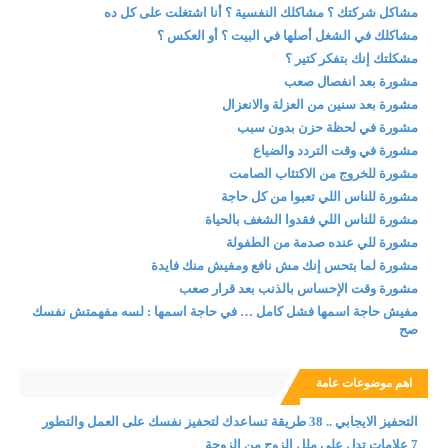
مشاكل شركتك ؟ مشاكلك النفسية ؟ أنا اشتغلت على كل ده
مشاكلك في الشغل أصلها في البيت ؟ أو العكس ؟
مشكلتك إنك بتفكر كتير ؟
مشورة بعد انفصال صعب
مشورة بعد سنين من العزلة والانعزال
مشورة في لحظة حزن بدون سبب
مشورة في وقت التردد والضياع
مشورة للخروج من الاكتئاب الصامت
مشورة للناس اللي تعبوا من كل حاجة
مشورة للناس اللي فقدوا الشغف بالحياة
مشورة للي عنده صدمة من الطفولة
مشورة لما بتحس إنك مش نافع ومفيش منك فايدة
مشورة وقت الإحساس بالذنب بعد قرار صعب
مفيش حاجة اسمها فشل كامل … في حاجة اسمها : لسه مفهمتش نفسك
صح
اهم موضوعات عامة
التحفيز الايجابي .. 38 طريقة تساعدك لتحفيز نفسك على العمل والتطور
7 علامات تدل على ملل الزوج من الزوجة