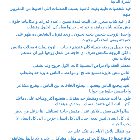
للمرة التانية
فيه شخصيات طيبة بقيت قاسية بسبب الصدمات اللى اخدوها من المقربين
منهم
كان فيه شاب منعزل فى البيت لمدة سنين .. عنده قدرات وامكانيات حلوة ..
مش بيكلم باباه ومامته واخواته .. جربوا معاه كل الحلول وفشلت
واحدة اتزوجت شخص بتحبه بجنون .. وبعد فترة .. الشخص ده ظهر على
حقيقته وبقى استغلالى وخبيث
زوج جميل وزوجته جميلة كان عندهم 3 بنات .. الزوج يملك 4 محلات ملابس
.. لكن الزوجة مكنتش تعرف اى حاجة عن شغل زوجها غير ان عندهم
محلات بس
معظم العقد والامراض النفسية كانت الاول جروح ولم تشفى
الناس مش عايزة تسمع نصائح او مواعظ .. الناس عايزة حد يطبطب
عليهم
العيد بيجمع الناس ببعضها .. بيصلح الخلافات بين الناس .. بيخرج مشاعر
واحاسيس حلوة من جوانا
طول ما انت ضعيف ومنتظر حد ينقذك .. هتضيع اكتر وهتاخد على دماغك
اكتر .. انت اللى هتنقذ نفسك .. محدش هينقذك
اسالوا على بعض .. بلاش عند .. مفيش حاجة تستاهل اننا نزعل من بعض
الى كل انسان ليس لديه احد .. الى كل انسان حزين .. الى كل انسان لا
يحب الحياة
من فضلك بلاش الايام دى تنكد علي حد
فتاة عندها 16 سنة كانت فى بيت مليان مشاكل .. الاب والام دايما بيتخانقوا