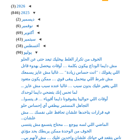
(3)
2026
◄
(846)
2025
▼
◄
ديسمبر
(2)
◄
نوفمبر
(6)
◄
أكتوبر
(69)
◄
سبتمبر
(43)
◄
أغسطس
(58)
▼
يوليو
(90)
الخوف من تكرار الغلط بيخليك تبعد حتى عن الحلو
مش دايما الوداع بيكون بكلمة … أوقات بيحصل بهدوء قاتل
اللي يقولك : "انت حساس زيادة" … غالبا مش عايز يسمعك
مش شرط اللي بيتحمل يبقى قوي … ممكن يكون متعود
اللي يتغير عليك بدون سبب … غالبا عنده سبب مش عايز ...
لما تحس إنك بتضحي دايما لوحدك
أوقات اللي حوالينا يشوفونا دايما أقوياء … فـ ينسوا...
التجاهل المستمر بيطفي أي إحساس حلو
فيه قرارات بتاخدها علشان تحافظ على نفسك … مش
علشان...
الماضي اللي لسه بيوجع … محتاج يتسمع مش يتنسى
الخوف من الوحدة ممكن يربطك بحد مؤذي
ناس بتقعد في حياتك علشان واخدين عليك … مش لأنهم بي...