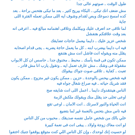
طول الوقت .. صوتهم عالى جدا
مش ضعف انك تبكى .. البكاء بيريح كتير .. بعد ما تبكى هتحس براحة .. بعد
كده امسح دموعك وبص لقدام وشوف ايه اللى ممكن تعمله الفترة اللى
جاية
لما تلاقى حد اتعرف عليك وبيكلمك وتلاقى اهتمامه مبالغ فيه .. اعرفى انه
بعد وقت علاقتكم هتفشل
شخص عزيز عليك .. دايما بيعمل حاجات تضايقك
فيه اب دايما بيضرب ابنه .. كل ما يعمل حاجة يضربه .. يجى قدام اصحابه
يقلل منه ويقوله انت فاشل انت مش هتنفع
ممكن تكون فى قمة يأسك .. محبط .. مخنوق جدا .. حاسس ان كل الابواب
مقفولة فى وشك .. مش عارف تعمل ايه .. وتقول يارب انا مش قادر ..
تعبت .. كفاية .. تلاقى صوت جواك بيقولك
فيه شخص بيحس بالوحدة .. حزين .. ممكن يكون غير متزوج .. ممكن يكون
فقد شريك حياته .. فيه صراع شغال جواه فيه
الناس هينتقدوك دايما .. اعمل اللى انت شايفه صح
اوعى تخلى حد يقلل منك ويقولك ملكش لازمة
انت الحياة والنور لاسرتك .. انت الامان .. اوعى تقع
فيه ناس مش بتحس بالنعمة غير لما بتضيع
خلي بالك من شخص عامل نفسه صديقك .. محبوب من كل الناس
لو انت معاك زوجة واولاد .. يبقى انت فى نعمة كبيرة
لو حسيت إنك لوحدك ، وإن كل الناس اللي كنت متوقع يوقفوا جنبك اختفوا