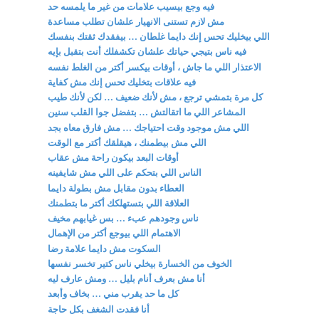
فيه وجع بيسيب علامات من غير ما يلمسه حد
مش لازم تستنى الانهيار علشان تطلب مساعدة
اللي بيخليك تحس إنك دايما غلطان … بيفقدك ثقتك بنفسك
فيه ناس بتيجي حياتك علشان تكشفلك أنت بتقبل بإيه
الاعتذار اللي ما جاش ، أوقات بيكسر أكتر من الغلط نفسه
فيه علاقات بتخليك تحس إنك مش كفاية
كل مرة بتمشي ترجع ، مش لأنك ضعيف … لكن لأنك طيب
المشاعر اللي ما اتقالتش … بتفضل جوا القلب سنين
اللي مش موجود وقت احتياجك … مش فارق معاه بجد
اللي مش بيطمنك ، هيقلقك أكتر مع الوقت
أوقات البعد بيكون راحة مش عقاب
الناس اللي بتحكم على اللي مش شايفينه
العطاء بدون مقابل مش بطولة دايما
العلاقة اللي بتستهلكك أكتر ما بتطمنك
ناس وجودهم عبء … بس غيابهم مخيف
الاهتمام اللي بيوجع أكتر من الإهمال
السكوت مش دايما علامة رضا
الخوف من الخسارة بيخلي ناس كتير تخسر نفسها
أنا مش بعرف أنام بليل … ومش عارف ليه
كل ما حد يقرب مني … بخاف وأبعد
أنا فقدت الشغف بكل حاجة