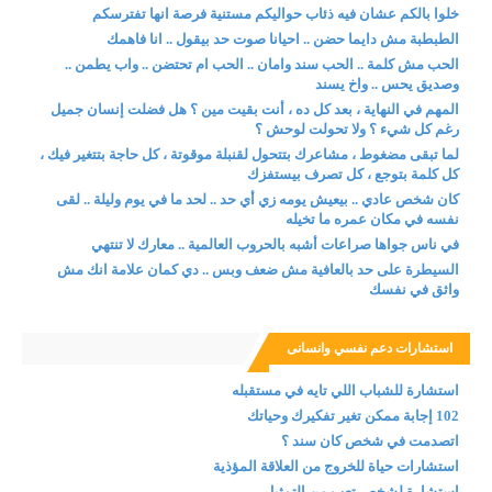
خلوا بالكم عشان فيه ذئاب حواليكم مستنية فرصة انها تفترسكم
الطبطبة مش دايما حضن .. احيانا صوت حد بيقول .. انا فاهمك
الحب مش كلمة .. الحب سند وامان .. الحب ام تحتضن .. واب يطمن ..
وصديق يحس .. واخ يسند
المهم في النهاية ، بعد كل ده ، أنت بقيت مين ؟ هل فضلت إنسان جميل
رغم كل شيء ؟ ولا تحولت لوحش ؟
لما تبقى مضغوط ، مشاعرك بتتحول لقنبلة موقوتة ، كل حاجة بتتغير فيك ،
كل كلمة بتوجع ، كل تصرف بيستفزك
كان شخص عادي .. بيعيش يومه زي أي حد .. لحد ما في يوم وليلة .. لقى
نفسه في مكان عمره ما تخيله
في ناس جواها صراعات أشبه بالحروب العالمية .. معارك لا تنتهي
السيطرة على حد بالعافية مش ضعف وبس .. دي كمان علامة انك مش
واثق في نفسك
استشارات دعم نفسي وانسانى
استشارة للشباب اللي تايه في مستقبله
102 إجابة ممكن تغير تفكيرك وحياتك
اتصدمت في شخص كان سند ؟
استشارات حياة للخروج من العلاقة المؤذية
استشارة لشخص تعب من التمثيل