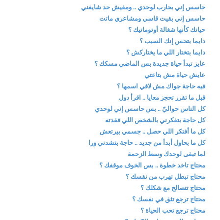
حاسس إني بحارب لوحدي .. ومفيش حد شايفني
حاسس إني بقيت قاسي ومشاعري ماتت
حياتك كأنها شغالة أوتوماتيك ؟
دايما بتحس إنك السبب ؟
دايما بتختار اللي ما يختاركش ؟
عايز تبدأ حياة جديدة بس الماضي مسكك ؟
عايش حياة مش بتاعتي
فيه حاجة جواك مش لاقي اسمها ؟
قبل ما تقرر تحجز معايا .. اقرأ دول
كل الناس حواليّ .. بس حاسس إني لوحدي
كل حاجة بتفكرني بالشخص اللي فقدته
كل ما أفتكر اللي حصل .. جسمي بيرتعش
كل ما بحاول أبدأ من جديد .. حاجة بتشدني ورا
لما تبقى لوحدك وسط الزحمة
محتاج تاخد خطوة .. بس الخوف موقفك ؟
محتاج تبطل تهرب من نفسك ؟
محتاج تتصالح مع شكلك ؟
محتاج ترجع تثق في نفسك ؟
محتاج ترجع تحب الحياة ؟