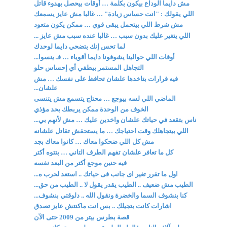
مش دايما الوداع بيكون بكلمة … أوقات بيحصل بهدوء قاتل
اللي يقولك : "انت حساس زيادة" … غالبا مش عايز يسمعك
مش شرط اللي بيتحمل يبقى قوي … ممكن يكون متعود
اللي يتغير عليك بدون سبب … غالبا عنده سبب مش عايز ...
لما تحس إنك بتضحي دايما لوحدك
أوقات اللي حوالينا يشوفونا دايما أقوياء … فـ ينسوا...
التجاهل المستمر بيطفي أي إحساس حلو
فيه قرارات بتاخدها علشان تحافظ على نفسك … مش
علشان...
الماضي اللي لسه بيوجع … محتاج يتسمع مش يتنسى
الخوف من الوحدة ممكن يربطك بحد مؤذي
ناس بتقعد في حياتك علشان واخدين عليك … مش لأنهم بي...
اللي بيتجاهلك وقت احتياجك … ما يستحقش تقاتل علشانه
مش كل اللي ضحكوا معاك … كانوا معاك بجد
كل ما تعافر علشان تفهم الطرف التاني … بتتوه أكتر
فيه حنين موجع أكتر من البعد نفسه
اول ما تقرر تغير اى جانب فى حياتك .. استعد لحرب ه...
الطيب مش ضعيف .. الطيب يقدر يقول لا .. الطيب من حق...
كنا بنشوف السما والخضرة ونقول الله .. دلوقتي بنشوف...
اشارات كانت بتجيلك .. بس انت ماكنتش عايز تصدق
قصة بطرس بيتر من 2009 حتى الآن