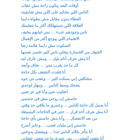
أوقات البعد بيكون راحة مش عقاب
الناس اللي بتحكم على اللي مش شايفينه
العطاء بدون مقابل مش بطولة دايما
العلاقة اللي بتستهلكك أكتر ما بتطمنك
ناس وجودهم عبء … بس غيابهم مخيف
الاهتمام اللي بيوجع أكتر من الإهمال
السكوت مش دايما علامة رضا
الخوف من الخسارة بيخلي ناس كتير تخسر نفسها
أنا مش بعرف أنام بليل … ومش عارف ليه
كل ما حد يقرب مني … بخاف وأبعد
أنا فقدت الشغف بكل حاجة
مشكلتي إني بسكت كتير … وبتعب من جوه
بضحك وسط الناس … وبنهار لوحدي
اتخليت عني وأنا في عز تعبي
حاسس إن روحي مش في جسمي
أنا بعمل كل حاجة للناس … وعمري ما بلاقي حد وقتي
أنا مش بعرف آخد قرار … حتى في الحاجات البسيطة
من بعد الانفصال … وأنا مش حاسس بأي حاجة
حاسس إني مليان غضب … وعايز أصرخ
أنا بتأثر بكلام الناس جدا … وبيفضل يدوخني
أنا متعود أضحي … بس عمري ما حد ضحى عشاني