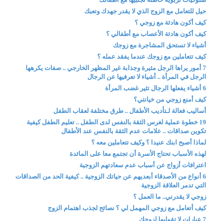
حيل للتعامل مع الزوج الذي لا يقدر جهدك وتعبك
كيف أكون هادئة مع زوجي ؟
كيف أكون هادئة الأعصاب مع أطفالي ؟
أشياء لا تستحق المشاجرة مع زوجك
كيف تتعاملين مع زوجك عندما يفقد عمله ؟
7 أمور يراها الرجل مثيرة وجذابة غير المظهر الخارجي .. صفات يكرهها
الرجل في المرأة .. أشياء لا تعرفيها عن الرجال
6 أشياء يفعلها الرجال تثير غضب المرأة
كيف أمنع زوجي من خيانتي؟
أساليب فعالة لـتأديب الأطفال .. طرق مختلفة لعقاب الطفل
19 خطوة عملية لغرس الثقة بالنفس لدى الطفل .. تعليم الطفل كيفية
تكوين صداقات .. علامات عدم الثقة بالنفس عند الأطفال
لماذا أصبح ابنك عنيدا ؟ وكيف تتعاملين معه ؟
لهذه الأسباب تحتاج الأسرة أن تجتمع معا على المائدة
اعترافات أزواج عن أسباب عدم سعادتهم الزوجية
6 أنواع من الأصدقاء أبعديهم عن حياتك الزوجية .. كيفية الحد من الصداقات
التي تدمر العلاقة الزوجية
زوجي لا يقدرني.. ما العمل ؟
كيف أتعامل مع زوجي المهمل لي ؟ نصائح لجذب اهتمام الزوج
7 عبارات لا تقوليها لزوجك