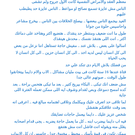
معظم العقد والامراض النفسية كانت الاول جروح ولم تشفى
الناس مش عايزة تسمع نصائح او مواعظ .. الناس عايزة حد يطبطب
عليهم
العيد بيجمع الناس ببعضها .. بيصلح الخلافات بين الناس .. بيخرج مشاعر
واحاسيس حلوة من جوانا
طول ما انت ضعيف ومنتظر حد ينقذك .. هتضيع اكتر وهتاخد على دماغك
اكتر .. انت اللى هتنقذ نفسك .. محدش هينقذك
اسالوا على بعض .. بلاش عند .. مفيش حاجة تستاهل اننا نزعل من بعض
الى كل انسان ليس لديه احد .. الى كل انسان حزين .. الى كل انسان لا
يحب الحياة
من فضلك بلاش الايام دى تنكد علي حد
فتاة عندها 16 سنة كانت فى بيت مليان مشاكل .. الاب والام دايما بيتخانقوا
طول الوقت .. صوتهم عالى جدا
مش ضعف انك تبكى .. البكاء بيريح كتير .. بعد ما تبكى هتحس براحة .. بعد
كده امسح دموعك وبص لقدام وشوف ايه اللى ممكن تعمله الفترة اللى
جاية
لما تلاقى حد اتعرف عليك وبيكلمك وتلاقى اهتمامه مبالغ فيه .. اعرفى انه
بعد وقت علاقتكم هتفشل
شخص عزيز عليك .. دايما بيعمل حاجات تضايقك
فيه اب دايما بيضرب ابنه .. كل ما يعمل حاجة يضربه .. يجى قدام اصحابه
يقلل منه ويقوله انت فاشل انت مش هتنفع
ممكن تكون فى قمة يأسك .. محبط .. مخنوق جدا .. حاسس ان كل الابواب