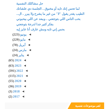
حل مشاكلك النفسية
لما تحس إنك تايه أو مخنوق .. الجلسة دي علشانك
الطيب يقدر يقول "لا" من غير ما يشرح ولا يبرر .. ال...
بحب الناس اللي بتوجعني .. وببعد عن اللي بيحبوني
بفكر كتير جدا لدرجة بتوجعني
بحس إني تايه ومش عارف أنا عايز إيه
◄
يونيو
(223)
◄
مايو
(229)
◄
أبريل
(78)
◄
مارس
(24)
◄
يناير
(24)
(65)
2024
◄
(63)
2023
◄
(591)
2022
◄
(115)
2021
◄
(55)
2020
◄
(36)
2019
◄
(3)
2018
◄
(2)
2017
◄
اهم موضوعات نفسية