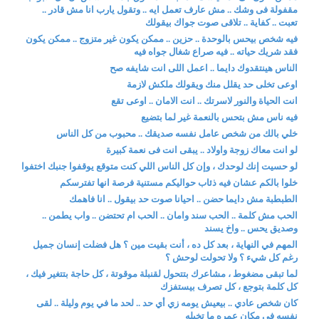
مقفولة فى وشك .. مش عارف تعمل ايه .. وتقول يارب انا مش قادر ..
تعبت .. كفاية .. تلاقى صوت جواك بيقولك
فيه شخص بيحس بالوحدة .. حزين .. ممكن يكون غير متزوج .. ممكن يكون
فقد شريك حياته .. فيه صراع شغال جواه فيه
الناس هينتقدوك دايما .. اعمل اللى انت شايفه صح
اوعى تخلى حد يقلل منك ويقولك ملكش لازمة
انت الحياة والنور لاسرتك .. انت الامان .. اوعى تقع
فيه ناس مش بتحس بالنعمة غير لما بتضيع
خلي بالك من شخص عامل نفسه صديقك .. محبوب من كل الناس
لو انت معاك زوجة واولاد .. يبقى انت فى نعمة كبيرة
لو حسيت إنك لوحدك ، وإن كل الناس اللي كنت متوقع يوقفوا جنبك اختفوا
خلوا بالكم عشان فيه ذئاب حواليكم مستنية فرصة انها تفترسكم
الطبطبة مش دايما حضن .. احيانا صوت حد بيقول .. انا فاهمك
الحب مش كلمة .. الحب سند وامان .. الحب ام تحتضن .. واب يطمن ..
وصديق يحس .. واخ يسند
المهم في النهاية ، بعد كل ده ، أنت بقيت مين ؟ هل فضلت إنسان جميل
رغم كل شيء ؟ ولا تحولت لوحش ؟
لما تبقى مضغوط ، مشاعرك بتتحول لقنبلة موقوتة ، كل حاجة بتتغير فيك ،
كل كلمة بتوجع ، كل تصرف بيستفزك
كان شخص عادي .. بيعيش يومه زي أي حد .. لحد ما في يوم وليلة .. لقى
نفسه في مكان عمره ما تخيله