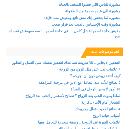
مشورة للناس اللي فقدوا الشغف بالحياة
مشورة للي عنده صدمة من الطفولة
مشورة لما بتحس إنك مش نافع ومفيش منك فايدة
مشورة وقت الإحساس بالذنب بعد قرار صعب
مفيش حاجة اسمها فشل كامل … في حاجة اسمها : لسه مفهمتش نفسك
صح
اهم موضوعات عامة
التحفيز الايجابي .. 38 طريقة تساعدك لتحفيز نفسك على العمل والتطور
7 علامات تدل على ملل الزوج من الزوجة
كيف أنتقد زوجي دون أن أجرحه ؟
٥ نصائح للأب عند التعامل مع الابن في مرحلة المراهقة
10 أمور لا يحبها الرجل في المرأة
لماذا يموت الحب بعد الزواج ؟ نصائح لاستمرار الحب بعد الزواج
الشجار أمام الأبناء .. كارثة
4 نصائح لحديث فعال مع زوجك
أسباب خيانة الزوج
علامات الغيرة عند الزوجة .. وصفة سحرية للتعامل معها
سلوكيات تربوية خاطئة تجنبيها مع أطفالك