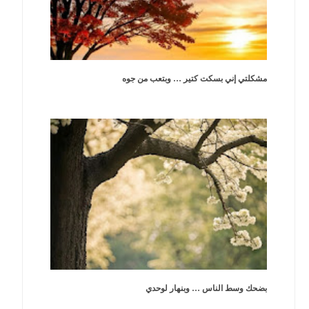
مشكلتي إني بسكت كتير … وبتعب من جوه
بضحك وسط الناس … وبنهار لوحدي