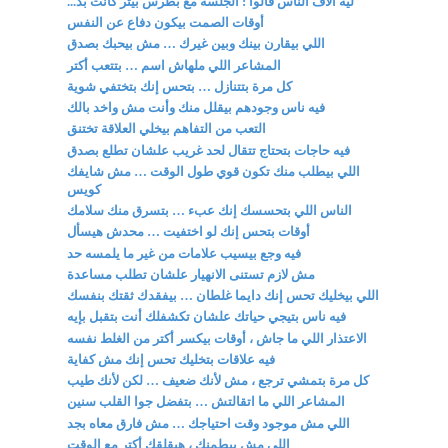
ليه آلاف الناس قالوا : الجلسة مع بطرس بيتر كانت بد...
أوقات الصمت بيكون دفاع عن النفس
اللي بيقارن بينك وبين غيرك … مش بيحبك بصدق
المشاعر اللي ملهاش اسم … بتتعب أكتر
كل مرة بتتنازل … بتحس إنك بتختفي شوية
فيه ناس وجودهم بيقلل منك وأنت مش واخد بالك
التعب من التفاهم بيخلي العلاقة تختنق
فيه حاجات بتحتاج تتقال لحد غريب علشان تطلع بصدق
اللي بيطلب منك تكون قوي طول الوقت … مش شايفك
كويس
الناس اللي بتحسسك إنك عبء … بتسرق منك سلامك
أوقات بتحس إنك لو اختفيت … محدش هيسأل
فيه وجع بيسيب علامات من غير ما يلمسه حد
مش لازم تستنى الانهيار علشان تطلب مساعدة
اللي بيخليك تحس إنك دايما غلطان … بيفقدك ثقتك بنفسك
فيه ناس بتيجي حياتك علشان تكشفلك أنت بتقبل بإيه
الاعتذار اللي ما جاش ، أوقات بيكسر أكتر من الغلط نفسه
فيه علاقات بتخليك تحس إنك مش كفاية
كل مرة بتمشي ترجع ، مش لأنك ضعيف … لكن لأنك طيب
المشاعر اللي ما اتقالتش … بتفضل جوا القلب سنين
اللي مش موجود وقت احتياجك … مش فارق معاه بجد
اللي مش بيطمنك ، هيقلقك أكتر مع الوقت