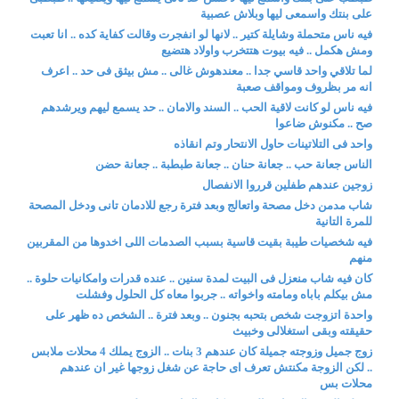
على بنتك واسمعى ليها وبلاش عصبية
فيه ناس متحملة وشايلة كتير .. لانها لو انفجرت وقالت كفاية كده .. انا تعبت
ومش هكمل .. فيه بيوت هتتخرب واولاد هتضيع
لما تلاقي واحد قاسي جدا .. معندهوش غالى .. مش بيثق فى حد .. اعرف
انه مر بظروف ومواقف صعبة
فيه ناس لو كانت لاقية الحب .. السند والامان .. حد يسمع ليهم ويرشدهم
صح .. مكنوش ضاعوا
واحد فى التلاتينات حاول الانتحار وتم انقاذه
الناس جعانة حب .. جعانة حنان .. جعانة طبطبة .. جعانة حضن
زوجين عندهم طفلين قرروا الانفصال
شاب مدمن دخل مصحة واتعالج وبعد فترة رجع للادمان تانى ودخل المصحة
للمرة التانية
فيه شخصيات طيبة بقيت قاسية بسبب الصدمات اللى اخدوها من المقربين
منهم
كان فيه شاب منعزل فى البيت لمدة سنين .. عنده قدرات وامكانيات حلوة ..
مش بيكلم باباه ومامته واخواته .. جربوا معاه كل الحلول وفشلت
واحدة اتزوجت شخص بتحبه بجنون .. وبعد فترة .. الشخص ده ظهر على
حقيقته وبقى استغلالى وخبيث
زوج جميل وزوجته جميلة كان عندهم 3 بنات .. الزوج يملك 4 محلات ملابس
.. لكن الزوجة مكنتش تعرف اى حاجة عن شغل زوجها غير ان عندهم
محلات بس