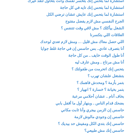
استشارة لما بتحس إنك بتخسر نفسك وأنت بتحاول تنقذ غيرك
استشارة لما بتحس إنك تايه في كل حاجة
استشارة لما بتحس إنك عايش عشان ترضي الكل
الجرح النفسي مش لازم يفضل مفتوح
الشغل بيأكلك ؟ مش لاقي وقت تتنفس ؟
العلاقات اللي بتكسرنا
اللي حصل معاك مش قليل … ومش لازم تعدي لوحدك
أنا بتصرف عادي.. بس حاسس إن في حاجة غلط جوايا
أنا طول الوقت خايف .. من كل حاجة
أنا مش مرتاح .. ومش عارف ليه
بتحس إنك اتحرمت من طفولتك ؟
بتشتغل علشان تهرب ؟
بتمر بأزمة ؟ ومحدش فاهمك ؟
بتمر بخيانة ؟ خسارة ؟ انهيار ؟
بخاف أنام .. عشان أحلامي مرعبة
بضحك قدام الناس .. وبنهار أول ما أقفل بابي
حاسس إن الزمن بيجري وأنا ثابت مكاني
حاسس إن وجودي مالوش لازمة
حاسس إنك بتدي الكل ومفيش حد بيديك ؟
حاسس إنك مش طبيعي؟