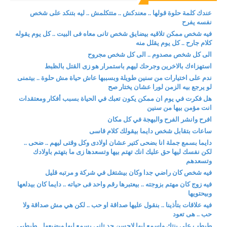
عندك كلمة حلوة قولها .. معندكش .. متتكلمش .. ليه بتنكد على شخص
نفسه يفرح
فيه شخص ممكن تلاقيه بيضايق شخص تانى معاه فى البيت .. كل يوم يقوله
كلام جارح .. كل يوم يقلل منه
الى كل شخص مصدوم .. الى كل شخص مجروح
استهزاءك بالاخرين وجرحك ليهم باستمرار هو زى القتل بالظبط
ندم على اختيارات من سنين طويلة وبسببها عاش حياة مش حلوة .. بيتمنى
لو يرجع بيه الزمن لورا عشان يختار صح
هل فكرت في يوم ان ممكن يكون تعبك في الحياة بسبب أفكار ومعتقدات
انت مؤمن بيها من سنين
افرح وانشر الفرح والبهجة في كل مكان
ساعات بتقابل شخص دايما بيقولك كلام قاسى
دايما بسمع جملة انا بضحى كتير عشان اولادى وكل وقتى ليهم .. ضحى ..
لكن نفسك ليها حق عليك انك تهتم بيها وتسعدها زى ما بتهتم باولادك
وتسعدهم
فيه شخص كان راضي جدا وكان بيشتغل في شركة و مرتبه قليل
فيه زوج كان مهتم بزوجته .. بيعتبرها رقم واحد فى حياته .. دايما كان بيدلعها
وبيحتويها
فيه علاقات بتأذينا .. بنقول عليها صداقة او حب .. لكن هي مش صداقة ولا
حب .. هى تعود
طبطب على بنتك واسمع ليها لاحسن حد تانى يسمع ليها ويضيعها .. طبطبى