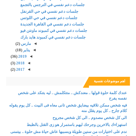
جلسات دعم نفسي في النرجس بالتجمع
جلسات دعم نفسي في حي القرنفل
جلسات دعم نفسي في حي اللوتس
جلسات دعم نفسي في القاهرة الجديدة
جلسات دعم نفسي في كمبوند ماونتن فيو
جلسات دعم نفسي في كمبوند هايد بارك
◄
مارس
(2)
◄
يناير
(18)
(36)
2019
◄
(3)
2018
◄
(2)
2017
◄
اهم موضوعات نفسية
عندك كلمة حلوة قولها .. معندكش .. متتكلمش .. ليه بتنكد على شخص
نفسه يفرح
فيه شخص ممكن تلاقيه بيضايق شخص تانى معاه فى البيت .. كل يوم يقوله
كلام جارح .. كل يوم يقلل منه
الى كل شخص مصدوم .. الى كل شخص مجروح
استهزاءك بالاخرين وجرحك ليهم باستمرار هو زى القتل بالظبط
ندم على اختيارات من سنين طويلة وبسببها عاش حياة مش حلوة .. بيتمنى