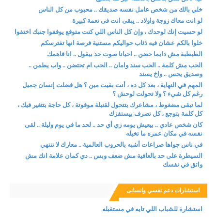
خلي بالك من شخص عامل نفسه صديقك .. محبوب من كل الناس
لو انت معاك زوجة واولاد .. يبقى انت فى نعمة كبيرة
لو حسيت إنك لوحدك ، وإن كل الناس اللي كنت متوقع يوقفوا جنبك اختفوا
خلوا بالكم عشان فيه ذئاب حواليكم مستنية فرصة انها تفترسكم
الطبطبة مش دايما حضن .. احيانا صوت حد بيقول .. انا فاهمك
الحب مش كلمة .. الحب سند وامان .. الحب ام تحتضن .. واب يطمن ..
وصديق يحس .. واخ يسند
المهم في النهاية ، بعد كل ده ، أنت بقيت مين ؟ هل فضلت إنسان جميل
رغم كل شيء ؟ ولا تحولت لوحش ؟
لما تبقى مضغوط ، مشاعرك بتتحول لقنبلة موقوتة ، كل حاجة بتتغير فيك ،
كل كلمة بتوجع ، كل تصرف بيستفزك
كان شخص عادي .. بيعيش يومه زي أي حد .. لحد ما في يوم وليلة .. لقى
نفسه في مكان عمره ما تخيله
في ناس جواها صراعات أشبه بالحروب العالمية .. معارك لا تنتهي
السيطرة على حد بالعافية مش ضعف وبس .. دي كمان علامة انك مش
واثق في نفسك
استشارات دعم نفسي وانسانى
استشارة للشباب اللي تايه في مستقبله