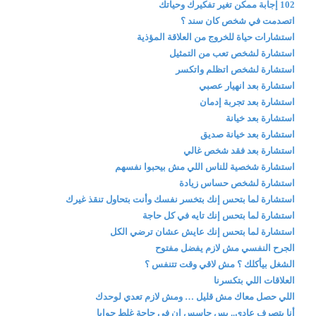
102 إجابة ممكن تغير تفكيرك وحياتك
اتصدمت في شخص كان سند ؟
استشارات حياة للخروج من العلاقة المؤذية
استشارة لشخص تعب من التمثيل
استشارة لشخص اتظلم واتكسر
استشارة بعد انهيار عصبي
استشارة بعد تجربة إدمان
استشارة بعد خيانة
استشارة بعد خيانة صديق
استشارة بعد فقد شخص غالي
استشارة شخصية للناس اللي مش بيحبوا نفسهم
استشارة لشخص حساس زيادة
استشارة لما بتحس إنك بتخسر نفسك وأنت بتحاول تنقذ غيرك
استشارة لما بتحس إنك تايه في كل حاجة
استشارة لما بتحس إنك عايش عشان ترضي الكل
الجرح النفسي مش لازم يفضل مفتوح
الشغل بيأكلك ؟ مش لاقي وقت تتنفس ؟
العلاقات اللي بتكسرنا
اللي حصل معاك مش قليل … ومش لازم تعدي لوحدك
أنا بتصرف عادي.. بس حاسس إن في حاجة غلط جوايا