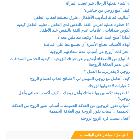
6 أشياء يفعلها الرجال تثير غضب المرأة
كيف أمنع زوجي من خيانتي؟
أساليب فعالة لـتأديب الأطفال .. طرق مختلفة لعقاب الطفل
19 خطوة عملية لغرس الثقة بالنفس لدى الطفل .. تعليم الطفل كيفية
تكوين صداقات .. علامات عدم الثقة بالنفس عند الأطفال
لماذا أصبح ابنك عنيدا ؟ وكيف تتعاملين معه ؟
لهذه الأسباب تحتاج الأسرة أن تجتمع معا على المائدة
اعترافات أزواج عن أسباب عدم سعادتهم الزوجية
6 أنواع من الأصدقاء أبعديهم عن حياتك الزوجية .. كيفية الحد من الصداقات
التي تدمر العلاقة الزوجية
زوجي لا يقدرني.. ما العمل ؟
كيف أتعامل مع زوجي المهمل لي ؟ نصائح لجذب اهتمام الزوج
7 عبارات لا تقوليها لزوجك
13 طريقة تكسبين بها حماتك وأهل زوجك ... كيف أكسب حماتي وأهل
زوجي؟
أسباب نفور الزوجين من العلاقة الحميمة ... أسباب نفور الزوج من العلاقة
الحميمة .. أسباب نفور الزوجة من العلاقة الحميمة
أفعال تسبب كره الزوج لزوجته
للتواصل المباشر على الواتساب