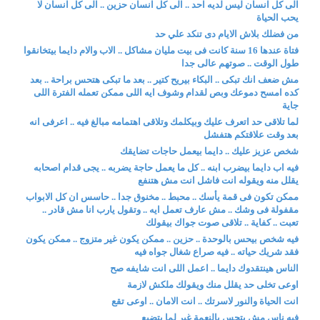
الى كل انسان ليس لديه احد .. الى كل انسان حزين .. الى كل انسان لا
يحب الحياة
من فضلك بلاش الايام دى تنكد علي حد
فتاة عندها 16 سنة كانت فى بيت مليان مشاكل .. الاب والام دايما بيتخانقوا
طول الوقت .. صوتهم عالى جدا
مش ضعف انك تبكى .. البكاء بيريح كتير .. بعد ما تبكى هتحس براحة .. بعد
كده امسح دموعك وبص لقدام وشوف ايه اللى ممكن تعمله الفترة اللى
جاية
لما تلاقى حد اتعرف عليك وبيكلمك وتلاقى اهتمامه مبالغ فيه .. اعرفى انه
بعد وقت علاقتكم هتفشل
شخص عزيز عليك .. دايما بيعمل حاجات تضايقك
فيه اب دايما بيضرب ابنه .. كل ما يعمل حاجة يضربه .. يجى قدام اصحابه
يقلل منه ويقوله انت فاشل انت مش هتنفع
ممكن تكون فى قمة يأسك .. محبط .. مخنوق جدا .. حاسس ان كل الابواب
مقفولة فى وشك .. مش عارف تعمل ايه .. وتقول يارب انا مش قادر ..
تعبت .. كفاية .. تلاقى صوت جواك بيقولك
فيه شخص بيحس بالوحدة .. حزين .. ممكن يكون غير متزوج .. ممكن يكون
فقد شريك حياته .. فيه صراع شغال جواه فيه
الناس هينتقدوك دايما .. اعمل اللى انت شايفه صح
اوعى تخلى حد يقلل منك ويقولك ملكش لازمة
انت الحياة والنور لاسرتك .. انت الامان .. اوعى تقع
فيه ناس مش بتحس بالنعمة غير لما بتضيع