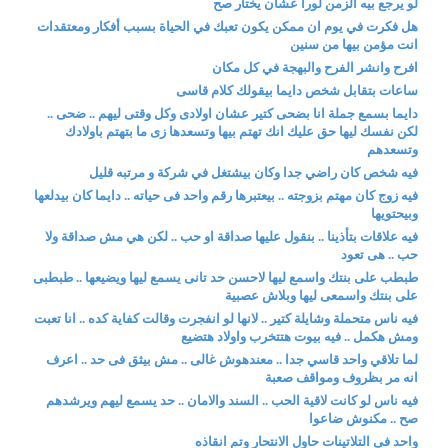
لو يرجع بيه الزمن لورا عشان يختار صح
هل فكرت في يوم ان ممكن يكون تعبك في الحياة بسبب أفكار ومعتقدات
انت مؤمن بيها من سنين
افرح وانشر الفرح والبهجة في كل مكان
ساعات بتقابل شخص دايما بيقولك كلام قاسى
دايما بسمع جملة انا بضحى كتير عشان اولادى وكل وقتى ليهم .. ضحى ..
لكن نفسك ليها حق عليك انك تهتم بيها وتسعدها زى ما بتهتم باولادك
وتسعدهم
فيه شخص كان راضي جدا وكان بيشتغل في شركة و مرتبه قليل
فيه زوج كان مهتم بزوجته .. بيعتبرها رقم واحد فى حياته .. دايما كان بيدلعها
وبيحتويها
فيه علاقات بتأذينا .. بنقول عليها صداقة او حب .. لكن هي مش صداقة ولا
حب .. هى تعود
طبطب على بنتك واسمع ليها لاحسن حد تانى يسمع ليها ويضيعها .. طبطبى
على بنتك واسمعى ليها وبلاش عصبية
فيه ناس متحملة وشايلة كتير .. لانها لو انفجرت وقالت كفاية كده .. انا تعبت
ومش هكمل .. فيه بيوت هتتخرب واولاد هتضيع
لما تلاقي واحد قاسي جدا .. معندهوش غالى .. مش بيثق فى حد .. اعرف
انه مر بظروف ومواقف صعبة
فيه ناس لو كانت لاقية الحب .. السند والامان .. حد يسمع ليهم ويرشدهم
صح .. مكنوش ضاعوا
واحد فى التلاتينات حاول الانتحار وتم انقاذه