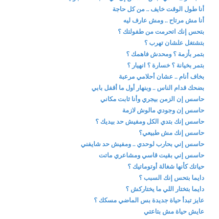
أنا طول الوقت خايف .. من كل حاجة
أنا مش مرتاح .. ومش عارف ليه
بتحس إنك اتحرمت من طفولتك ؟
بتشتغل علشان تهرب ؟
بتمر بأزمة ؟ ومحدش فاهمك ؟
بتمر بخيانة ؟ خسارة ؟ انهيار ؟
بخاف أنام .. عشان أحلامي مرعبة
بضحك قدام الناس .. وبنهار أول ما أقفل بابي
حاسس إن الزمن بيجري وأنا ثابت مكاني
حاسس إن وجودي مالوش لازمة
حاسس إنك بتدي الكل ومفيش حد بيديك ؟
حاسس إنك مش طبيعي؟
حاسس إني بحارب لوحدي .. ومفيش حد شايفني
حاسس إني بقيت قاسي ومشاعري ماتت
حياتك كأنها شغالة أوتوماتيك ؟
دايما بتحس إنك السبب ؟
دايما بتختار اللي ما يختاركش ؟
عايز تبدأ حياة جديدة بس الماضي مسكك ؟
عايش حياة مش بتاعتي