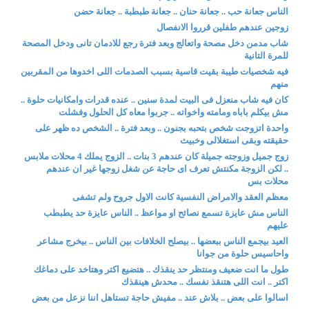
الناس جعانة حب .. جعانة حنان .. جعانة طبطبة .. جعانة حضن
زوجين عندهم طفلين قرروا الانفصال
شاب مدمن دخل مصحة واتعالج وبعد فترة رجع للادمان تانى ودخل المصحة
للمرة التانية
فيه شخصيات طيبة بقيت قاسية بسبب الصدمات اللى اخدوها من المقربين
منهم
كان فيه شاب منعزل فى البيت لمدة سنين .. عنده قدرات وامكانيات حلوة ..
مش بيكلم باباه ومامته واخواته .. جربوا معاه كل الحلول وفشلت
واحدة اتزوجت شخص بتحبه بجنون .. وبعد فترة .. الشخص ده ظهر على
حقيقته وبقى استغلالى وخبيث
زوج جميل وزوجته جميلة كان عندهم 3 بنات .. الزوج يملك 4 محلات ملابس
.. لكن الزوجة مكنتش تعرف اى حاجة عن شغل زوجها غير ان عندهم
محلات بس
معظم العقد والامراض النفسية كانت الاول جروح ولم تشفى
الناس مش عايزة تسمع نصائح او مواعظ .. الناس عايزة حد يطبطب
عليهم
العيد بيجمع الناس ببعضها .. بيصلح الخلافات بين الناس .. بيخرج مشاعر
واحاسيس حلوة من جوانا
طول ما انت ضعيف ومنتظر حد ينقذك .. هتضيع اكتر وهتاخد على دماغك
اكتر .. انت اللى هتنقذ نفسك .. محدش هينقذك
اسالوا على بعض .. بلاش عند .. مفيش حاجة تستاهل اننا نزعل من بعض