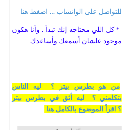
للتواصل على الواتساب ... اضغط هنا
* كل اللي محتاجه إنك تبدأ . وأنا هكون
موجود علشان أسمعك وأساعدك
من هو بطرس بيتر ؟ ليه الناس
بتكلمني ؟ ليه أثق في بطرس بيتر
؟ اقرأ الموضوع بالكامل هنا