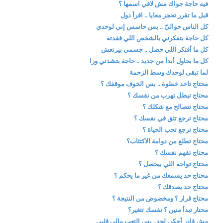
فيه حاجة جواك مش لاقي اسمها ؟
قبل ما تقرر تحجز معايا .. اقرأ دول
كل الناس حواليّ .. بس حاسس إني لوحدي
كل حاجة بتفكرني بالشخص اللي فقدته
كل ما أفتكر اللي حصل .. جسمي بيرتعش
كل ما بحاول أبدأ من جديد .. حاجة بتشدني ورا
لما تبقى لوحدك وسط الزحمة
محتاج تاخد خطوة .. بس الخوف موقفك ؟
محتاج تبطل تهرب من نفسك ؟
محتاج تتصالح مع شكلك ؟
محتاج ترجع تثق في نفسك ؟
محتاج ترجع تحب الحياة ؟
محتاج تطلع من دوامة الاكتئاب؟
محتاج تفهم نفسك ؟
محتاج تواجه اللي بيحصل ؟
محتاج حد يسمعك من غير ما يحكم ؟
محتاج حد يصدقك ؟
محتاج قرار ؟ ومخضوض من النتيجة ؟
محتار تبدأ منين ؟ نفسك تتغير؟
مش قادر أحكي لحد.. بس التعب مالي قلبي