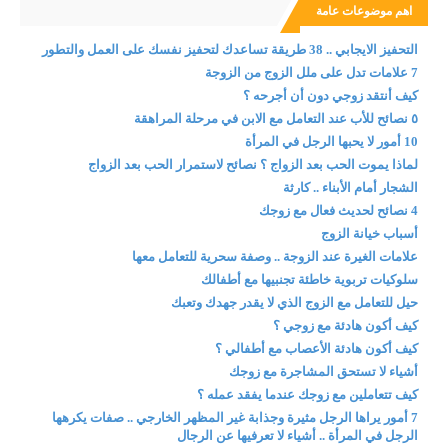
اهم موضوعات عامة
التحفيز الايجابي .. 38 طريقة تساعدك لتحفيز نفسك على العمل والتطور
7 علامات تدل على ملل الزوج من الزوجة
كيف أنتقد زوجي دون أن أجرحه ؟
٥ نصائح للأب عند التعامل مع الابن في مرحلة المراهقة
10 أمور لا يحبها الرجل في المرأة
لماذا يموت الحب بعد الزواج ؟ نصائح لاستمرار الحب بعد الزواج
الشجار أمام الأبناء .. كارثة
4 نصائح لحديث فعال مع زوجك
أسباب خيانة الزوج
علامات الغيرة عند الزوجة .. وصفة سحرية للتعامل معها
سلوكيات تربوية خاطئة تجنبيها مع أطفالك
حيل للتعامل مع الزوج الذي لا يقدر جهدك وتعبك
كيف أكون هادئة مع زوجي ؟
كيف أكون هادئة الأعصاب مع أطفالي ؟
أشياء لا تستحق المشاجرة مع زوجك
كيف تتعاملين مع زوجك عندما يفقد عمله ؟
7 أمور يراها الرجل مثيرة وجذابة غير المظهر الخارجي .. صفات يكرهها
الرجل في المرأة .. أشياء لا تعرفيها عن الرجال