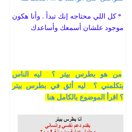
* كل اللي محتاجه إنك تبدأ . وأنا هكون
موجود علشان أسمعك وأساعدك
من هو بطرس بيتر ؟ ليه الناس
بتكلمني ؟ ليه أثق في بطرس بيتر
؟ اقرأ الموضوع بالكامل هنا