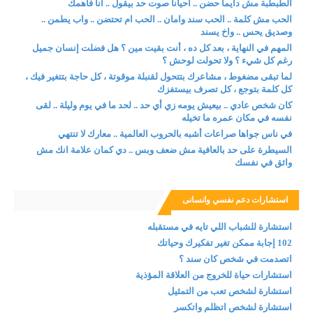
الطبطبة مش دايما حضن .. احيانا صوت حد بيقول .. انا فاهمك
الحب مش كلمة .. الحب سند وامان .. الحب ام تحتضن .. واب يطمن ..
وصديق يحس .. واخ يسند
المهم في النهاية ، بعد كل ده ، أنت بقيت مين ؟ هل فضلت إنسان جميل
رغم كل شيء ؟ ولا تحولت لوحش ؟
لما تبقى مضغوط ، مشاعرك بتتحول لقنبلة موقوتة ، كل حاجة بتتغير فيك ،
كل كلمة بتوجع ، كل تصرف بيستفزك
كان شخص عادي .. بيعيش يومه زي أي حد .. لحد ما في يوم وليلة .. لقى
نفسه في مكان عمره ما تخيله
في ناس جواها صراعات أشبه بالحروب العالمية .. معارك لا تنتهي
السيطرة على حد بالعافية مش ضعف وبس .. دي كمان علامة انك مش
واثق في نفسك
استشارات دعم نفسي وانسانى
استشارة للشباب اللي تايه في مستقبله
102 إجابة ممكن تغير تفكيرك وحياتك
اتصدمت في شخص كان سند ؟
استشارات حياة للخروج من العلاقة المؤذية
استشارة لشخص تعب من التمثيل
استشارة لشخص اتظلم واتكسر