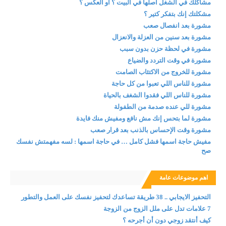
مشاكلك في الشغل أصلها في البيت ؟ أو العكس ؟
مشكلتك إنك بتفكر كتير ؟
مشورة بعد انفصال صعب
مشورة بعد سنين من العزلة والانعزال
مشورة في لحظة حزن بدون سبب
مشورة في وقت التردد والضياع
مشورة للخروج من الاكتئاب الصامت
مشورة للناس اللي تعبوا من كل حاجة
مشورة للناس اللي فقدوا الشغف بالحياة
مشورة للي عنده صدمة من الطفولة
مشورة لما بتحس إنك مش نافع ومفيش منك فايدة
مشورة وقت الإحساس بالذنب بعد قرار صعب
مفيش حاجة اسمها فشل كامل … في حاجة اسمها : لسه مفهمتش نفسك
صح
اهم موضوعات عامة
التحفيز الايجابي .. 38 طريقة تساعدك لتحفيز نفسك على العمل والتطور
7 علامات تدل على ملل الزوج من الزوجة
كيف أنتقد زوجي دون أن أجرحه ؟