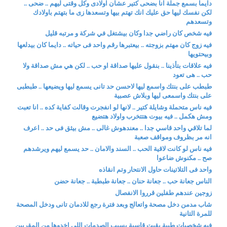
دايما بسمع جملة انا بضحى كتير عشان اولادى وكل وقتى ليهم .. ضحى ..
لكن نفسك ليها حق عليك انك تهتم بيها وتسعدها زى ما بتهتم باولادك
وتسعدهم
فيه شخص كان راضي جدا وكان بيشتغل في شركة و مرتبه قليل
فيه زوج كان مهتم بزوجته .. بيعتبرها رقم واحد فى حياته .. دايما كان بيدلعها
وبيحتويها
فيه علاقات بتأذينا .. بنقول عليها صداقة او حب .. لكن هي مش صداقة ولا
حب .. هى تعود
طبطب على بنتك واسمع ليها لاحسن حد تانى يسمع ليها ويضيعها .. طبطبى
على بنتك واسمعى ليها وبلاش عصبية
فيه ناس متحملة وشايلة كتير .. لانها لو انفجرت وقالت كفاية كده .. انا تعبت
ومش هكمل .. فيه بيوت هتتخرب واولاد هتضيع
لما تلاقي واحد قاسي جدا .. معندهوش غالى .. مش بيثق فى حد .. اعرف
انه مر بظروف ومواقف صعبة
فيه ناس لو كانت لاقية الحب .. السند والامان .. حد يسمع ليهم ويرشدهم
صح .. مكنوش ضاعوا
واحد فى التلاتينات حاول الانتحار وتم انقاذه
الناس جعانة حب .. جعانة حنان .. جعانة طبطبة .. جعانة حضن
زوجين عندهم طفلين قرروا الانفصال
شاب مدمن دخل مصحة واتعالج وبعد فترة رجع للادمان تانى ودخل المصحة
للمرة التانية
فيه شخصيات طيبة بقيت قاسية بسبب الصدمات اللى اخدوها من المقربين