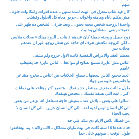
منهم
كان فيه شاب منعزل فى البيت لمدة سنين .. عنده قدرات وامكانيات حلوة ..
مش بيكلم باباه ومامته واخواته .. جربوا معاه كل الحلول وفشلت
واحدة اتزوجت شخص بتحبه بجنون .. وبعد فترة .. الشخص ده ظهر على
حقيقته وبقى استغلالى وخبيث
زوج جميل وزوجته جميلة كان عندهم 3 بنات .. الزوج يملك 4 محلات ملابس
.. لكن الزوجة مكنتش تعرف اى حاجة عن شغل زوجها غير ان عندهم
محلات بس
معظم العقد والامراض النفسية كانت الاول جروح ولم تشفى
الناس مش عايزة تسمع نصائح او مواعظ .. الناس عايزة حد يطبطب
عليهم
العيد بيجمع الناس ببعضها .. بيصلح الخلافات بين الناس .. بيخرج مشاعر
واحاسيس حلوة من جوانا
طول ما انت ضعيف ومنتظر حد ينقذك .. هتضيع اكتر وهتاخد على دماغك
اكتر .. انت اللى هتنقذ نفسك .. محدش هينقذك
اسالوا على بعض .. بلاش عند .. مفيش حاجة تستاهل اننا نزعل من بعض
الى كل انسان ليس لديه احد .. الى كل انسان حزين .. الى كل انسان لا
يحب الحياة
من فضلك بلاش الايام دى تنكد علي حد
فتاة عندها 16 سنة كانت فى بيت مليان مشاكل .. الاب والام دايما بيتخانقوا
طول الوقت .. صوتهم عالى جدا