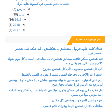
جلسات دعم نفسي في كمبوند هايد بارك
◄
مارس
(2)
◄
يناير
(18)
(36)
2019
◄
(3)
2018
◄
(2)
2017
◄
اهم موضوعات نفسية
عندك كلمة حلوة قولها .. معندكش .. متتكلمش .. ليه بتنكد على شخص
نفسه يفرح
فيه شخص ممكن تلاقيه بيضايق شخص تانى معاه فى البيت .. كل يوم يقوله
كلام جارح .. كل يوم يقلل منه
الى كل شخص مصدوم .. الى كل شخص مجروح
استهزاءك بالاخرين وجرحك ليهم باستمرار هو زى القتل بالظبط
ندم على اختيارات من سنين طويلة وبسببها عاش حياة مش حلوة .. بيتمنى
لو يرجع بيه الزمن لورا عشان يختار صح
هل فكرت في يوم ان ممكن يكون تعبك في الحياة بسبب أفكار ومعتقدات
انت مؤمن بيها من سنين
افرح وانشر الفرح والبهجة في كل مكان
ساعات بتقابل شخص دايما بيقولك كلام قاسى