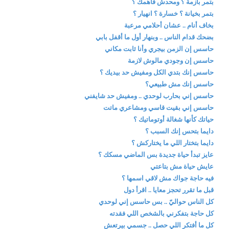
بتمر بأزمة ؟ ومحدش فاهمك ؟
بتمر بخيانة ؟ خسارة ؟ انهيار ؟
بخاف أنام .. عشان أحلامي مرعبة
بضحك قدام الناس .. وبنهار أول ما أقفل بابي
حاسس إن الزمن بيجري وأنا ثابت مكاني
حاسس إن وجودي مالوش لازمة
حاسس إنك بتدي الكل ومفيش حد بيديك ؟
حاسس إنك مش طبيعي؟
حاسس إني بحارب لوحدي .. ومفيش حد شايفني
حاسس إني بقيت قاسي ومشاعري ماتت
حياتك كأنها شغالة أوتوماتيك ؟
دايما بتحس إنك السبب ؟
دايما بتختار اللي ما يختاركش ؟
عايز تبدأ حياة جديدة بس الماضي مسكك ؟
عايش حياة مش بتاعتي
فيه حاجة جواك مش لاقي اسمها ؟
قبل ما تقرر تحجز معايا .. اقرأ دول
كل الناس حواليّ .. بس حاسس إني لوحدي
كل حاجة بتفكرني بالشخص اللي فقدته
كل ما أفتكر اللي حصل .. جسمي بيرتعش