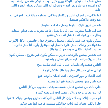
مش ضعف انك تبكى .. البكاء بيريح كتير .. بعد ما تبكى هتحس براحة .. بعد
كده امسح دموعك وبص لقدام وشوف ايه اللى ممكن تعمله الفترة اللى
جاية
لما تلاقى حد اتعرف عليك وبيكلمك وتلاقى اهتمامه مبالغ فيه .. اعرفى انه
بعد وقت علاقتكم هتفشل
شخص عزيز عليك .. دايما بيعمل حاجات تضايقك
فيه اب دايما بيضرب ابنه .. كل ما يعمل حاجة يضربه .. يجى قدام اصحابه
يقلل منه ويقوله انت فاشل انت مش هتنفع
ممكن تكون فى قمة يأسك .. محبط .. مخنوق جدا .. حاسس ان كل الابواب
مقفولة فى وشك .. مش عارف تعمل ايه .. وتقول يارب انا مش قادر ..
تعبت .. كفاية .. تلاقى صوت جواك بيقولك
فيه شخص بيحس بالوحدة .. حزين .. ممكن يكون غير متزوج .. ممكن يكون
فقد شريك حياته .. فيه صراع شغال جواه فيه
الناس هينتقدوك دايما .. اعمل اللى انت شايفه صح
اوعى تخلى حد يقلل منك ويقولك ملكش لازمة
انت الحياة والنور لاسرتك .. انت الامان .. اوعى تقع
فيه ناس مش بتحس بالنعمة غير لما بتضيع
خلي بالك من شخص عامل نفسه صديقك .. محبوب من كل الناس
لو انت معاك زوجة واولاد .. يبقى انت فى نعمة كبيرة
لو حسيت إنك لوحدك ، وإن كل الناس اللي كنت متوقع يوقفوا جنبك اختفوا
خلوا بالكم عشان فيه ذئاب حواليكم مستنية فرصة انها تفترسكم