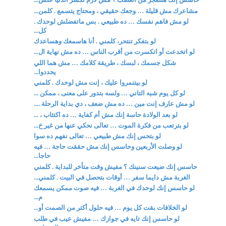
مشاعرك مش قليلة … وجعك حقيقي ، ومحتاج يتسمع . كلمن...
لو مش فاهم نفسك … ده طبيعي . بس ماتفضلش لوحدك .
كل...
لو بتفكر تنتحر، كلمني . أنا هاسمعك وهساعدك
لو اتخدعت أو اتكسرت من أقرب الناس … ده مش نهاية ال...
شكل جسمك ، لبسك ، طريقة كلامك … مش هما اللي
يحددوا...
لو بيتنمروا عليك ، إنت مش لوحدك . كلمني
لو كل يوم شبه التاني … ولسه بتدور على معنى ، ممكن ...
لو مش عارف إنت مين … ده مش ضعف ، دي بداية الرحلة ....
لو بعد الولادة حاسة إنك مش أم كفاية … ده اكتئاب ، ...
لو بترتعب من فكرة الموت … تعالى نحكي عنها من غير خ...
لو بتحس إنك مش طبيعي … تعالى نفهم ده سوا
لو وصلت الأربعين وحاسس إنك مش حققت حاجة … فيه
حاجا...
حاسس إنك ضيعت سنينك ؟ مفيش وقت متأخر للبداية . كلمني
الغربة مش دايما سفر … أوقات بتحصل في البيت . كلمني...
لو حاسس إنك لوحدك في الغربة … فيه صوت ممكن يسمعك
م...
لو الخلافات بقت كل يوم … فيه حلول أكتر من الصمت أو...
لو حاسس إنك تايه في جوازك … مفيش عيب في طلب