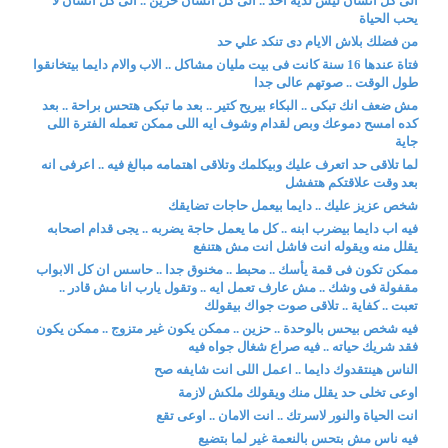
الى كل انسان ليس لديه احد .. الى كل انسان حزين .. الى كل انسان لا
يحب الحياة
من فضلك بلاش الايام دى تنكد علي حد
فتاة عندها 16 سنة كانت فى بيت مليان مشاكل .. الاب والام دايما بيتخانقوا
طول الوقت .. صوتهم عالى جدا
مش ضعف انك تبكى .. البكاء بيريح كتير .. بعد ما تبكى هتحس براحة .. بعد
كده امسح دموعك وبص لقدام وشوف ايه اللى ممكن تعمله الفترة اللى
جاية
لما تلاقى حد اتعرف عليك وبيكلمك وتلاقى اهتمامه مبالغ فيه .. اعرفى انه
بعد وقت علاقتكم هتفشل
شخص عزيز عليك .. دايما بيعمل حاجات تضايقك
فيه اب دايما بيضرب ابنه .. كل ما يعمل حاجة يضربه .. يجى قدام اصحابه
يقلل منه ويقوله انت فاشل انت مش هتنفع
ممكن تكون فى قمة يأسك .. محبط .. مخنوق جدا .. حاسس ان كل الابواب
مقفولة فى وشك .. مش عارف تعمل ايه .. وتقول يارب انا مش قادر ..
تعبت .. كفاية .. تلاقى صوت جواك بيقولك
فيه شخص بيحس بالوحدة .. حزين .. ممكن يكون غير متزوج .. ممكن يكون
فقد شريك حياته .. فيه صراع شغال جواه فيه
الناس هينتقدوك دايما .. اعمل اللى انت شايفه صح
اوعى تخلى حد يقلل منك ويقولك ملكش لازمة
انت الحياة والنور لاسرتك .. انت الامان .. اوعى تقع
فيه ناس مش بتحس بالنعمة غير لما بتضيع