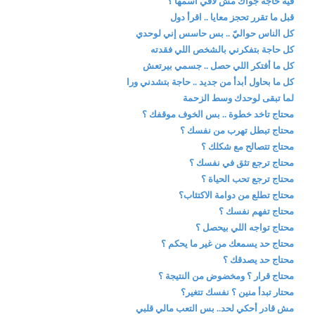
فيه حاجة جواك مش لاقي اسمها ؟
قبل ما تقرر تحجز معايا .. اقرأ دول
كل الناس حواليّ .. بس حاسس إني لوحدي
كل حاجة بتفكرني بالشخص اللي فقدته
كل ما أفتكر اللي حصل .. جسمي بيرتعش
كل ما بحاول أبدأ من جديد .. حاجة بتشدني ورا
لما تبقى لوحدك وسط الزحمة
محتاج تاخد خطوة .. بس الخوف موقفك ؟
محتاج تبطل تهرب من نفسك ؟
محتاج تتصالح مع شكلك ؟
محتاج ترجع تثق في نفسك ؟
محتاج ترجع تحب الحياة ؟
محتاج تطلع من دوامة الاكتئاب؟
محتاج تفهم نفسك ؟
محتاج تواجه اللي بيحصل ؟
محتاج حد يسمعك من غير ما يحكم ؟
محتاج حد يصدقك ؟
محتاج قرار ؟ ومخضوض من النتيجة ؟
محتار تبدأ منين ؟ نفسك تتغير؟
مش قادر أحكي لحد.. بس التعب مالي قلبي