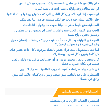
خلي بالك من شخص عامل نفسه صديقك .. محبوب من كل الناس
لو انت معاك زوجة واولاد .. يبقى انت فى نعمة كبيرة
لو حسيت إنك لوحدك ، وإن كل الناس اللي كنت متوقع يوقفوا جنبك اختفوا
خلوا بالكم عشان فيه ذئاب حواليكم مستنية فرصة انها تفترسكم
الطبطبة مش دايما حضن .. احيانا صوت حد بيقول .. انا فاهمك
الحب مش كلمة .. الحب سند وامان .. الحب ام تحتضن .. واب يطمن ..
وصديق يحس .. واخ يسند
المهم في النهاية ، بعد كل ده ، أنت بقيت مين ؟ هل فضلت إنسان جميل
رغم كل شيء ؟ ولا تحولت لوحش ؟
لما تبقى مضغوط ، مشاعرك بتتحول لقنبلة موقوتة ، كل حاجة بتتغير فيك ،
كل كلمة بتوجع ، كل تصرف بيستفزك
كان شخص عادي .. بيعيش يومه زي أي حد .. لحد ما في يوم وليلة .. لقى
نفسه في مكان عمره ما تخيله
في ناس جواها صراعات أشبه بالحروب العالمية .. معارك لا تنتهي
السيطرة على حد بالعافية مش ضعف وبس .. دي كمان علامة انك مش
واثق في نفسك
استشارات دعم نفسي وانسانى
استشارة للشباب اللي تايه في مستقبله