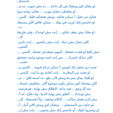
المساع...
لو بتفكر كتير وبتشك في كل حاجة … ده مش جنون ، ده م...
لو بتتعاطى عشان تهرب … تعالى نواجه سوا
شايل سر تقيل ؟ ممكن تحكيه ، ومش هيتحكم عليك . كلمن...
لو حاسس إنك غريب في بيتك … ممكن تلاقي اللي يسمعك
ب...
لو مخك مش بيقف تفكير … إنت مش لوحدك ، وفي طريقة
لل...
اللي حصل مش ذنبك . إنت مش مكسور … إنت ناجي .
كلمني...
مش غلط لو فقدت شغفك . المهم متفقدش نفسك . كلمني ، ...
اللي سابك خسرك … بس إنت لسه موجود ولسه تستحق
تتحب ...
تعبت من تمثيل إنك كويس ؟ ممكن ترتاح شوية … كلمني و...
لو تعبت من المقارنة … إنت كفاية زي ما إنت . كلمني ...
لو قلبك بيدق بسرعة ومش قادر تبلع ، ده اسمه قلق … م...
اللي بيضحك كتير ممكن يكون موجوع أكتر . متخليش نفسك...
بعد كل وجع … فيه بداية . الطلاق مش نهاية ، هو فرصة...
مش لوحدك … القلق مش نهاية الدنيا ، وله علاج . خد أ...
مش لازم تفضل ساكت … الكلام بيخفف ، وأنا هسمعك . كل...
لو خايف من المستقبل … وبتفكر كتير ومش لاقي أمل ، أ...
لو بيتنمروا عليك ، أو حاسس إنك مش محبوب … إنت مش ل...