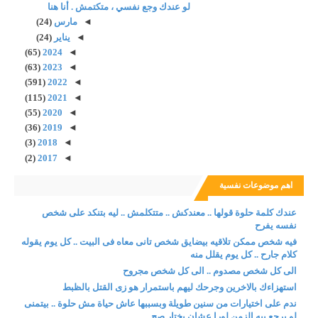
لو عندك وجع نفسي ، متكتمش . أنا هنا
◄
مارس
(24)
◄
يناير
(24)
(65)
2024
◄
(63)
2023
◄
(591)
2022
◄
(115)
2021
◄
(55)
2020
◄
(36)
2019
◄
(3)
2018
◄
(2)
2017
◄
اهم موضوعات نفسية
عندك كلمة حلوة قولها .. معندكش .. متتكلمش .. ليه بتنكد على شخص
نفسه يفرح
فيه شخص ممكن تلاقيه بيضايق شخص تانى معاه فى البيت .. كل يوم يقوله
كلام جارح .. كل يوم يقلل منه
الى كل شخص مصدوم .. الى كل شخص مجروح
استهزاءك بالاخرين وجرحك ليهم باستمرار هو زى القتل بالظبط
ندم على اختيارات من سنين طويلة وبسببها عاش حياة مش حلوة .. بيتمنى
لو يرجع بيه الزمن لورا عشان يختار صح