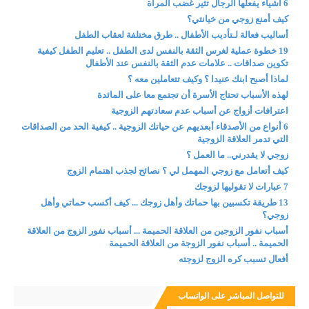
6 أشياء يفعلها الرجال تثير غضب المرأة
كيف أمنع زوجي من خيانتي؟
أساليب فعالة لـتأديب الأطفال .. طرق مختلفة لعقاب الطفل
19 خطوة عملية لغرس الثقة بالنفس لدى الطفل .. تعليم الطفل كيفية
تكوين صداقات .. علامات عدم الثقة بالنفس عند الأطفال
لماذا أصبح ابنك عنيدا ؟ وكيف تتعاملين معه ؟
لهذه الأسباب تحتاج الأسرة أن تجتمع معا على المائدة
اعترافات أزواج عن أسباب عدم سعادتهم الزوجية
6 أنواع من الأصدقاء أبعديهم عن حياتك الزوجية .. كيفية الحد من الصداقات
التي تدمر العلاقة الزوجية
زوجي لا يقدرني.. ما العمل ؟
كيف أتعامل مع زوجي المهمل لي ؟ نصائح لجذب اهتمام الزوج
7 عبارات لا تقوليها لزوجك
13 طريقة تكسبين بها حماتك وأهل زوجك ... كيف أكسب حماتي وأهل
زوجي؟
أسباب نفور الزوجين من العلاقة الحميمة ... أسباب نفور الزوج من العلاقة
الحميمة .. أسباب نفور الزوجة من العلاقة الحميمة
أفعال تسبب كره الزوج لزوجته
للتواصل المباشر على الواتساب