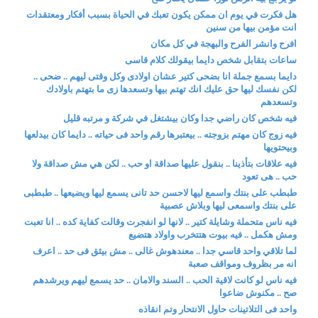
هل فكرت في يوم ان ممكن يكون تعبك في الحياة بسبب أفكار ومعتقدات
انت مؤمن بيها من سنين
افرح وانشر الفرح والبهجة في كل مكان
ساعات بتقابل شخص دايما بيقولك كلام قاسى
دايما بسمع جملة انا بضحى كتير عشان اولادى وكل وقتى ليهم .. ضحى ..
لكن نفسك ليها حق عليك انك تهتم بيها وتسعدها زى ما بتهتم باولادك
وتسعدهم
فيه شخص كان راضي جدا وكان بيشتغل في شركة و مرتبه قليل
فيه زوج كان مهتم بزوجته .. بيعتبرها رقم واحد فى حياته .. دايما كان بيدلعها
وبيحتويها
فيه علاقات بتأذينا .. بنقول عليها صداقة او حب .. لكن هي مش صداقة ولا
حب .. هى تعود
طبطب على بنتك واسمع ليها لاحسن حد تانى يسمع ليها ويضيعها .. طبطبى
على بنتك واسمعى ليها وبلاش عصبية
فيه ناس متحملة وشايلة كتير .. لانها لو انفجرت وقالت كفاية كده .. انا تعبت
ومش هكمل .. فيه بيوت هتتخرب واولاد هتضيع
لما تلاقي واحد قاسي جدا .. معندهوش غالى .. مش بيثق فى حد .. اعرف
انه مر بظروف ومواقف صعبة
فيه ناس لو كانت لاقية الحب .. السند والامان .. حد يسمع ليهم ويرشدهم
صح .. مكنوش ضاعوا
واحد فى التلاتينات حاول الانتحار وتم انقاذه