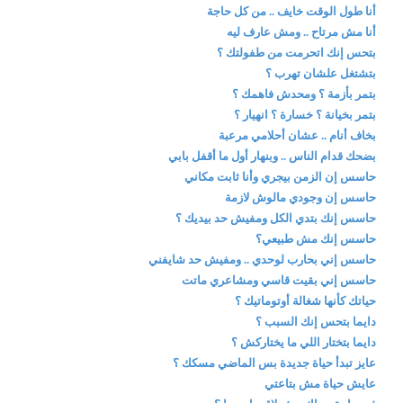
أنا طول الوقت خايف .. من كل حاجة
أنا مش مرتاح .. ومش عارف ليه
بتحس إنك اتحرمت من طفولتك ؟
بتشتغل علشان تهرب ؟
بتمر بأزمة ؟ ومحدش فاهمك ؟
بتمر بخيانة ؟ خسارة ؟ انهيار ؟
بخاف أنام .. عشان أحلامي مرعبة
بضحك قدام الناس .. وبنهار أول ما أقفل بابي
حاسس إن الزمن بيجري وأنا ثابت مكاني
حاسس إن وجودي مالوش لازمة
حاسس إنك بتدي الكل ومفيش حد بيديك ؟
حاسس إنك مش طبيعي؟
حاسس إني بحارب لوحدي .. ومفيش حد شايفني
حاسس إني بقيت قاسي ومشاعري ماتت
حياتك كأنها شغالة أوتوماتيك ؟
دايما بتحس إنك السبب ؟
دايما بتختار اللي ما يختاركش ؟
عايز تبدأ حياة جديدة بس الماضي مسكك ؟
عايش حياة مش بتاعتي