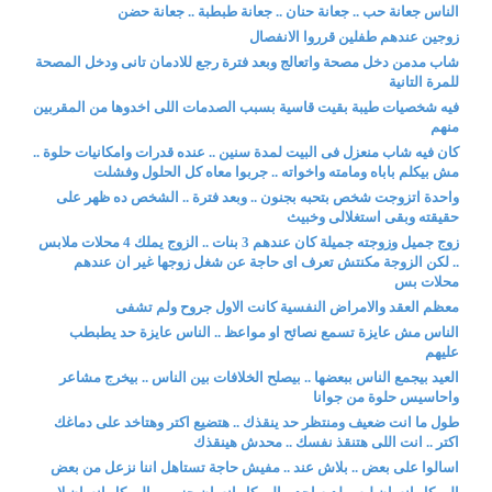
الناس جعانة حب .. جعانة حنان .. جعانة طبطبة .. جعانة حضن
زوجين عندهم طفلين قرروا الانفصال
شاب مدمن دخل مصحة واتعالج وبعد فترة رجع للادمان تانى ودخل المصحة
للمرة التانية
فيه شخصيات طيبة بقيت قاسية بسبب الصدمات اللى اخدوها من المقربين
منهم
كان فيه شاب منعزل فى البيت لمدة سنين .. عنده قدرات وامكانيات حلوة ..
مش بيكلم باباه ومامته واخواته .. جربوا معاه كل الحلول وفشلت
واحدة اتزوجت شخص بتحبه بجنون .. وبعد فترة .. الشخص ده ظهر على
حقيقته وبقى استغلالى وخبيث
زوج جميل وزوجته جميلة كان عندهم 3 بنات .. الزوج يملك 4 محلات ملابس
.. لكن الزوجة مكنتش تعرف اى حاجة عن شغل زوجها غير ان عندهم
محلات بس
معظم العقد والامراض النفسية كانت الاول جروح ولم تشفى
الناس مش عايزة تسمع نصائح او مواعظ .. الناس عايزة حد يطبطب
عليهم
العيد بيجمع الناس ببعضها .. بيصلح الخلافات بين الناس .. بيخرج مشاعر
واحاسيس حلوة من جوانا
طول ما انت ضعيف ومنتظر حد ينقذك .. هتضيع اكتر وهتاخد على دماغك
اكتر .. انت اللى هتنقذ نفسك .. محدش هينقذك
اسالوا على بعض .. بلاش عند .. مفيش حاجة تستاهل اننا نزعل من بعض