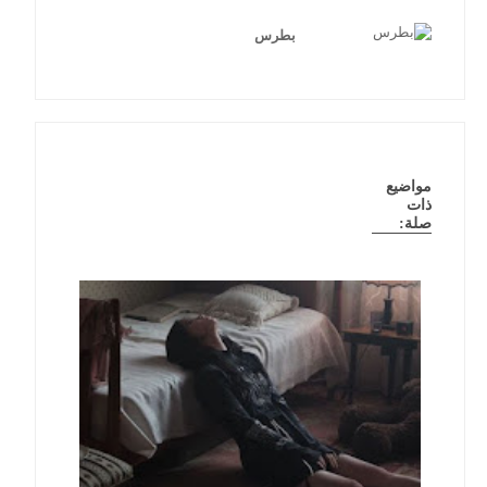
بطرس
مواضيع
ذات
صلة: