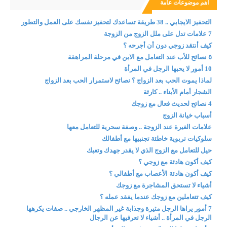
اهم موضوعات عامة
التحفيز الايجابي .. 38 طريقة تساعدك لتحفيز نفسك على العمل والتطور
7 علامات تدل على ملل الزوج من الزوجة
كيف أنتقد زوجي دون أن أجرحه ؟
٥ نصائح للأب عند التعامل مع الابن في مرحلة المراهقة
10 أمور لا يحبها الرجل في المرأة
لماذا يموت الحب بعد الزواج ؟ نصائح لاستمرار الحب بعد الزواج
الشجار أمام الأبناء .. كارثة
4 نصائح لحديث فعال مع زوجك
أسباب خيانة الزوج
علامات الغيرة عند الزوجة .. وصفة سحرية للتعامل معها
سلوكيات تربوية خاطئة تجنبيها مع أطفالك
حيل للتعامل مع الزوج الذي لا يقدر جهدك وتعبك
كيف أكون هادئة مع زوجي ؟
كيف أكون هادئة الأعصاب مع أطفالي ؟
أشياء لا تستحق المشاجرة مع زوجك
كيف تتعاملين مع زوجك عندما يفقد عمله ؟
7 أمور يراها الرجل مثيرة وجذابة غير المظهر الخارجي .. صفات يكرهها
الرجل في المرأة .. أشياء لا تعرفيها عن الرجال