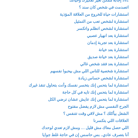
102 إجابة ممكن تغير تفكيرك وحياتك
اتصدمت في شخص كان سند ؟
استشارات حياة للخروج من العلاقة المؤذية
استشارة لشخص تعب من التمثيل
استشارة لشخص اتظلم واتكسر
استشارة بعد انهيار عصبي
استشارة بعد تجربة إدمان
استشارة بعد خيانة
استشارة بعد خيانة صديق
استشارة بعد فقد شخص غالي
استشارة شخصية للناس اللي مش بيحبوا نفسهم
استشارة لشخص حساس زيادة
استشارة لما بتحس إنك بتخسر نفسك وأنت بتحاول تنقذ غيرك
استشارة لما بتحس إنك تايه في كل حاجة
استشارة لما بتحس إنك عايش عشان ترضي الكل
الجرح النفسي مش لازم يفضل مفتوح
الشغل بيأكلك ؟ مش لاقي وقت تتنفس ؟
العلاقات اللي بتكسرنا
اللي حصل معاك مش قليل … ومش لازم تعدي لوحدك
أنا بتصرف عادي.. بس حاسس إن في حاجة غلط جوايا