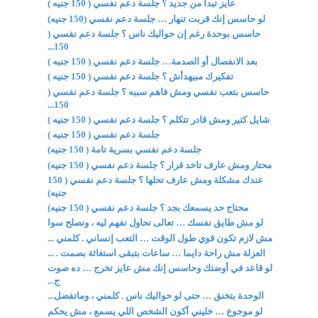
عايز تبدأ من جديد ؟ جلسة دعم نفسي ( 150 جنيه )
لو حاسس إنك قربت تنهار … جلسة دعم نفسي (150 جنيه)
حاسس بوحدة رغم إن حواليك ناس ؟ جلسة دعم نفسي (
150...
بعد الانفصال أو الصدمة… جلسة دعم نفسي ( 150 جنيه )
تفكيرك مبيهدأش ؟ جلسة دعم نفسي ( 150 جنيه )
حاسس بتعب نفسي ومش فاهم سببه ؟ جلسة دعم نفسي (
150...
شايل كتير ومش قادر تتكلم ؟ جلسة دعم نفسي ( 150 جنيه )
جلسة دعم نفسي ( 150 جنيه )
جلسة دعم نفسي بسرية تامة ( 150 جنيه)
محتار ومش عارف تاخد قرار ؟ جلسة دعم نفسي ( 150 جنيه)
عندك مشكلة ومش عارف تحلها ؟ جلسة دعم نفسي ( 150
جنيه)
محتاج حد يسمعك بجد ؟ جلسة دعم نفسي ( 150 جنيه)
لو مش طايق نفسك … تعالى نحاول نفهم ليه ، ونصلح سوا
مش لازم تكون قوي طول الوقت … التعب إنساني . كلمني ...
العزلة مش راحة دايما … ساعات بتبقى استغاثة بصمت . ...
لو قاعد في أوضتك وحاسس إنك مش عايز تخرج … ده صوت
ج...
الوحدة بتخنق … حتى لو حواليك ناس . كلمني ، وماتفضل...
لو موجوع … خليني أكون الشخص اللي يسمع ، مش يحكم