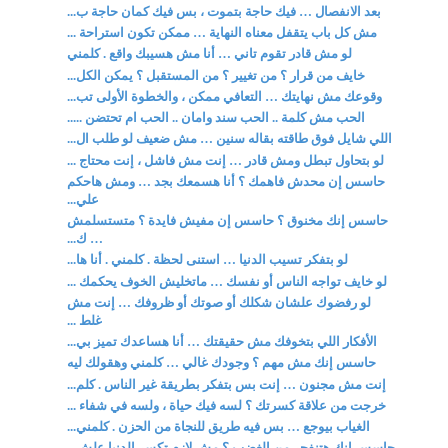
بعد الانفصال … فيك حاجة بتموت ، بس فيك كمان حاجة ب...
مش كل باب يتقفل معناه النهاية … ممكن تكون استراحة ...
لو مش قادر تقوم تاني … أنا مش هسيبك واقع . كلمني
خايف من قرار ؟ من تغيير ؟ من المستقبل ؟ يمكن الكل...
وقوعك مش نهايتك … التعافي ممكن ، والخطوة الأولى تب...
الحب مش كلمة .. الحب سند وامان .. الحب ام تحتضن .....
اللي شايل فوق طاقته بقاله سنين … مش ضعيف لو طلب ال...
لو بتحاول تبطل ومش قادر … إنت مش فاشل ، إنت محتاج ...
حاسس إن محدش فاهمك ؟ أنا هسمعك بجد … ومش هاحكم
علي...
حاسس إنك مخنوق ؟ حاسس إن مفيش فايدة ؟ متستسلمش
… ك...
لو بتفكر تسيب الدنيا … استنى لحظة . كلمني . أنا ها...
لو خايف تواجه الناس أو نفسك … ماتخليش الخوف يحكمك ...
لو رفضوك علشان شكلك أو صوتك أو ظروفك … إنت مش
غلط ...
الأفكار اللي بتخوفك مش حقيقتك … أنا هساعدك تميز بي...
حاسس إنك مش مهم ؟ وجودك غالي … كلمني وهقولك ليه
إنت مش مجنون … إنت بس بتفكر بطريقة غير الناس . كلم...
خرجت من علاقة كسرتك ؟ لسه فيك حياة ، ولسه في شفاء ...
الغياب بيوجع … بس فيه طريق للنجاة من الحزن . كلمني...
حاسس إنك هتنفجر من الغضب ؟ مش لازم تكسر الدنيا علش...