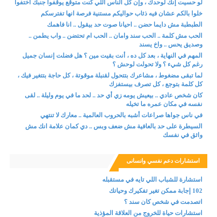
لو حسيت إنك لوحدك ، وإن كل الناس اللي كنت متوقع يوقفوا جنبك اختفوا
خلوا بالكم عشان فيه ذئاب حواليكم مستنية فرصة انها تفترسكم
الطبطبة مش دايما حضن .. احيانا صوت حد بيقول .. انا فاهمك
الحب مش كلمة .. الحب سند وامان .. الحب ام تحتضن .. واب يطمن ..
وصديق يحس .. واخ يسند
المهم في النهاية ، بعد كل ده ، أنت بقيت مين ؟ هل فضلت إنسان جميل
رغم كل شيء ؟ ولا تحولت لوحش ؟
لما تبقى مضغوط ، مشاعرك بتتحول لقنبلة موقوتة ، كل حاجة بتتغير فيك ،
كل كلمة بتوجع ، كل تصرف بيستفزك
كان شخص عادي .. بيعيش يومه زي أي حد .. لحد ما في يوم وليلة .. لقى
نفسه في مكان عمره ما تخيله
في ناس جواها صراعات أشبه بالحروب العالمية .. معارك لا تنتهي
السيطرة على حد بالعافية مش ضعف وبس .. دي كمان علامة انك مش
واثق في نفسك
استشارات دعم نفسي وانسانى
استشارة للشباب اللي تايه في مستقبله
102 إجابة ممكن تغير تفكيرك وحياتك
اتصدمت في شخص كان سند ؟
استشارات حياة للخروج من العلاقة المؤذية