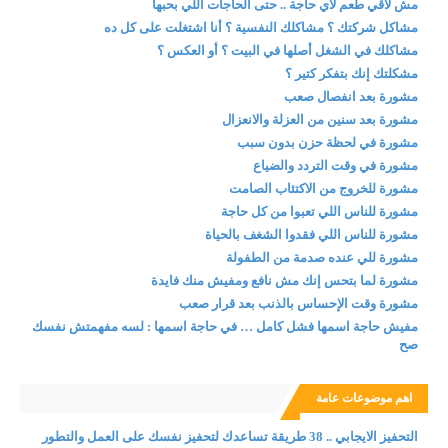
مش لاقي طعم لأي حاجة .. حتى الحاجات اللي بحبها
مشاكل شركتك ؟ مشاكلك النفسية ؟ أنا اشتغلت على كل ده
مشاكلك في الشغل أصلها في البيت ؟ أو العكس ؟
مشكلتك إنك بتفكر كتير ؟
مشورة بعد انفصال صعب
مشورة بعد سنين من العزلة والانعزال
مشورة في لحظة حزن بدون سبب
مشورة في وقت التردد والضياع
مشورة للخروج من الاكتئاب الصامت
مشورة للناس اللي تعبوا من كل حاجة
مشورة للناس اللي فقدوا الشغف بالحياة
مشورة للي عنده صدمة من الطفولة
مشورة لما بتحس إنك مش نافع ومفيش منك فايدة
مشورة وقت الإحساس بالذنب بعد قرار صعب
مفيش حاجة اسمها فشل كامل … في حاجة اسمها : لسه مفهمتش نفسك
صح
اهم موضوعات عامة
التحفيز الايجابي .. 38 طريقة تساعدك لتحفيز نفسك على العمل والتطور