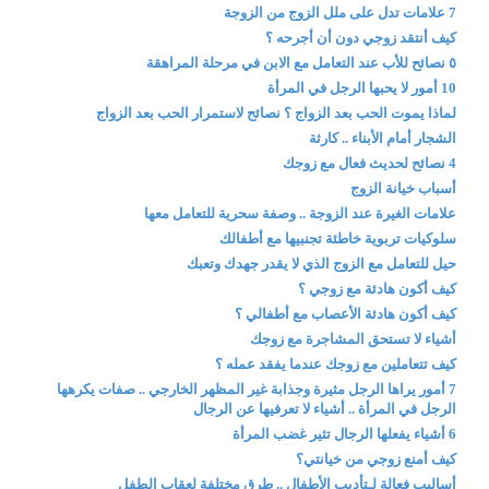
7 علامات تدل على ملل الزوج من الزوجة
كيف أنتقد زوجي دون أن أجرحه ؟
٥ نصائح للأب عند التعامل مع الابن في مرحلة المراهقة
10 أمور لا يحبها الرجل في المرأة
لماذا يموت الحب بعد الزواج ؟ نصائح لاستمرار الحب بعد الزواج
الشجار أمام الأبناء .. كارثة
4 نصائح لحديث فعال مع زوجك
أسباب خيانة الزوج
علامات الغيرة عند الزوجة .. وصفة سحرية للتعامل معها
سلوكيات تربوية خاطئة تجنبيها مع أطفالك
حيل للتعامل مع الزوج الذي لا يقدر جهدك وتعبك
كيف أكون هادئة مع زوجي ؟
كيف أكون هادئة الأعصاب مع أطفالي ؟
أشياء لا تستحق المشاجرة مع زوجك
كيف تتعاملين مع زوجك عندما يفقد عمله ؟
7 أمور يراها الرجل مثيرة وجذابة غير المظهر الخارجي .. صفات يكرهها
الرجل في المرأة .. أشياء لا تعرفيها عن الرجال
6 أشياء يفعلها الرجال تثير غضب المرأة
كيف أمنع زوجي من خيانتي؟
أساليب فعالة لـتأديب الأطفال .. طرق مختلفة لعقاب الطفل