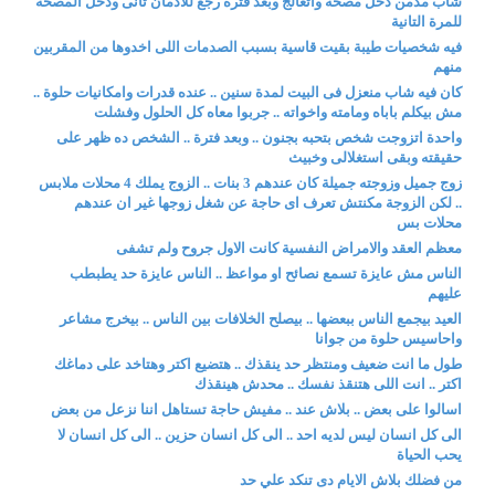
شاب مدمن دخل مصحة واتعالج وبعد فترة رجع للادمان تانى ودخل المصحة
للمرة التانية
فيه شخصيات طيبة بقيت قاسية بسبب الصدمات اللى اخدوها من المقربين
منهم
كان فيه شاب منعزل فى البيت لمدة سنين .. عنده قدرات وامكانيات حلوة ..
مش بيكلم باباه ومامته واخواته .. جربوا معاه كل الحلول وفشلت
واحدة اتزوجت شخص بتحبه بجنون .. وبعد فترة .. الشخص ده ظهر على
حقيقته وبقى استغلالى وخبيث
زوج جميل وزوجته جميلة كان عندهم 3 بنات .. الزوج يملك 4 محلات ملابس
.. لكن الزوجة مكنتش تعرف اى حاجة عن شغل زوجها غير ان عندهم
محلات بس
معظم العقد والامراض النفسية كانت الاول جروح ولم تشفى
الناس مش عايزة تسمع نصائح او مواعظ .. الناس عايزة حد يطبطب
عليهم
العيد بيجمع الناس ببعضها .. بيصلح الخلافات بين الناس .. بيخرج مشاعر
واحاسيس حلوة من جوانا
طول ما انت ضعيف ومنتظر حد ينقذك .. هتضيع اكتر وهتاخد على دماغك
اكتر .. انت اللى هتنقذ نفسك .. محدش هينقذك
اسالوا على بعض .. بلاش عند .. مفيش حاجة تستاهل اننا نزعل من بعض
الى كل انسان ليس لديه احد .. الى كل انسان حزين .. الى كل انسان لا
يحب الحياة
من فضلك بلاش الايام دى تنكد علي حد