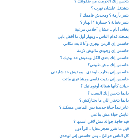
بتحس إنك اتحرمت من طفولتك ؟
بتشتغل علشان تهرب ؟
بتمر بأزمة ؟ ومحدش فاهمك ؟
بتمر بخيانة ؟ خسارة ؟ انهيار ؟
بخاف أنام .. عشان أحلامي مرعبة
بضحك قدام الناس .. وبنهار أول ما أقفل بابي
حاسس إن الزمن بيجري وأنا ثابت مكاني
حاسس إن وجودي مالوش لازمة
حاسس إنك بتدي الكل ومفيش حد بيديك ؟
حاسس إنك مش طبيعي؟
حاسس إني بحارب لوحدي .. ومفيش حد شايفني
حاسس إني بقيت قاسي ومشاعري ماتت
حياتك كأنها شغالة أوتوماتيك ؟
دايما بتحس إنك السبب ؟
دايما بتختار اللي ما يختاركش ؟
عايز تبدأ حياة جديدة بس الماضي مسكك ؟
عايش حياة مش بتاعتي
فيه حاجة جواك مش لاقي اسمها ؟
قبل ما تقرر تحجز معايا .. اقرأ دول
كل الناس حواليّ .. بس حاسس إني لوحدي