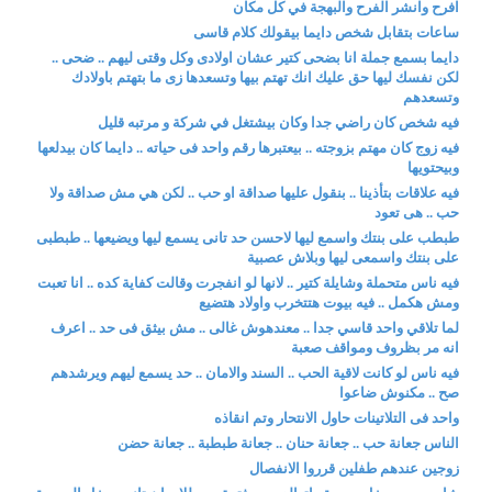
افرح وانشر الفرح والبهجة في كل مكان
ساعات بتقابل شخص دايما بيقولك كلام قاسى
دايما بسمع جملة انا بضحى كتير عشان اولادى وكل وقتى ليهم .. ضحى ..
لكن نفسك ليها حق عليك انك تهتم بيها وتسعدها زى ما بتهتم باولادك
وتسعدهم
فيه شخص كان راضي جدا وكان بيشتغل في شركة و مرتبه قليل
فيه زوج كان مهتم بزوجته .. بيعتبرها رقم واحد فى حياته .. دايما كان بيدلعها
وبيحتويها
فيه علاقات بتأذينا .. بنقول عليها صداقة او حب .. لكن هي مش صداقة ولا
حب .. هى تعود
طبطب على بنتك واسمع ليها لاحسن حد تانى يسمع ليها ويضيعها .. طبطبى
على بنتك واسمعى ليها وبلاش عصبية
فيه ناس متحملة وشايلة كتير .. لانها لو انفجرت وقالت كفاية كده .. انا تعبت
ومش هكمل .. فيه بيوت هتتخرب واولاد هتضيع
لما تلاقي واحد قاسي جدا .. معندهوش غالى .. مش بيثق فى حد .. اعرف
انه مر بظروف ومواقف صعبة
فيه ناس لو كانت لاقية الحب .. السند والامان .. حد يسمع ليهم ويرشدهم
صح .. مكنوش ضاعوا
واحد فى التلاتينات حاول الانتحار وتم انقاذه
الناس جعانة حب .. جعانة حنان .. جعانة طبطبة .. جعانة حضن
زوجين عندهم طفلين قرروا الانفصال