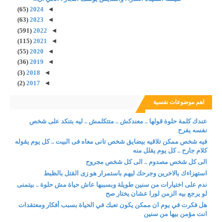
(65)
2024
◄
(63)
2023
◄
(591)
2022
◄
(115)
2021
◄
(55)
2020
◄
(36)
2019
◄
(3)
2018
◄
(2)
2017
◄
اهم موضوعات نفسية
عندك كلمة حلوة قولها .. معندكش .. متتكلمش .. ليه بتنكد على شخص
نفسه يفرح
فيه شخص ممكن تلاقيه بيضايق شخص تانى معاه فى البيت .. كل يوم يقوله
كلام جارح .. كل يوم يقلل منه
الى كل شخص مصدوم .. الى كل شخص مجروح
استهزاءك بالاخرين وجرحك ليهم باستمرار هو زى القتل بالظبط
ندم على اختيارات من سنين طويلة وبسببها عاش حياة مش حلوة .. بيتمنى
لو يرجع بيه الزمن لورا عشان يختار صح
هل فكرت في يوم ان ممكن يكون تعبك في الحياة بسبب أفكار ومعتقدات
انت مؤمن بيها من سنين