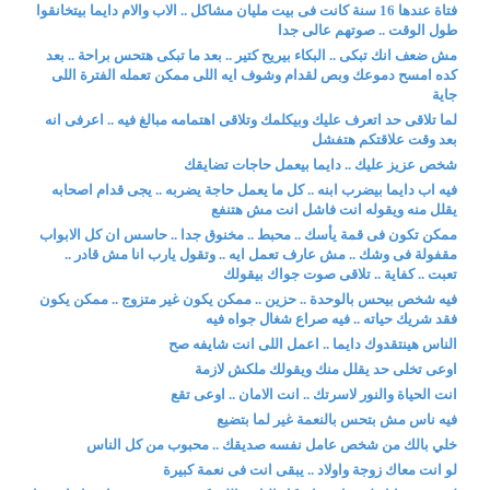
فتاة عندها 16 سنة كانت فى بيت مليان مشاكل .. الاب والام دايما بيتخانقوا
طول الوقت .. صوتهم عالى جدا
مش ضعف انك تبكى .. البكاء بيريح كتير .. بعد ما تبكى هتحس براحة .. بعد
كده امسح دموعك وبص لقدام وشوف ايه اللى ممكن تعمله الفترة اللى
جاية
لما تلاقى حد اتعرف عليك وبيكلمك وتلاقى اهتمامه مبالغ فيه .. اعرفى انه
بعد وقت علاقتكم هتفشل
شخص عزيز عليك .. دايما بيعمل حاجات تضايقك
فيه اب دايما بيضرب ابنه .. كل ما يعمل حاجة يضربه .. يجى قدام اصحابه
يقلل منه ويقوله انت فاشل انت مش هتنفع
ممكن تكون فى قمة يأسك .. محبط .. مخنوق جدا .. حاسس ان كل الابواب
مقفولة فى وشك .. مش عارف تعمل ايه .. وتقول يارب انا مش قادر ..
تعبت .. كفاية .. تلاقى صوت جواك بيقولك
فيه شخص بيحس بالوحدة .. حزين .. ممكن يكون غير متزوج .. ممكن يكون
فقد شريك حياته .. فيه صراع شغال جواه فيه
الناس هينتقدوك دايما .. اعمل اللى انت شايفه صح
اوعى تخلى حد يقلل منك ويقولك ملكش لازمة
انت الحياة والنور لاسرتك .. انت الامان .. اوعى تقع
فيه ناس مش بتحس بالنعمة غير لما بتضيع
خلي بالك من شخص عامل نفسه صديقك .. محبوب من كل الناس
لو انت معاك زوجة واولاد .. يبقى انت فى نعمة كبيرة