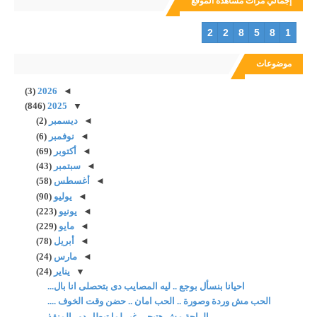
إجمالي مرات مشاهدة الموقع
2
2
8
5
8
1
موضوعات
(3)
2026
◄
(846)
2025
▼
◄
ديسمبر
(2)
◄
نوفمبر
(6)
◄
أكتوبر
(69)
◄
سبتمبر
(43)
◄
أغسطس
(58)
◄
يوليو
(90)
◄
يونيو
(223)
◄
مايو
(229)
◄
أبريل
(78)
◄
مارس
(24)
▼
يناير
(24)
احيانا بنسأل بوجع .. ليه المصايب دى بتحصلى انا بال...
الحب مش وردة وصورة .. الحب امان .. حضن وقت الخوف ....
الراحة مش هتيجى غير لما تبطل دور المنقذ