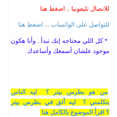
للاتصال تليفونيا .. اضغط هنا
للتواصل على الواتساب ... اضغط هنا
* كل اللي محتاجه إنك تبدأ . وأنا هكون
موجود علشان أسمعك وأساعدك
من هو بطرس بيتر ؟ ليه الناس
بتكلمني ؟ ليه أثق في بطرس بيتر
؟ اقرأ الموضوع بالكامل هنا