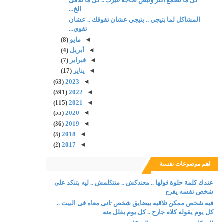
كل ما تطمع اكتر وتبص لحاجة غيرك .. كل ما تلاقى
الخ...
المشاكل لما بتيجي .. بتيجي عشان تفوقك .. عشان
تقوي...
◄
مايو
(8)
◄
أبريل
(4)
◄
فبراير
(7)
◄
يناير
(17)
(63)
2023
◄
(591)
2022
◄
(115)
2021
◄
(55)
2020
◄
(36)
2019
◄
(3)
2018
◄
(2)
2017
◄
اهم موضوعات نفسية
عندك كلمة حلوة قولها .. معندكش .. متتكلمش .. ليه بتنكد على
شخص نفسه يفرح
فيه شخص ممكن تلاقيه بيضايق شخص تانى معاه فى البيت ..
كل يوم يقوله كلام جارح .. كل يوم يقلل منه