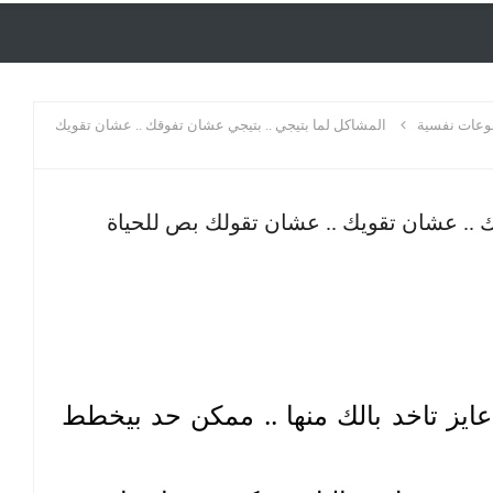
عات نفسية
المشاكل لما بتيجي .. بتيجي عشان تفوقك .. عشان تقويك
 .. عشان تقويك .. عشان تقولك بص للحياة
عشان تقولك فيه حاجة انت مش عايز تاخد بالك منها .. ممكن حد بيخطط 