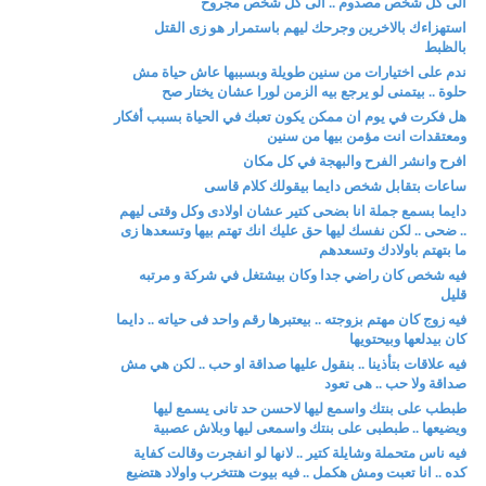
الى كل شخص مصدوم .. الى كل شخص مجروح
استهزاءك بالاخرين وجرحك ليهم باستمرار هو زى القتل
بالظبط
ندم على اختيارات من سنين طويلة وبسببها عاش حياة مش
حلوة .. بيتمنى لو يرجع بيه الزمن لورا عشان يختار صح
هل فكرت في يوم ان ممكن يكون تعبك في الحياة بسبب أفكار
ومعتقدات انت مؤمن بيها من سنين
افرح وانشر الفرح والبهجة في كل مكان
ساعات بتقابل شخص دايما بيقولك كلام قاسى
دايما بسمع جملة انا بضحى كتير عشان اولادى وكل وقتى ليهم
.. ضحى .. لكن نفسك ليها حق عليك انك تهتم بيها وتسعدها زى
ما بتهتم باولادك وتسعدهم
فيه شخص كان راضي جدا وكان بيشتغل في شركة و مرتبه
قليل
فيه زوج كان مهتم بزوجته .. بيعتبرها رقم واحد فى حياته .. دايما
كان بيدلعها وبيحتويها
فيه علاقات بتأذينا .. بنقول عليها صداقة او حب .. لكن هي مش
صداقة ولا حب .. هى تعود
طبطب على بنتك واسمع ليها لاحسن حد تانى يسمع ليها
ويضيعها .. طبطبى على بنتك واسمعى ليها وبلاش عصبية
فيه ناس متحملة وشايلة كتير .. لانها لو انفجرت وقالت كفاية
كده .. انا تعبت ومش هكمل .. فيه بيوت هتتخرب واولاد هتضيع