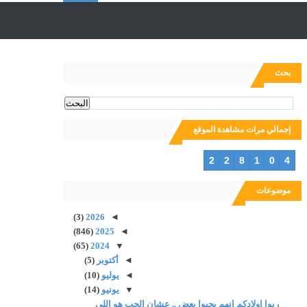
ل
ب
بحث
ح
إجمالي مرات مشاهدة الموقع
ث
2
2
8
1
0
4
موضوعات
(3)
2026
◄
(846)
2025
◄
(65)
2024
▼
◄
أكتوبر
(5)
◄
يوليو
(10)
▼
يونيو
(14)
ربوا اولادكم انهم يحبوا بعض .. عشان الحب هو اللى