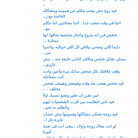
...
فيه زوج مش بيحب يتكلم عن همومه ومشاكله
الخاصة مع ز...
احنا فى وقت صعب جدا .. احنا محتاجين اننا نتكلم
مع...
شخص قرر انه يتزوج واختار شخصية شافها انها
ممتازة ....
دايما اللي بيضحي بيلاقي كل اللي حواليه بياخدوا
من...
ممكن تقابل شخص وتلاقي الناس خايفة منه ... مش
عايزي...
وقف علاقتك بكل شخص سابك مرة واتنين وانت
كنت محتاجله
فيه شخص هيجى بعد وقت وهينفجر وهيبقى شخص
مختلف .. ...
حين تقرر ان تتغير وتضع نفسك اولا
فيه ناس اتظلمت من اقرب الشخصيات ليهم
والظلم ده تحو...
فيه زوجة بتحكى مشاكلها وهمومها مش عشان
عايزة حل ا...
لو انت معاك زوجة واولاد .. يبقى انت فى نعمة
كبيرة