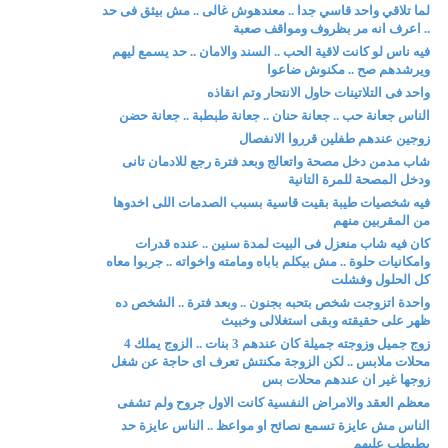
لما تلاقي واحد قاسي جدا .. معندهوش غالى .. مش بيثق فى حد
.. اعرف انه مر بظروف ومواقف صعبة
فيه ناس لو كانت لاقية الحب .. السند والامان .. حد يسمع ليهم
ويرشدهم صح .. مكنوش ضاعوا
واحد فى التلاتينات حاول الانتحار وتم انقاذه
الناس جعانة حب .. جعانة حنان .. جعانة طبطبة .. جعانة حضن
زوجين عندهم طفلين قرروا الانفصال
شاب مدمن دخل مصحة واتعالج وبعد فترة رجع للادمان تانى
ودخل المصحة للمرة التانية
فيه شخصيات طيبة بقيت قاسية بسبب الصدمات اللى اخدوها
من المقربين منهم
كان فيه شاب منعزل فى البيت لمدة سنين .. عنده قدرات
وامكانيات حلوة .. مش بيكلم باباه ومامته واخواته .. جربوا معاه
كل الحلول وفشلت
واحدة اتزوجت شخص بتحبه بجنون .. وبعد فترة .. الشخص ده
ظهر على حقيقته وبقى استغلالى وخبيث
زوج جميل وزوجته جميلة كان عندهم 3 بنات .. الزوج يملك 4
محلات ملابس .. لكن الزوجة مكنتش تعرف اى حاجة عن شغل
زوجها غير ان عندهم محلات بس
معظم العقد والامراض النفسية كانت الاول جروح ولم تشفى
الناس مش عايزة تسمع نصائح او مواعظ .. الناس عايزة حد
يطبطب عليهم