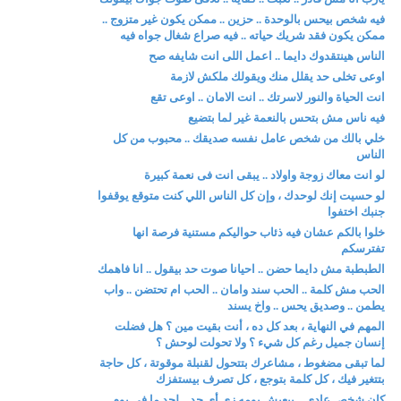
فيه شخص بيحس بالوحدة .. حزين .. ممكن يكون غير متزوج ..
ممكن يكون فقد شريك حياته .. فيه صراع شغال جواه فيه
الناس هينتقدوك دايما .. اعمل اللى انت شايفه صح
اوعى تخلى حد يقلل منك ويقولك ملكش لازمة
انت الحياة والنور لاسرتك .. انت الامان .. اوعى تقع
فيه ناس مش بتحس بالنعمة غير لما بتضيع
خلي بالك من شخص عامل نفسه صديقك .. محبوب من كل
الناس
لو انت معاك زوجة واولاد .. يبقى انت فى نعمة كبيرة
لو حسيت إنك لوحدك ، وإن كل الناس اللي كنت متوقع يوقفوا
جنبك اختفوا
خلوا بالكم عشان فيه ذئاب حواليكم مستنية فرصة انها
تفترسكم
الطبطبة مش دايما حضن .. احيانا صوت حد بيقول .. انا فاهمك
الحب مش كلمة .. الحب سند وامان .. الحب ام تحتضن .. واب
يطمن .. وصديق يحس .. واخ يسند
المهم في النهاية ، بعد كل ده ، أنت بقيت مين ؟ هل فضلت
إنسان جميل رغم كل شيء ؟ ولا تحولت لوحش ؟
لما تبقى مضغوط ، مشاعرك بتتحول لقنبلة موقوتة ، كل حاجة
بتتغير فيك ، كل كلمة بتوجع ، كل تصرف بيستفزك
كان شخص عادي .. بيعيش يومه زي أي حد .. لحد ما في يوم