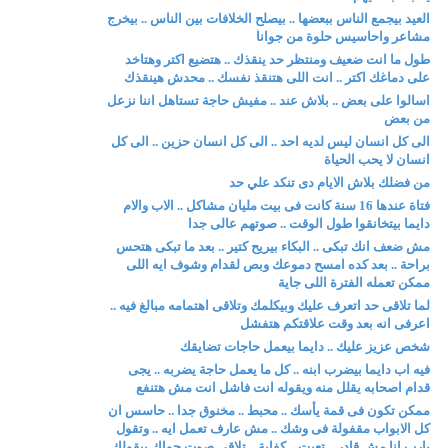
العيد بيجمع الناس ببعضها .. بيصلح الخلافات بين الناس .. بيخرج
مشاعر واحاسيس حلوة من جوانا
طول ما انت ضعيف ومنتظر حد ينقذك .. هتضيع اكتر وهتاخد
على دماغك اكتر .. انت اللى هتنقذ نفسك .. محدش هينقذك
اسالوا على بعض .. بلاش عند .. مفيش حاجة تستاهل اننا نزعل
من بعض
الى كل انسان ليس لديه احد .. الى كل انسان حزين .. الى كل
انسان لا يحب الحياة
من فضلك بلاش الايام دى تنكد علي حد
فتاة عندها 16 سنة كانت فى بيت مليان مشاكل .. الاب والام
دايما بيتخانقوا طول الوقت .. صوتهم عالى جدا
مش ضعف انك تبكى .. البكاء بيريح كتير .. بعد ما تبكى هتحس
براحة .. بعد كده امسح دموعك وبص لقدام وشوف ايه اللى
ممكن تعمله الفترة اللى جاية
لما تلاقى حد اتعرف عليك وبيكلمك وتلاقى اهتمامه مبالغ فيه ..
اعرفى انه بعد وقت علاقتكم هتفشل
شخص عزيز عليك .. دايما بيعمل حاجات تضايقك
فيه اب دايما بيضرب ابنه .. كل ما يعمل حاجة يضربه .. يجى
قدام اصحابه يقلل منه ويقوله انت فاشل انت مش هتنفع
ممكن تكون فى قمة يأسك .. محبط .. مخنوق جدا .. حاسس ان
كل الابواب مقفولة فى وشك .. مش عارف تعمل ايه .. وتقول
يارب انا مش قادر .. تعبت .. كفاية .. تلاقى صوت جواك بيقولك