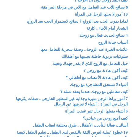
كيف أنتقد زوجي دون أن أجرحه ؟
٥ نصائح للأب عند التعامل مع الابن في مرحلة المراهقة
10 أمور لا يحبها الرجل في المرأة
لماذا يموت الحب بعد الزواج ؟ نصائح لاستمرار الحب بعد الزواج
الشجار أمام الأبناء .. كارثة
4 نصائح لحديث فعال مع زوجك
أسباب خيانة الزوج
علامات الغيرة عند الزوجة .. وصفة سحرية للتعامل معها
سلوكيات تربوية خاطئة تجنبيها مع أطفالك
حيل للتعامل مع الزوج الذي لا يقدر جهدك وتعبك
كيف أكون هادئة مع زوجي ؟
كيف أكون هادئة الأعصاب مع أطفالي ؟
أشياء لا تستحق المشاجرة مع زوجك
كيف تتعاملين مع زوجك عندما يفقد عمله ؟
7 أمور يراها الرجل مثيرة وجذابة غير المظهر الخارجي .. صفات يكرهها
الرجل في المرأة .. أشياء لا تعرفيها عن الرجال
6 أشياء يفعلها الرجال تثير غضب المرأة
كيف أمنع زوجي من خيانتي؟
أساليب فعالة لـتأديب الأطفال .. طرق مختلفة لعقاب الطفل
19 خطوة عملية لغرس الثقة بالنفس لدى الطفل .. تعليم الطفل كيفية