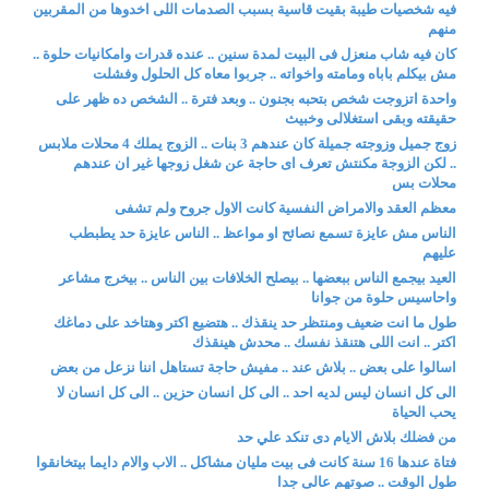
فيه شخصيات طيبة بقيت قاسية بسبب الصدمات اللى اخدوها من المقربين
منهم
كان فيه شاب منعزل فى البيت لمدة سنين .. عنده قدرات وامكانيات حلوة ..
مش بيكلم باباه ومامته واخواته .. جربوا معاه كل الحلول وفشلت
واحدة اتزوجت شخص بتحبه بجنون .. وبعد فترة .. الشخص ده ظهر على
حقيقته وبقى استغلالى وخبيث
زوج جميل وزوجته جميلة كان عندهم 3 بنات .. الزوج يملك 4 محلات ملابس
.. لكن الزوجة مكنتش تعرف اى حاجة عن شغل زوجها غير ان عندهم
محلات بس
معظم العقد والامراض النفسية كانت الاول جروح ولم تشفى
الناس مش عايزة تسمع نصائح او مواعظ .. الناس عايزة حد يطبطب
عليهم
العيد بيجمع الناس ببعضها .. بيصلح الخلافات بين الناس .. بيخرج مشاعر
واحاسيس حلوة من جوانا
طول ما انت ضعيف ومنتظر حد ينقذك .. هتضيع اكتر وهتاخد على دماغك
اكتر .. انت اللى هتنقذ نفسك .. محدش هينقذك
اسالوا على بعض .. بلاش عند .. مفيش حاجة تستاهل اننا نزعل من بعض
الى كل انسان ليس لديه احد .. الى كل انسان حزين .. الى كل انسان لا
يحب الحياة
من فضلك بلاش الايام دى تنكد علي حد
فتاة عندها 16 سنة كانت فى بيت مليان مشاكل .. الاب والام دايما بيتخانقوا
طول الوقت .. صوتهم عالى جدا