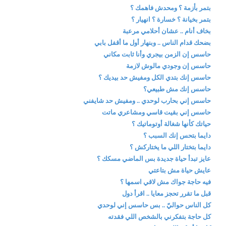
بتمر بأزمة ؟ ومحدش فاهمك ؟
بتمر بخيانة ؟ خسارة ؟ انهيار ؟
بخاف أنام .. عشان أحلامي مرعبة
بضحك قدام الناس .. وبنهار أول ما أقفل بابي
حاسس إن الزمن بيجري وأنا ثابت مكاني
حاسس إن وجودي مالوش لازمة
حاسس إنك بتدي الكل ومفيش حد بيديك ؟
حاسس إنك مش طبيعي؟
حاسس إني بحارب لوحدي .. ومفيش حد شايفني
حاسس إني بقيت قاسي ومشاعري ماتت
حياتك كأنها شغالة أوتوماتيك ؟
دايما بتحس إنك السبب ؟
دايما بتختار اللي ما يختاركش ؟
عايز تبدأ حياة جديدة بس الماضي مسكك ؟
عايش حياة مش بتاعتي
فيه حاجة جواك مش لاقي اسمها ؟
قبل ما تقرر تحجز معايا .. اقرأ دول
كل الناس حواليّ .. بس حاسس إني لوحدي
كل حاجة بتفكرني بالشخص اللي فقدته