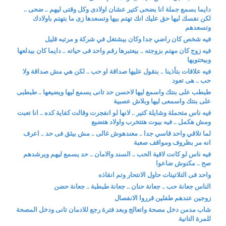
دايما بسمع جملة انا بضحى كتير عشان اولادى وكل وقتى ليهم .. ضحى ..
لكن نفسك ليها حق عليك انك تهتم بيها وتسعدها زى ما بتهتم باولادك
وتسعدهم
فيه شخص كان راضي جدا وكان بيشتغل في شركة و مرتبه قليل
فيه زوج كان مهتم بزوجته .. بيعتبرها رقم واحد فى حياته .. دايما كان بيدلعها
وبيحتويها
فيه علاقات بتأذينا .. بنقول عليها صداقة او حب .. لكن هي مش صداقة ولا
حب .. هى تعود
طبطب على بنتك واسمع ليها لاحسن حد تانى يسمع ليها ويضيعها .. طبطبى
على بنتك واسمعى ليها وبلاش عصبية
فيه ناس متحملة وشايلة كتير .. لانها لو انفجرت وقالت كفاية كده .. انا تعبت
ومش هكمل .. فيه بيوت هتتخرب واولاد هتضيع
لما تلاقي واحد قاسي جدا .. معندهوش غالى .. مش بيثق فى حد .. اعرف
انه مر بظروف ومواقف صعبة
فيه ناس لو كانت لاقية الحب .. السند والامان .. حد يسمع ليهم ويرشدهم
صح .. مكنوش ضاعوا
واحد فى التلاتينات حاول الانتحار وتم انقاذه
الناس جعانة حب .. جعانة حنان .. جعانة طبطبة .. جعانة حضن
زوجين عندهم طفلين قرروا الانفصال
شاب مدمن دخل مصحة واتعالج وبعد فترة رجع للادمان تانى ودخل المصحة
للمرة التانية