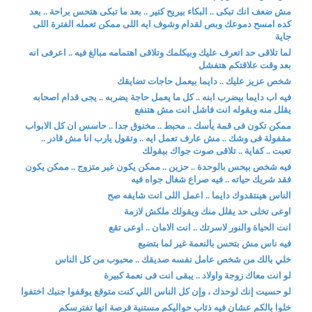
مش ضعف انك تبكى .. البكاء بيريح كتير .. بعد ما تبكى هتحس براحة .. بعد
كده امسح دموعك وبص لقدام وشوف ايه اللى ممكن تعمله الفترة اللى
جاية
لما تلاقى حد اتعرف عليك وبيكلمك وتلاقى اهتمامه مبالغ فيه .. اعرفى انه
بعد وقت علاقتكم هتفشل
شخص عزيز عليك .. دايما بيعمل حاجات تضايقك
فيه اب دايما بيضرب ابنه .. كل ما يعمل حاجة يضربه .. يجى قدام اصحابه
يقلل منه ويقوله انت فاشل انت مش هتنفع
ممكن تكون فى قمة يأسك .. محبط .. مخنوق جدا .. حاسس ان كل الابواب
مقفولة فى وشك .. مش عارف تعمل ايه .. وتقول يارب انا مش قادر ..
تعبت .. كفاية .. تلاقى صوت جواك بيقولك
فيه شخص بيحس بالوحدة .. حزين .. ممكن يكون غير متزوج .. ممكن يكون
فقد شريك حياته .. فيه صراع شغال جواه فيه
الناس هينتقدوك دايما .. اعمل اللى انت شايفه صح
اوعى تخلى حد يقلل منك ويقولك ملكش لازمة
انت الحياة والنور لاسرتك .. انت الامان .. اوعى تقع
فيه ناس مش بتحس بالنعمة غير لما بتضيع
خلي بالك من شخص عامل نفسه صديقك .. محبوب من كل الناس
لو انت معاك زوجة واولاد .. يبقى انت فى نعمة كبيرة
لو حسيت إنك لوحدك ، وإن كل الناس اللي كنت متوقع يوقفوا جنبك اختفوا
خلوا بالكم عشان فيه ذئاب حواليكم مستنية فرصة انها تفترسكم