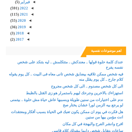
◄
فبراير
(5)
(591)
2022
◄
(115)
2021
◄
(55)
2020
◄
(36)
2019
◄
(3)
2018
◄
(2)
2017
◄
اهم موضوعات نفسية
عندك كلمة حلوة قولها .. معندكش .. متتكلمش .. ليه بتنكد على شخص
نفسه يفرح
فيه شخص ممكن تلاقيه بيضايق شخص تانى معاه فى البيت .. كل يوم يقوله
كلام جارح .. كل يوم يقلل منه
الى كل شخص مصدوم .. الى كل شخص مجروح
استهزاءك بالاخرين وجرحك ليهم باستمرار هو زى القتل بالظبط
ندم على اختيارات من سنين طويلة وبسببها عاش حياة مش حلوة .. بيتمنى
لو يرجع بيه الزمن لورا عشان يختار صح
هل فكرت في يوم ان ممكن يكون تعبك في الحياة بسبب أفكار ومعتقدات
انت مؤمن بيها من سنين
افرح وانشر الفرح والبهجة في كل مكان
ساعات بتقابل شخص دايما بيقولك كلام قاسى