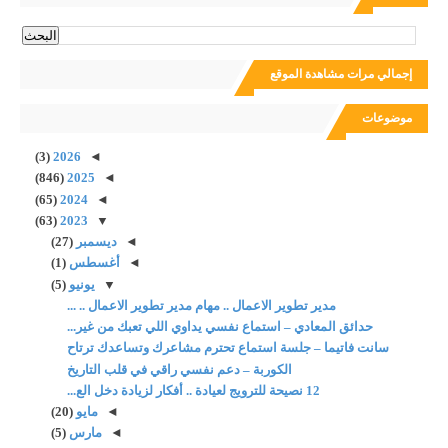
إجمالي مرات مشاهدة الموقع
موضوعات
(3)
2026
◄
(846)
2025
◄
(65)
2024
◄
(63)
2023
▼
◄
ديسمبر
(27)
◄
أغسطس
(1)
▼
يونيو
(5)
مدير تطوير الاعمال .. مهام مدير تطوير الاعمال .. ...
حدائق المعادي – استماع نفسي يداوي اللي تعبك من غير...
سانت فاتيما – جلسة استماع تحترم مشاعرك وتساعدك ترتاح
الكوربة – دعم نفسي راقي في قلب التاريخ
12 نصيحة للترويج لعيادة .. أفكار لزيادة دخل الع...
◄
مايو
(20)
◄
مارس
(5)