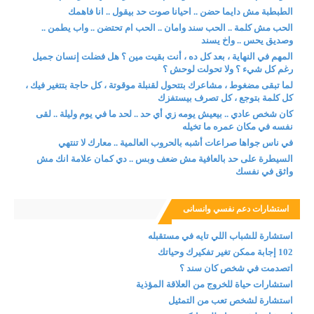
الطبطبة مش دايما حضن .. احيانا صوت حد بيقول .. انا فاهمك
الحب مش كلمة .. الحب سند وامان .. الحب ام تحتضن .. واب يطمن ..
وصديق يحس .. واخ يسند
المهم في النهاية ، بعد كل ده ، أنت بقيت مين ؟ هل فضلت إنسان جميل
رغم كل شيء ؟ ولا تحولت لوحش ؟
لما تبقى مضغوط ، مشاعرك بتتحول لقنبلة موقوتة ، كل حاجة بتتغير فيك ،
كل كلمة بتوجع ، كل تصرف بيستفزك
كان شخص عادي .. بيعيش يومه زي أي حد .. لحد ما في يوم وليلة .. لقى
نفسه في مكان عمره ما تخيله
في ناس جواها صراعات أشبه بالحروب العالمية .. معارك لا تنتهي
السيطرة على حد بالعافية مش ضعف وبس .. دي كمان علامة انك مش
واثق في نفسك
استشارات دعم نفسي وانسانى
استشارة للشباب اللي تايه في مستقبله
102 إجابة ممكن تغير تفكيرك وحياتك
اتصدمت في شخص كان سند ؟
استشارات حياة للخروج من العلاقة المؤذية
استشارة لشخص تعب من التمثيل