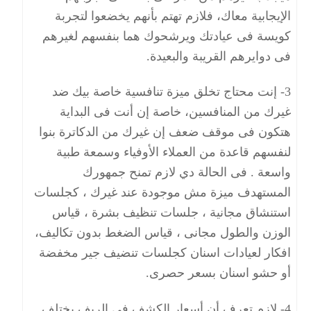
الإيجابية معاك، فلازم تهتم بأنهم يخضعوا لتجربة
كويسة فى عيادتك ويرشحوك هما بنفسهم لغيرهم
فى دوايرهم القريبة والبعيدة.
3- إنت محتاج تخلق ميزة تنافسية خاصة بيك ضد
غيرك من المنافسين، خاصة إن أنت فى البداية
هتكون فى موقف ضعف إن غيرك من الدكاترة بنوا
لنفسهم قاعدة من العملاء الأوفياء وسمعة طبية
واسعة . فى الحالة دي لازم تمنح جمهورك
المستهدف ميزة مش موجودة عند غيرك ، كجلسات
استنشاق مجانية ، جلسات تنظيف بشرة ، قياس
الوزن والطول مجانى ، قياس الضغط بدون تكاليف،
افكار لعيادات اسنان كجلسات تنضيف جير مخفضة
أو حشو اسنان بسعر حصرى.
4- لازم تعرف أن أسعار الكشف فى الريف يختلف