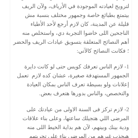
لترويج لعيادته الموجودة في الأرياف، ولآن الريف
بيتمتع بطبائع خاصة وجمهور مختلف بنسبة مش
قليلة عن المدينة، كان لازم أرجع لأحد الأطباء
الناجحين اللى خاضوا التجربة دي، واستخلص منه
أهم النصائح المتعلقة بتسويق عيادات الريف والحضر
؛ فكانت النصائح كالآتي:
1- لازم الناس تعرفك كويس حتى لو كانت دايرة
الجمهور المستهدفة صغيرة، عشان كده لازم تعمل
إعلانات ولو بسيطة تعرف الناس بمكان العيادة
والتخصص، والناس بدورها هتعرف بعض.
2- لازم تركز فى السنة الاولى من عيادتك على
المرضى اللي هتجيلك ساعتها، وعلى بناء علاقات
ودية بينك وبينهم، لآن هم بداية الخيط اللى منه
هيجذب غيرهم من المرضى بناء على تجربتهم