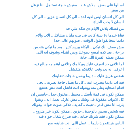
اسالوا على بعض .. بلاش عند .. مفيش حاجة تستاهل اننا نزعل
من بعض
الى كل انسان ليس لديه احد .. الى كل انسان حزين .. الى كل
انسان لا يحب الحياة
من فضلك بلاش الايام دى تنكد علي حد
فتاة عندها 16 سنة كانت فى بيت مليان مشاكل .. الاب والام
دايما بيتخانقوا طول الوقت .. صوتهم عالى جدا
مش ضعف انك تبكى .. البكاء بيريح كتير .. بعد ما تبكى هتحس
براحة .. بعد كده امسح دموعك وبص لقدام وشوف ايه اللى
ممكن تعمله الفترة اللى جاية
لما تلاقى حد اتعرف عليك وبيكلمك وتلاقى اهتمامه مبالغ فيه ..
اعرفى انه بعد وقت علاقتكم هتفشل
شخص عزيز عليك .. دايما بيعمل حاجات تضايقك
فيه اب دايما بيضرب ابنه .. كل ما يعمل حاجة يضربه .. يجى
قدام اصحابه يقلل منه ويقوله انت فاشل انت مش هتنفع
ممكن تكون فى قمة يأسك .. محبط .. مخنوق جدا .. حاسس ان
كل الابواب مقفولة فى وشك .. مش عارف تعمل ايه .. وتقول
يارب انا مش قادر .. تعبت .. كفاية .. تلاقى صوت جواك بيقولك
فيه شخص بيحس بالوحدة .. حزين .. ممكن يكون غير متزوج ..
ممكن يكون فقد شريك حياته .. فيه صراع شغال جواه فيه
الناس هينتقدوك دايما .. اعمل اللى انت شايفه صح