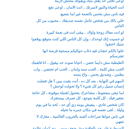
اوعى تخلى حد يقلل منك ويقولك ملكش لازمة
انت الحياة والنور لاسرتك .. انت الامان .. اوعى تقع
فيه ناس مش بتحس بالنعمة غير لما بتضيع
خلي بالك من شخص عامل نفسه صديقك .. محبوب من كل
الناس
لو انت معاك زوجة واولاد .. يبقى انت فى نعمة كبيرة
لو حسيت إنك لوحدك ، وإن كل الناس اللي كنت متوقع يوقفوا
جنبك اختفوا
خلوا بالكم عشان فيه ذئاب حواليكم مستنية فرصة انها
تفترسكم
الطبطبة مش دايما حضن .. احيانا صوت حد بيقول .. انا فاهمك
الحب مش كلمة .. الحب سند وامان .. الحب ام تحتضن .. واب
يطمن .. وصديق يحس .. واخ يسند
المهم في النهاية ، بعد كل ده ، أنت بقيت مين ؟ هل فضلت
إنسان جميل رغم كل شيء ؟ ولا تحولت لوحش ؟
لما تبقى مضغوط ، مشاعرك بتتحول لقنبلة موقوتة ، كل حاجة
بتتغير فيك ، كل كلمة بتوجع ، كل تصرف بيستفزك
كان شخص عادي .. بيعيش يومه زي أي حد .. لحد ما في يوم
وليلة .. لقى نفسه في مكان عمره ما تخيله
في ناس جواها صراعات أشبه بالحروب العالمية .. معارك لا
تنتهي
السيطرة على حد بالعافية مش ضعف وبس .. دي كمان علامة