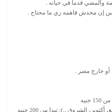
ة والمضي قدما في حياته .
س إن محدش فاهمه زي ما محتاج .
 أو خارج مصر .
 جنيه
توبر، الشروق ..): تبدا من 200 جنيه