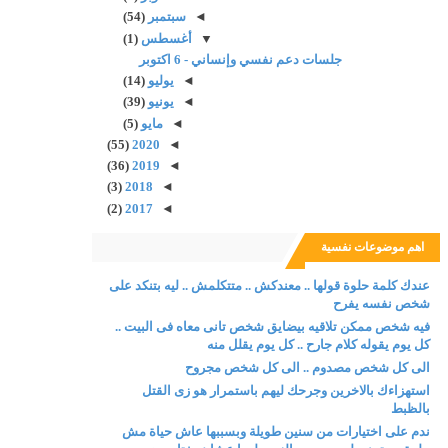
◄
سبتمبر
(54)
▼
أغسطس
(1)
جلسات دعم نفسي وإنساني - 6 اكتوبر
◄
يوليو
(14)
◄
يونيو
(39)
◄
مايو
(5)
(55)
2020
◄
(36)
2019
◄
(3)
2018
◄
(2)
2017
◄
اهم موضوعات نفسية
عندك كلمة حلوة قولها .. معندكش .. متتكلمش .. ليه بتنكد على
شخص نفسه يفرح
فيه شخص ممكن تلاقيه بيضايق شخص تانى معاه فى البيت ..
كل يوم يقوله كلام جارح .. كل يوم يقلل منه
الى كل شخص مصدوم .. الى كل شخص مجروح
استهزاءك بالاخرين وجرحك ليهم باستمرار هو زى القتل
بالظبط
ندم على اختيارات من سنين طويلة وبسببها عاش حياة مش