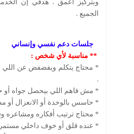
وبتركيز أعمق . هدفي إن الخدمة
الجميع .
جلسات دعم نفسي وإنساني
** مناسبة لأي شخص :
* محتاج يتكلم ويفضفض عن اللي 
.
* مش فاهم اللي بيحصل جواه أو حو
* حاسس بالوحدة أو الانعزال أو م
* محتاج ترتيب أفكاره ومشاعره وف
* عنده قلق أو خوف داخلي مستمر و