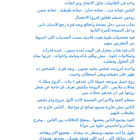
واحد فى التلاتينات حاول الانتحار وتم انقاذه
الناس جعانة حب .. جعانة حنان .. جعانة طبطبة .. جعانة حضن
زوجين عندهم طفلين قرروا الانفصال
شاب مدمن دخل مصحة واتعالج وبعد فترة رجع للادمان تانى
ودخل المصحة للمرة التانية
فيه شخصيات طيبة بقيت قاسية بسبب الصدمات اللى اخدوها
من المقربين منهم
كان فيه شاب منعزل فى البيت لمدة سنين .. عنده قدرات
وامكانيات حلوة .. مش بيكلم باباه ومامته واخواته .. جربوا معاه
كل الحلول وفشلت
واحدة اتزوجت شخص بتحبه بجنون .. وبعد فترة .. الشخص ده
ظهر على حقيقته وبقى استغلالى وخبيث
زوج جميل وزوجته جميلة كان عندهم 3 بنات .. الزوج يملك 4
محلات ملابس .. لكن الزوجة مكنتش تعرف اى حاجة عن شغل
زوجها غير ان عندهم محلات بس
معظم العقد والامراض النفسية كانت الاول جروح ولم تشفى
الناس مش عايزة تسمع نصائح او مواعظ .. الناس عايزة حد
يطبطب عليهم
العيد بيجمع الناس ببعضها .. بيصلح الخلافات بين الناس .. بيخرج
مشاعر واحاسيس حلوة من جوانا
طول ما انت ضعيف ومنتظر حد ينقذك .. هتضيع اكتر وهتاخد
على دماغك اكتر .. انت اللى هتنقذ نفسك .. محدش هينقذك