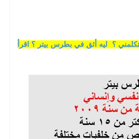
كلمني ؟ ليه أثق في بطرس بيتر ؟ اقرأ