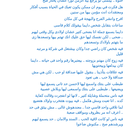
حلوة .. بيتمنى لو يرجع بيه الزمن لورا عشان يختار صح
هل فكرت في يوم ان ممكن يكون تعبك في الحياة بسبب أفكار
ومعتقدات انت مؤمن بيها من سنين
افرح وانشر الفرح والبهجة في كل مكان
ساعات بتقابل شخص دايما بيقولك كلام قاسى
دايما بسمع جملة انا بضحى كتير عشان اولادى وكل وقتى ليهم
.. ضحى .. لكن نفسك ليها حق عليك انك تهتم بيها وتسعدها زى
ما بتهتم باولادك وتسعدهم
فيه شخص كان راضي جدا وكان بيشتغل في شركة و مرتبه
قليل
فيه زوج كان مهتم بزوجته .. بيعتبرها رقم واحد فى حياته .. دايما
كان بيدلعها وبيحتويها
فيه علاقات بتأذينا .. بنقول عليها صداقة او حب .. لكن هي مش
صداقة ولا حب .. هى تعود
طبطب على بنتك واسمع ليها لاحسن حد تانى يسمع ليها
ويضيعها .. طبطبى على بنتك واسمعى ليها وبلاش عصبية
فيه ناس متحملة وشايلة كتير .. لانها لو انفجرت وقالت كفاية
كده .. انا تعبت ومش هكمل .. فيه بيوت هتتخرب واولاد هتضيع
لما تلاقي واحد قاسي جدا .. معندهوش غالى .. مش بيثق فى حد
.. اعرف انه مر بظروف ومواقف صعبة
فيه ناس لو كانت لاقية الحب .. السند والامان .. حد يسمع ليهم
ويرشدهم صح .. مكنوش ضاعوا