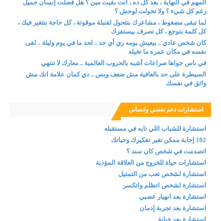
المهم في النهاية ، بعد كل ده ، أنت بقيت مين ؟ هل فضلت إنسان جميل
رغم كل شيء ؟ ولا تحولت لوحش ؟
لما تبقى مضغوط ، مشاعرك بتتحول لقنبلة موقوتة ، كل حاجة بتتغير فيك ،
كل كلمة بتوجع ، كل تصرف بيستفزك
كان شخص عادي .. بيعيش يومه زي أي حد .. لحد ما في يوم وليلة .. لقى
نفسه في مكان عمره ما تخيله
في ناس جواها صراعات أشبه بالحروب العالمية .. معارك لا تنتهي
السيطرة على حد بالعافية مش ضعف وبس .. دي كمان علامة انك مش
واثق في نفسك
استشارات دعم نفسي وانسانى
استشارة للشباب اللي تايه في مستقبله
102 إجابة ممكن تغير تفكيرك وحياتك
اتصدمت في شخص كان سند ؟
استشارات حياة للخروج من العلاقة المؤذية
استشارة لشخص تعب من التمثيل
استشارة لشخص اتظلم واتكسر
استشارة بعد انهيار عصبي
استشارة بعد تجربة إدمان
استشارة بعد خيانة