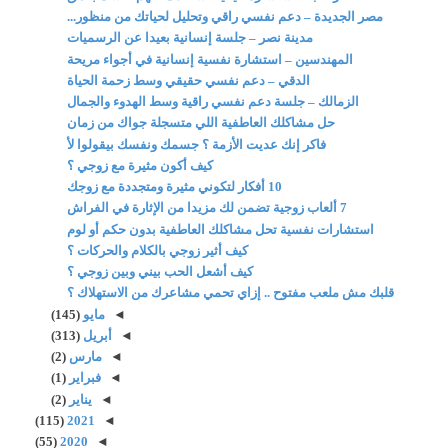
مصر الجديدة – دعم نفسي راقي وتحليل لحياتك من منظور...
مدينة نصر – جلسة إنسانية بعيدا عن الرسميات
المهندسين – استشارة نفسية إنسانية في أجواء مريحة
الدقي – دعم نفسي حقيقي وسط زحمة الحياة
الزمالك – جلسة دعم نفسي راقية وسط الهدوء والجمال
حل مشاكلك العاطفية اللي متسجلة جواك من زمان
فاكر إنك عديت الأزمة ؟ جسمك ونفسك بيقولوا لأ
كيف أكون مثيرة مع زوجي ؟
10 أفكار لتكوني مثيرة ومتجددة مع زوجك
7 ألعاب زوجية تضمن لك مزيدا من الإثارة في الفراش
استشارات نفسية تحل مشاكلك العاطفية بدون حكم أو لوم
كيف أثير زوجي بالكلام والحركات ؟
كيف أشعل الحب بيني وبين زوجي ؟
قلبك مش ملعب مفتوح .. إزاي تحمي مشاعرك من الاستهلاك ؟
◄
مايو
(145)
◄
أبريل
(313)
◄
مارس
(2)
◄
فبراير
(1)
◄
يناير
(2)
(115)
2021
◄
(55)
2020
◄