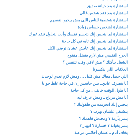
استشارة بعد خيانة صديق
استشارة بعد فقد شخص غالي
استشارة شخصية للناس اللي مش بيحبوا نفسهم
استشارة لشخص حساس زيادة
استشارة لما بتحس إنك بتخسر نفسك وأنت بتحاول تنقذ غيرك
استشارة لما بتحس إنك تايه في كل حاجة
استشارة لما بتحس إنك عايش عشان ترضي الكل
الجرح النفسي مش لازم يفضل مفتوح
الشغل بيأكلك ؟ مش لاقي وقت تتنفس ؟
العلاقات اللي بتكسرنا
اللي حصل معاك مش قليل … ومش لازم تعدي لوحدك
أنا بتصرف عادي.. بس حاسس إن في حاجة غلط جوايا
أنا طول الوقت خايف .. من كل حاجة
أنا مش مرتاح .. ومش عارف ليه
بتحس إنك اتحرمت من طفولتك ؟
بتشتغل علشان تهرب ؟
بتمر بأزمة ؟ ومحدش فاهمك ؟
بتمر بخيانة ؟ خسارة ؟ انهيار ؟
بخاف أنام .. عشان أحلامي مرعبة