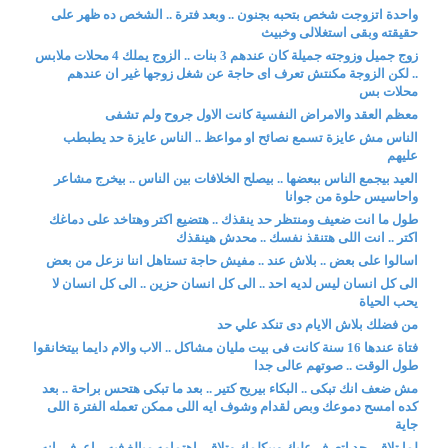
واحدة اتزوجت شخص بتحبه بجنون .. وبعد فترة .. الشخص ده ظهر على
حقيقته وبقى استغلالى وخبيث
زوج جميل وزوجته جميلة كان عندهم 3 بنات .. الزوج يملك 4 محلات ملابس
.. لكن الزوجة مكنتش تعرف اى حاجة عن شغل زوجها غير ان عندهم
محلات بس
معظم العقد والامراض النفسية كانت الاول جروح ولم تشفى
الناس مش عايزة تسمع نصائح او مواعظ .. الناس عايزة حد يطبطب
عليهم
العيد بيجمع الناس ببعضها .. بيصلح الخلافات بين الناس .. بيخرج مشاعر
واحاسيس حلوة من جوانا
طول ما انت ضعيف ومنتظر حد ينقذك .. هتضيع اكتر وهتاخد على دماغك
اكتر .. انت اللى هتنقذ نفسك .. محدش هينقذك
اسالوا على بعض .. بلاش عند .. مفيش حاجة تستاهل اننا نزعل من بعض
الى كل انسان ليس لديه احد .. الى كل انسان حزين .. الى كل انسان لا
يحب الحياة
من فضلك بلاش الايام دى تنكد علي حد
فتاة عندها 16 سنة كانت فى بيت مليان مشاكل .. الاب والام دايما بيتخانقوا
طول الوقت .. صوتهم عالى جدا
مش ضعف انك تبكى .. البكاء بيريح كتير .. بعد ما تبكى هتحس براحة .. بعد
كده امسح دموعك وبص لقدام وشوف ايه اللى ممكن تعمله الفترة اللى
جاية
لما تلاقى حد اتعرف عليك وبيكلمك وتلاقى اهتمامه مبالغ فيه .. اعرفى انه