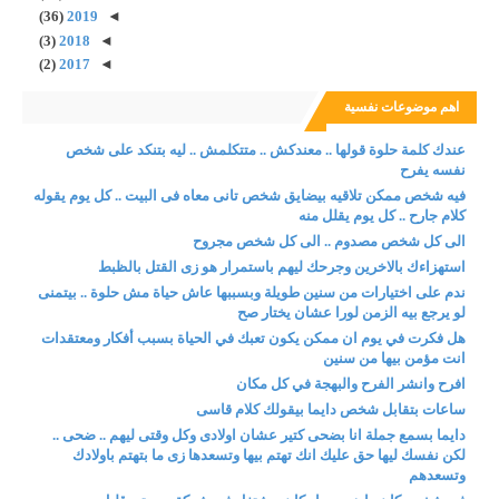
(36)
2019
◄
(3)
2018
◄
(2)
2017
◄
اهم موضوعات نفسية
عندك كلمة حلوة قولها .. معندكش .. متتكلمش .. ليه بتنكد على شخص
نفسه يفرح
فيه شخص ممكن تلاقيه بيضايق شخص تانى معاه فى البيت .. كل يوم يقوله
كلام جارح .. كل يوم يقلل منه
الى كل شخص مصدوم .. الى كل شخص مجروح
استهزاءك بالاخرين وجرحك ليهم باستمرار هو زى القتل بالظبط
ندم على اختيارات من سنين طويلة وبسببها عاش حياة مش حلوة .. بيتمنى
لو يرجع بيه الزمن لورا عشان يختار صح
هل فكرت في يوم ان ممكن يكون تعبك في الحياة بسبب أفكار ومعتقدات
انت مؤمن بيها من سنين
افرح وانشر الفرح والبهجة في كل مكان
ساعات بتقابل شخص دايما بيقولك كلام قاسى
دايما بسمع جملة انا بضحى كتير عشان اولادى وكل وقتى ليهم .. ضحى ..
لكن نفسك ليها حق عليك انك تهتم بيها وتسعدها زى ما بتهتم باولادك
وتسعدهم