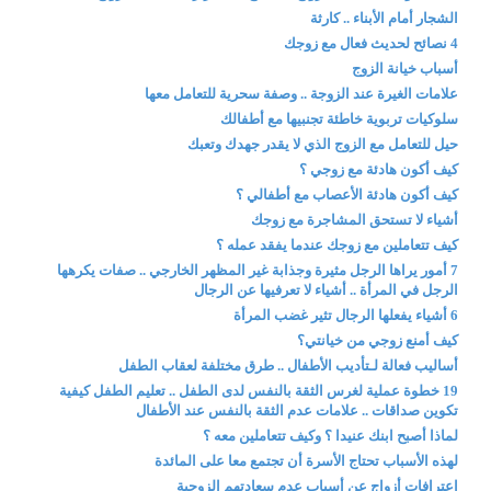
الشجار أمام الأبناء .. كارثة
4 نصائح لحديث فعال مع زوجك
أسباب خيانة الزوج
علامات الغيرة عند الزوجة .. وصفة سحرية للتعامل معها
سلوكيات تربوية خاطئة تجنبيها مع أطفالك
حيل للتعامل مع الزوج الذي لا يقدر جهدك وتعبك
كيف أكون هادئة مع زوجي ؟
كيف أكون هادئة الأعصاب مع أطفالي ؟
أشياء لا تستحق المشاجرة مع زوجك
كيف تتعاملين مع زوجك عندما يفقد عمله ؟
7 أمور يراها الرجل مثيرة وجذابة غير المظهر الخارجي .. صفات يكرهها
الرجل في المرأة .. أشياء لا تعرفيها عن الرجال
6 أشياء يفعلها الرجال تثير غضب المرأة
كيف أمنع زوجي من خيانتي؟
أساليب فعالة لـتأديب الأطفال .. طرق مختلفة لعقاب الطفل
19 خطوة عملية لغرس الثقة بالنفس لدى الطفل .. تعليم الطفل كيفية
تكوين صداقات .. علامات عدم الثقة بالنفس عند الأطفال
لماذا أصبح ابنك عنيدا ؟ وكيف تتعاملين معه ؟
لهذه الأسباب تحتاج الأسرة أن تجتمع معا على المائدة
اعترافات أزواج عن أسباب عدم سعادتهم الزوجية