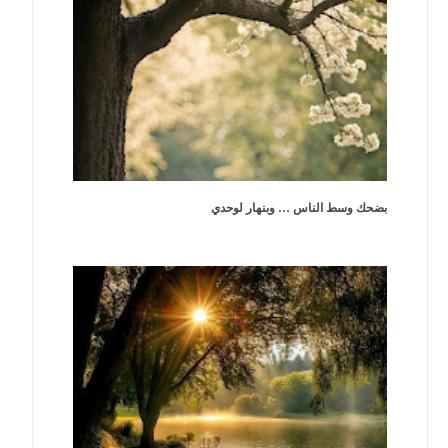
بضحك وسط الناس … وبنهار لوحدي