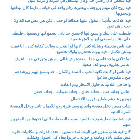
فيه شخص كان راضي جدا وكان بيشتغل في شركة و مرتبه قليل
فيه زوج كان مهتم بزوجته .. بيعتبرها رقم واحد فى حياته .. دايما كان بيدلعها
وبيحتويها
فيه علاقات بتأذينا .. بنقول عليها صداقة او حب .. لكن هي مش صداقة ولا
حب .. هى تعود
طبطب على بنتك واسمع ليها لاحسن حد تانى يسمع ليها ويضيعها .. طبطبى
على بنتك واسمعى ليها وبلاش عصبية
فيه ناس متحملة وشايلة كتير .. لانها لو انفجرت وقالت كفاية كده .. انا تعبت
ومش هكمل .. فيه بيوت هتتخرب واولاد هتضيع
لما تلاقي واحد قاسي جدا .. معندهوش غالى .. مش بيثق فى حد .. اعرف
انه مر بظروف ومواقف صعبة
فيه ناس لو كانت لاقية الحب .. السند والامان .. حد يسمع ليهم ويرشدهم
صح .. مكنوش ضاعوا
واحد فى التلاتينات حاول الانتحار وتم انقاذه
الناس جعانة حب .. جعانة حنان .. جعانة طبطبة .. جعانة حضن
زوجين عندهم طفلين قرروا الانفصال
شاب مدمن دخل مصحة واتعالج وبعد فترة رجع للادمان تانى ودخل المصحة
للمرة التانية
فيه شخصيات طيبة بقيت قاسية بسبب الصدمات اللى اخدوها من المقربين
منهم
كان فيه شاب منعزل فى البيت لمدة سنين .. عنده قدرات وامكانيات حلوة ..
مش بيكلم باباه ومامته واخواته .. جربوا معاه كل الحلول وفشلت