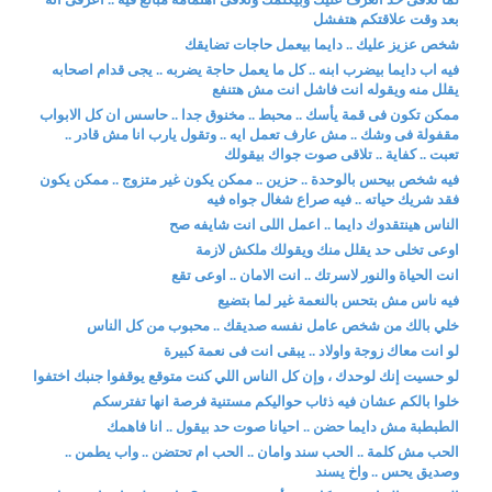
بعد وقت علاقتكم هتفشل
شخص عزيز عليك .. دايما بيعمل حاجات تضايقك
فيه اب دايما بيضرب ابنه .. كل ما يعمل حاجة يضربه .. يجى قدام اصحابه
يقلل منه ويقوله انت فاشل انت مش هتنفع
ممكن تكون فى قمة يأسك .. محبط .. مخنوق جدا .. حاسس ان كل الابواب
مقفولة فى وشك .. مش عارف تعمل ايه .. وتقول يارب انا مش قادر ..
تعبت .. كفاية .. تلاقى صوت جواك بيقولك
فيه شخص بيحس بالوحدة .. حزين .. ممكن يكون غير متزوج .. ممكن يكون
فقد شريك حياته .. فيه صراع شغال جواه فيه
الناس هينتقدوك دايما .. اعمل اللى انت شايفه صح
اوعى تخلى حد يقلل منك ويقولك ملكش لازمة
انت الحياة والنور لاسرتك .. انت الامان .. اوعى تقع
فيه ناس مش بتحس بالنعمة غير لما بتضيع
خلي بالك من شخص عامل نفسه صديقك .. محبوب من كل الناس
لو انت معاك زوجة واولاد .. يبقى انت فى نعمة كبيرة
لو حسيت إنك لوحدك ، وإن كل الناس اللي كنت متوقع يوقفوا جنبك اختفوا
خلوا بالكم عشان فيه ذئاب حواليكم مستنية فرصة انها تفترسكم
الطبطبة مش دايما حضن .. احيانا صوت حد بيقول .. انا فاهمك
الحب مش كلمة .. الحب سند وامان .. الحب ام تحتضن .. واب يطمن ..
وصديق يحس .. واخ يسند