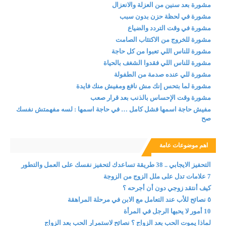
مشورة بعد سنين من العزلة والانعزال
مشورة في لحظة حزن بدون سبب
مشورة في وقت التردد والضياع
مشورة للخروج من الاكتئاب الصامت
مشورة للناس اللي تعبوا من كل حاجة
مشورة للناس اللي فقدوا الشغف بالحياة
مشورة للي عنده صدمة من الطفولة
مشورة لما بتحس إنك مش نافع ومفيش منك فايدة
مشورة وقت الإحساس بالذنب بعد قرار صعب
مفيش حاجة اسمها فشل كامل … في حاجة اسمها : لسه مفهمتش نفسك
صح
اهم موضوعات عامة
التحفيز الايجابي .. 38 طريقة تساعدك لتحفيز نفسك على العمل والتطور
7 علامات تدل على ملل الزوج من الزوجة
كيف أنتقد زوجي دون أن أجرحه ؟
٥ نصائح للأب عند التعامل مع الابن في مرحلة المراهقة
10 أمور لا يحبها الرجل في المرأة
لماذا يموت الحب بعد الزواج ؟ نصائح لاستمرار الحب بعد الزواج