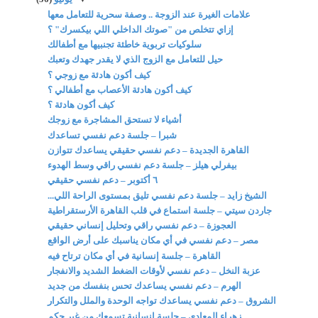
علامات الغيرة عند الزوجة .. وصفة سحرية للتعامل معها
إزاي تتخلص من "صوتك الداخلي اللي بيكسرك" ؟
سلوكيات تربوية خاطئة تجنبيها مع أطفالك
حيل للتعامل مع الزوج الذي لا يقدر جهدك وتعبك
كيف أكون هادئة مع زوجي ؟
كيف أكون هادئة الأعصاب مع أطفالي ؟
كيف أكون هادئة ؟
أشياء لا تستحق المشاجرة مع زوجك
شبرا – جلسة دعم نفسي تساعدك
القاهرة الجديدة – دعم نفسي حقيقي يساعدك تتوازن
بيفرلي هيلز – جلسة دعم نفسي راقي وسط الهدوء
٦ أكتوبر – دعم نفسي حقيقي
الشيخ زايد – جلسة دعم نفسي تليق بمستوى الراحة اللي...
جاردن سيتي – جلسة استماع في قلب القاهرة الأرستقراطية
العجوزة – دعم نفسي راقي وتحليل إنساني حقيقي
مصر – دعم نفسي في أي مكان يناسبك على أرض الواقع
القاهرة – جلسة إنسانية في أي مكان ترتاح فيه
عزبة النخل – دعم نفسي لأوقات الضغط الشديد والانفجار
الهرم – دعم نفسي يساعدك تحس بنفسك من جديد
الشروق – دعم نفسي يساعدك تواجه الوحدة والملل والتكرار
زهراء المعادي – جلسة إنسانية تسمعك من غير حكم