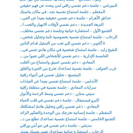
الميرغني – جلسة دعم نفسي راقي لمن يبحث عن فهم حقيقي
المقطم – جلسة استماع نفسية بجد ، في مكان يناسبك
حدائق الأهرام – جلسة دعم نفسي حقيقية بعيدا عن العي...
النزهة الجديدة – دعم نفسي لأوقات الانهيار والتعب ا...
التجمع الأول – استشارة حياتية وجلسة دعم نفسي مختلف...
الرحاب – جلسة استماع نفسية بخصوصية تامة وتحليل شخص...
6 أكتوبر – دعم نفسي للي تعب من التمثيل قدام الناس
الشيخ زايد – جلسة استماع شخصية في مكان هادي تحس في...
العاصمة الإدارية – دعم نفسي للأشخاص اللي تعبوا من ...
المعادي – دعم نفسي عميق واستماع من القلب
غرب الجولف – جلسة نفسية تساعدك تخرج من الحيرة والقلق
البنفسج – تحليل نفسي في أجواء راقية
الأندلس – جلسة استماع نفسي بعيدا عن العيادات
سرايات المعادي – جلسة نفسية في منطقة راقية
سيتي ستارز – دعم نفسي وسط الزحمة والأنوار
كايرو فيستيفال – جلسة دعم نفسي في قلب الحياة
المعادي – دعم نفسي راقي وتحليل هادئ لمشكلتك
المقطم – جلسة إنسانية تخرجك من الوحدة والتفكير الزائد
التجمع الخامس – جلسة استماع نفسية تساعدك تطلع من د...
مدينتي – جلسة دعم نفسي في جو آمن وراقي
الرحاب – استشارة حياتية تساعدك تفهم نفسك بعمق