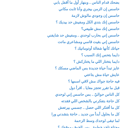
بضحك قدام الناس .. وبنهار أول ما أقفل بابي
حاسس إن الزمن بيجري وأنا ثابت مكاني
حاسس إن وجودي مالوش لازمة
حاسس إنك بتدي الكل ومفيش حد بيديك ؟
حاسس إنك مش طبيعي؟
حاسس إني بحارب لوحدي .. ومفيش حد شايفني
حاسس إني بقيت قاسي ومشاعري ماتت
حياتك كأنها شغالة أوتوماتيك ؟
دايما بتحس إنك السبب ؟
دايما بتختار اللي ما يختاركش ؟
عايز تبدأ حياة جديدة بس الماضي مسكك ؟
عايش حياة مش بتاعتي
فيه حاجة جواك مش لاقي اسمها ؟
قبل ما تقرر تحجز معايا .. اقرأ دول
كل الناس حواليّ .. بس حاسس إني لوحدي
كل حاجة بتفكرني بالشخص اللي فقدته
كل ما أفتكر اللي حصل .. جسمي بيرتعش
كل ما بحاول أبدأ من جديد .. حاجة بتشدني ورا
لما تبقى لوحدك وسط الزحمة
محتاج تاخد خطوة .. بس الخوف موقفك ؟