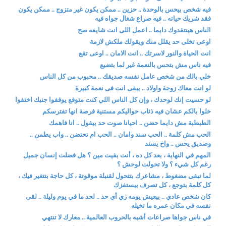
فيه شخص بيحس بالوحدة .. حزين .. ممكن يكون غير متزوج .. ممكن يكون
فقد شريك حياته .. فيه صراع شغال جواه فيه
الناس هينتقدوك دايما .. اعمل اللى انت شايفه صح
اوعى تخلى حد يقلل منك ويقولك ملكش لازمة
انت الحياة والنور لاسرتك .. انت الامان .. اوعى تقع
فيه ناس مش بتحس بالنعمة غير لما بتضيع
خلي بالك من شخص عامل نفسه صديقك .. محبوب من كل الناس
لو انت معاك زوجة واولاد .. يبقى انت فى نعمة كبيرة
لو حسيت إنك لوحدك ، وإن كل الناس اللي كنت متوقع يوقفوا جنبك اختفوا
خلوا بالكم عشان فيه ذئاب حواليكم مستنية فرصة انها تفترسكم
الطبطبة مش دايما حضن .. احيانا صوت حد بيقول .. انا فاهمك
الحب مش كلمة .. الحب سند وامان .. الحب ام تحتضن .. واب يطمن ..
وصديق يحس .. واخ يسند
المهم في النهاية ، بعد كل ده ، أنت بقيت مين ؟ هل فضلت إنسان جميل
رغم كل شيء ؟ ولا تحولت لوحش ؟
لما تبقى مضغوط ، مشاعرك بتتحول لقنبلة موقوتة ، كل حاجة بتتغير فيك ،
كل كلمة بتوجع ، كل تصرف بيستفزك
كان شخص عادي .. بيعيش يومه زي أي حد .. لحد ما في يوم وليلة .. لقى
نفسه في مكان عمره ما تخيله
في ناس جواها صراعات أشبه بالحروب العالمية .. معارك لا تنتهي