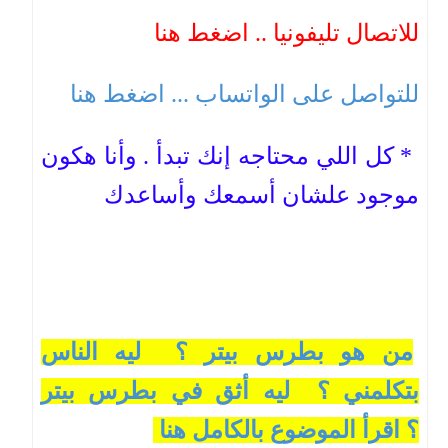
للاتصال تليفونيا .. اضغط هنا
للتواصل على الواتساب ... اضغط هنا
* كل اللي محتاجه إنك تبدأ . وأنا هكون
موجود علشان أسمعك وأساعدك
من هو بطرس بيتر ؟ ليه الناس
بتكلمني ؟ ليه أثق في بطرس بيتر
؟ اقرأ الموضوع بالكامل هنا