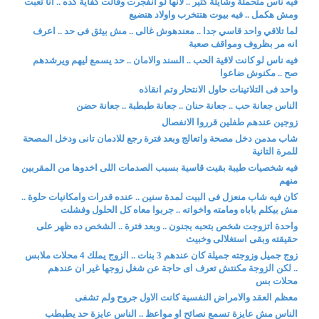
فيه ناس متحملة وشايلة كتير .. لانها لو انفجرت وقالت كفاية كده .. انا تعبت
ومش هكمل .. فيه بيوت هتتخرب واولاد هتضيع
لما تلاقي واحد قاسي جدا .. معندهوش غالى .. مش بيثق فى حد .. اعرف
انه مر بظروف ومواقف صعبة
فيه ناس لو كانت لاقية الحب .. السند والامان .. حد يسمع ليهم ويرشدهم
صح .. مكنوش ضاعوا
واحد فى التلاتينات حاول الانتحار وتم انقاذه
الناس جعانة حب .. جعانة حنان .. جعانة طبطبة .. جعانة حضن
زوجين عندهم طفلين قرروا الانفصال
شاب مدمن دخل مصحة واتعالج وبعد فترة رجع للادمان تانى ودخل المصحة
للمرة التانية
فيه شخصيات طيبة بقيت قاسية بسبب الصدمات اللى اخدوها من المقربين
منهم
كان فيه شاب منعزل فى البيت لمدة سنين .. عنده قدرات وامكانيات حلوة ..
مش بيكلم باباه ومامته واخواته .. جربوا معاه كل الحلول وفشلت
واحدة اتزوجت شخص بتحبه بجنون .. وبعد فترة .. الشخص ده ظهر على
حقيقته وبقى استغلالى وخبيث
زوج جميل وزوجته جميلة كان عندهم 3 بنات .. الزوج يملك 4 محلات ملابس
.. لكن الزوجة مكنتش تعرف اى حاجة عن شغل زوجها غير ان عندهم
محلات بس
معظم العقد والامراض النفسية كانت الاول جروح ولم تشفى
الناس مش عايزة تسمع نصائح او مواعظ .. الناس عايزة حد يطبطب