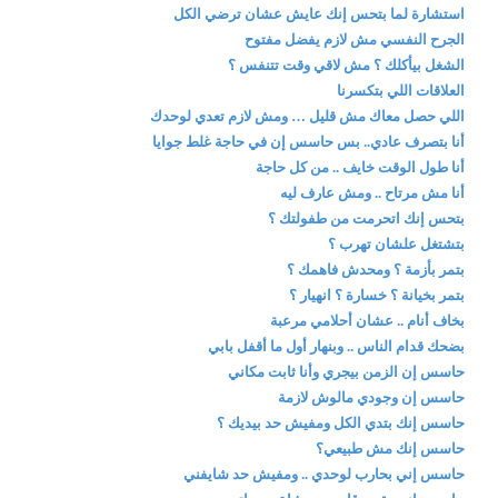
استشارة لما بتحس إنك عايش عشان ترضي الكل
الجرح النفسي مش لازم يفضل مفتوح
الشغل بيأكلك ؟ مش لاقي وقت تتنفس ؟
العلاقات اللي بتكسرنا
اللي حصل معاك مش قليل … ومش لازم تعدي لوحدك
أنا بتصرف عادي.. بس حاسس إن في حاجة غلط جوايا
أنا طول الوقت خايف .. من كل حاجة
أنا مش مرتاح .. ومش عارف ليه
بتحس إنك اتحرمت من طفولتك ؟
بتشتغل علشان تهرب ؟
بتمر بأزمة ؟ ومحدش فاهمك ؟
بتمر بخيانة ؟ خسارة ؟ انهيار ؟
بخاف أنام .. عشان أحلامي مرعبة
بضحك قدام الناس .. وبنهار أول ما أقفل بابي
حاسس إن الزمن بيجري وأنا ثابت مكاني
حاسس إن وجودي مالوش لازمة
حاسس إنك بتدي الكل ومفيش حد بيديك ؟
حاسس إنك مش طبيعي؟
حاسس إني بحارب لوحدي .. ومفيش حد شايفني