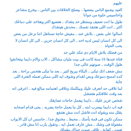
عليهم
العيد بيجمع الناس ببعضها .. بيصلح الخلافات بين الناس .. بيخرج مشاعر
واحاسيس حلوة من جوانا
طول ما انت ضعيف ومنتظر حد ينقذك .. هتضيع اكتر وهتاخد على دماغك
اكتر .. انت اللى هتنقذ نفسك .. محدش هينقذك
اسالوا على بعض .. بلاش عند .. مفيش حاجة تستاهل اننا نزعل من بعض
الى كل انسان ليس لديه احد .. الى كل انسان حزين .. الى كل انسان لا
يحب الحياة
من فضلك بلاش الايام دى تنكد علي حد
فتاة عندها 16 سنة كانت فى بيت مليان مشاكل .. الاب والام دايما بيتخانقوا
طول الوقت .. صوتهم عالى جدا
مش ضعف انك تبكى .. البكاء بيريح كتير .. بعد ما تبكى هتحس براحة .. بعد
كده امسح دموعك وبص لقدام وشوف ايه اللى ممكن تعمله الفترة اللى
جاية
لما تلاقى حد اتعرف عليك وبيكلمك وتلاقى اهتمامه مبالغ فيه .. اعرفى انه
بعد وقت علاقتكم هتفشل
شخص عزيز عليك .. دايما بيعمل حاجات تضايقك
فيه اب دايما بيضرب ابنه .. كل ما يعمل حاجة يضربه .. يجى قدام اصحابه
يقلل منه ويقوله انت فاشل انت مش هتنفع
ممكن تكون فى قمة يأسك .. محبط .. مخنوق جدا .. حاسس ان كل الابواب
مقفولة فى وشك .. مش عارف تعمل ايه .. وتقول يارب انا مش قادر ..
تعبت .. كفاية .. تلاقى صوت جواك بيقولك