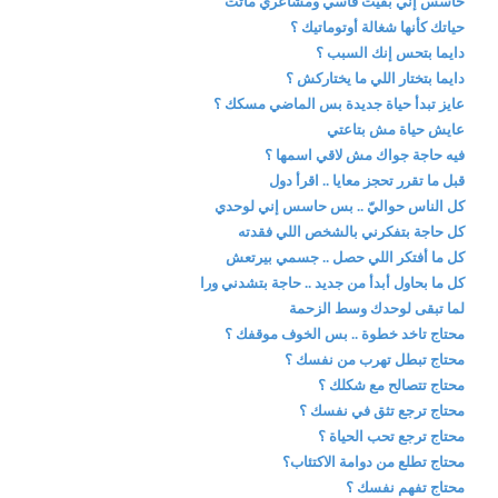
حاسس إني بقيت قاسي ومشاعري ماتت
حياتك كأنها شغالة أوتوماتيك ؟
دايما بتحس إنك السبب ؟
دايما بتختار اللي ما يختاركش ؟
عايز تبدأ حياة جديدة بس الماضي مسكك ؟
عايش حياة مش بتاعتي
فيه حاجة جواك مش لاقي اسمها ؟
قبل ما تقرر تحجز معايا .. اقرأ دول
كل الناس حواليّ .. بس حاسس إني لوحدي
كل حاجة بتفكرني بالشخص اللي فقدته
كل ما أفتكر اللي حصل .. جسمي بيرتعش
كل ما بحاول أبدأ من جديد .. حاجة بتشدني ورا
لما تبقى لوحدك وسط الزحمة
محتاج تاخد خطوة .. بس الخوف موقفك ؟
محتاج تبطل تهرب من نفسك ؟
محتاج تتصالح مع شكلك ؟
محتاج ترجع تثق في نفسك ؟
محتاج ترجع تحب الحياة ؟
محتاج تطلع من دوامة الاكتئاب؟
محتاج تفهم نفسك ؟