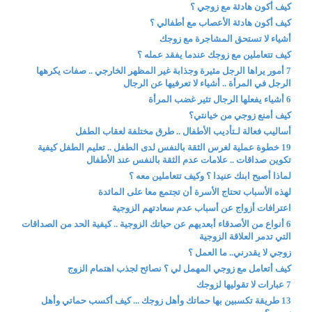
كيف أكون هادئة مع زوجي ؟
كيف أكون هادئة الأعصاب مع أطفالي ؟
أشياء لا تستحق المشاجرة مع زوجك
كيف تتعاملين مع زوجك عندما يفقد عمله ؟
7 أمور يراها الرجل مثيرة وجذابة غير المظهر الخارجي .. صفات يكرهها
الرجل في المرأة .. أشياء لا تعرفيها عن الرجال
6 أشياء يفعلها الرجال تثير غضب المرأة
كيف أمنع زوجي من خيانتي؟
أساليب فعالة لـتأديب الأطفال .. طرق مختلفة لعقاب الطفل
19 خطوة عملية لغرس الثقة بالنفس لدى الطفل .. تعليم الطفل كيفية
تكوين صداقات .. علامات عدم الثقة بالنفس عند الأطفال
لماذا أصبح ابنك عنيدا ؟ وكيف تتعاملين معه ؟
لهذه الأسباب تحتاج الأسرة أن تجتمع معا على المائدة
اعترافات أزواج عن أسباب عدم سعادتهم الزوجية
6 أنواع من الأصدقاء أبعديهم عن حياتك الزوجية .. كيفية الحد من الصداقات
التي تدمر العلاقة الزوجية
زوجي لا يقدرني.. ما العمل ؟
كيف أتعامل مع زوجي المهمل لي ؟ نصائح لجذب اهتمام الزوج
7 عبارات لا تقوليها لزوجك
13 طريقة تكسبين بها حماتك وأهل زوجك ... كيف أكسب حماتي وأهل