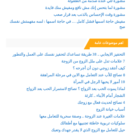
مشورة للي عنده صدمة من الطفولة
مشورة لما بتحس إنك مش نافع ومفيش منك فايدة
مشورة وقت الإحساس بالذنب بعد قرار صعب
مفيش حاجة اسمها فشل كامل … في حاجة اسمها : لسه مفهمتش نفسك
صح
اهم موضوعات عامة
التحفيز الايجابي .. 38 طريقة تساعدك لتحفيز نفسك على العمل والتطور
7 علامات تدل على ملل الزوج من الزوجة
كيف أنتقد زوجي دون أن أجرحه ؟
٥ نصائح للأب عند التعامل مع الابن في مرحلة المراهقة
10 أمور لا يحبها الرجل في المرأة
لماذا يموت الحب بعد الزواج ؟ نصائح لاستمرار الحب بعد الزواج
الشجار أمام الأبناء .. كارثة
4 نصائح لحديث فعال مع زوجك
أسباب خيانة الزوج
علامات الغيرة عند الزوجة .. وصفة سحرية للتعامل معها
سلوكيات تربوية خاطئة تجنبيها مع أطفالك
حيل للتعامل مع الزوج الذي لا يقدر جهدك وتعبك