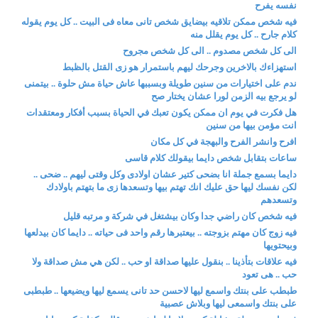
نفسه يفرح
فيه شخص ممكن تلاقيه بيضايق شخص تانى معاه فى البيت .. كل يوم يقوله
كلام جارح .. كل يوم يقلل منه
الى كل شخص مصدوم .. الى كل شخص مجروح
استهزاءك بالاخرين وجرحك ليهم باستمرار هو زى القتل بالظبط
ندم على اختيارات من سنين طويلة وبسببها عاش حياة مش حلوة .. بيتمنى
لو يرجع بيه الزمن لورا عشان يختار صح
هل فكرت في يوم ان ممكن يكون تعبك في الحياة بسبب أفكار ومعتقدات
انت مؤمن بيها من سنين
افرح وانشر الفرح والبهجة في كل مكان
ساعات بتقابل شخص دايما بيقولك كلام قاسى
دايما بسمع جملة انا بضحى كتير عشان اولادى وكل وقتى ليهم .. ضحى ..
لكن نفسك ليها حق عليك انك تهتم بيها وتسعدها زى ما بتهتم باولادك
وتسعدهم
فيه شخص كان راضي جدا وكان بيشتغل في شركة و مرتبه قليل
فيه زوج كان مهتم بزوجته .. بيعتبرها رقم واحد فى حياته .. دايما كان بيدلعها
وبيحتويها
فيه علاقات بتأذينا .. بنقول عليها صداقة او حب .. لكن هي مش صداقة ولا
حب .. هى تعود
طبطب على بنتك واسمع ليها لاحسن حد تانى يسمع ليها ويضيعها .. طبطبى
على بنتك واسمعى ليها وبلاش عصبية