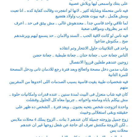
على بنتك واسمعى ليها وبلاش عصبية
فيه ناس متحملة وشايلة كتير .. لانها لو انفجرت وقالت كفاية كده .. انا تعبت
ومش هكمل .. فيه بيوت هتتخرب واولاد هتضيع
لما تلاقي واحد قاسي جدا .. معندهوش غالى .. مش بيثق فى حد .. اعرف
انه مر بظروف ومواقف صعبة
فيه ناس لو كانت لاقية الحب .. السند والامان .. حد يسمع ليهم ويرشدهم
صح .. مكنوش ضاعوا
واحد فى التلاتينات حاول الانتحار وتم انقاذه
الناس جعانة حب .. جعانة حنان .. جعانة طبطبة .. جعانة حضن
زوجين عندهم طفلين قرروا الانفصال
شاب مدمن دخل مصحة واتعالج وبعد فترة رجع للادمان تانى ودخل المصحة
للمرة التانية
فيه شخصيات طيبة بقيت قاسية بسبب الصدمات اللى اخدوها من المقربين
منهم
كان فيه شاب منعزل فى البيت لمدة سنين .. عنده قدرات وامكانيات حلوة ..
مش بيكلم باباه ومامته واخواته .. جربوا معاه كل الحلول وفشلت
واحدة اتزوجت شخص بتحبه بجنون .. وبعد فترة .. الشخص ده ظهر على
حقيقته وبقى استغلالى وخبيث
زوج جميل وزوجته جميلة كان عندهم 3 بنات .. الزوج يملك 4 محلات ملابس
.. لكن الزوجة مكنتش تعرف اى حاجة عن شغل زوجها غير ان عندهم
محلات بس