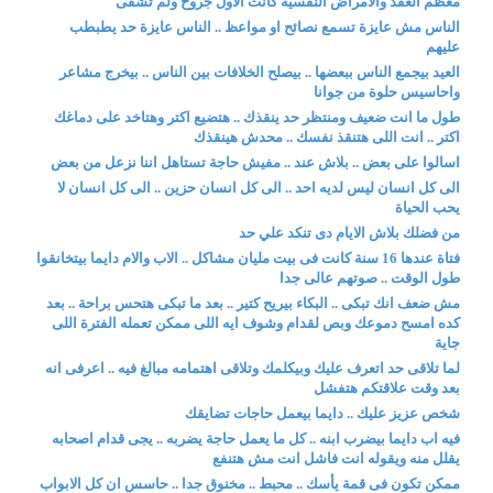
معظم العقد والامراض النفسية كانت الاول جروح ولم تشفى
الناس مش عايزة تسمع نصائح او مواعظ .. الناس عايزة حد يطبطب
عليهم
العيد بيجمع الناس ببعضها .. بيصلح الخلافات بين الناس .. بيخرج مشاعر
واحاسيس حلوة من جوانا
طول ما انت ضعيف ومنتظر حد ينقذك .. هتضيع اكتر وهتاخد على دماغك
اكتر .. انت اللى هتنقذ نفسك .. محدش هينقذك
اسالوا على بعض .. بلاش عند .. مفيش حاجة تستاهل اننا نزعل من بعض
الى كل انسان ليس لديه احد .. الى كل انسان حزين .. الى كل انسان لا
يحب الحياة
من فضلك بلاش الايام دى تنكد علي حد
فتاة عندها 16 سنة كانت فى بيت مليان مشاكل .. الاب والام دايما بيتخانقوا
طول الوقت .. صوتهم عالى جدا
مش ضعف انك تبكى .. البكاء بيريح كتير .. بعد ما تبكى هتحس براحة .. بعد
كده امسح دموعك وبص لقدام وشوف ايه اللى ممكن تعمله الفترة اللى
جاية
لما تلاقى حد اتعرف عليك وبيكلمك وتلاقى اهتمامه مبالغ فيه .. اعرفى انه
بعد وقت علاقتكم هتفشل
شخص عزيز عليك .. دايما بيعمل حاجات تضايقك
فيه اب دايما بيضرب ابنه .. كل ما يعمل حاجة يضربه .. يجى قدام اصحابه
يقلل منه ويقوله انت فاشل انت مش هتنفع
ممكن تكون فى قمة يأسك .. محبط .. مخنوق جدا .. حاسس ان كل الابواب