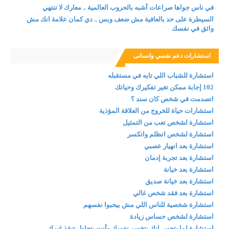
في ناس جواها صراعات أشبه بالحروب العالمية .. معارك لا تنتهي
السيطرة على حد بالعافية مش ضعف وبس .. دي كمان علامة انك مش
واثق في نفسك
استشارات دعم نفسي وانسانى
استشارة للشباب اللي تايه في مستقبله
102 إجابة ممكن تغير تفكيرك وحياتك
اتصدمت في شخص كان سند ؟
استشارات حياة للخروج من العلاقة المؤذية
استشارة لشخص تعب من التمثيل
استشارة لشخص اتظلم واتكسر
استشارة بعد انهيار عصبي
استشارة بعد تجربة إدمان
استشارة بعد خيانة
استشارة بعد خيانة صديق
استشارة بعد فقد شخص غالي
استشارة شخصية للناس اللي مش بيحبوا نفسهم
استشارة لشخص حساس زيادة
استشارة لما بتحس إنك بتخسر نفسك وأنت بتحاول تنقذ غيرك