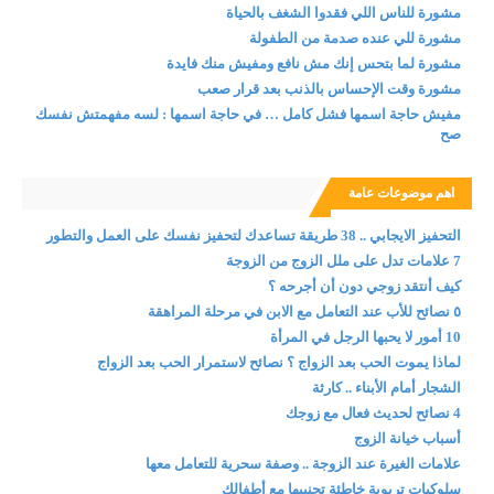
مشورة للناس اللي فقدوا الشغف بالحياة
مشورة للي عنده صدمة من الطفولة
مشورة لما بتحس إنك مش نافع ومفيش منك فايدة
مشورة وقت الإحساس بالذنب بعد قرار صعب
مفيش حاجة اسمها فشل كامل … في حاجة اسمها : لسه مفهمتش نفسك
صح
اهم موضوعات عامة
التحفيز الايجابي .. 38 طريقة تساعدك لتحفيز نفسك على العمل والتطور
7 علامات تدل على ملل الزوج من الزوجة
كيف أنتقد زوجي دون أن أجرحه ؟
٥ نصائح للأب عند التعامل مع الابن في مرحلة المراهقة
10 أمور لا يحبها الرجل في المرأة
لماذا يموت الحب بعد الزواج ؟ نصائح لاستمرار الحب بعد الزواج
الشجار أمام الأبناء .. كارثة
4 نصائح لحديث فعال مع زوجك
أسباب خيانة الزوج
علامات الغيرة عند الزوجة .. وصفة سحرية للتعامل معها
سلوكيات تربوية خاطئة تجنبيها مع أطفالك