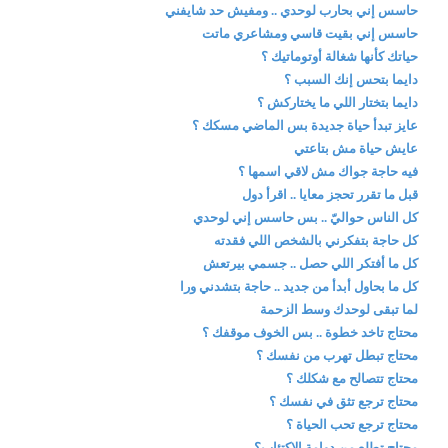
حاسس إني بحارب لوحدي .. ومفيش حد شايفني
حاسس إني بقيت قاسي ومشاعري ماتت
حياتك كأنها شغالة أوتوماتيك ؟
دايما بتحس إنك السبب ؟
دايما بتختار اللي ما يختاركش ؟
عايز تبدأ حياة جديدة بس الماضي مسكك ؟
عايش حياة مش بتاعتي
فيه حاجة جواك مش لاقي اسمها ؟
قبل ما تقرر تحجز معايا .. اقرأ دول
كل الناس حواليّ .. بس حاسس إني لوحدي
كل حاجة بتفكرني بالشخص اللي فقدته
كل ما أفتكر اللي حصل .. جسمي بيرتعش
كل ما بحاول أبدأ من جديد .. حاجة بتشدني ورا
لما تبقى لوحدك وسط الزحمة
محتاج تاخد خطوة .. بس الخوف موقفك ؟
محتاج تبطل تهرب من نفسك ؟
محتاج تتصالح مع شكلك ؟
محتاج ترجع تثق في نفسك ؟
محتاج ترجع تحب الحياة ؟
محتاج تطلع من دوامة الاكتئاب؟