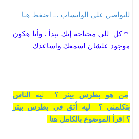
للتواصل على الواتساب ... اضغط هنا
* كل اللي محتاجه إنك تبدأ . وأنا هكون
موجود علشان أسمعك وأساعدك
من هو بطرس بيتر ؟ ليه الناس
بتكلمني ؟ ليه أثق في بطرس بيتر
؟ اقرأ الموضوع بالكامل هنا