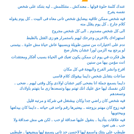
عندك كلمة حلوة قولها .. معندكش .. متتكلمش .. ليه بتنكد على شخص
نفسه يفرح
فيه شخص ممكن تلاقيه بيضايق شخص تانى معاه فى البيت .. كل يوم يقوله
كلام جارح .. كل يوم يقلل منه
الى كل شخص مصدوم .. الى كل شخص مجروح
استهزاءك بالاخرين وجرحك ليهم باستمرار هو زى القتل بالظبط
ندم على اختيارات من سنين طويلة وبسببها عاش حياة مش حلوة .. بيتمنى
لو يرجع بيه الزمن لورا عشان يختار صح
هل فكرت في يوم ان ممكن يكون تعبك في الحياة بسبب أفكار ومعتقدات
انت مؤمن بيها من سنين
افرح وانشر الفرح والبهجة في كل مكان
ساعات بتقابل شخص دايما بيقولك كلام قاسى
دايما بسمع جملة انا بضحى كتير عشان اولادى وكل وقتى ليهم .. ضحى ..
لكن نفسك ليها حق عليك انك تهتم بيها وتسعدها زى ما بتهتم باولادك
وتسعدهم
فيه شخص كان راضي جدا وكان بيشتغل في شركة و مرتبه قليل
فيه زوج كان مهتم بزوجته .. بيعتبرها رقم واحد فى حياته .. دايما كان بيدلعها
وبيحتويها
فيه علاقات بتأذينا .. بنقول عليها صداقة او حب .. لكن هي مش صداقة ولا
حب .. هى تعود
طبطب على بنتك واسمع ليها لاحسن حد تانى يسمع ليها ويضيعها .. طبطبى