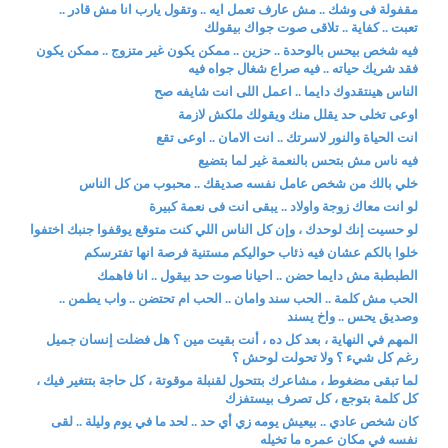
مقفولة فى وشك .. مش عارف تعمل ايه .. وتقول يارب انا مش قادر ..
تعبت .. كفاية .. تلاقى صوت جواك بيقولك
فيه شخص بيحس بالوحدة .. حزين .. ممكن يكون غير متزوج .. ممكن يكون
فقد شريك حياته .. فيه صراع شغال جواه فيه
الناس هينتقدوك دايما .. اعمل اللى انت شايفه صح
اوعى تخلى حد يقلل منك ويقولك ملكش لازمة
انت الحياة والنور لاسرتك .. انت الامان .. اوعى تقع
فيه ناس مش بتحس بالنعمة غير لما بتضيع
خلي بالك من شخص عامل نفسه صديقك .. محبوب من كل الناس
لو انت معاك زوجة واولاد .. يبقى انت فى نعمة كبيرة
لو حسيت إنك لوحدك ، وإن كل الناس اللي كنت متوقع يوقفوا جنبك اختفوا
خلوا بالكم عشان فيه ذئاب حواليكم مستنية فرصة انها تفترسكم
الطبطبة مش دايما حضن .. احيانا صوت حد بيقول .. انا فاهمك
الحب مش كلمة .. الحب سند وامان .. الحب ام تحتضن .. واب يطمن ..
وصديق يحس .. واخ يسند
المهم في النهاية ، بعد كل ده ، أنت بقيت مين ؟ هل فضلت إنسان جميل
رغم كل شيء ؟ ولا تحولت لوحش ؟
لما تبقى مضغوط ، مشاعرك بتتحول لقنبلة موقوتة ، كل حاجة بتتغير فيك ،
كل كلمة بتوجع ، كل تصرف بيستفزك
كان شخص عادي .. بيعيش يومه زي أي حد .. لحد ما في يوم وليلة .. لقى
نفسه في مكان عمره ما تخيله