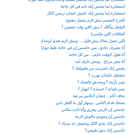
استشارة لما بتحس إنك تايه في كل حاجة
استشارة لما بتحس إنك عايش عشان ترضي الكل
الجرح النفسي مش لازم يفضل مفتوح
الشغل بيأكلك ؟ مش لاقي وقت تتنفس ؟
العلاقات اللي بتكسرنا
اللي حصل معاك مش قليل … ومش لازم تعدي لوحدك
أنا بتصرف عادي.. بس حاسس إن في حاجة غلط جوايا
أنا طول الوقت خايف .. من كل حاجة
أنا مش مرتاح .. ومش عارف ليه
بتحس إنك اتحرمت من طفولتك ؟
بتشتغل علشان تهرب ؟
بتمر بأزمة ؟ ومحدش فاهمك ؟
بتمر بخيانة ؟ خسارة ؟ انهيار ؟
بخاف أنام .. عشان أحلامي مرعبة
بضحك قدام الناس .. وبنهار أول ما أقفل بابي
حاسس إن الزمن بيجري وأنا ثابت مكاني
حاسس إن وجودي مالوش لازمة
حاسس إنك بتدي الكل ومفيش حد بيديك ؟
حاسس إنك مش طبيعي؟