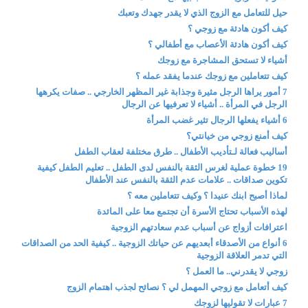
حيل للتعامل مع الزوج الذي لا يقدر جهدك وتعبك
كيف أكون هادئة مع زوجي ؟
كيف أكون هادئة الأعصاب مع أطفالي ؟
أشياء لا تستحق المشاجرة مع زوجك
كيف تتعاملين مع زوجك عندما يفقد عمله ؟
7 أمور يراها الرجل مثيرة وجذابة غير المظهر الخارجي .. صفات يكرهها
الرجل في المرأة .. أشياء لا تعرفيها عن الرجال
6 أشياء يفعلها الرجال تثير غضب المرأة
كيف أمنع زوجي من خيانتي؟
أساليب فعالة لـتأديب الأطفال .. طرق مختلفة لعقاب الطفل
19 خطوة عملية لغرس الثقة بالنفس لدى الطفل .. تعليم الطفل كيفية
تكوين صداقات .. علامات عدم الثقة بالنفس عند الأطفال
لماذا أصبح ابنك عنيدا ؟ وكيف تتعاملين معه ؟
لهذه الأسباب تحتاج الأسرة أن تجتمع معا على المائدة
اعترافات أزواج عن أسباب عدم سعادتهم الزوجية
6 أنواع من الأصدقاء أبعديهم عن حياتك الزوجية .. كيفية الحد من الصداقات
التي تدمر العلاقة الزوجية
زوجي لا يقدرني.. ما العمل ؟
كيف أتعامل مع زوجي المهمل لي ؟ نصائح لجذب اهتمام الزوج
7 عبارات لا تقوليها لزوجك